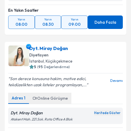
En Yakın Saatler
Yarın
Yarın
Yarın
Daha Fazla
08:00
08:30
09:00
Dyt. Miray Doğan
Diyetisyen
İstanbul
, Küçükçekmece
5
(
95
Değerlendirme)
Son derece konusuna hakim, motive edici,
Devamı
tekdüzelikten uzak listeler programlayan,...
Adres
1
Online Görüşme
Dyt. Miray Doğan
Haritada Göster
Atakent Mah. 221.Sok. Rota Office A Blok