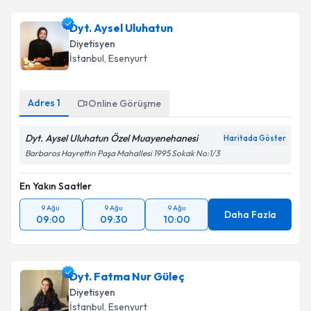
Dyt. Aysel Uluhatun
Diyetisyen
İstanbul
, Esenyurt
Adres
1
Online Görüşme
Dyt. Aysel Uluhatun Özel Muayenehanesi
Haritada Göster
Barbaros Hayrettin Paşa Mahallesi 1995 Sokak No:1/3
En Yakın Saatler
9 Ağu
9 Ağu
9 Ağu
Daha Fazla
09:00
09:30
10:00
Dyt. Fatma Nur Güleç
Diyetisyen
İstanbul
, Esenyurt