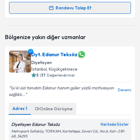
Randevu Talep Et
Randevu Takvimi Talebi
Dyt. Simay Yıldırım
için randevu takvimi talebi
Bölgenize yakın diğer uzmanlar
oluşturun. Size bu uzmandan randevu almanız için bir
takvim hazırlandığında e-posta ile bilgilendireceğiz.
Dyt. Edanur Teksöz
E-posta Adresiniz
Diyetisyen
İstanbul
, Küçükçekmece
5
(
37
Değerlendirme)
Kişisel verilerimin işlenmesine ilişkin
Aydınlatma
İyi ki sizi tanıdım Edanur hanım güler yüzlü motivasyon
Devamı
Metni
'ni okudum ve kişisel verilerimin belirtilen
sağlıklı...
kapsamda işlenmesini kabul ediyorum.
Adres
1
Online Görüşme
Takvim Talebini Gönder
Diyetisyen Edanur Teksöz
Haritada Göster
Metropark Sefaköy, TORKAM, Kartaltepe, Süvari Cd., No:6, Kat:-2 B1-
68, 34295