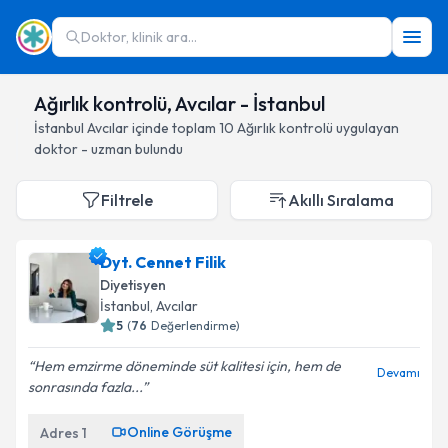
Doktor, klinik ara...
Ağırlık kontrolü, Avcılar - İstanbul
İstanbul
Avcılar
içinde toplam
10
Ağırlık kontrolü
uygulayan
doktor - uzman bulundu
Filtrele
Akıllı Sıralama
Dyt. Cennet Filik
Diyetisyen
İstanbul
, Avcılar
5
(
76
Değerlendirme)
Hem emzirme döneminde süt kalitesi için, hem de
Devamı
sonrasında fazla...
Online Görüşme
Adres
1