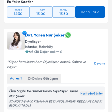
En Yakın Saatler
11 Ağu
11 Ağu
11 Ağu
Daha Fazla
12:30
13:00
13:30
Dyt. Yaren Nur Şeker
Diyetisyen
İstanbul
, Bakırköy
4.9
(
38
Değerlendirme)
Süper hem insan hem Diyetisyen olarak. Sabırlı ve
Devamı
bilgili
Adres
1
Online Görüşme
Özel Sağlık Ve Hizmet Birimi Diyetisyen Yaren
Haritada Göster
Nur Şeker
ATAKOY 7-8-9-10 KİSM MAH. E5 YANYOL AVRUPA REZİDANS OFİS A1
BLOK KAT6 D63