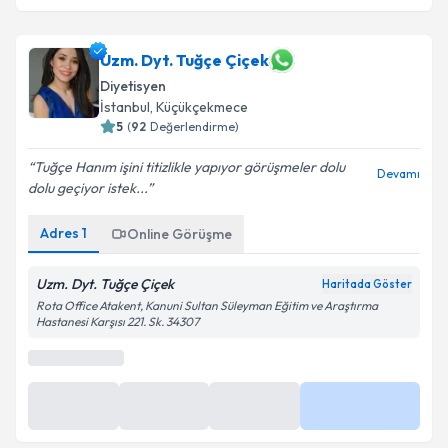
Uzm. Dyt. Tuğçe Çiçek
Diyetisyen
İstanbul
, Küçükçekmece
5
(
92
Değerlendirme)
Tuğçe Hanım işini titizlikle yapıyor görüşmeler dolu
Devamı
dolu geçiyor istek...
Adres
1
Online Görüşme
Uzm. Dyt. Tuğçe Çiçek
Haritada Göster
Rota Office Atakent, Kanuni Sultan Süleyman Eğitim ve Araştırma
Hastanesi Karşısı 221. Sk. 34307