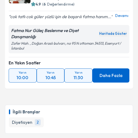
4.9
(
6
Değerlendirme)
Devamı
cok tatlı cok güler yüzlü işin de başarılı fatma hanım...
Fatma Nur Güleç Beslenme ve Diyet
Haritada Göster
Danışmanlığı
Zafer Mah. , Doğan Araslı bulvarı, no 95 N ottoman 34513, Esenyurt /
İstanbul
En Yakın Saatler
Yarın
Yarın
Yarın
Daha Fazla
10:00
10:45
11:30
İlgili Branşlar
Diyetisyen
2