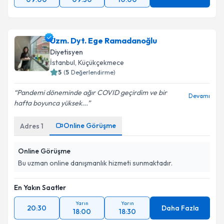
Uzm. Dyt. Ege Ramadanoğlu
Diyetisyen
İstanbul
, Küçükçekmece
5
(
5
Değerlendirme)
Pandemi döneminde ağır COVID geçirdim ve bir
Devamı
hafta boyunca yüksek...
Online Görüşme
Adres
1
Online Görüşme
Bu uzman online danışmanlık hizmeti sunmaktadır.
En Yakın Saatler
Yarın
Yarın
20:30
Daha Fazla
18:00
18:30