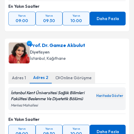
En Yakın Saatler
Yarın
Yarın
Yarın
Daha Fazla
09:00
09:30
10:00
Prof. Dr. Gamze Akbulut
Diyetisyen
İstanbul
, Kağıthane
Adres
2
Adres
1
Online Görüşme
İstanbul Kent Üniversitesi Sağlık Bilimleri
Haritada Göster
Fakültesi Beslenme Ve Diyetetik Bölümü
Merkez Mahallesi
En Yakın Saatler
Yarın
Yarın
Yarın
Daha Fazla
09:00
09:30
10:00