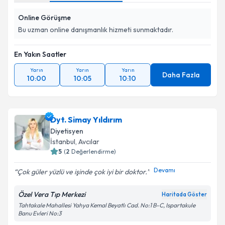
Online Görüşme
Bu uzman online danışmanlık hizmeti sunmaktadır.
En Yakın Saatler
Yarın
Yarın
Yarın
Daha Fazla
10:00
10:05
10:10
Dyt. Simay Yıldırım
Diyetisyen
İstanbul
, Avcılar
5
(
2
Değerlendirme)
Devamı
Çok güler yüzlü ve işinde çok iyi bir doktor.
Özel Vera Tıp Merkezi
Haritada Göster
Tahtakale Mahallesi Yahya Kemal Beyatlı Cad. No:1 B-C, Ispartakule
Banu Evleri No:3