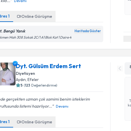
kilo...
Devamı
dres
1
Online Görüşme
t. Bengü Yanık
Haritada Göster
kmen Mah 308 Sokak 2C/1 A1 Blok Kat 1 Daire 4
Dyt. Gülsüm Erdem Sert
Diyetisyen
Aydın
, Efeler
5
(
123
Değerlendirme)
inde gerçekten uzman çok samimi benim isteklerim
ka
ultusunda listemi hazırlıyor...
Devamı
dres
1
Online Görüşme