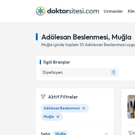
Uzmanlar
Klin
Adölesan Beslenmesi, Muğla
Muğla
içinde toplam
10
Adölesan Beslenmesi
uygu
İlgili Branşlar
Diyetisyen
3
Aktif Filtreler
Adölesan Beslenmesi
Muğla
Çok
Şehir
Muğla