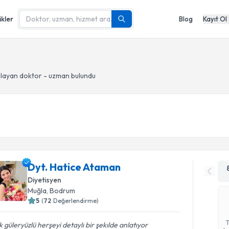
ikler
Blog
Kayıt Ol
layan doktor - uzman bulundu
Dyt. Hatice Ataman
Diyetisyen
Muğla
, Bodrum
5
(
72
Değerlendirme)
 güleryüzlü herşeyi detaylı bir şekılde anlatıyor