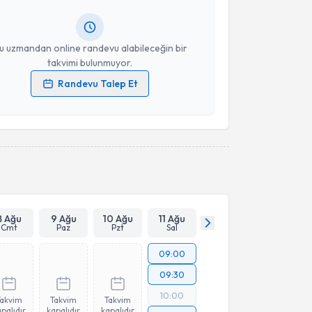
lgilendireceğiz.
Takvim Talebini Gönder
resiniz
u uzmandan online randevu alabileceğin bir
takvimi bulunmuyor.
Randevu Talep Et
 verilerimin işlenmesine ilişkin
Aydınlatma Metni
'ni
 ve kişisel verilerimin belirtilen kapsamda
esini kabul ediyorum.
Takvim Talebini Gönder
8 Ağu
9 Ağu
10 Ağu
11 Ağu
Cmt
Paz
Pzt
Sal
09:00
09:30
10:00
Takvim
Takvim
Takvim
palıdır
kapalıdır
kapalıdır