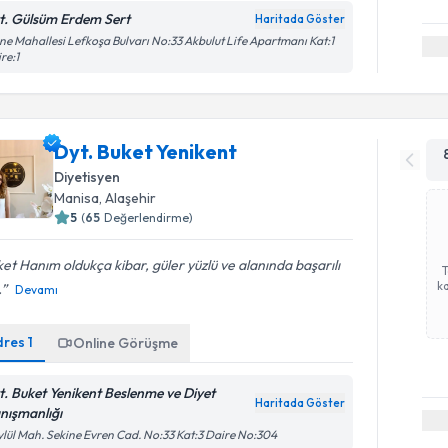
t. Gülsüm Erdem Sert
Haritada Göster
ne Mahallesi Lefkoşa Bulvarı No:33 Akbulut Life Apartmanı Kat:1
re:1
Dyt. Buket Yenikent
Diyetisyen
Manisa
, Alaşehir
5
(
65
Değerlendirme)
et Hanım oldukça kibar, güler yüzlü ve alanında başarılı
ka
.
Devamı
dres
1
Online Görüşme
t. Buket Yenikent Beslenme ve Diyet
Haritada Göster
nışmanlığı
ylül Mah. Sekine Evren Cad. No:33 Kat:3 Daire No:304