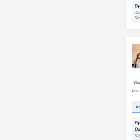
Dy
Gir
Dai
Buk
bir..
A
Dy
Da
5 E