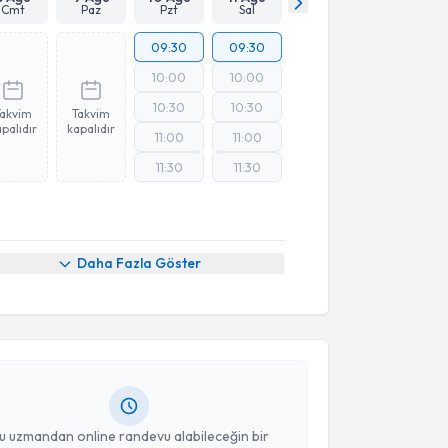
Cmt
Paz
Pzt
Sal
09:30
09:30
10:00
10:00
10:30
10:30
Takvim
Takvim
palıdır
kapalıdır
11:00
11:00
11:30
11:30
akvimi Talebi
Daha Fazla Göster
e Taşkın
için randevu takvimi talebi oluşturun. Size
 randevu almanız için bir takvim hazırlandığında e-
lgilendireceğiz.
resiniz
u uzmandan online randevu alabileceğin bir