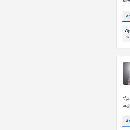
tam 
A
Dy
Tür
İş
doğr
A