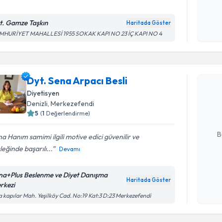
t. Gamze Taşkın
Haritada Göster
Kişisel
MHURİYET MAHALLESİ 1955 SOKAK KAPI NO 23 İÇ KAPI NO 4
okudum
Randevu T
işlenm
Dyt. Sena Arpacı Besli
Dyt. Sena 
Size bu uzm
Diyetisyen
hazırlandığ
Denizli
, Merkezefendi
5
(
1
Değerlendirme)
E-posta Ad
B
a Hanım samimi ilgili motive edici güvenilir ve
eğinde başarılı...
Devamı
Kişisel
na+Plus Beslenme ve Diyet Danışma
okudum
Haritada Göster
rkezi
işlenm
a kapılar Mah. Yeşilköy Cad. No:19 Kat:3 D:23 Merkezefendi