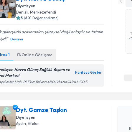
Diyetisyen
Denizli
, Merkezefendi
5
(
601
Değerlendirme)
 güleryüzlü açıklamaları yüzeysel değil anlaşılır ve tatmin
ka
iydi
Devamı
dres
1
Online Görüşme
yetisyen Havva Güneş Sağlıklı Yaşam ve
Haritada Göster
yet Merkezi
Randevu T
çelievler Mah. 29 Ekim Bulvarı ARD Ofis No:141/A K:3 D:5
Dyt. Gamz
bu uzmandan
Dyt. Gamze Taşkın
posta ile bi
Diyetisyen
E-posta Ad
Aydın
, Efeler
B