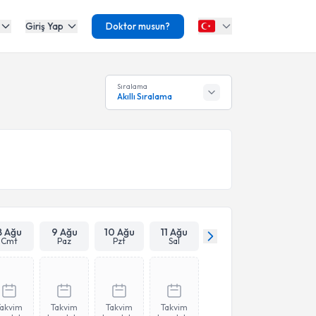
Giriş Yap
Doktor musun?
Sıralama
Akıllı Sıralama
8 Ağu
9 Ağu
10 Ağu
11 Ağu
Cmt
Paz
Pzt
Sal
Takvim
Takvim
Takvim
Takvim