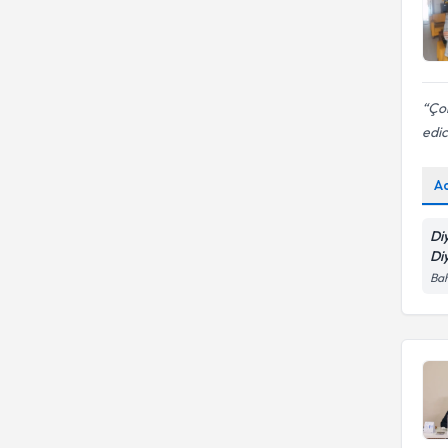
Çok
edic
A
Di
Di
Bah