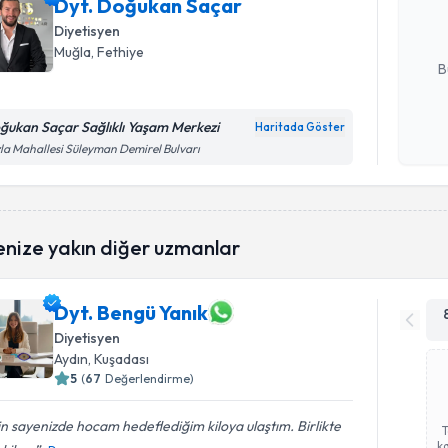
Dyt. Doğukan Saçar
posta ile bi
Diyetisyen
E-posta Ad
Muğla
, Fethiye
B
ğukan Saçar Sağlıklı Yaşam Merkezi
Haritada Göster
Kişisel
la Mahallesi Süleyman Demirel Bulvarı
okudum
işlenm
enize yakın diğer uzmanlar
Dyt. Bengü Yanık
Diyetisyen
Aydın
, Kuşadası
5
(
67
Değerlendirme)
in sayenizde hocam hedeflediğim kiloya ulaştım. Birlikte
ka