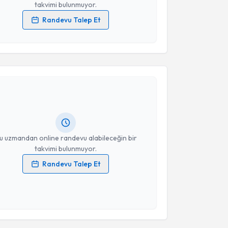
takvimi bulunmuyor.
Randevu Talep Et
 verilerimin işlenmesine ilişkin
Aydınlatma Metni
'ni
 ve kişisel verilerimin belirtilen kapsamda
akvimi Talebi
esini kabul ediyorum.
Takvim Talebini Gönder
Arpacı Besli
için randevu takvimi talebi oluşturun.
andan randevu almanız için bir takvim
ında e-posta ile bilgilendireceğiz.
resiniz
u uzmandan online randevu alabileceğin bir
takvimi bulunmuyor.
Randevu Talep Et
 verilerimin işlenmesine ilişkin
Aydınlatma Metni
'ni
 ve kişisel verilerimin belirtilen kapsamda
esini kabul ediyorum.
Takvim Talebini Gönder