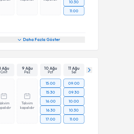
10:30
11:00
Daha Fazla Göster
8 Ağu
9 Ağu
10 Ağu
11 Ağu
Cmt
Paz
Pzt
Sal
15:00
09:00
15:30
09:30
16:00
10:00
Takvim
Takvim
palıdır
kapalıdır
16:30
10:30
17:00
11:00