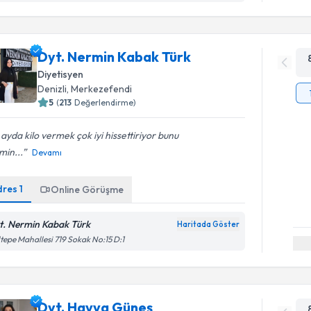
Dyt. Nermin Kabak Türk
Diyetisyen
Denizli
, Merkezefendi
5
(
213
Değerlendirme)
 ayda kilo vermek çok iyi hissettiriyor bunu
min...
Devamı
dres
1
Online Görüşme
t. Nermin Kabak Türk
Haritada Göster
tepe Mahallesi 719 Sokak No:15 D:1
Dyt. Havva Güneş