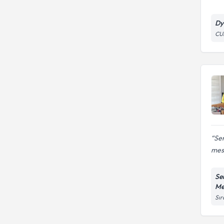
Dy
CU
Sen
mesl
Se
Me
Sır