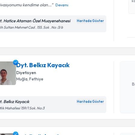
ka
ivasyonumu kendime olan...
Devamı
t. Hatice Ataman Özel Muayenehanesi
Haritada Göster
ih Sultan Mehmet Cad . 155. Sok . No :3/6
Randevu T
Dyt. Belkı
bu uzmandan
Dyt. Belkız Kayacık
posta ile bi
Diyetisyen
E-posta Ad
Muğla
, Fethiye
B
t. Belkız Kayacık
Haritada Göster
Randevu T
Kişisel
tlik Mahallesi 159/1 Sok. No:3
okudum
işlenm
Dyt. Doğu
bu uzmandan