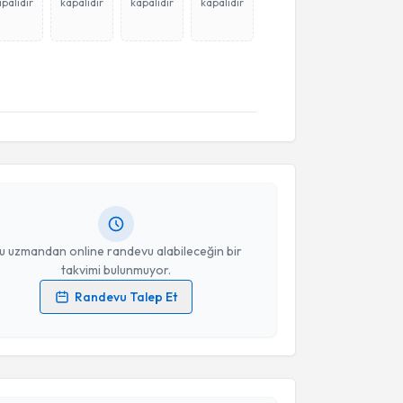
palıdır
kapalıdır
kapalıdır
kapalıdır
akvimi Talebi
z Kayacık
için randevu takvimi talebi oluşturun. Size
 randevu almanız için bir takvim hazırlandığında e-
lgilendireceğiz.
resiniz
u uzmandan online randevu alabileceğin bir
takvimi bulunmuyor.
Randevu Talep Et
akvimi Talebi
 verilerimin işlenmesine ilişkin
Aydınlatma Metni
'ni
 ve kişisel verilerimin belirtilen kapsamda
esini kabul ediyorum.
kan Saçar
için randevu takvimi talebi oluşturun. Size
 randevu almanız için bir takvim hazırlandığında e-