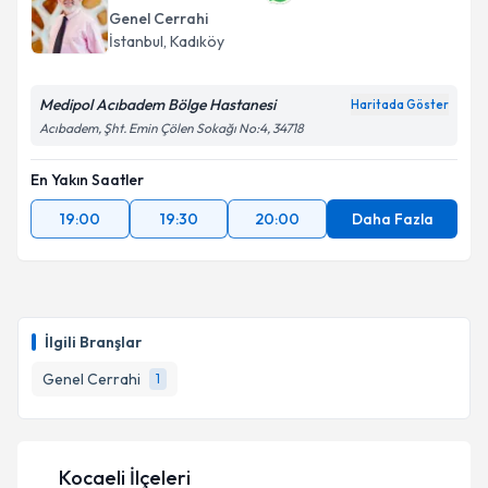
Genel Cerrahi
İstanbul
, Kadıköy
Medipol Acıbadem Bölge Hastanesi
Haritada Göster
Acıbadem, Şht. Emin Çölen Sokağı No:4, 34718
En Yakın Saatler
19:00
19:30
20:00
Daha Fazla
İlgili Branşlar
Genel Cerrahi
1
Kocaeli İlçeleri