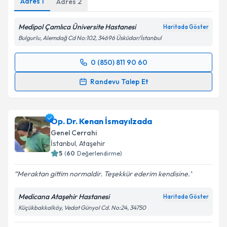
Adres
1
Adres
2
Medipol Çamlıca Üniversite Hastanesi
Haritada Göster
Bulgurlu, Alemdağ Cd No:102, 34696 Üsküdar/İstanbul
0 (850) 811 90 60
Randevu Takvimi Talebi
Randevu Talep Et
Op. Dr. Cem Oruç
için randevu takvimi talebi
oluşturun. Size bu uzmandan randevu almanız için bir
Op. Dr. Kenan İsmayılzada
takvim hazırlandığında e-posta ile bilgilendireceğiz.
Genel Cerrahi
E-posta Adresiniz
İstanbul
, Ataşehir
5
(
60
Değerlendirme)
Meraktan gittim normaldir. Teşekkür ederim kendisine.
Kişisel verilerimin işlenmesine ilişkin
Aydınlatma
Medicana Ataşehir Hastanesi
Haritada Göster
Metni
'ni okudum ve kişisel verilerimin belirtilen
Küçükbakkalköy, Vedat Günyol Cd. No:24, 34750
kapsamda işlenmesini kabul ediyorum.