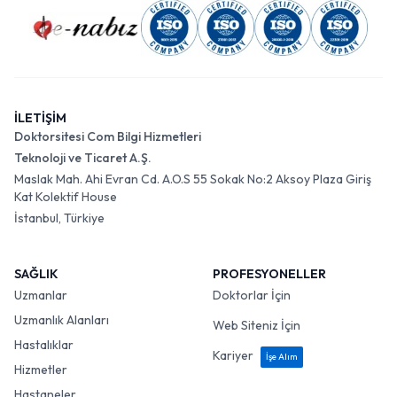
İLETİŞİM
Doktorsitesi Com Bilgi Hizmetleri
Teknoloji ve Ticaret A.Ş.
Maslak Mah. Ahi Evran Cd. A.O.S 55 Sokak No:2 Aksoy Plaza Giriş
Kat Kolektif House
İstanbul, Türkiye
SAĞLIK
PROFESYONELLER
Uzmanlar
Doktorlar İçin
Uzmanlık Alanları
Web Siteniz İçin
Hastalıklar
Kariyer
İşe Alım
Hizmetler
Hastaneler