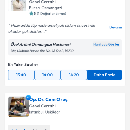
Genel Cerrahi
Bursa
, Osmangazi
5
(
1
Değerlendirme)
Haziran'da tüp mide ameliyatı oldum öncesinde
Devamı
okadar çok doktor...
Özel Aritmi Osmangazi Hastanesi
Haritada Göster
Ulu, Ulubatlı Hasan Blv. No:48 D:62, 16220
En Yakın Saatler
13:40
14:00
14:20
Daha Fazla
Op. Dr. Cem Oruç
Genel Cerrahi
İstanbul
, Üsküdar