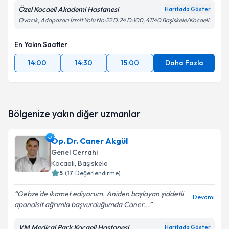
Özel Kocaeli Akademi Hastanesi
Haritada Göster
Ovacık, Adapazarı İzmit Yolu No:22 D:24 D:100, 41140 Başiskele/Kocaeli
En Yakın Saatler
14:00
14:30
15:00
Daha Fazla
Bölgenize yakın diğer uzmanlar
Op. Dr. Caner Akgül
Genel Cerrahi
Kocaeli
, Başiskele
5
(
17
Değerlendirme)
Gebze'de ikamet ediyorum. Aniden başlayan şiddetli
Devamı
apandisit ağrımla başvurduğumda Caner...
VM Medical Park Kocaeli Hastanesi
Haritada Göster