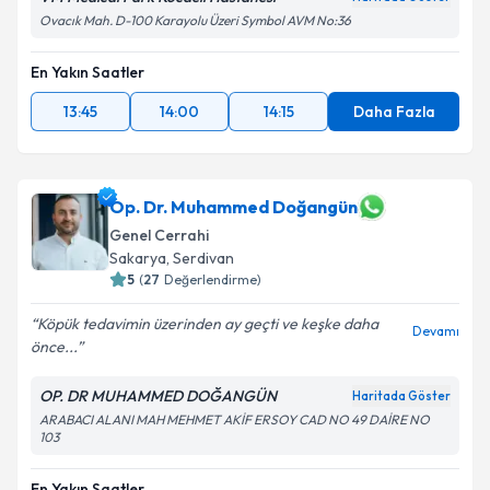
Ovacık Mah. D-100 Karayolu Üzeri Symbol AVM No:36
En Yakın Saatler
13:45
14:00
14:15
Daha Fazla
Op. Dr. Muhammed Doğangün
Genel Cerrahi
Sakarya
, Serdivan
5
(
27
Değerlendirme)
Köpük tedavimin üzerinden ay geçti ve keşke daha
Devamı
önce...
OP. DR MUHAMMED DOĞANGÜN
Haritada Göster
ARABACI ALANI MAH MEHMET AKİF ERSOY CAD NO 49 DAİRE NO
103
En Yakın Saatler