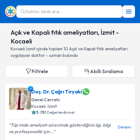
Doktor, klinik ara...
Açık ve Kapalı fıtık ameliyatları, İzmit -
Kocaeli
Kocaeli
İzmit
içinde toplam
10
Açık ve Kapalı fıtık ameliyatları
uygulayan doktor - uzman bulundu
Filtrele
Akıllı Sıralama
Doç. Dr. Çağrı Tiryaki
Genel Cerrahi
Kocaeli
, İzmit
5
(
151
Değerlendirme)
Tüp mide ameliyatı sürecimde gösterdiğiniz ilgi, bilgi
Devamı
ve profesyonellik için...