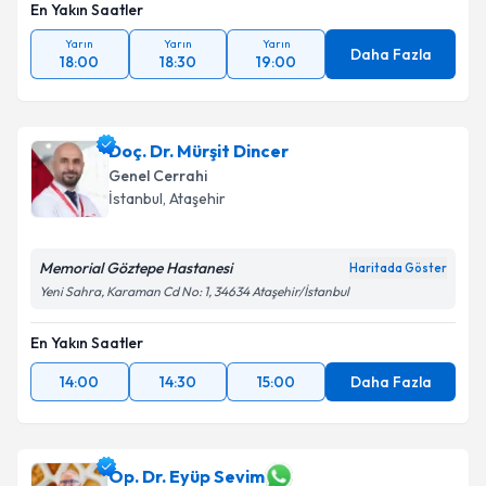
En Yakın Saatler
Takvim Talebini Gönder
Yarın
Yarın
Yarın
Daha Fazla
18:00
18:30
19:00
Doç. Dr. Mürşit Dincer
Genel Cerrahi
İstanbul
, Ataşehir
Memorial Göztepe Hastanesi
Haritada Göster
Yeni Sahra, Karaman Cd No: 1, 34634 Ataşehir/İstanbul
En Yakın Saatler
14:00
14:30
15:00
Daha Fazla
Op. Dr. Eyüp Sevim