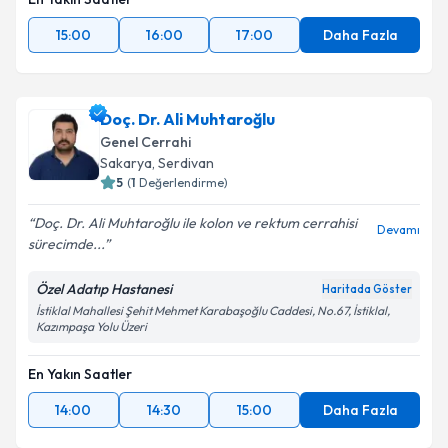
15:00
16:00
17:00
Daha Fazla
Doç. Dr. Ali Muhtaroğlu
Genel Cerrahi
Sakarya
, Serdivan
5
(
1
Değerlendirme)
Doç. Dr. Ali Muhtaroğlu ile kolon ve rektum cerrahisi
Devamı
sürecimde...
Özel Adatıp Hastanesi
Haritada Göster
İstiklal Mahallesi Şehit Mehmet Karabaşoğlu Caddesi, No.67, İstiklal,
Kazımpaşa Yolu Üzeri
En Yakın Saatler
14:00
14:30
15:00
Daha Fazla