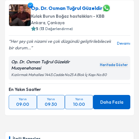
Op. Dr. Osman Tuğrul Güzeldir
Kulak Burun Boğaz hastalıkları - KBB
Ankara
, Çankaya
5
(
13
Değerlendirme)
Her şey çok nizami ve çok düzgündü geliştirilebilecek
Devamı
bir durum...
Op. Dr. Osman Tuğrul Güzeldir
Haritada Göster
Muayenehanesi
Kızılırmak Mahallesi 1443.Cadde No25 A Blok İç Kapı No:80
En Yakın Saatler
Yarın
Yarın
Yarın
Daha Fazla
09:00
09:30
10:00
İlgili Branşlar