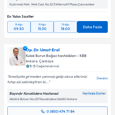
Kızılırmak Mah. 1446 Cad. No:12/3 Alternatif Plaza Çukurambar
Takvim Talebini Gönder
En Yakın Saatler
15 Ağu
15 Ağu
15 Ağu
Daha Fazla
09:30
15:30
18:00
Op. Dr. Umut Erol
Kulak Burun Boğaz hastalıkları - KBB
Ankara
, Çankaya
5
(
5
Değerlendirme)
Ameliyata girmeden yanınıza gelip sıkıca ellerinizi
Devamı
tutup sizi sakinleştiren bi...
Bayındır Kavaklıdere Hastanesi
Haritada Göster
Atatürk Bulvarı No:201 Kavaklıdere 06680 Ankara
0 (850) 474 71 84
Randevu Takvimi Talebi