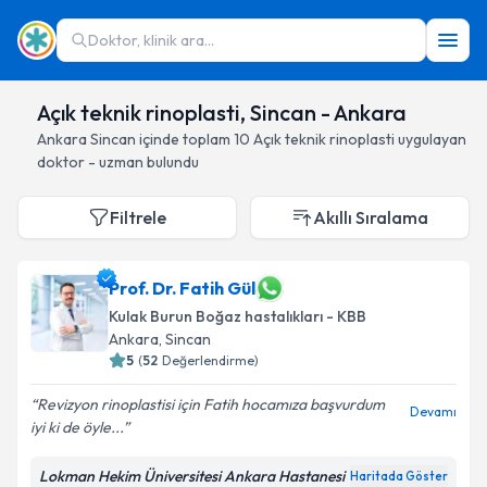
Doktor, klinik ara...
Açık teknik rinoplasti, Sincan - Ankara
Ankara
Sincan
içinde toplam
10
Açık teknik rinoplasti
uygulayan
doktor - uzman bulundu
Filtrele
Akıllı Sıralama
Prof. Dr. Fatih Gül
Kulak Burun Boğaz hastalıkları - KBB
Ankara
, Sincan
5
(
52
Değerlendirme)
Revizyon rinoplastisi için Fatih hocamıza başvurdum
Devamı
iyi ki de öyle...
Lokman Hekim Üniversitesi Ankara Hastanesi
Haritada Göster