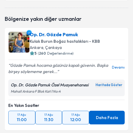
Bölgenize yakın diğer uzmanlar
Op. Dr. Gözde Pamuk
Kulak Burun Boğaz hastalıkları - KBB
Ankara
, Çankaya
5
(
260
Değerlendirme)
Gözde Pamuk hocama gözünüz kapalı güvenin. Başka
Devamı
birşey söylememe gerek...
Op. Dr. Gözde Pamuk Özel Muayenehanesi
Haritada Göster
Mahall Ankara F Blok Kat:1 No:4
En Yakın Saatler
17 Ağu
17 Ağu
17 Ağu
Daha Fazla
11:00
11:30
12:00