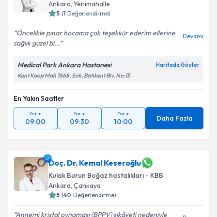
Ankara
, Yenimahalle
5
(
1
Değerlendirme)
Öncelikle pınar hocama çok teşekkür ederim ellerine
Devamı
sağlık guzel bi...
Medical Park Ankara Hastanesi
Haritada Göster
Kent Koop Mah 1868. Sok, Batıkent Blv. No:15
En Yakın Saatler
Yarın
Yarın
Yarın
Daha Fazla
09:00
09:30
10:00
Doç. Dr. Kemal Keseroğlu
Kulak Burun Boğaz hastalıkları - KBB
Ankara
, Çankaya
5
(
40
Değerlendirme)
Annemi kristal oynaması (BPPV) şikâyeti nedeniyle