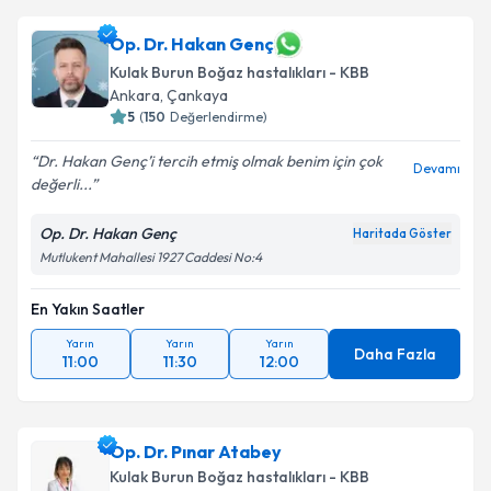
Op. Dr. Hakan Genç
Kulak Burun Boğaz hastalıkları - KBB
Ankara
, Çankaya
5
(
150
Değerlendirme)
Dr. Hakan Genç’i tercih etmiş olmak benim için çok
Devamı
değerli...
Op. Dr. Hakan Genç
Haritada Göster
Mutlukent Mahallesi 1927 Caddesi No:4
En Yakın Saatler
Yarın
Yarın
Yarın
Daha Fazla
11:00
11:30
12:00
Op. Dr. Pınar Atabey
Kulak Burun Boğaz hastalıkları - KBB