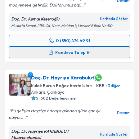
Devamı
muayeneye getirdik. Doktorumuz bizi...
Doç. Dr. Kemal Keseroğlu
Haritada Göster
Mustafa Kemal, 2118. Cd. No:4, Maidan İş Merkezi B Blok No:110
0 (850) 474 69 91
Randevu Takvimi Talebi
Randevu Talep Et
Doç. Dr. Kemal Keseroğlu
için randevu takvimi talebi
oluşturun. Size bu uzmandan randevu almanız için bir
takvim hazırlandığında e-posta ile bilgilendireceğiz.
Doç. Dr. Hayriye Karabulut
Kulak Burun Boğaz hastalıkları - KBB
+
3
diğer
E-posta Adresiniz
Ankara
, Çankaya
5
(
502
Değerlendirme)
Bu gelişim Hayriye hocaya günden güne çok iyi
Devamı
ediyor....
Kişisel verilerimin işlenmesine ilişkin
Aydınlatma
Metni
'ni okudum ve kişisel verilerimin belirtilen
Doç. Dr. Hayriye KARABULUT
kapsamda işlenmesini kabul ediyorum.
Haritada Göster
Muayenehanesi