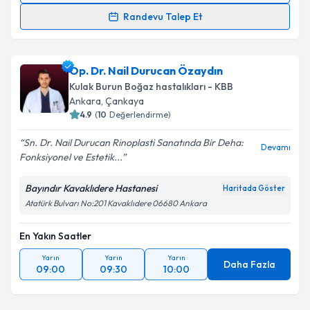
Randevu Talep Et
Op. Dr. Umut Erol
için randevu takvimi talebi
oluşturun. Size bu uzmandan randevu almanız için bir
Op. Dr. Nail Durucan Özaydın
takvim hazırlandığında e-posta ile bilgilendireceğiz.
Kulak Burun Boğaz hastalıkları - KBB
E-posta Adresiniz
Ankara
, Çankaya
4.9
(
10
Değerlendirme)
Sn. Dr. Nail Durucan Rinoplasti Sanatında Bir Deha:
Devamı
Fonksiyonel ve Estetik...
Kişisel verilerimin işlenmesine ilişkin
Aydınlatma
Metni
'ni okudum ve kişisel verilerimin belirtilen
Bayındır Kavaklıdere Hastanesi
Haritada Göster
kapsamda işlenmesini kabul ediyorum.
Atatürk Bulvarı No:201 Kavaklıdere 06680 Ankara
En Yakın Saatler
Takvim Talebini Gönder
Yarın
Yarın
Yarın
Daha Fazla
09:00
09:30
10:00