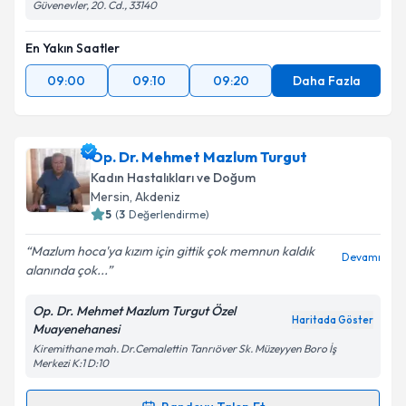
Güvenevler, 20. Cd., 33140
En Yakın Saatler
09:00
09:10
09:20
Daha Fazla
Op. Dr. Mehmet Mazlum Turgut
Kadın Hastalıkları ve Doğum
Mersin
, Akdeniz
5
(
3
Değerlendirme)
Mazlum hoca'ya kızım için gittik çok memnun kaldık
Devamı
alanında çok...
Op. Dr. Mehmet Mazlum Turgut Özel
Haritada Göster
Muayenehanesi
Kiremithane mah. Dr.Cemalettin Tanrıöver Sk. Müzeyyen Boro İş
Merkezi K:1 D:10