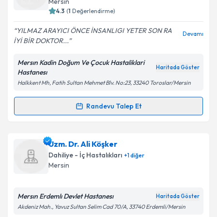
Mersin
bilgilendireceğiz.
4.3
(
1
Değerlendirme)
E-posta Adresiniz
YILMAZ ARAYICI ÖNCE İNSANLIGI YETER SON RA
Devamı
İYİ BİR DOKTOR...
Mersın Kadin Doğum Ve Çocuk Hastaliklari
Haritada Göster
Hastanesı
Kişisel verilerimin işlenmesine ilişkin
Aydınlatma
Halkkent Mh, Fatih Sultan Mehmet Blv. No:23, 33240 Toroslar/Mersin
Metni
'ni okudum ve kişisel verilerimin belirtilen
kapsamda işlenmesini kabul ediyorum.
Randevu Talep Et
Randevu Takvimi Talebi
Takvim Talebini Gönder
Uzm. Dr. Yılmaz Arayıcı
için randevu takvimi talebi
Uzm. Dr. Ali Köşker
oluşturun. Size bu uzmandan randevu almanız için bir
Dahiliye - İç Hastalıkları
+
1
diğer
takvim hazırlandığında e-posta ile bilgilendireceğiz.
Mersin
E-posta Adresiniz
Mersın Erdemlı Devlet Hastanesı
Haritada Göster
Akdeniz Mah., Yavuz Sultan Selim Cad 70/A, 33740 Erdemli/Mersin