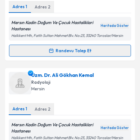
Adres
1
Adres
2
Mersın Kadin Doğum Ve Çocuk Hastaliklari
Haritada Göster
Kişisel verilerimin işlenmesine ilişkin
Aydınlatma
Hastanesı
Metni
'ni okudum ve kişisel verilerimin belirtilen
Halkkent Mh, Fatih Sultan Mehmet Blv. No:23, 33240 Toroslar/Mersin
kapsamda işlenmesini kabul ediyorum.
Randevu Talep Et
Randevu Takvimi Talebi
Takvim Talebini Gönder
Dr. Fevzi Uzun
için randevu takvimi talebi oluşturun.
Uzm. Dr. Ali Gökhan Kemal
Size bu uzmandan randevu almanız için bir takvim
Radyoloji
hazırlandığında e-posta ile bilgilendireceğiz.
Mersin
E-posta Adresiniz
Adres
1
Adres
2
Mersın Kadin Doğum Ve Çocuk Hastaliklari
Haritada Göster
Kişisel verilerimin işlenmesine ilişkin
Aydınlatma
Hastanesı
Metni
'ni okudum ve kişisel verilerimin belirtilen
Halkkent Mh, Fatih Sultan Mehmet Blv. No:23, 33240 Toroslar/Mersin