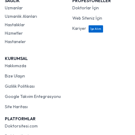
SAĞLIK
PROFESYONELLER
Uzmanlar
Doktorlar İçin
Uzmanlık Alanları
Web Siteniz İçin
Hastalıklar
Kariyer
İşe Alım
Hizmetler
Hastaneler
KURUMSAL
Hakkımızda
Bize Ulaşın
Gizlilik Politikası
Google Takvim Entegrasyonu
Site Haritası
PLATFORMLAR
Doktorsitesi.com