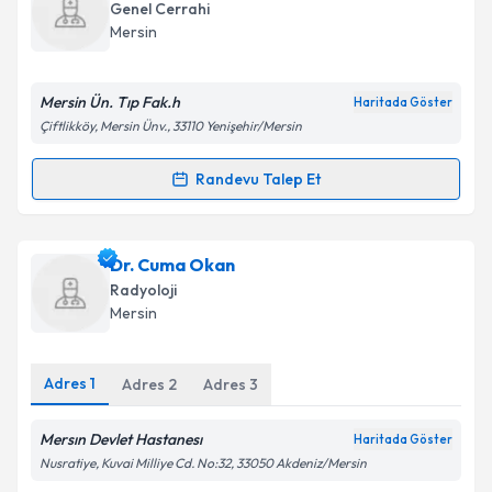
oluşturun. Size bu uzmandan randevu almanız için bir
Takvim Talebini Gönder
Genel Cerrahi
takvim hazırlandığında e-posta ile bilgilendireceğiz.
Mersin
E-posta Adresiniz
Mersin Ün. Tıp Fak.h
Haritada Göster
Çiftlikköy, Mersin Ünv., 33110 Yenişehir/Mersin
Kişisel verilerimin işlenmesine ilişkin
Aydınlatma
Randevu Talep Et
Randevu Takvimi Talebi
Metni
'ni okudum ve kişisel verilerimin belirtilen
kapsamda işlenmesini kabul ediyorum.
Doç. Dr. Ahmet Koray Öcal
için randevu takvimi
Dr. Cuma Okan
talebi oluşturun. Size bu uzmandan randevu almanız
Takvim Talebini Gönder
Radyoloji
için bir takvim hazırlandığında e-posta ile
Mersin
bilgilendireceğiz.
E-posta Adresiniz
Adres
1
Adres
2
Adres
3
Mersın Devlet Hastanesı
Haritada Göster
Nusratiye, Kuvai Milliye Cd. No:32, 33050 Akdeniz/Mersin
Kişisel verilerimin işlenmesine ilişkin
Aydınlatma