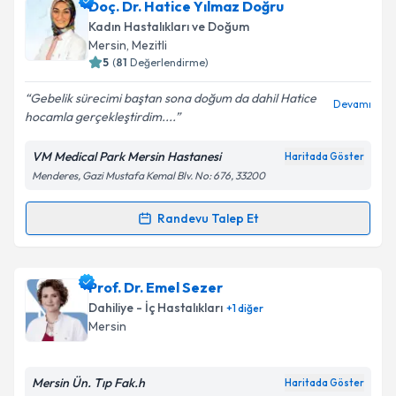
Op. Dr. Emine Ufuk Büyükkaya
için randevu takvimi
Doç. Dr. Hatice Yılmaz Doğru
talebi oluşturun. Size bu uzmandan randevu almanız
Kadın Hastalıkları ve Doğum
için bir takvim hazırlandığında e-posta ile
Mersin
, Mezitli
bilgilendireceğiz.
5
(
81
Değerlendirme)
E-posta Adresiniz
Gebelik sürecimi baştan sona doğum da dahil Hatice
Devamı
hocamla gerçekleştirdim....
VM Medical Park Mersin Hastanesi
Haritada Göster
Menderes, Gazi Mustafa Kemal Blv. No: 676, 33200
Kişisel verilerimin işlenmesine ilişkin
Aydınlatma
Metni
'ni okudum ve kişisel verilerimin belirtilen
kapsamda işlenmesini kabul ediyorum.
Randevu Talep Et
Randevu Takvimi Talebi
Takvim Talebini Gönder
Doç. Dr. Hatice Yılmaz Doğru
için randevu takvimi
Prof. Dr. Emel Sezer
talebi oluşturun. Size bu uzmandan randevu almanız
Dahiliye - İç Hastalıkları
+
1
diğer
için bir takvim hazırlandığında e-posta ile
Mersin
bilgilendireceğiz.
E-posta Adresiniz
Mersin Ün. Tıp Fak.h
Haritada Göster