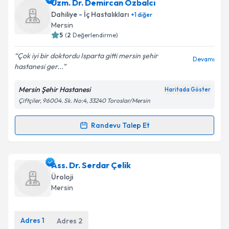
Uzm. Dr. Mustafa İlker Akdeniz
için randevu
Uzm. Dr. Demircan Özbalcı
takvimi talebi oluşturun. Size bu uzmandan randevu
Takvim Talebini Gönder
Dahiliye - İç Hastalıkları
+
1
diğer
almanız için bir takvim hazırlandığında e-posta ile
Mersin
bilgilendireceğiz.
5
(
2
Değerlendirme)
E-posta Adresiniz
Çok iyi bir doktordu Isparta gitti mersin şehir
Devamı
hastanesi ger...
Mersin Şehir Hastanesi
Haritada Göster
Çiftçiler, 96004. Sk. No:4, 33240 Toroslar/Mersin
Kişisel verilerimin işlenmesine ilişkin
Aydınlatma
Metni
'ni okudum ve kişisel verilerimin belirtilen
kapsamda işlenmesini kabul ediyorum.
Randevu Talep Et
Randevu Takvimi Talebi
Takvim Talebini Gönder
Uzm. Dr. Demircan Özbalcı
için randevu takvimi
Ass. Dr. Serdar Çelik
talebi oluşturun. Size bu uzmandan randevu almanız
Üroloji
için bir takvim hazırlandığında e-posta ile
Mersin
bilgilendireceğiz.
E-posta Adresiniz
Adres
1
Adres
2