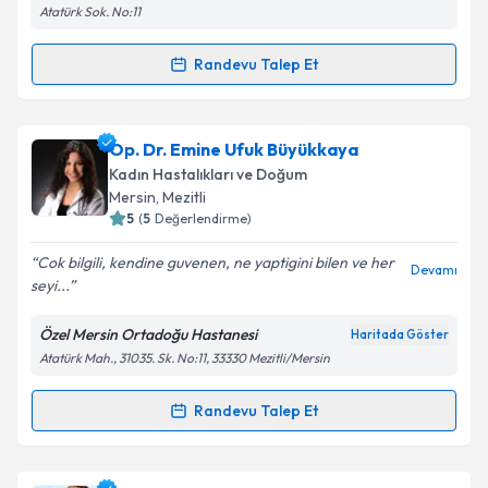
Atatürk Sok. No:11
Metni
'ni okudum ve kişisel verilerimin belirtilen
kapsamda işlenmesini kabul ediyorum.
Randevu Talep Et
Randevu Takvimi Talebi
Takvim Talebini Gönder
Doç. Dr. Tolga Yakar
için randevu takvimi talebi
Op. Dr. Emine Ufuk Büyükkaya
oluşturun. Size bu uzmandan randevu almanız için bir
Kadın Hastalıkları ve Doğum
takvim hazırlandığında e-posta ile bilgilendireceğiz.
Mersin
, Mezitli
5
(
5
Değerlendirme)
E-posta Adresiniz
Cok bilgili, kendine guvenen, ne yaptigini bilen ve her
Devamı
seyi...
Özel Mersin Ortadoğu Hastanesi
Haritada Göster
Kişisel verilerimin işlenmesine ilişkin
Aydınlatma
Atatürk Mah., 31035. Sk. No:11, 33330 Mezitli/Mersin
Metni
'ni okudum ve kişisel verilerimin belirtilen
kapsamda işlenmesini kabul ediyorum.
Randevu Talep Et
Randevu Takvimi Talebi
Takvim Talebini Gönder