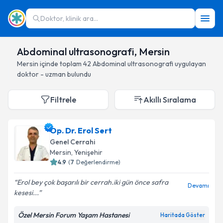
Doktor, klinik ara...
Abdominal ultrasonografi, Mersin
Mersin
içinde toplam
42
Abdominal ultrasonografi
uygulayan
doktor - uzman bulundu
Filtrele
Akıllı Sıralama
Op. Dr. Erol Sert
Genel Cerrahi
Mersin
, Yenişehir
4.9
(
7
Değerlendirme)
Erol bey çok başarılı bir cerrah.iki gün önce safra
Devamı
kesesi...
Özel Mersin Forum Yaşam Hastanesi
Haritada Göster