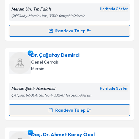
Mersin Ün. Tıp Fak.h
Haritada Göster
Çiftlikköy, Mersin Ünv., 33110 Yenişehir/Mersin
Kişisel verilerimin işlenmesine ilişkin
Aydınlatma
Randevu Talep Et
Randevu Takvimi Talebi
Metni
'ni okudum ve kişisel verilerimin belirtilen
kapsamda işlenmesini kabul ediyorum.
Prof. Dr. Erdem Akbay
için randevu takvimi talebi
Dr. Çağatay Demirci
oluşturun. Size bu uzmandan randevu almanız için bir
Takvim Talebini Gönder
Genel Cerrahi
takvim hazırlandığında e-posta ile bilgilendireceğiz.
Mersin
E-posta Adresiniz
Mersin Şehir Hastanesi
Haritada Göster
Çiftçiler, 96004. Sk. No:4, 33240 Toroslar/Mersin
Kişisel verilerimin işlenmesine ilişkin
Aydınlatma
Randevu Talep Et
Randevu Takvimi Talebi
Metni
'ni okudum ve kişisel verilerimin belirtilen
kapsamda işlenmesini kabul ediyorum.
Dr. Çağatay Demirci
için randevu takvimi talebi
Doç. Dr. Ahmet Koray Öcal