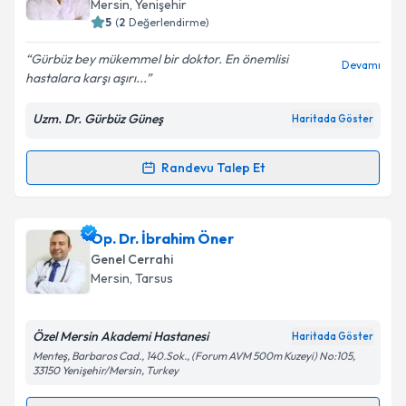
Mersin
, Yenişehir
bilgilendireceğiz.
5
(
2
Değerlendirme)
E-posta Adresiniz
Gürbüz bey mükemmel bir doktor. En önemlisi
Devamı
hastalara karşı aşırı...
Uzm. Dr. Gürbüz Güneş
Haritada Göster
Kişisel verilerimin işlenmesine ilişkin
Aydınlatma
Metni
'ni okudum ve kişisel verilerimin belirtilen
Randevu Talep Et
Randevu Takvimi Talebi
kapsamda işlenmesini kabul ediyorum.
Takvim Talebini Gönder
Uzm. Dr. Gürbüz Güneş
için randevu takvimi talebi
Op. Dr. İbrahim Öner
oluşturun. Size bu uzmandan randevu almanız için bir
Genel Cerrahi
takvim hazırlandığında e-posta ile bilgilendireceğiz.
Mersin
, Tarsus
E-posta Adresiniz
Özel Mersin Akademi Hastanesi
Haritada Göster
Menteş, Barbaros Cad., 140.Sok., (Forum AVM 500m Kuzeyi) No:105,
33150 Yenişehir/Mersin, Turkey
Kişisel verilerimin işlenmesine ilişkin
Aydınlatma