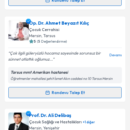
Randevu Talep Et
Randevu Takvimi Talebi
Op. Dr. Mehmet Mazlum Turgut
için randevu
Op. Dr. Ahmet Beyazıt Kılıç
takvimi talebi oluşturun. Size bu uzmandan randevu
Çocuk Cerrahisi
almanız için bir takvim hazırlandığında e-posta ile
Mersin
, Tarsus
bilgilendireceğiz.
5
(
5
Değerlendirme)
E-posta Adresiniz
Çok ilgili güleryüzlü hocamız sayesinde sorunsuz bir
Devamı
sünnet atlattık oğlumuz...
Tarsus mmt Amerikan hastanesi
Öğretmenler mahallesi şehit İsmet Akın caddesi no 10 Tarsus Mersin
Kişisel verilerimin işlenmesine ilişkin
Aydınlatma
Metni
'ni okudum ve kişisel verilerimin belirtilen
kapsamda işlenmesini kabul ediyorum.
Randevu Talep Et
Randevu Takvimi Talebi
Takvim Talebini Gönder
Op. Dr. Ahmet Beyazıt Kılıç
için randevu takvimi
Prof. Dr. Ali Delibaş
talebi oluşturun. Size bu uzmandan randevu almanız
Çocuk Sağlığı ve Hastalıkları
+
1
diğer
için bir takvim hazırlandığında e-posta ile
Mersin
, Yenişehir