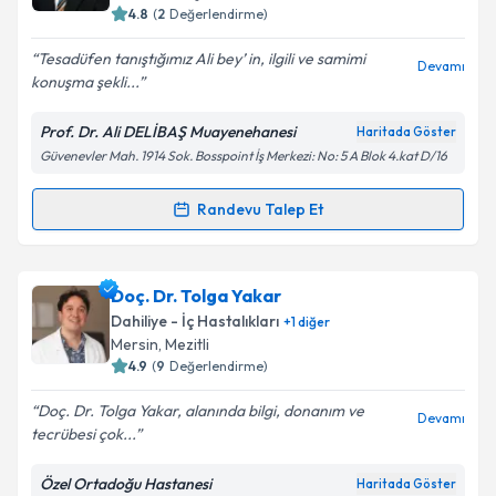
bilgilendireceğiz.
4.8
(
2
Değerlendirme)
E-posta Adresiniz
Tesadüfen tanıştığımız Ali bey’ in, ilgili ve samimi
Devamı
konuşma şekli...
Prof. Dr. Ali DELİBAŞ Muayenehanesi
Haritada Göster
Güvenevler Mah. 1914 Sok. Bosspoint İş Merkezi: No: 5 A Blok 4.kat D/16
Kişisel verilerimin işlenmesine ilişkin
Aydınlatma
Metni
'ni okudum ve kişisel verilerimin belirtilen
kapsamda işlenmesini kabul ediyorum.
Randevu Talep Et
Randevu Takvimi Talebi
Takvim Talebini Gönder
Prof. Dr. Ali Delibaş
için randevu takvimi talebi
Doç. Dr. Tolga Yakar
oluşturun. Size bu uzmandan randevu almanız için bir
Dahiliye - İç Hastalıkları
+
1
diğer
takvim hazırlandığında e-posta ile bilgilendireceğiz.
Mersin
, Mezitli
4.9
(
9
Değerlendirme)
E-posta Adresiniz
Doç. Dr. Tolga Yakar, alanında bilgi, donanım ve
Devamı
tecrübesi çok...
Özel Ortadoğu Hastanesi
Haritada Göster
Kişisel verilerimin işlenmesine ilişkin
Aydınlatma