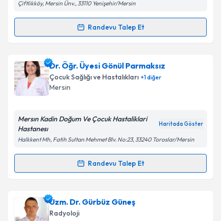
Çiftlikköy, Mersin Ünv., 33110 Yenişehir/Mersin
Randevu Talep Et
Randevu Takvimi Talebi
Kişisel verilerimin işlenmesine ilişkin
Aydınlatma
Metni
'ni okudum ve kişisel verilerimin belirtilen
kapsamda işlenmesini kabul ediyorum.
Prof. Dr. Emel Sezer
için randevu takvimi talebi
Dr. Öğr. Üyesi Gönül Parmaksız
oluşturun. Size bu uzmandan randevu almanız için bir
Çocuk Sağlığı ve Hastalıkları
+
1
diğer
takvim hazırlandığında e-posta ile bilgilendireceğiz.
Takvim Talebini Gönder
Mersin
E-posta Adresiniz
Mersın Kadin Doğum Ve Çocuk Hastaliklari
Haritada Göster
Hastanesı
Halkkent Mh, Fatih Sultan Mehmet Blv. No:23, 33240 Toroslar/Mersin
Kişisel verilerimin işlenmesine ilişkin
Aydınlatma
Metni
'ni okudum ve kişisel verilerimin belirtilen
Randevu Talep Et
Randevu Takvimi Talebi
kapsamda işlenmesini kabul ediyorum.
Dr. Öğr. Üyesi Gönül Parmaksız
için randevu
Uzm. Dr. Gürbüz Güneş
Takvim Talebini Gönder
takvimi talebi oluşturun. Size bu uzmandan randevu
Radyoloji
almanız için bir takvim hazırlandığında e-posta ile