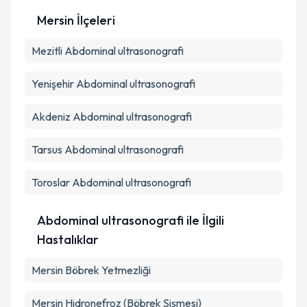
Kişisel verilerimin işlenmesine ilişkin
Aydınlatma
Metni
'ni okudum ve kişisel verilerimin belirtilen
Mersin İlçeleri
kapsamda işlenmesini kabul ediyorum.
Mezitli
Abdominal ultrasonografi
Takvim Talebini Gönder
Yenişehir
Abdominal ultrasonografi
Akdeniz
Abdominal ultrasonografi
Tarsus
Abdominal ultrasonografi
Toroslar
Abdominal ultrasonografi
Abdominal ultrasonografi ile İlgili
Hastalıklar
Mersin Böbrek Yetmezliği
Mersin Hidronefroz (Böbrek Şişmesi)