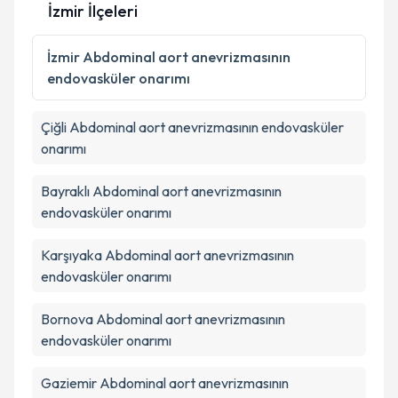
İzmir İlçeleri
Kişisel verilerimin işlenmesine ilişkin
Aydınlatma
İzmir
Abdominal aort anevrizmasının
Metni
'ni okudum ve kişisel verilerimin belirtilen
endovasküler onarımı
kapsamda işlenmesini kabul ediyorum.
Çiğli
Abdominal aort anevrizmasının endovasküler
Takvim Talebini Gönder
onarımı
Bayraklı
Abdominal aort anevrizmasının
endovasküler onarımı
Karşıyaka
Abdominal aort anevrizmasının
endovasküler onarımı
Bornova
Abdominal aort anevrizmasının
endovasküler onarımı
Gaziemir
Abdominal aort anevrizmasının