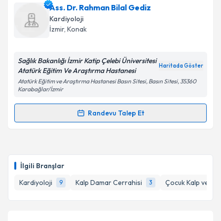
Uzm. Dr. Bihter Şentürk
için randevu takvimi talebi
Ass. Dr. Rahman Bilal Gediz
oluşturun. Size bu uzmandan randevu almanız için bir
Kardiyoloji
takvim hazırlandığında e-posta ile bilgilendireceğiz.
İzmir
, Konak
E-posta Adresiniz
Sağlık Bakanlığı İzmir Katip Çelebi Üniversitesi
Haritada Göster
Atatürk Eğitim Ve Araştırma Hastanesi
Atatürk Eğitim ve Araştırma Hastanesi Basın Sitesi, Basın Sitesi, 35360
Karabağlar/İzmir
Kişisel verilerimin işlenmesine ilişkin
Aydınlatma
Metni
'ni okudum ve kişisel verilerimin belirtilen
Randevu Talep Et
kapsamda işlenmesini kabul ediyorum.
Randevu Takvimi Talebi
Takvim Talebini Gönder
Ass. Dr. Rahman Bilal Gediz
için randevu takvimi
talebi oluşturun. Size bu uzmandan randevu almanız
İlgili Branşlar
için bir takvim hazırlandığında e-posta ile
bilgilendireceğiz.
Kardiyoloji
Kalp Damar Cerrahisi
Çocuk Kalp ve Da
9
3
E-posta Adresiniz