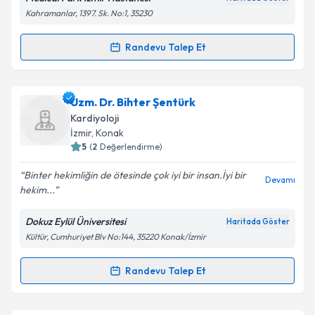
Kahramanlar, 1397. Sk. No:1, 35230
Randevu Talep Et
Randevu Takvimi Talebi
Kişisel verilerimin işlenmesine ilişkin
Aydınlatma
Metni
'ni okudum ve kişisel verilerimin belirtilen
kapsamda işlenmesini kabul ediyorum.
Uzm. Dr. Hasan Çetin Aydın
için randevu takvimi
Uzm. Dr. Bihter Şentürk
talebi oluşturun. Size bu uzmandan randevu almanız
Kardiyoloji
için bir takvim hazırlandığında e-posta ile
Takvim Talebini Gönder
İzmir
, Konak
bilgilendireceğiz.
5
(
2
Değerlendirme)
E-posta Adresiniz
Binter hekimliğin de ötesinde çok iyi bir insan.İyi bir
Devamı
hekim...
Dokuz Eylül Üniversitesi
Haritada Göster
Kültür, Cumhuriyet Blv No:144, 35220 Konak/İzmir
Kişisel verilerimin işlenmesine ilişkin
Aydınlatma
Metni
'ni okudum ve kişisel verilerimin belirtilen
kapsamda işlenmesini kabul ediyorum.
Randevu Talep Et
Randevu Takvimi Talebi
Takvim Talebini Gönder