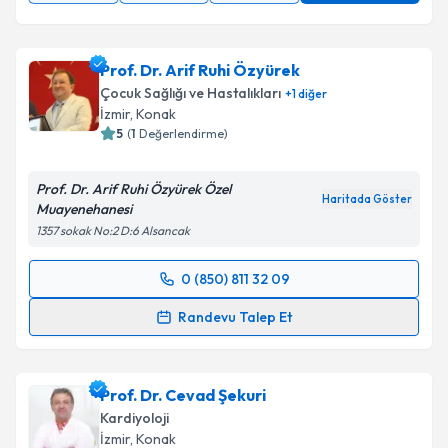
Prof. Dr. Arif Ruhi Özyürek
Çocuk Sağlığı ve Hastalıkları
+
1
diğer
İzmir
, Konak
5
(
1
Değerlendirme)
Prof. Dr. Arif Ruhi Özyürek Özel
Haritada Göster
Muayenehanesi
1357 sokak No:2 D:6 Alsancak
0 (850) 811 32 09
Randevu Takvimi Talebi
Randevu Talep Et
Prof. Dr. Arif Ruhi Özyürek
için randevu takvimi
talebi oluşturun. Size bu uzmandan randevu almanız
Prof. Dr. Cevad Şekuri
için bir takvim hazırlandığında e-posta ile
bilgilendireceğiz.
Kardiyoloji
İzmir
, Konak