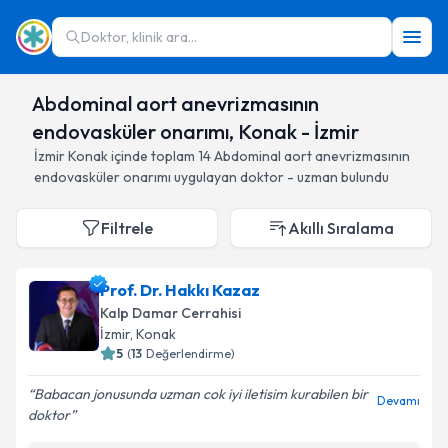
Doktor, klinik ara...
Abdominal aort anevrizmasının
endovasküler onarımı, Konak - İzmir
İzmir
Konak
içinde toplam
14
Abdominal aort anevrizmasının
endovasküler onarımı
uygulayan doktor - uzman bulundu
Filtrele
Akıllı Sıralama
Prof. Dr. Hakkı Kazaz
Kalp Damar Cerrahisi
İzmir
, Konak
5
(
13
Değerlendirme)
Babacan jonusunda uzman cok iyi iletisim kurabilen bir
Devamı
doktor