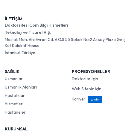
İLETİŞİM
Doktorsitesi Com Bilgi Hizmetleri
Teknoloji ve Ticaret A.Ş.
Maslak Mah. Ahi Evran Cd. A.O.S 55 Sokak No:2 Aksoy Plaza Giriş
Kat Kolektif House
İstanbul, Türkiye
SAĞLIK
PROFESYONELLER
Uzmanlar
Doktorlar İçin
Uzmanlık Alanları
Web Siteniz İçin
Hastalıklar
Kariyer
İşe Alım
Hizmetler
Hastaneler
KURUMSAL