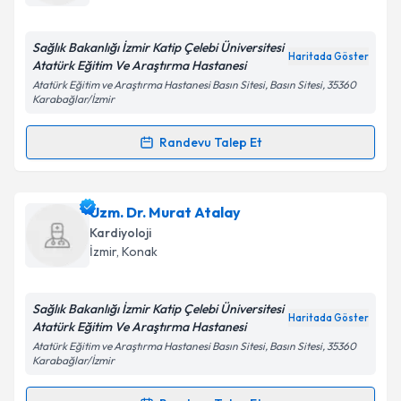
E-posta Adresiniz
Sağlık Bakanlığı İzmir Katip Çelebi Üniversitesi
Haritada Göster
Atatürk Eğitim Ve Araştırma Hastanesi
Atatürk Eğitim ve Araştırma Hastanesi Basın Sitesi, Basın Sitesi, 35360
Karabağlar/İzmir
Kişisel verilerimin işlenmesine ilişkin
Aydınlatma
Metni
'ni okudum ve kişisel verilerimin belirtilen
Randevu Talep Et
kapsamda işlenmesini kabul ediyorum.
Randevu Takvimi Talebi
Takvim Talebini Gönder
Uzm. Dr. Fatih Aytemiz
için randevu takvimi talebi
Uzm. Dr. Murat Atalay
oluşturun. Size bu uzmandan randevu almanız için bir
Kardiyoloji
takvim hazırlandığında e-posta ile bilgilendireceğiz.
İzmir
, Konak
E-posta Adresiniz
Sağlık Bakanlığı İzmir Katip Çelebi Üniversitesi
Haritada Göster
Atatürk Eğitim Ve Araştırma Hastanesi
Atatürk Eğitim ve Araştırma Hastanesi Basın Sitesi, Basın Sitesi, 35360
Karabağlar/İzmir
Kişisel verilerimin işlenmesine ilişkin
Aydınlatma
Metni
'ni okudum ve kişisel verilerimin belirtilen