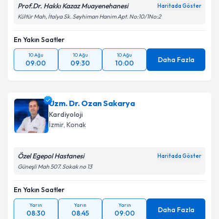
Prof.Dr. Hakkı Kazaz Muayenehanesi
Haritada Göster
Kültür Mah, İtalya Sk. Seyhiman Hanim Apt. No:10/1No:2
En Yakın Saatler
10 Ağu
10 Ağu
10 Ağu
Daha Fazla
09:00
09:30
10:00
Uzm. Dr. Ozan Sakarya
Kardiyoloji
İzmir
, Konak
Özel Egepol Hastanesi
Haritada Göster
Güneşli Mah 507. Sokak no 13
En Yakın Saatler
Yarın
Yarın
Yarın
Daha Fazla
08:30
08:45
09:00