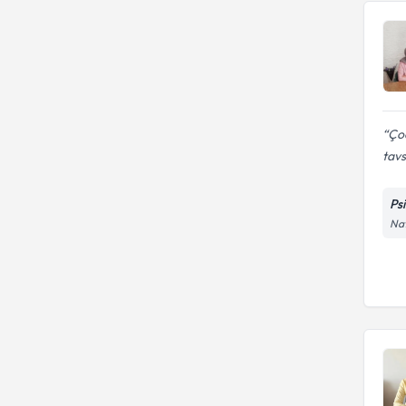
Çoc
tav
Ps
Na