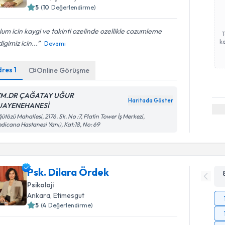
5
(
10
Değerlendirme)
um icin kaygi ve takinti ozelinde ozellikle cozumleme
ka
digimiz icin...
Devamı
dres
1
Online Görüşme
M.DR ÇAĞATAY UĞUR
Haritada Göster
UAYENEHANESİ
ütözü Mahallesi, 2176. Sk. No :7, Platin Tower İş Merkezi,
dicana Hastanesi Yanı), Kat:18, No: 69
Psk. Dilara Ördek
Psikoloji
Ankara
, Etimesgut
5
(
4
Değerlendirme)