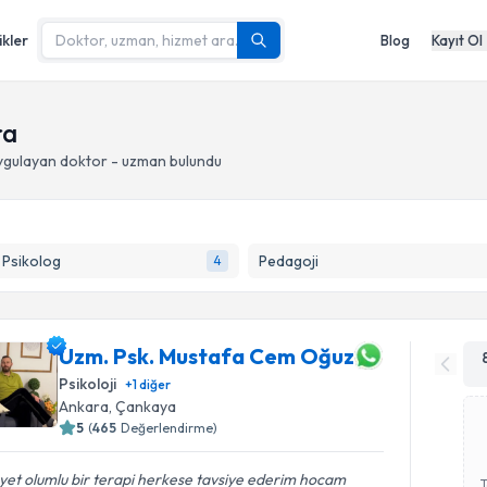
ikler
Blog
Kayıt Ol
ra
gulayan doktor - uzman bulundu
k Psikolog
Pedagoji
4
Uzm. Psk. Mustafa Cem Oğuz
Psikoloji
+
1
diğer
Ankara
, Çankaya
5
(
465
Değerlendirme)
et olumlu bir terapi herkese tavsiye ederim hocam