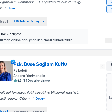
 güzeldi mükemmeldi. . . Gerçekten de huzurlu sevgi
ı...
Devamı
Online Görüşme
dres
1
line Görüşme
 uzman online danışmanlık hizmeti sunmaktadır.
Psk. Buse Sağlam Kutlu
Psikoloji
Ankara
, Yenimahalle
4.9
(
81
Değerlendirme)
gili doktorumuza ilgisi, sevgisi ve bilgilendirmesi için
ka
kkür ederiz. Oğlum...
Devamı
dres
1
Online Görüşme