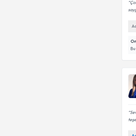
Çok
sayg
A
On
Bu
Sev
teşe
A