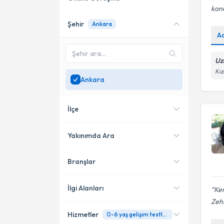
kon
Şehir
Ankara
Online danışmanlık sunan
A
uzmanları göster
Sadece
Ankara
bölgesinde
Uz
uzman ara
Kız
Ankara
İlçe
Yakınımda Ara
Branşlar
Konumuma yakın uzmanları
Çankaya
göster
Etimesgut
İlgi Alanları
Ken
Zeh
Yenimahalle
Hizmetler
0-6 yaş gelişim testleri
Psikoloji