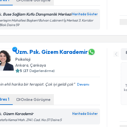
k. Buse Sağlam Kutlu Danışmanlık Merkezi
Haritada Göster
yerleşim Mahallesi Başkent Bulvarı Labirent İş Merkezi 3. Koridor
Blok Daire 59
Uzm. Psk. Gizem Karademir
Psikoloji
Ankara
, Çankaya
5
(
27
Değerlendirme)
nin ehli harika bir terapist. Çok iyi geldi çok
Devamı
ka
dres
1
Online Görüşme
k. Gizem Karademir
Haritada Göster
tafa Kemal Mah. 2141. Cad. No:37 Daire:5