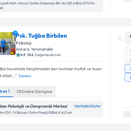
caatlı Mah. Kanuni Sultan Suleyman Blv. No 128 A Blok D11 İnfo
ek
Psk. Tuğba Birbilen
Psikoloji
Ankara
, Yenimahalle
4.9
(
166
Değerlendirme)
ba hocamızla tanıştımızdan beri evimize mutluk ve huzur
i Allah...
Devamı
dres
1
Online Görüşme
rben Psikolojik ve Danışmanlık Merkezi
Haritada Göster
im 100. Yıl Bulvarı Ostim Prestij B Blok K:6 D:44