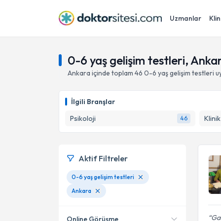
Uzmanlar
Klin
0-6 yaş gelişim testleri, Anka
Ankara
içinde toplam
46
0-6 yaş gelişim testleri
uy
İlgili Branşlar
Psikoloji
Klini
46
Aktif Filtreler
0-6 yaş gelişim testleri
Ankara
Gay
Online Görüşme