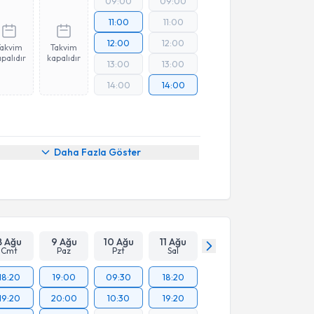
09:00
09:00
11:00
11:00
12:00
12:00
Takvim
Takvim
palıdır
kapalıdır
13:00
13:00
14:00
14:00
Daha Fazla Göster
8 Ağu
9 Ağu
10 Ağu
11 Ağu
Cmt
Paz
Pzt
Sal
18:20
19:00
09:30
18:20
19:20
20:00
10:30
19:20