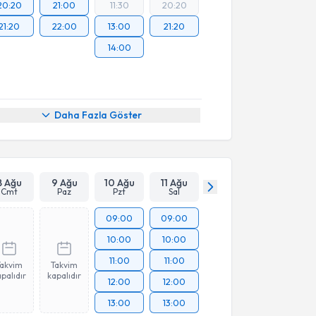
20:20
21:00
11:30
20:20
21:20
22:00
13:00
21:20
14:00
Daha Fazla Göster
8 Ağu
9 Ağu
10 Ağu
11 Ağu
Cmt
Paz
Pzt
Sal
09:00
09:00
10:00
10:00
11:00
11:00
Takvim
Takvim
palıdır
kapalıdır
12:00
12:00
13:00
13:00