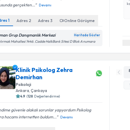
ka
usunda gerçekten...
Devamı
dres
1
Adres
2
Adres
3
Online Görüşme
man Grup Danışmanlık Merkezi
Haritada Göster
ılırmak Mahallesi 1446. Cadde HalkBank Sitesi D Blok A numara
Klinik Psikolog Zehra
Demirhan
Psikoloji
Ankara
, Çankaya
4.9
(
128
Değerlendirme)
dime güvenle alakalı sorunlar yaşıyordum Psikolog
ra hocamı internetten buldum...
Devamı