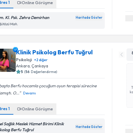
dres
1
Online Görüşme
m. Kl. Psk. Zehra Demirhan
Haritada Göster
ğütözü Mah.
Klinik Psikolog Berfu Tuğrul
Psikoloji
+
2
diğer
Ankara
, Çankaya
5
(
56
Değerlendirme)
 başta Berfu hocamla çocuğum oyun terapisi sürecine
ka
amıştı. O...
Devamı
dres
1
Online Görüşme
el Sağlık Meslek Hizmet Birimi Klinik
Haritada Göster
ikolog Berfu Tuğrul