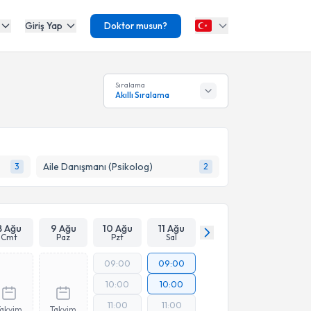
Giriş Yap
Doktor musun?
Sıralama
Akıllı Sıralama
Aile Danışmanı (Psikolog)
3
2
8 Ağu
9 Ağu
10 Ağu
11 Ağu
Cmt
Paz
Pzt
Sal
09:00
09:00
10:00
10:00
11:00
11:00
Takvim
Takvim