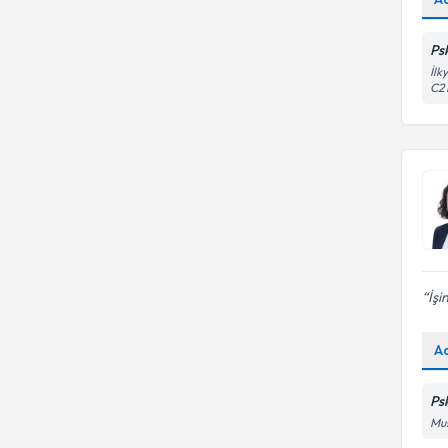
Ps
İlk
C2 
İşi
A
Ps
Mus