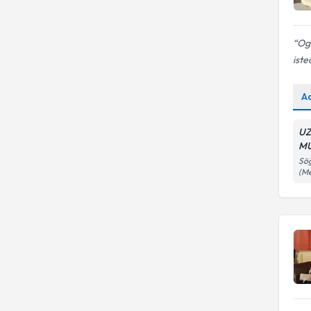
Ogl
iste
A
UZ
M
Söğ
(Me