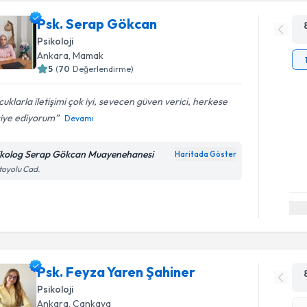
Psk. Serap Gökcan
Psikoloji
Ankara
, Mamak
5
(
70
Değerlendirme)
uklarla iletişimi çok iyi, sevecen güven verici, herkese
siye ediyorum
Devamı
ikolog Serap Gökcan Muayenehanesi
Haritada Göster
toyolu Cad.
Psk. Feyza Yaren Şahiner
Psikoloji
Ankara
, Çankaya