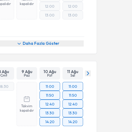
palıdır
kapalıdır
12:00
12:00
13:00
13:00
Daha Fazla Göster
8 Ağu
9 Ağu
10 Ağu
11 Ağu
Cmt
Paz
Pzt
Sal
18:30
11:00
11:00
11:50
11:50
12:40
12:40
Takvim
kapalıdır
13:30
13:30
14:20
14:20