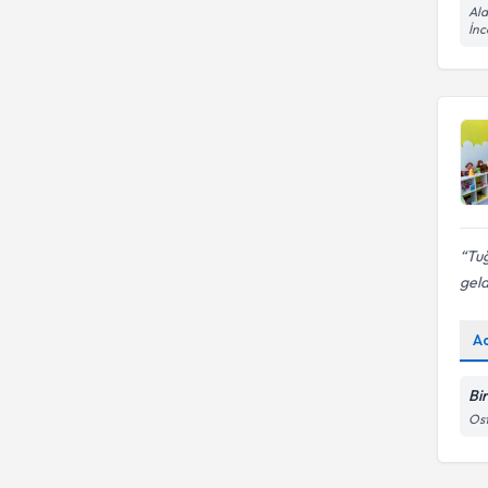
Bursa Teknik Üniversitesi
Ala
Rumeli Üniversitesi
Oyun terapisi
İnc
Ergo
CUMHURIYET ÜNIVERSITESI
TED ÜNİVERSİTESİ
Eureko Sigorta
Demiroğlu Bilim Üniversitesi
UFUK ÜNIVERSITESI
Doğu Akdeniz Üniversitesi
URAL PEDAGOJI UNIVERSITESI
YAKIN DOĞU ÜNİVERSİTESİ
Tuğ
geld
A
Bi
Ost