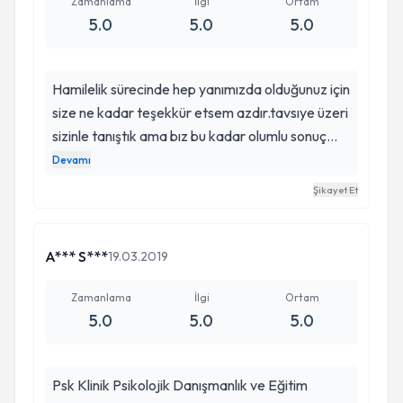
Zamanlama
İlgi
Ortam
5.0
5.0
5.0
Hamilelik sürecinde hep yanımızda olduğunuz için
size ne kadar teşekkür etsem azdır.tavsıye üzeri
sizinle tanıştık ama bız bu kadar olumlu sonuç
alacağımızı tahmın bıle edememiştik.hamılelıgım
Devamı
korku sıkıntılı zorluk içinde gececıgını düşünürken
Şikayet Et
sayenızde çook keyıflı ve rahat bir sekılde gectı
ikincisinde görüşmek üzere ❤️🤗
A*** S***
19.03.2019
Zamanlama
İlgi
Ortam
5.0
5.0
5.0
Psk Klinik Psikolojik Danışmanlık ve Eğitim