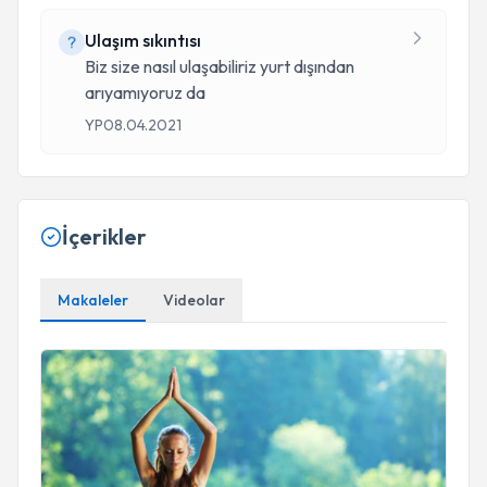
Ulaşım sıkıntısı
Biz size nasıl ulaşabiliriz yurt dışından
arıyamıyoruz da
YP
08.04.2021
İçerikler
Makaleler
Videolar
NEFES TERAPİSİNİN GENEL SAĞLIK ÜZERİNDEKİ ETKİLE