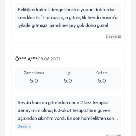
gibi bir şey. Sevda hocayı herkese şiddetle
Evliliğimi kaliteli dengeli harika yapan doktordur
tavsiye ediyorum. Çözümü olmadığını
kendileri.Cift terapisi için gitmiştik Sevda hanim'a
düşündüğünüz bir derdiniz varsa önce Sevda
iyikide gitmişiz .Şimdi herşey çok daha güzel.
hocayla bir konuşun derim; kısa sürede
kendinizdeki degisimi hissediceksiniz.
Şikayet Et
Ö*** A***
08.06.2021
Zamanlama
İlgi
Ortam
5.0
5.0
5.0
Sevda hanıma gitmeden önce 2 kez terapist
deneyimim olmuştu.Fakat terapistlere güven
açısından sıkıntım vardı. En son hamilelikten sonra
lohusalıkta depresyon yaşayınca Sevda hanıma
Devamı
tavsiye üzerine gittim. Keşke hamilelikten