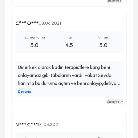
Şikayet Et
öncesinden keşfetseydim kendisini. Sevecen ve
özverili kişiliğiyle, beni anlayıp, en doğru şekilde
tedavi etmesi sonucu birçok sıkıntımı atlattım. İyi
C*** O***
08.06.2021
ki böyle işini severek yapan terapistler var.
Teşekkürler psk klinik .
Zamanlama
İlgi
Ortam
5.0
4.5
5.0
Bir erkek olarak kadın terapistlere karşı beni
anlayamaz gibi tabularım vardı. Fakat Sevda
hanımla bu durumu aştım ve beni anlayıp,dinliyor
olması , yargılamadan naif tavırlarıyla yaşadığım
Devamı
rahatsızlığı birlikte aşabildik. Pandemiyle birlikte
Şikayet Et
artan panik atak krizlerimi, nefes almama, uyku
problemlerimi birlikte aştık. Ne kadar teşekkür
etsem kendisine azdır. Herkese tavsiye
N*** Ç***
01.03.2021
ediyorum .