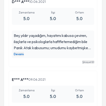
D*** A***
10.06.2021
Zamanlama
İlgi
Ortam
5.0
5.0
5.0
Beş yıldır yaşadığım, hayatımı kabusa çeviren,
ilaçlarla ve psikologlarla hafifletemediğim bile
Panik Atak kabusumu; umudumu kaybetmişken,
Sevda Hanım sayesinde nerdeyse tamamen
Devamı
atlattım. Sevda Hanimla ilk tanistigim anda
Şikayet Et
hissettirdigi samimiyetle,güven duygusuyla
kendisiyle calismaktan memnun kalacagimi
hissettim ve oyle de oldu. İlaçlarımı bırakabilmem
E*** A***
09.06.2021
benim için bir mucize demekti ki şu an ilaçsız baş
edebilmeyi,gerek nefes terapileriyle gerek
Zamanlama
İlgi
Ortam
5.0
5.0
5.0
telkinleriyle kontrol altına alabilmeyi öğrendim.
Kendisi benim hayatımı değiştirdi. Sonuç mucize