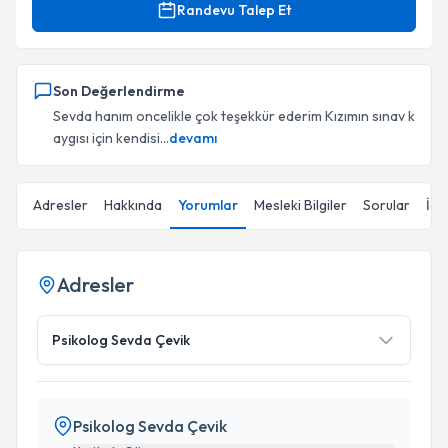
Randevu Talep Et
Son Değerlendirme
Sevda hanım oncelikle çok teşekkür ederim Kızımın sınav k
aygısı için kendisi...
devamı
Adresler
Hakkında
Yorumlar
Mesleki Bilgiler
Sorular
İçe
Adresler
Psikolog Sevda Çevik
Psikolog Sevda Çevik