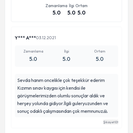
Zamanlama
İlgi
Ortam
5.0
5.0
5.0
Y*** A***
03.12.2021
Zamanlama
İlgi
Ortam
5.0
5.0
5.0
Sevda hanım oncelikle çok teşekkür ederim
Kızımın sınav kaygısı için kendisi ile
görüşmelerimizden olumlu sonuçlar aldık ve
herşey yolunda gidiyor.İlgili guleryuzunden ve
sonuç odaklı çalışmasından çok memnunuz🙏
Şikayet Et