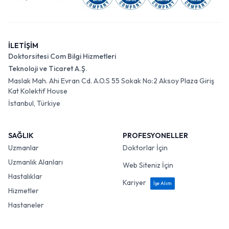
İLETİŞİM
Doktorsitesi Com Bilgi Hizmetleri
Teknoloji ve Ticaret A.Ş.
Maslak Mah. Ahi Evran Cd. A.O.S 55 Sokak No:2 Aksoy Plaza Giriş
Kat Kolektif House
İstanbul, Türkiye
SAĞLIK
PROFESYONELLER
Uzmanlar
Doktorlar İçin
Uzmanlık Alanları
Web Siteniz İçin
Hastalıklar
Kariyer
İşe Alım
Hizmetler
Hastaneler