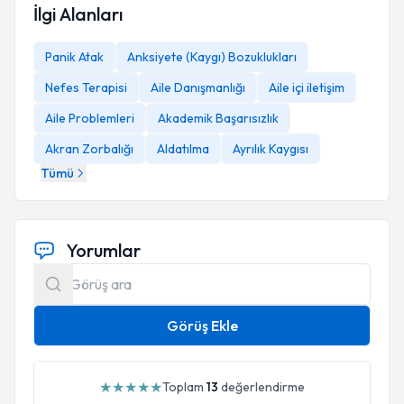
İlgi Alanları
Panik Atak
Anksiyete (Kaygı) Bozuklukları
Nefes Terapisi
Aile Danışmanlığı
Aile içi iletişim
Aile Problemleri
Akademik Başarısızlık
Akran Zorbalığı
Aldatılma
Ayrılık Kaygısı
Tümü
Yorumlar
Görüş Ekle
★
★
★
★
★
Toplam
13
değerlendirme