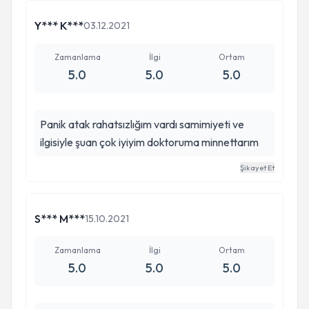
Y*** K***
03.12.2021
Zamanlama
İlgi
Ortam
5.0
5.0
5.0
Panik atak rahatsızlığım vardı samimiyeti ve
ilgisiyle şuan çok iyiyim doktoruma minnettarım
Şikayet Et
S*** M***
15.10.2021
Zamanlama
İlgi
Ortam
5.0
5.0
5.0