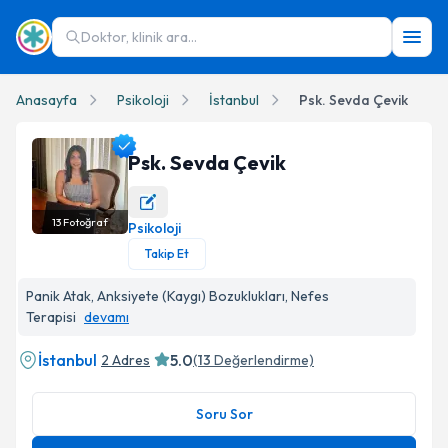
Doktor, klinik ara...
Anasayfa
Psikoloji
İstanbul
Psk. Sevda Çevik
Psk. Sevda Çevik
13
Fotoğraf
Psikoloji
Psk. Sevda Çevik Profil Fotoğrafı
Takip Et
Panik Atak, Anksiyete (Kaygı) Bozuklukları, Nefes
Terapisi
devamı
İstanbul
5.0
2 Adres
(
13
Değerlendirme)
Soru Sor