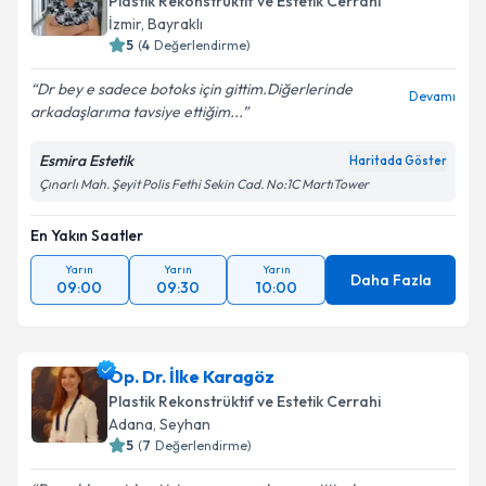
Plastik Rekonstrüktif ve Estetik Cerrahi
İzmir
,
Bayraklı
5
(
4
Değerlendirme)
Dr bey e sadece botoks için gittim.Diğerlerinde
Devamı
arkadaşlarıma tavsiye ettiğim...
Esmira Estetik
Haritada Göster
Çınarlı Mah. Şeyit Polis Fethi Sekin Cad. No:1C MartıTower
En Yakın Saatler
Yarın
Yarın
Yarın
Daha Fazla
09:00
09:30
10:00
Op. Dr. İlke Karagöz
Plastik Rekonstrüktif ve Estetik Cerrahi
Adana
,
Seyhan
5
(
7
Değerlendirme)