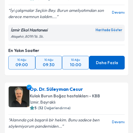
İyi çalışmalar Seçkin Bey. Burun ameliyatımdan son
Devamı
derece memnun kaldım....
İzmir Ekol Hastanesi
Haritada Göster
Ataşehir, 8019/16. Sk.
En Yakın Saatler
10 Ağu
10 Ağu
10 Ağu
Daha Fazla
09:00
09:30
10:00
Op. Dr. Süleyman Cesur
Kulak Burun Boğaz hastalıkları - KBB
İzmir
,
Bayraklı
5
(
32
Değerlendirme)
Alanında çok başarılı bir hekim. Bunu sadece ben
Devamı
söylemiyorum pandemiden...