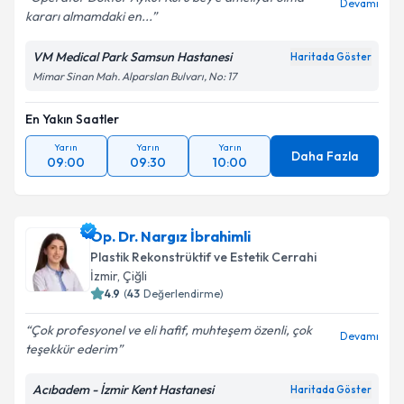
Devamı
kararı almamdaki en...
VM Medical Park Samsun Hastanesi
Haritada Göster
Mimar Sinan Mah. Alparslan Bulvarı, No: 17
En Yakın Saatler
Yarın
Yarın
Yarın
Daha Fazla
09:00
09:30
10:00
Op. Dr. Nargız İbrahimli
Plastik Rekonstrüktif ve Estetik Cerrahi
İzmir
,
Çiğli
4.9
(
43
Değerlendirme)
Çok profesyonel ve eli hafif, muhteşem özenli, çok
Devamı
teşekkür ederim
Acıbadem - İzmir Kent Hastanesi
Haritada Göster