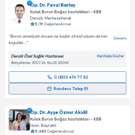
Op. Dr. Fevzi Barlay
Kulak Burun Boğaz hastalıkları - KBB
Denizli
,
Merkezefendi
5
(
19
Değerlendirme)
Burun ameliyatı öncesi ne kadar stresli olsam da her
Devamı
koşulda...
Denizli Özel Sağlık Hastanesi
Haritada Göster
Bahçelievler, 3007. Sk. No:23, 20040
0 (850) 474 77 82
Randevu Takvimi Talebi
Randevu Talep Et
Op. Dr. Fevzi Barlay
için randevu takvimi talebi
oluşturun. Size bu uzmandan randevu almanız için bir
Op. Dr. Ayşe Öznur Akidil
takvim hazırlandığında e-posta ile bilgilendireceğiz.
Kulak Burun Boğaz hastalıkları - KBB
E-posta Adresiniz
İzmir
,
Bayraklı
5
(
485
Değerlendirme)