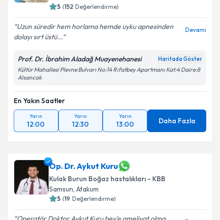
5
(
152
Değerlendirme)
Uzun süredir hem horlama hemde uyku apnesinden
Devamı
dolayı sırt üstü...
Prof. Dr. İbrahim Aladağ Muayenehanesi
Haritada Göster
Kültür Mahallesi Plevne Bulvarı No:14 Rıfatbey Apartmanı Kat:4 Daire:8
Alsancak
En Yakın Saatler
Yarın
Yarın
Yarın
Daha Fazla
12:00
12:30
13:00
Op. Dr. Aykut Kuru
Kulak Burun Boğaz hastalıkları - KBB
Samsun
,
Atakum
5
(
19
Değerlendirme)
Operatör Doktor Aykut Kuru bey'e ameliyat olma