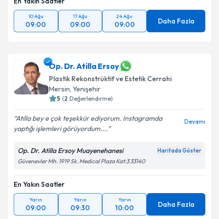
En Yakın Saatler
10 Ağu
17 Ağu
24 Ağu
Daha Fazla
09:00
09:00
09:00
Op. Dr. Atilla Ersoy
Plastik Rekonstrüktif ve Estetik Cerrahi
Mersin
,
Yenişehir
5
(
2
Değerlendirme)
Atilla bey e çok teşekkür ediyorum. Instagramda
Devamı
yaptığı işlemleri görüyordum....
Op. Dr. Atilla Ersoy Muayenehanesi
Haritada Göster
Güvenevler Mh. 1919 Sk. Medical Plaza Kat:3 33140
En Yakın Saatler
Yarın
Yarın
Yarın
Daha Fazla
09:00
09:30
10:00