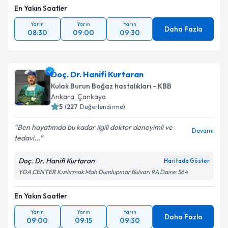
En Yakın Saatler
Yarın
Yarın
Yarın
Daha Fazla
08:30
09:00
09:30
Doç. Dr. Hanifi Kurtaran
Kulak Burun Boğaz hastalıkları - KBB
Ankara
,
Çankaya
5
(
227
Değerlendirme)
Ben hayatımda bu kadar ilgili doktor deneyimli ve
Devamı
tedavi...
Doç. Dr. Hanifi Kurtaran
Haritada Göster
YDA CENTER Kızılırmak Mah Dumlupınar Bulvarı 9A Daire: 564
En Yakın Saatler
Yarın
Yarın
Yarın
Daha Fazla
09:00
09:15
09:30