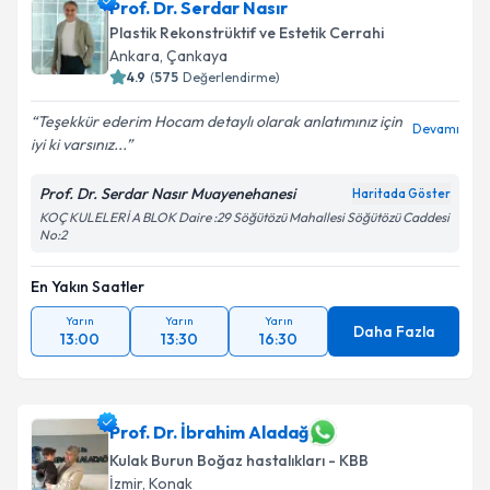
Prof. Dr. Serdar Nasır
Plastik Rekonstrüktif ve Estetik Cerrahi
Ankara
,
Çankaya
4.9
(
575
Değerlendirme)
Teşekkür ederim Hocam detaylı olarak anlatımınız için
Devamı
iyi ki varsınız...
Prof. Dr. Serdar Nasır Muayenehanesi
Haritada Göster
KOÇ KULELERİ A BLOK Daire :29 Söğütözü Mahallesi Söğütözü Caddesi
No:2
En Yakın Saatler
Yarın
Yarın
Yarın
Daha Fazla
13:00
13:30
16:30
Prof. Dr. İbrahim Aladağ
Kulak Burun Boğaz hastalıkları - KBB
İzmir
,
Konak