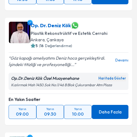
Op. Dr. Deniz Kök
Plastik Rekonstrüktif ve Estetik Cerrahi
Ankara
,
Çankaya
5
(
16
Değerlendirme)
Göz kapağı ameliyatımı Deniz hoca gerçekleştirdi.
Devamı
İşindeki titizliği ve profesyonelliği...
Op.Dr.Deniz Kök Özel Muayenehane
Haritada Göster
Kızılırmak Mah 1450.Sok No:1/46 B Blok Çukurambar Atm Plaza
En Yakın Saatler
Yarın
Yarın
Yarın
Daha Fazla
09:00
09:30
10:00