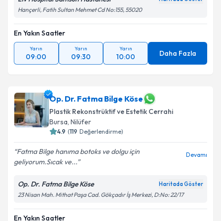
Hançerli, Fatih Sultan Mehmet Cd No:155, 55020
En Yakın Saatler
Yarın
Yarın
Yarın
Daha Fazla
09:00
09:30
10:00
Op. Dr. Fatma Bilge Köse
Plastik Rekonstrüktif ve Estetik Cerrahi
Bursa
,
Nilüfer
4.9
(
119
Değerlendirme)
Fatma Bilge hanıma botoks ve dolgu için
Devamı
geliyorum.Sıcak ve...
Op. Dr. Fatma Bilge Köse
Haritada Göster
23 Nisan Mah. Mithat Paşa Cad. Gökçadır İş Merkezi, D:No: 22/17
En Yakın Saatler