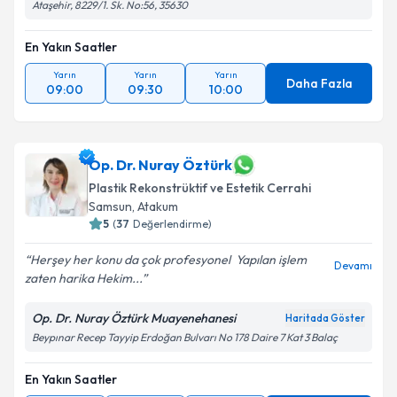
Ataşehir, 8229/1. Sk. No:56, 35630
En Yakın Saatler
Yarın
Yarın
Yarın
Daha Fazla
09:00
09:30
10:00
Op. Dr. Nuray Öztürk
Plastik Rekonstrüktif ve Estetik Cerrahi
Samsun
,
Atakum
5
(
37
Değerlendirme)
Herşey her konu da çok profesyonel ️ Yapılan işlem
Devamı
zaten harika Hekim...
Op. Dr. Nuray Öztürk Muayenehanesi
Haritada Göster
Beypınar Recep Tayyip Erdoğan Bulvarı No 178 Daire 7 Kat 3 Balaç
En Yakın Saatler