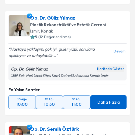
Op. Dr. Güliz Yılmaz
Plastik Rekonstrüktif ve Estetik Cerrahi
İzmir
,
Konak
5
(
12
Değerlendirme)
Hastaya yaklaşımı çok iyi. güler yüzlü sorulara
Devamı
açıklayıcı ve anlaşılabilir...
Op. Dr. Güliz Yılmaz
Haritada Göster
1359 Sok. No:1 Umut Sitesi Kat:4 Daire:13 Alsancak Konak İzmir
En Yakın Saatler
10 Ağu
10 Ağu
10 Ağu
Daha Fazla
10:00
10:30
11:00
Op. Dr. Semih Öztürk