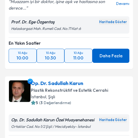
Muazzam iyi bir doktor, işine aşık ve hastasına son
Devamı
derece...
Prof. Dr. Ege Özgentaş
Haritada Göster
Halaskargazi Mah. Rumeli Cad. No:71 Kat :6
En Yakın Saatler
10 Ağu
10 Ağu
10 Ağu
Daha Fazla
10:00
10:30
11:00
Op. Dr. Sadullah Karun
Plastik Rekonstrüktif ve Estetik Cerrahi
İstanbul
,
Şişli
5
(
3
Değerlendirme)
Op. Dr. Sadullah Karun Özel Muayenehanesi
Haritada Göster
Ortaklar Cad. No:1/2 Şişli / Mecidiyeköy- İstanbul