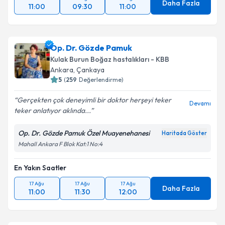
Daha Fazla
11:00
09:30
11:00
Op. Dr. Gözde Pamuk
Kulak Burun Boğaz hastalıkları - KBB
Ankara
,
Çankaya
5
(
259
Değerlendirme)
Gerçekten çok deneyimli bir doktor herşeyi teker
Devamı
teker anlatıyor aklında...
Op. Dr. Gözde Pamuk Özel Muayenehanesi
Haritada Göster
Mahall Ankara F Blok Kat:1 No:4
En Yakın Saatler
17 Ağu
17 Ağu
17 Ağu
Daha Fazla
11:00
11:30
12:00