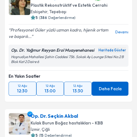
Plastik Rekonstrüktif ve Estetik Cerrahi
Eskişehir
,
Tepebaşı
5
(
386
Değerlendirme)
Profesyonel Güler yüzlü uzman kadro, hijenik ortam
Devamı
ve başarılı...
Op. Dr. Yağmur Reyyan Erol Muayenehanesi
Haritada Göster
Hoşnudiye Mahallesi Şahin Caddesi 736. Sokak Ay Lounge Sitesi No:2 B
Blok Kat 2 Daire 6
En Yakın Saatler
12 Ağu
12 Ağu
12 Ağu
Daha Fazla
12:30
13:00
13:30
Op. Dr. Seçkin Akbal
Kulak Burun Boğaz hastalıkları - KBB
İzmir
,
Çiğli
5
(
15
Değerlendirme)