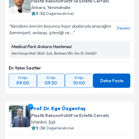
Plastik Rekonstrüktif ve Estetik Cerrahi
Ankara
,
Yenimahalle
5
(
52
Değerlendirme)
Kendisini ömrüm boyunca hayır dualarıyla anacağım.
Devamı
Samimiyeti, anlayışı, içtenliği ve...
Medical Park Ankara Hastanesi
Kent Koop Mah 1868. Sok, Batıkent Blv. No:15, 06680
En Yakın Saatler
10 Ağu
10 Ağu
10 Ağu
Daha Fazla
09:00
09:30
10:00
Prof. Dr. Ege Özgentaş
Plastik Rekonstrüktif ve Estetik Cerrahi
İstanbul
,
Şişli
5
(
36
Değerlendirme)