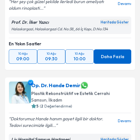
Her şey çok güzel şekilde ilerledi burun ameliyatı
Devamı
oldum rinoplasti...
Prof. Dr. İlker Yazıcı
Haritada Göster
Halaskargazi, Halaskargazi Cd. No:38_66 İç Kapı, D:No:134
En Yakın Saatler
10 Ağu
10 Ağu
10 Ağu
Daha Fazla
09:00
09:30
10:00
Op. Dr. Hande Demir
Plastik Rekonstrüktif ve Estetik Cerrahi
Samsun
,
İlkadım
5
(
2
Değerlendirme)
Doktorumuz Hande hanım gayet ilgili bir doktor.
Devamı
Tedavi surecimizle ilgili...
Liv Hospital Samsun Hastanesi
Haritada Göster