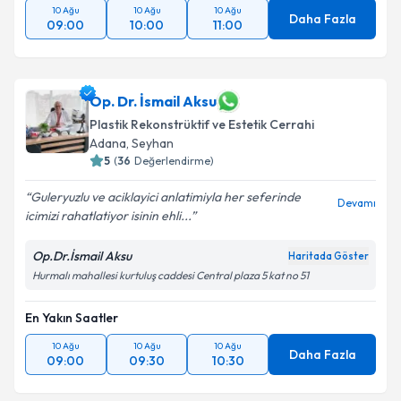
10 Ağu
10 Ağu
10 Ağu
Daha Fazla
09:00
10:00
11:00
Op. Dr. İsmail Aksu
Plastik Rekonstrüktif ve Estetik Cerrahi
Adana
,
Seyhan
5
(
36
Değerlendirme)
Guleryuzlu ve aciklayici anlatimiyla her seferinde
Devamı
icimizi rahatlatiyor isinin ehli...
Op.Dr.İsmail Aksu
Haritada Göster
Hurmalı mahallesi kurtuluş caddesi Central plaza 5 kat no 51
En Yakın Saatler
10 Ağu
10 Ağu
10 Ağu
Daha Fazla
09:00
09:30
10:30