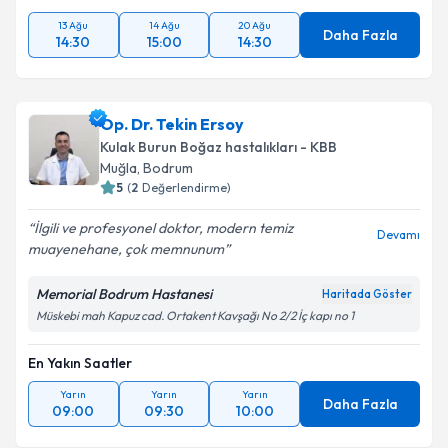
13 Ağu
14 Ağu
20 Ağu
Daha Fazla
14:30
15:00
14:30
Op. Dr. Tekin Ersoy
Kulak Burun Boğaz hastalıkları - KBB
Muğla
,
Bodrum
5
(
2
Değerlendirme)
İlgili ve profesyonel doktor, modern temiz
Devamı
muayenehane, çok memnunum
Memorial Bodrum Hastanesi
Haritada Göster
Müskebi mah Kapuz cad. Ortakent Kavşağı No 2/2 İç kapı no 1
En Yakın Saatler
Yarın
Yarın
Yarın
Daha Fazla
09:00
09:30
10:00