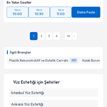
En Yakın Saatler
Yarın
Yarın
Yarın
Daha Fazla
10:00
10:30
11:00
1
2
3
4
...
16
›
İlgili Branşlar
Plastik Rekonstrüktif ve Estetik Cerrahi
Kulak Burun Boğa
359
Yüz Estetiği
için Şehirler
İstanbul
Yüz Estetiği
Ankara
Yüz Estetiği