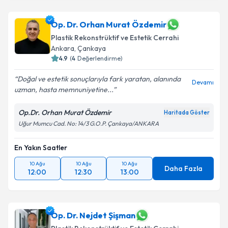
Op. Dr. Orhan Murat Özdemir
Plastik Rekonstrüktif ve Estetik Cerrahi
Ankara
,
Çankaya
4.9
(
4
Değerlendirme)
Doğal ve estetik sonuçlarıyla fark yaratan, alanında
Devamı
uzman, hasta memnuniyetine...
Op.Dr. Orhan Murat Özdemir
Haritada Göster
Uğur Mumcu Cad. No: 14/3 G.O.P. Çankaya/ANKARA
En Yakın Saatler
10 Ağu
10 Ağu
10 Ağu
Daha Fazla
12:00
12:30
13:00
Op. Dr. Nejdet Şişman