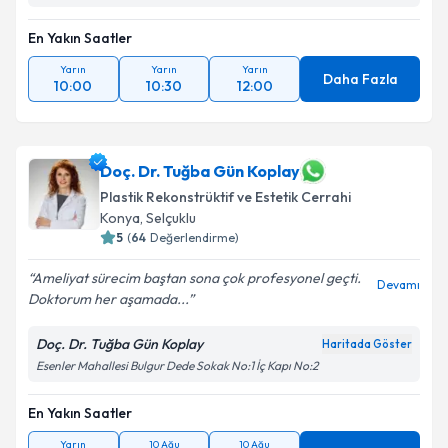
En Yakın Saatler
Yarın
Yarın
Yarın
Daha Fazla
10:00
10:30
12:00
Doç. Dr. Tuğba Gün Koplay
Plastik Rekonstrüktif ve Estetik Cerrahi
Konya
,
Selçuklu
5
(
64
Değerlendirme)
Ameliyat sürecim baştan sona çok profesyonel geçti.
Devamı
Doktorum her aşamada...
Doç. Dr. Tuğba Gün Koplay
Haritada Göster
Esenler Mahallesi Bulgur Dede Sokak No:1 İç Kapı No:2
En Yakın Saatler
Yarın
10 Ağu
10 Ağu