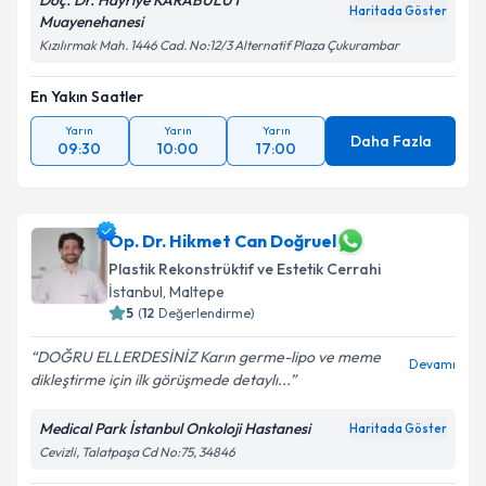
Doç. Dr. Hayriye KARABULUT
Haritada Göster
Muayenehanesi
Kızılırmak Mah. 1446 Cad. No:12/3 Alternatif Plaza Çukurambar
En Yakın Saatler
Yarın
Yarın
Yarın
Daha Fazla
09:30
10:00
17:00
Op. Dr. Hikmet Can Doğruel
Plastik Rekonstrüktif ve Estetik Cerrahi
İstanbul
,
Maltepe
5
(
12
Değerlendirme)
DOĞRU ELLERDESİNİZ Karın germe-lipo ve meme
Devamı
dikleştirme için ilk görüşmede detaylı...
Medical Park İstanbul Onkoloji Hastanesi
Haritada Göster
Cevizli, Talatpaşa Cd No:75, 34846