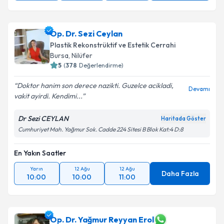
Op. Dr. Sezi Ceylan
Plastik Rekonstrüktif ve Estetik Cerrahi
Bursa
,
Nilüfer
5
(
378
Değerlendirme)
Doktor hanim son derece nazikti. Guzelce acikladi,
Devamı
vakit ayirdi. Kendimi...
Dr Sezi CEYLAN
Haritada Göster
Cumhuriyet Mah. Yağmur Sok. Cadde 224 Sitesi B Blok Kat:4 D:8
En Yakın Saatler
Yarın
12 Ağu
12 Ağu
Daha Fazla
10:00
10:00
11:00
Op. Dr. Yağmur Reyyan Erol