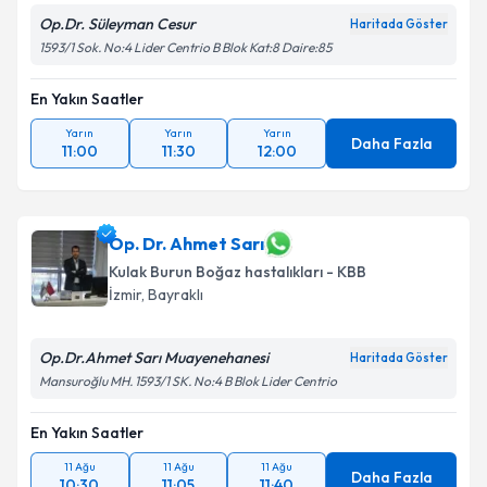
Op.Dr. Süleyman Cesur
Haritada Göster
1593/1 Sok. No:4 Lider Centrio B Blok Kat:8 Daire:85
En Yakın Saatler
Yarın
Yarın
Yarın
Daha Fazla
11:00
11:30
12:00
Op. Dr. Ahmet Sarı
Kulak Burun Boğaz hastalıkları - KBB
İzmir
,
Bayraklı
Op.Dr.Ahmet Sarı Muayenehanesi
Haritada Göster
Mansuroğlu MH. 1593/1 SK. No:4 B Blok Lider Centrio
En Yakın Saatler
11 Ağu
11 Ağu
11 Ağu
Daha Fazla
10:30
11:05
11:40