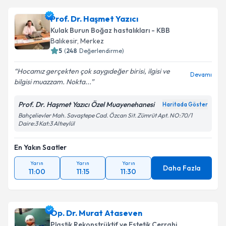
Prof. Dr. Haşmet Yazıcı
Kulak Burun Boğaz hastalıkları - KBB
Balıkesir
,
Merkez
5
(
248
Değerlendirme)
Hocamız gerçekten çok saygıdeğer birisi, ilgisi ve
Devamı
bilgisi muazzam. Nokta...
Prof. Dr. Haşmet Yazıcı Özel Muayenehanesi
Haritada Göster
Bahçelievler Mah. Savaştepe Cad. Özcan Sit. Zümrüt Apt. NO:70/1
Daire:3 Kat:3 Altıeylül
En Yakın Saatler
Yarın
Yarın
Yarın
Daha Fazla
11:00
11:15
11:30
Op. Dr. Murat Ataseven
Plastik Rekonstrüktif ve Estetik Cerrahi