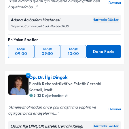
Ben aldırma işlemi için muayene olmaya gittim ben
Devamı
hayatımda bu...
Adana Acıbadem Hastanesi
Haritada Göster
Döşeme, Cumhuriyet Cad. No:66 01130
En Yakın Saatler
10 Ağu
10 Ağu
10 Ağu
Daha Fazla
09:00
09:30
10:00
Op. Dr. İlgi Dinçok
Plastik Rekonstrüktif ve Estetik Cerrahi
Kocaeli
,
İzmit
5
(
12
Değerlendirme)
Ameliyat olmadan önce çok araştırma yaptım ve
Devamı
açıkçası biraz endişelerim...
Op.Dr.İlgi DİNÇOK Estetik Cerrahi Kliniği
Haritada Göster