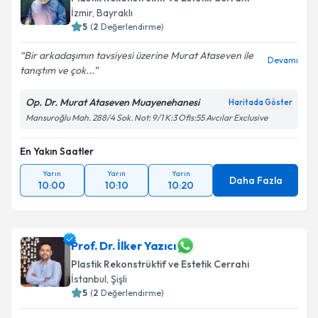
İzmir
,
Bayraklı
5
(
2
Değerlendirme)
Bir arkadaşımın tavsiyesi üzerine Murat Ataseven ile
Devamı
tanıştım ve çok...
Op. Dr. Murat Ataseven Muayenehanesi
Haritada Göster
Mansuroğlu Mah. 288/4 Sok. Not: 9/1 K:3 Ofis:55 Avcılar Exclusive
En Yakın Saatler
Yarın
Yarın
Yarın
Daha Fazla
10:00
10:10
10:20
Prof. Dr. İlker Yazıcı
Plastik Rekonstrüktif ve Estetik Cerrahi
İstanbul
,
Şişli
5
(
2
Değerlendirme)