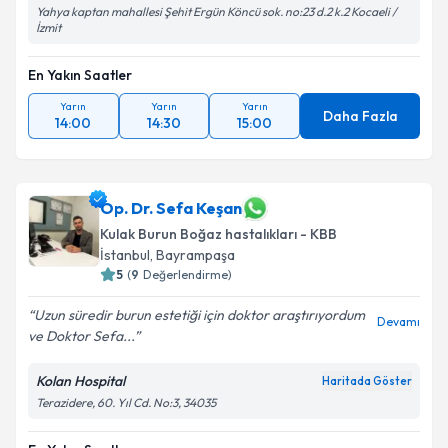
Yahya kaptan mahallesi Şehit Ergün Köncü sok. no:23 d.2 k.2 Kocaeli /
İzmit
En Yakın Saatler
Yarın
Yarın
Yarın
Daha Fazla
14:00
14:30
15:00
Op. Dr. Sefa Keşan
Kulak Burun Boğaz hastalıkları - KBB
İstanbul
,
Bayrampaşa
5
(
9
Değerlendirme)
Uzun süredir burun estetiği için doktor araştırıyordum
Devamı
ve Doktor Sefa...
Kolan Hospital
Haritada Göster
Terazidere, 60. Yıl Cd. No:3, 34035