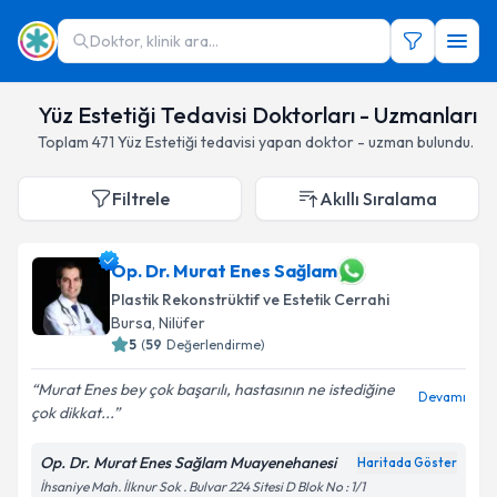
Doktor, klinik ara...
Yüz Estetiği Tedavisi Doktorları - Uzmanları
Toplam
471
Yüz Estetiği
tedavisi yapan doktor - uzman bulundu.
Filtrele
Akıllı Sıralama
Op. Dr. Murat Enes Sağlam
Plastik Rekonstrüktif ve Estetik Cerrahi
Bursa
,
Nilüfer
5
(
59
Değerlendirme)
Murat Enes bey çok başarılı, hastasının ne istediğine
Devamı
çok dikkat...
Op. Dr. Murat Enes Sağlam Muayenehanesi
Haritada Göster
İhsaniye Mah. İlknur Sok . Bulvar 224 Sitesi D Blok No : 1/1