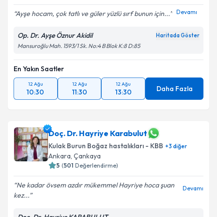
Devamı
Ayşe hocam, çok tatlı ve güler yüzlü sırf bunun için...
Kişisel verilerimin işlenmesine ilişkin
Aydınlatma
Op. Dr. Ayşe Öznur Akidil
Haritada Göster
Metni
'ni okudum ve kişisel verilerimin belirtilen
Mansuroğlu Mah. 1593/1 Sk. No:4 B Blok K:8 D:85
kapsamda işlenmesini kabul ediyorum.
En Yakın Saatler
Takvim Talebini Gönder
12 Ağu
12 Ağu
12 Ağu
Daha Fazla
10:30
11:30
13:30
Doç. Dr. Hayriye Karabulut
Kulak Burun Boğaz hastalıkları - KBB
+
3
diğer
Ankara
,
Çankaya
5
(
501
Değerlendirme)
Ne kadar övsem azdır mükemmel Hayriye hoca şuan
Devamı
kez...