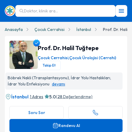
Doktor, klinik ara...
Anasayfa
Çocuk Cerrahisi
İstanbul
Prof. Dr. Halil
Prof. Dr. Halil Tuğtepe
Çocuk Cerrahisi
,
Çocuk Ürolojisi (Cerrahi)
Takip Et
Prof. Dr. Halil Tuğtepe Profil Fotoğrafı
Böbrek Nakli (Transplantasyonu), İdrar Yolu Hastalıkları,
İdrar Yolu Enfeksiyonu
devamı
İstanbul
5.0
1 Adres
(
28
Değerlendirme)
Soru Sor
Randevu Al