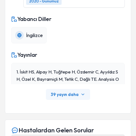
2020 - Günümüz
Yabancı Diller
İngilizce
Yayınlar
1. İskit HS, Alpay H, Tuğtepe H, Özdemir C, Ayyıldız S
H, Özel K, Bayramiçli M, Tetik C, Dağlı TE. Analysis O
F 33 Pediatric Trauma Victims In The 1999 Marmara,
Turkey Earthquake. J Pediatr Surg, 36,
39 yayın daha
Hastalardan Gelen Sorular