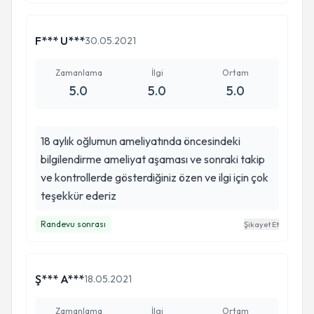
çocuk psikolojisinden anlaması ve yaptığı en
önemli güler yüzü ile uyguladığı fizyoterepi
sayesinde ağır hasta gurubundan çıktı ve artık
F*** U***
30.05.2021
geceleri bezlenmiyor ,mutlu uyuyor .Çamaşırı
ıslanmıyor,kaka kaçırmıyor. Teşekkürler Halil
Zamanlama
İlgi
Ortam
5.0
5.0
5.0
Hocam böyle bir tedaviyi ülkemizde
uyguladığınız için ve Teşekkürler Özge Hanım
ilginiz ve alakanız için...
18 aylık oğlumun ameliyatında öncesindeki
bilgilendirme ameliyat aşaması ve sonraki takip
ve kontrollerde gösterdiğiniz özen ve ilgi için çok
teşekkür ederiz
Randevu sonrası
Şikayet Et
Ş*** A***
18.05.2021
Zamanlama
İlgi
Ortam