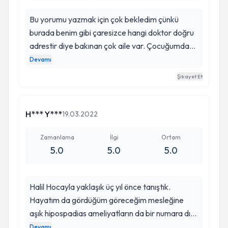
Bu yorumu yazmak için çok bekledim çünkü
burada benim gibi çaresizce hangi doktor doğru
adrestir diye bakınan çok aile var. Çocuğumda
kaka kaçırma ve gece çiş kacırma problemı
Devamı
vardı( yas 7) Bizi hemen pedagoga yönlendirdiler
Şikayet Et
çocugunuz size çok kızgın bu nedenle kakasını
yapıyor diyip 1 yıl boyunca tedavi aldırdılar
banada siz çok gergınsızınız diyip ilaca baslattılar
H*** Y***
19.03.2022
bide ve tabı 1 yılın sonunda hüsran gecmeyen her
gün kacan kakaya devam. Ben yine her gün
Zamanlama
İlgi
Ortam
5.0
5.0
5.0
arastırmalara devam ederken bu sorunun
psikolojik değil fiziksel bir sorun olma ıhtımalını
arastırmaya basladım ki pedagogumuz sakın
Halil Hocayla yaklaşık üç yıl önce tanıştık.
ürolojiye götürme diyede korkuttu bizi.
Hayatım da gördüğüm göreceğim mesleğine
İnstagramda karsıma çıktı Halil Hoca günlerce
aşık hipospadias ameliyatların da bir numara dır.
arastırdım ve randevu alıp kendısıne basvurdum.
Hipospadias denince ilk akla gelendir. Oğlum
Devamı