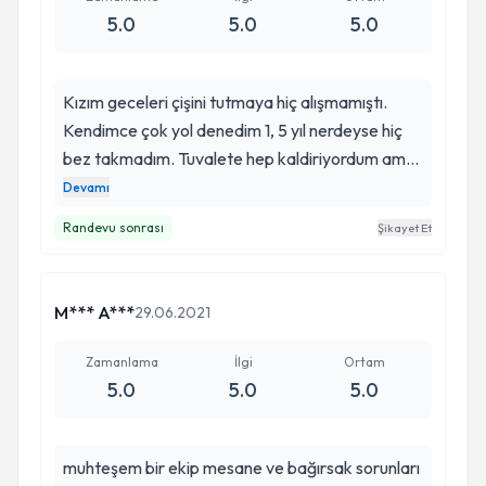
5.0
5.0
5.0
Kızım geceleri çişini tutmaya hiç alışmamıştı.
Kendimce çok yol denedim 1, 5 yıl nerdeyse hiç
bez takmadım. Tuvalete hep kaldiriyordum ama
saati her zaman tutturmak mümkün değil ve
Devamı
uykusu bölünüp ağlaması da cabası. En son
Randevu sonrası
Şikayet Et
ikimizde pes ettik gece bezlemeye başladım. Bu
süreçte kaçırdığı için hiç kızmadık ama ikimizde
çok yıprandık. Genetik olduğunu düşünüp
M*** A***
29.06.2021
beklemeye karar verdik. 5 yaşına gelince artık
doktora götürmeyi düşündüm. Tesadüfen Dr.
Zamanlama
İlgi
Ortam
Halil Tugtepe nin sayfasına rastladım
5.0
5.0
5.0
ınstagramda. Fizyoterapistleri ekip halinde
çalışması beni cezp etti. (Kendimde fizyoterapist
muhteşem bir ekip mesane ve bağırsak sorunları
olduğum için:) Önce Halil bey muaynesini yaptı