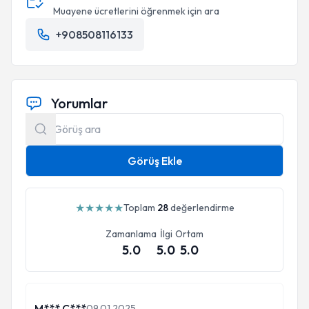
Muayene ücretlerini öğrenmek için ara
+908508116133
Yorumlar
Görüş Ekle
★
★
★
★
★
Toplam
28
değerlendirme
Zamanlama
İlgi
Ortam
5.0
5.0
5.0
M*** Ç***
09.01.2025