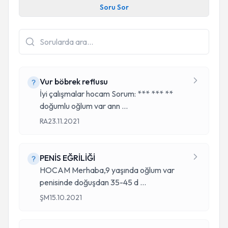
Soru Sor
Vur böbrek reflusu
İyi çalışmalar hocam Sorum: *** *** **
doğumlu oğlum var ann
...
RA
23.11.2021
PENİS EĞRİLİĞİ
HOCAM Merhaba,9 yaşında oğlum var
penisinde doğuşdan 35-45 d
...
ŞM
15.10.2021