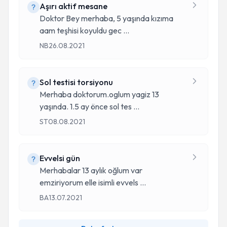
Aşırı aktif mesane
Doktor Bey merhaba, 5 yaşında kızıma
aam teşhisi koyuldu gec
...
NB
26.08.2021
Sol testisi torsiyonu
Merhaba doktorum.oglum yagiz 13
yaşında. 1.5 ay önce sol tes
...
ST
08.08.2021
Evvelsi gün
Merhabalar 13 aylık oğlum var
emziriyorum elle isimli evvels
...
BA
13.07.2021