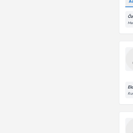
A
Öz
Mer
El
Rız