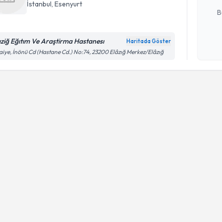
İstanbul
,
Esenyurt
B
aziğ Eğıtım Ve Araştirma Hastanesı
Haritada Göster
Kişisel
aiye, İnönü Cd (Hastane Cd.) No:74, 23200 Elâzığ Merkez/Elâzığ
okudum
işlenm