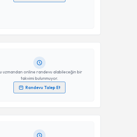
 verilerimin işlenmesine ilişkin
Aydınlatma Metni
'ni
 ve kişisel verilerimin belirtilen kapsamda
esini kabul ediyorum.
akvimi Talebi
Takvim Talebini Gönder
lan Hanbeyoğlu
için randevu takvimi talebi oluşturun.
andan randevu almanız için bir takvim
ında e-posta ile bilgilendireceğiz.
resiniz
u uzmandan online randevu alabileceğin bir
takvimi bulunmuyor.
Randevu Talep Et
akvimi Talebi
 verilerimin işlenmesine ilişkin
Aydınlatma Metni
'ni
 ve kişisel verilerimin belirtilen kapsamda
esini kabul ediyorum.
fa Demirbağ
için randevu takvimi talebi oluşturun.
andan randevu almanız için bir takvim
ında e-posta ile bilgilendireceğiz.
Takvim Talebini Gönder
resiniz