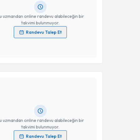
resiniz
u uzmandan online randevu alabileceğin bir
takvimi bulunmuyor.
Randevu Talep Et
 verilerimin işlenmesine ilişkin
Aydınlatma Metni
'ni
 ve kişisel verilerimin belirtilen kapsamda
esini kabul ediyorum.
akvimi Talebi
Takvim Talebini Gönder
rcüment Taşpınar
için randevu takvimi talebi
Size bu uzmandan randevu almanız için bir takvim
ında e-posta ile bilgilendireceğiz.
resiniz
u uzmandan online randevu alabileceğin bir
takvimi bulunmuyor.
Randevu Talep Et