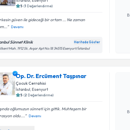
İstanbul
,
Esenyurt
5
(
1
Değerlendirme)
E-posta Ad
B
kesin güven ile gideceği bir ortam ... Ne zaman
m...
Devamı
Kişisel
okudum
tanbul Sünnet Klinik
Haritada Göster
işlenm
ilkent Mah. 1912 Sk. Avşar Apt No:18 34515 Esenyurt/İstanbul
Randevu T
Op. Dr. Ercüment Taşpınar
Op. Dr. E
Çocuk Cerrahisi
oluşturun. 
İstanbul
,
Esenyurt
hazırlandığ
5
(
2
Değerlendirme)
E-posta Ad
ında oğlumuzun sünneti için gittik. Muhteşem bir
B
asyon oldu....
Devamı