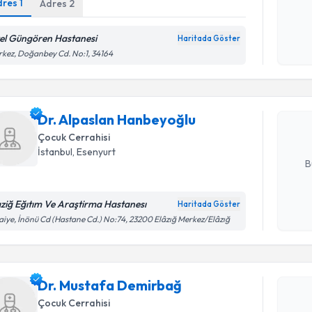
dres
1
Adres
2
Kişisel
okudum
işlenm
el Güngören Hastanesi
Haritada Göster
Randevu T
kez, Doğanbey Cd. No:1, 34164
Dr. Alpas
Size bu uzm
Dr. Alpaslan Hanbeyoğlu
hazırlandığ
Çocuk Cerrahisi
E-posta Ad
İstanbul
,
Esenyurt
B
aziğ Eğıtım Ve Araştirma Hastanesı
Haritada Göster
Randevu T
Kişisel
aiye, İnönü Cd (Hastane Cd.) No:74, 23200 Elâzığ Merkez/Elâzığ
okudum
işlenm
Dr. Musta
Size bu uzm
Dr. Mustafa Demirbağ
hazırlandığ
Çocuk Cerrahisi
E-posta Ad