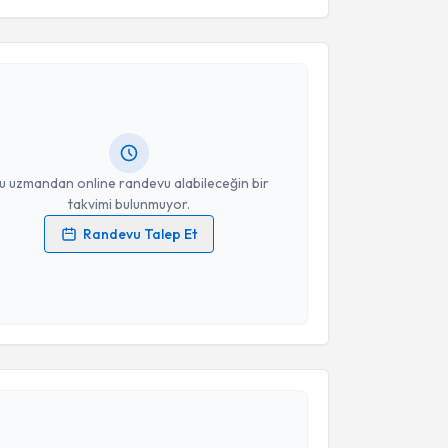
akvimi Talebi
Takvim Talebini Gönder
urat Çakar
için randevu takvimi talebi oluşturun. Size
 randevu almanız için bir takvim hazırlandığında e-
lgilendireceğiz.
resiniz
u uzmandan online randevu alabileceğin bir
takvimi bulunmuyor.
Randevu Talep Et
 verilerimin işlenmesine ilişkin
Aydınlatma Metni
'ni
 ve kişisel verilerimin belirtilen kapsamda
esini kabul ediyorum.
akvimi Talebi
Takvim Talebini Gönder
rış Bağbancı
için randevu takvimi talebi oluşturun.
andan randevu almanız için bir takvim
ında e-posta ile bilgilendireceğiz.