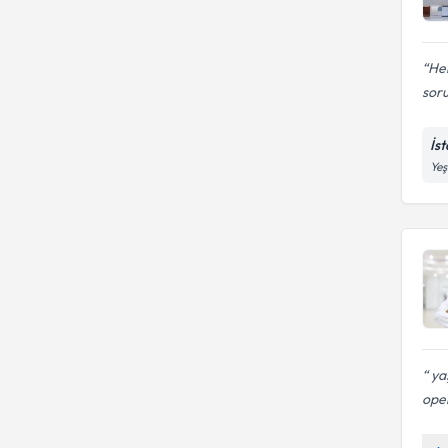
Her
soru
İs
Yeş
yaş
oper