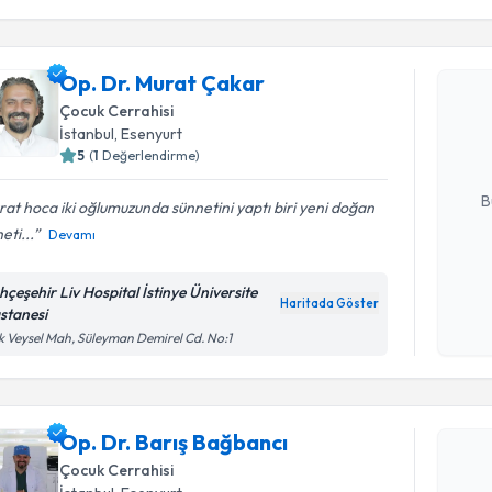
Randevu T
Op. Dr. Murat Çakar
Op. Dr. M
bu uzmandan
Çocuk Cerrahisi
posta ile bi
İstanbul
,
Esenyurt
5
(
1
Değerlendirme)
E-posta Ad
B
at hoca iki oğlumuzunda sünnetini yaptı biri yeni doğan
eti...
Devamı
Kişisel
hçeşehir Liv Hospital İstinye Üniversite
okudum
Haritada Göster
stanesi
işlenm
k Veysel Mah, Süleyman Demirel Cd. No:1
Randevu T
Op. Dr. Ba
Op. Dr. Barış Bağbancı
Size bu uzm
Çocuk Cerrahisi
hazırlandığ