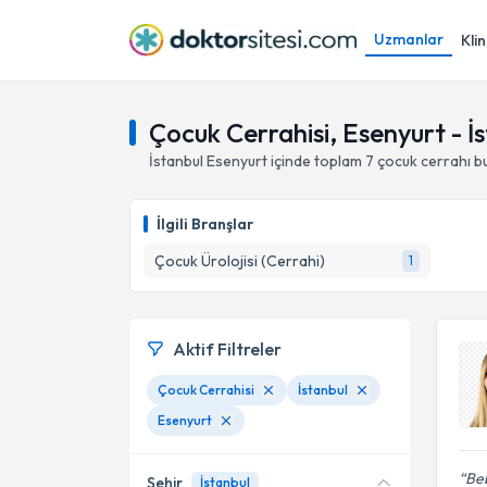
Uzmanlar
Klin
Çocuk Cerrahisi, Esenyurt - İ
İstanbul
Esenyurt
içinde toplam
7
çocuk cerrahı
b
İlgili Branşlar
Çocuk Ürolojisi (Cerrahi)
1
Aktif Filtreler
Çocuk Cerrahisi
İstanbul
Esenyurt
Beb
Şehir
İstanbul