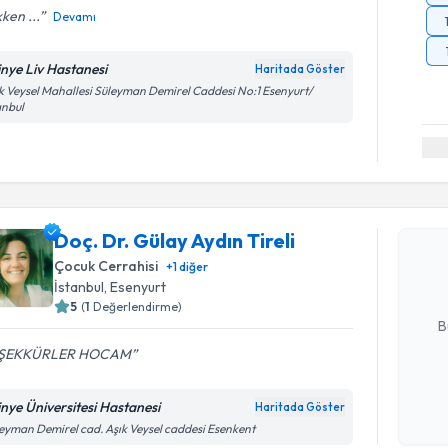
kken ...
Devamı
tinye Liv Hastanesi
Haritada Göster
k Veysel Mahallesi Süleyman Demirel Caddesi No:1 Esenyurt/
anbul
Randevu T
Doç. Dr. G
Doç. Dr. Gülay Aydın Tireli
oluşturun. 
hazırlandığ
Çocuk Cerrahisi
+
1
diğer
İstanbul
,
Esenyurt
E-posta Ad
5
(
1
Değerlendirme)
B
ŞEKKÜRLER HOCAM
Kişisel
tinye Üniversitesi Hastanesi
Haritada Göster
okudum
eyman Demirel cad. Aşık Veysel caddesi Esenkent
işlenm