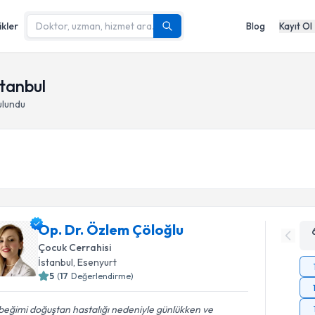
ikler
Blog
Kayıt Ol
stanbul
ulundu
Op. Dr. Özlem Çöloğlu
Çocuk Cerrahisi
İstanbul
,
Esenyurt
5
(
17
Değerlendirme)
eğimi doğuştan hastalığı nedeniyle günlükken ve