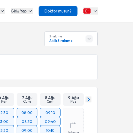
Giriş Yap
Doktor musun?
Sıralama
Akıllı Sıralama
6 Ağu
7 Ağu
8 Ağu
9 Ağu
Per
Cum
Cmt
Paz
12:30
08:00
09:10
13:00
08:30
09:40
13:30
09:00
10:10
Takvim