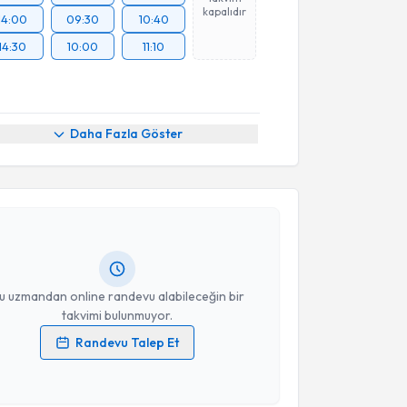
kapalıdır
14:00
09:30
10:40
14:30
10:00
11:10
Daha Fazla Göster
akvimi Talebi
ülay Aydın Tireli
için randevu takvimi talebi
Size bu uzmandan randevu almanız için bir takvim
ında e-posta ile bilgilendireceğiz.
resiniz
u uzmandan online randevu alabileceğin bir
takvimi bulunmuyor.
Randevu Talep Et
 verilerimin işlenmesine ilişkin
Aydınlatma Metni
'ni
 ve kişisel verilerimin belirtilen kapsamda
esini kabul ediyorum.