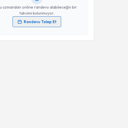
u uzmandan online randevu alabileceğin bir
takvimi bulunmuyor.
Randevu Talep Et
 verilerimin işlenmesine ilişkin
Aydınlatma Metni
'ni
 ve kişisel verilerimin belirtilen kapsamda
esini kabul ediyorum.
Takvim Talebini Gönder