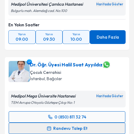
Medipol Üniversitesi Çamlıca Hastanesi
Haritada Göster
Bulgurlu mah. Alemdağ cad. No:100
En Yakın Saatler
Yarın
Yarın
Yarın
Daha Fazla
09:00
09:30
10:00
Dr. Öğr. Üyesi Halil Suat Ayyıldız
Çocuk Cerrahisi
İstanbul
,
Bağcılar
Medipol Mega Üniversite Hastanesi
Haritada Göster
TEM Avrupa Otoyolu Göztepe Çıkışı No: 1
0 (850) 811 32 74
Randevu Takvimi Talebi
Randevu Talep Et