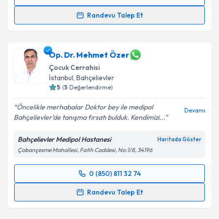
Randevu Takvimi Talebi
Randevu Talep Et
Dr. Öğr. Üyesi Ahu Paketçi
için randevu takvimi
talebi oluşturun. Size bu uzmandan randevu almanız
için bir takvim hazırlandığında e-posta ile
Op. Dr. Mehmet Özer
bilgilendireceğiz.
Çocuk Cerrahisi
İstanbul
,
Bahçelievler
E-posta Adresiniz
5
(
5
Değerlendirme)
Öncelikle merhabalar Doktor bey ile medipol
Devamı
Bahçelievler’de tanışma fırsatı bulduk. Kendimizi...
Kişisel verilerimin işlenmesine ilişkin
Aydınlatma
Bahçelievler Medipol Hastanesi
Haritada Göster
Metni
'ni okudum ve kişisel verilerimin belirtilen
Çobançesme Mahallesi, Fatih Caddesi, No:1/8, 34196
kapsamda işlenmesini kabul ediyorum.
0 (850) 811 32 74
Randevu Takvimi Talebi
Takvim Talebini Gönder
Randevu Talep Et
Op. Dr. Mehmet Özer
için randevu takvimi talebi