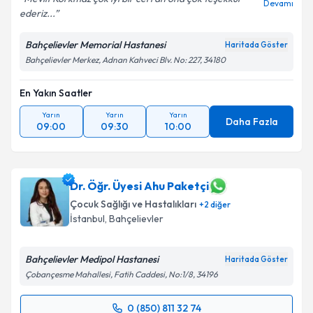
Devamı
ederiz...
Bahçelievler Memorial Hastanesi
Haritada Göster
Bahçelievler Merkez, Adnan Kahveci Blv. No: 227, 34180
En Yakın Saatler
Yarın
Yarın
Yarın
Daha Fazla
09:00
09:30
10:00
Dr. Öğr. Üyesi Ahu Paketçi
Çocuk Sağlığı ve Hastalıkları
+
2
diğer
İstanbul
,
Bahçelievler
Bahçelievler Medipol Hastanesi
Haritada Göster
Çobançesme Mahallesi, Fatih Caddesi, No:1/8, 34196
0 (850) 811 32 74