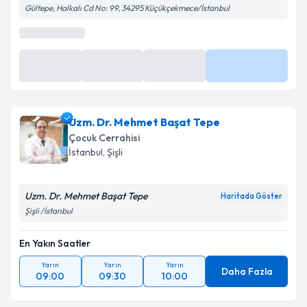
Gültepe, Halkalı Cd No: 99, 34295 Küçükçekmece/İstanbul
En Yakın Saatler
11 Ağu
11 Ağu
11 Ağu
Daha Fazla
14:20
16:00
16:20
Uzm. Dr. Mehmet Başat Tepe
Çocuk Cerrahisi
İstanbul
,
Şişli
Uzm. Dr. Mehmet Başat Tepe
Haritada Göster
Şişli /İstanbul
En Yakın Saatler
Yarın
Yarın
Yarın
Daha Fazla
09:00
09:30
10:00