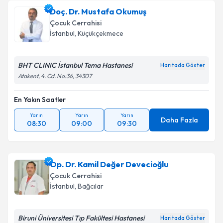
oluşturun. Size bu uzmandan randevu almanız için bir
Doç. Dr. Mustafa Okumuş
takvim hazırlandığında e-posta ile bilgilendireceğiz.
Çocuk Cerrahisi
E-posta Adresiniz
İstanbul
,
Küçükçekmece
BHT CLINIC İstanbul Tema Hastanesi
Haritada Göster
Atakent, 4. Cd. No:36, 34307
Kişisel verilerimin işlenmesine ilişkin
Aydınlatma
Metni
'ni okudum ve kişisel verilerimin belirtilen
En Yakın Saatler
kapsamda işlenmesini kabul ediyorum.
Yarın
Yarın
Yarın
Daha Fazla
08:30
09:00
09:30
Takvim Talebini Gönder
Op. Dr. Kamil Değer Devecioğlu
Çocuk Cerrahisi
İstanbul
,
Bağcılar
Biruni Üniversitesi Tıp Fakültesi Hastanesi
Haritada Göster