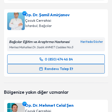
Dr. Öğr. Üyesi Halil Suat Ayyıldız
için randevu
takvimi talebi oluşturun. Size bu uzmandan randevu
Op. Dr. Şamil Amirjanov
almanız için bir takvim hazırlandığında e-posta ile
bilgilendireceğiz.
Çocuk Cerrahisi
İstanbul
,
Bağcılar
E-posta Adresiniz
Bağcılar Eğitim ve Araştırma Hastanesi
Haritada Göster
Merkez Mahallesi Dr. Sadık AHMET Caddesi No:5
Kişisel verilerimin işlenmesine ilişkin
Aydınlatma
0 (850) 474 46 84
Metni
'ni okudum ve kişisel verilerimin belirtilen
Randevu Takvimi Talebi
kapsamda işlenmesini kabul ediyorum.
Randevu Talep Et
Op. Dr. Şamil Amirjanov
için randevu takvimi talebi
Takvim Talebini Gönder
oluşturun. Size bu uzmandan randevu almanız için bir
takvim hazırlandığında e-posta ile bilgilendireceğiz.
Bölgenize yakın diğer uzmanlar
E-posta Adresiniz
Op. Dr. Mehmet Celal Şen
Çocuk Cerrahisi