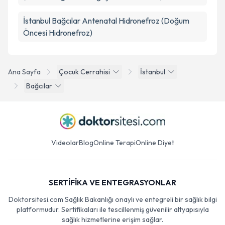
(Makat Bölgesinin Doğuştan Hastalıkları)
İstanbul Bağcılar Antenatal Hidronefroz (Doğum
Öncesi Hidronefroz)
Ana Sayfa
Çocuk Cerrahisi
İstanbul
Bağcılar
Videolar
Blog
Online Terapi
Online Diyet
SERTİFİKA VE ENTEGRASYONLAR
Doktorsitesi.com Sağlık Bakanlığı onaylı ve entegreli bir sağlık bilgi
platformudur. Sertifikaları ile tescillenmiş güvenilir altyapısıyla