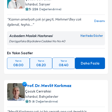
İstanbul
,
Sarıyer
5
(
226
Değerlendirme)
Kişisel verilerimin işlenmesine ilişkin
Aydınlatma
Metni
'ni okudum ve kişisel verilerimin belirtilen
Kızımın ameliyatı çok iyi geçti, Mehmet Bey cok
kapsamda işlenmesini kabul ediyorum.
Devamı
ilgilendi, teşhis...
Acıbadem Maslak Hastanesi
Takvim Talebini Gönder
Haritada Göster
Darüşşafaka Büyükdere Caddesi No No:40
En Yakın Saatler
Yarın
Yarın
Yarın
Daha Fazla
08:00
08:20
08:40
Prof. Dr. Mevlit Korkmaz
Çocuk Cerrahisi
İstanbul
,
Bahçelievler
5
(
6
Değerlendirme)
Mevlit Korkmaz çok iyi bir cerrah ona çok teşekkür