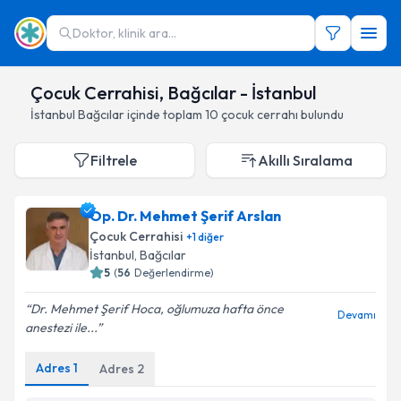
Doktor, klinik ara...
Çocuk Cerrahisi, Bağcılar - İstanbul
İstanbul
Bağcılar
içinde toplam
10
çocuk cerrahı
bulundu
Filtrele
Akıllı Sıralama
Op. Dr. Mehmet Şerif Arslan
Çocuk Cerrahisi
+
1
diğer
İstanbul
,
Bağcılar
5
(
56
Değerlendirme)
Dr. Mehmet Şerif Hoca, oğlumuza hafta önce
Devamı
anestezi ile...
Adres
1
Adres
2