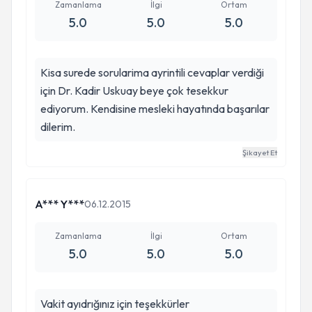
AMELİYATTAN KAÇTIM VE GEREKSİZ BİR
Zamanlama
İlgi
Ortam
5.0
5.0
5.0
ŞEKİLDE BU SIKINTILARI YAŞADIM.TA Kİ
KADİR BEY'İN TEDAVİ ŞEKLİNİ DUYANA
KADAR.KENDİSİNE KONTROL DİYE GİTTİK
Kisa surede sorularima ayrintili cevaplar verdiği
VE 2-3 LASTİK İLE 5 DAKİKALIK BİR İŞLEM İLE
için Dr. Kadir Uskuay beye çok tesekkur
SIKINTIMI GEÇİRDİ VE YÜREYEREK EVİME
ediyorum. Kendisine mesleki hayatında başarılar
GELDİM.TÜM TEDAVİ BU KADAR AĞRISIZ VE
dilerim.
KOLAYDI.KENDİSİNE SONSUZ
TEŞEKKÜRLERİMİ SUNUYORUM.BENİ,EŞİMİ
Şikayet Et
VE HATTA 82 YAŞINDAKİ KAYINVALİDEMİ BU
SIKINTIDAN KURTARDIĞI İÇİN.BİR SIKINTINIZ
A*** Y***
06.12.2015
VARSA BİR AN BİLE DÜŞÜNMEYİN ,LASTİK
ATTIRIN BU DERTTEN KURTULUN VE
Zamanlama
İlgi
Ortam
FİYATTLAR DA SON DERECE UYGUN .
5.0
5.0
5.0
Vakit ayıdrığınız için teşekkürler