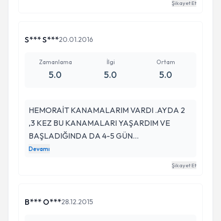
Şikayet Et
S*** S***
20.01.2016
Zamanlama
İlgi
Ortam
5.0
5.0
5.0
HEMORAİT KANAMALARIM VARDI .AYDA 2
,3 KEZ BU KANAMALARI YAŞARDIM VE
BAŞLADIĞINDA DA 4-5 GÜN
SÜRERDİ.BAZEN TUVALETTEN
Devamı
KALKAMAZDIM .FAZLA KANAMADAN
Şikayet Et
DOLAYI.İDRAR YAPARKEN,GAZ ÇIKARIRKEN
BİLE YOĞUN BİR ŞEKİLDE KANAMA
YAŞARDIM.AMELİYAT OLMAM
B*** O***
28.12.2015
GEREKİYORDU AMA BEN 4 YIL