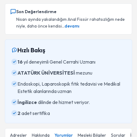
Son Değerlendirme
Nisan ayında yakalandığım Anal Fissür rahatsızlığım nede
niyle, daha önce kendisi...
devamı
Hızlı Bakış
16
yıl deneyimli Genel Cerrahi Uzmanı
ATATÜRK ÜNİVERSİTESİ
mezunu
Endoskopi, Laparoskopik fıtık tedavisi ve Medikal
Estetik alanlarında uzman
İngilizce
dilinde de hizmet veriyor.
2
adet sertifika
Adresler
Hakkında
Yorumlar
Mesleki Bilgiler
Sorular
İçe