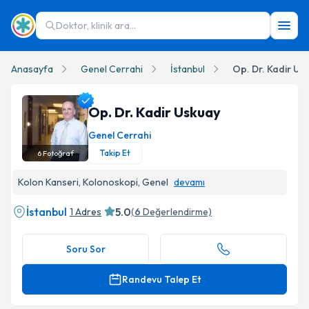
Doktor, klinik ara...
Anasayfa
Genel Cerrahi
İstanbul
Op. Dr. Kadir Us
Op. Dr. Kadir Uskuay
Genel Cerrahi
Takip Et
6
Fotoğraf
Op. Dr. Kadir Uskuay Profil Fotoğrafı
Kolon Kanseri, Kolonoskopi, Genel
devamı
İstanbul
5.0
1 Adres
(
6
Değerlendirme)
Soru Sor
Randevu Talep Et