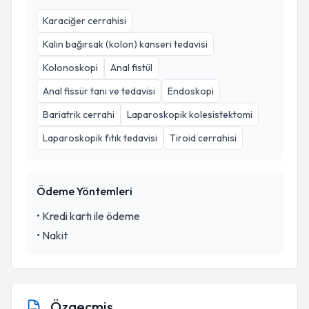
Karaciğer cerrahisi
Kalın bağırsak (kolon) kanseri tedavisi
Kolonoskopi
Anal fistül
Anal fissür tanı ve tedavisi
Endoskopi
Bariatrik cerrahi
Laparoskopik kolesistektomi
Laparoskopik fıtık tedavisi
Tiroid cerrahisi
Ödeme Yöntemleri
•
Kredi kartı ile ödeme
•
Nakit
Özgeçmiş