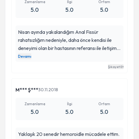
Zamanlama
İlgi
Ortam
5.0
5.0
5.0
Nisan ayında yakalandığım Anal Fissür
rahatsızlığım nedeniyle, daha önce kendisi ile
deneyimi olan bir hastasının referansı ile iletişime
geçtim. Doktor beyin ilk muayene
Devamı
randevusundan itibaren son derece
Şikayet Et
açıklayıcı,sabırlı,nazik ve teskin edici tarzı ile ,
hastasını takibi,ameliyat öncesi ve
sonrasında,bayram,gece gündüz,hafta sonu
M*** Ş***
30.11.2018
demeden her türden mesajımıza ve
aramalarımıza süratle dönen ve yanıtlayan
Zamanlama
İlgi
Ortam
5.0
5.0
5.0
meslek edebi ile takdiri fazlasıyla hak eden bir
hekim.Benim rahatsızlığımın anatomisi nedeniyle
zorlu geçtiğini belirttiği 2inci opereasyon
Yaklaşık 20 senedir hemoroidle mücadele ettim.
sonrasında 10 gün içersinde tamamen iyileştiğimi