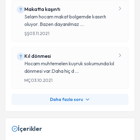
Makatta kaşıntı
Selam hocam makat bolgemde kasıntı
oluyor. Bazen dayanılmaz
...
ŞŞ
03.11.2021
Kıl dönmesi
Hocam muhtemelen kuyruk sokumunda kıl
dönmesi var.Daha hiç d
...
MÇ
03.10.2021
Daha fazla soru
İçerikler