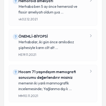
Hemoroid ameliyatı
Merhaba ben 5 ay önce hemeroid ve
fissür ameliyatı oldum şua
...
vk
02.12.2021
ÖNEMLİ-BİYOPSİ
Merhabalar, iki gün önce amilodioz
şüphesiyle karın cilt alt
...
HS
19.11.2021
Hocam 71 yaşındsyım memografi
sonucumu değerlendırır misiniz
memenin iki yanlı mammografik
incelemesinde; Yağlanma dışı k
...
MM
10.11.2021