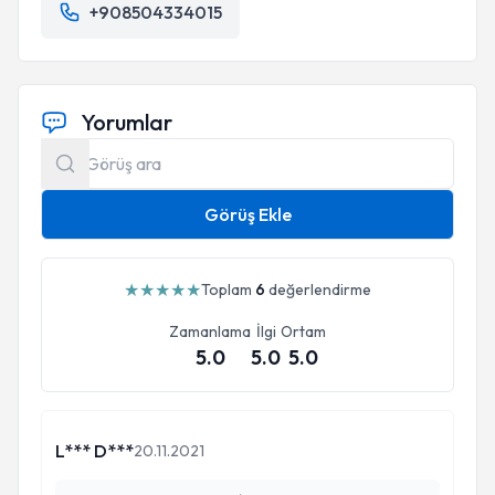
+908504334015
Yorumlar
Görüş Ekle
★
★
★
★
★
Toplam
6
değerlendirme
Zamanlama
İlgi
Ortam
5.0
5.0
5.0
L*** D***
20.11.2021