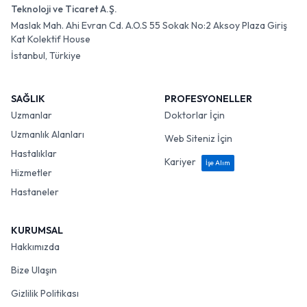
Teknoloji ve Ticaret A.Ş.
Maslak Mah. Ahi Evran Cd. A.O.S 55 Sokak No:2 Aksoy Plaza Giriş
Kat Kolektif House
İstanbul, Türkiye
SAĞLIK
PROFESYONELLER
Uzmanlar
Doktorlar İçin
Uzmanlık Alanları
Web Siteniz İçin
Hastalıklar
Kariyer
İşe Alım
Hizmetler
Hastaneler
KURUMSAL
Hakkımızda
Bize Ulaşın
Gizlilik Politikası