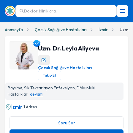
Doktor, klinik ara...
Anasayfa
Çocuk Sağlığı ve Hastalıkları
İzmir
Uzm. D
Uzm. Dr. Leyla Aliyeva
Çocuk Sağlığı ve Hastalıkları
Uzm. Dr. Leyla Aliyeva Profil Fotoğrafı
Takip Et
Bayılma, Sık Tekrarlayan Enfeksiyon, Döküntülü
Hastalıklar
devamı
İzmir
1 Adres
Soru Sor