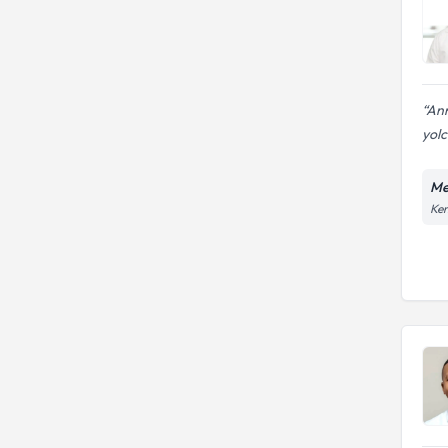
Ann
yol
Me
Ken