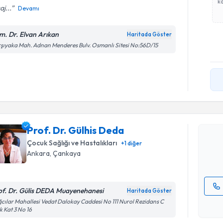
ka
j...
Devamı
m. Dr. Elvan Arıkan
Haritada Göster
şıyaka Mah. Adnan Menderes Bulv. Osmanlı Sitesi No:56D/15
Randevu T
Prof. Dr. 
Size bu uzm
Prof. Dr. Gülhis Deda
hazırlandığ
Çocuk Sağlığı ve Hastalıkları
+
1
diğer
E-posta Ad
Ankara
,
Çankaya
of. Dr. Gülis DEDA Muayenehanesi
Haritada Göster
Kişisel
cılar Mahallesi Vedat Dalokay Caddesi No 111 Nurol Rezidans C
k Kat 3 No 16
okudum
işlenm