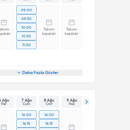
09:00
09:30
10:00
Takvim
Takvim
Takvim
palıdır
kapalıdır
kapalıdır
10:30
11:00
Daha Fazla Göster
6 Ağu
7 Ağu
8 Ağu
9 Ağu
Per
Cum
Cmt
Paz
16:00
16:00
16:15
16:15