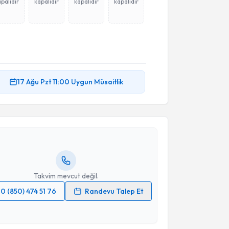
palıdır
kapalıdır
kapalıdır
kapalıdır
akvimi Talebi
17 Ağu
Pzt
11:00
Uygun Müsaitlik
Gülhis Deda
için randevu takvimi talebi oluşturun.
andan randevu almanız için bir takvim
ında e-posta ile bilgilendireceğiz.
resiniz
Takvim mevcut değil.
0 (850) 474 51 76
Randevu Talep Et
 verilerimin işlenmesine ilişkin
Aydınlatma Metni
'ni
 ve kişisel verilerimin belirtilen kapsamda
esini kabul ediyorum.