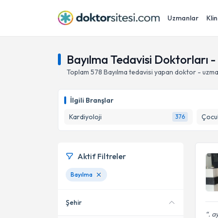
Uzmanlar
Klin
Bayılma Tedavisi Doktorları 
Toplam
578
Bayılma
tedavisi yapan doktor - uzma
İlgili Branşlar
Kardiyoloji
Çocuk
376
Aktif Filtreler
Bayılma
Şehir
. a