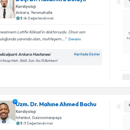
Kardiyoloji
Ankara
,
Yenimahalle
5
(
4
Değerlendirme)
eannem Latife Köksal'ın doktoruydu. Onun son
ka
culuğunda yanında olan, muhteşem...
Devamı
dicalpark Ankara Hastanesi
Haritada Göster
t Koop Mah. 1868. Sok. No:15 Batıkent
Uzm. Dr. Mahıne Ahmed Bachu
Kardiyoloji
İstanbul
,
Gaziosmanpaşa
5
(
1
Değerlendirme)