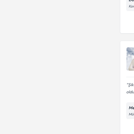
Kon
Şik
oldu
Me
Müc