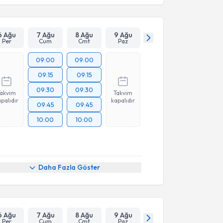
Takvim Talebini Gönder
6 Ağu
7 Ağu
8 Ağu
9 Ağu
Per
Cum
Cmt
Paz
09:00
09:00
09:15
09:15
09:30
09:30
Takvim
Takvim
palıdır
kapalıdır
09:45
09:45
10:00
10:00
Daha Fazla Göster
6 Ağu
7 Ağu
8 Ağu
9 Ağu
Per
Cum
Cmt
Paz