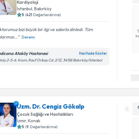
Kardiyoloji
İstanbul
,
Bakırköy
5
(
421
Değerlendirme)
torumuz bizi büyük bir ilgi ve sabırla dinledi. Tüm
ka
larımızı...
Devamı
dicana Ataköy Hastanesi
Haritada Göster
köy 2-5-6. Kısım, Rauf Orbay Cd. 2/1Z, 34158 Bakırköy/İstanbul
Uzm. Dr. Cengiz Gökalp
Çocuk Sağlığı ve Hastalıkları
İzmir
,
Konak
5
(
9
Değerlendirme)