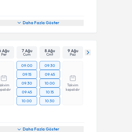
Daha Fazla Göster
6 Ağu
7 Ağu
8 Ağu
9 Ağu
Per
Cum
Cmt
Paz
09:00
09:30
09:15
09:45
09:30
10:00
Takvim
Takvim
palıdır
kapalıdır
09:45
10:15
10:00
10:30
Daha Fazla Göster