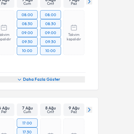
Per
Cum
Cmt
Paz
08:00
08:00
08:30
08:30
09:00
09:00
Takvim
Takvim
palıdır
kapalıdır
09:30
09:30
10:00
10:00
Daha Fazla Göster
6 Ağu
7 Ağu
8 Ağu
9 Ağu
Per
Cum
Cmt
Paz
17:00
17:30