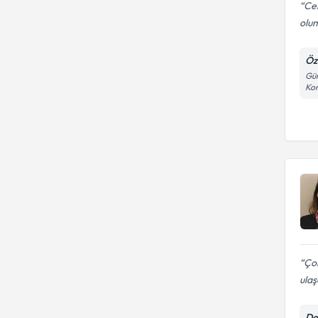
Cen
olum
Öz
Gün
Kon
Çok
ulaş
Do