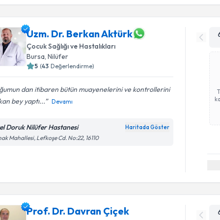
Uzm. Dr. Berkan Aktürk
Çocuk Sağlığı ve Hastalıkları
Bursa
,
Nilüfer
5
(
43
Değerlendirme)
umun dan itibaren bütün muayenelerini ve kontrollerini
ka
an bey yaptı...
Devamı
el Doruk Nilüfer Hastanesi
Haritada Göster
ak Mahallesi, Lefkoşe Cd. No:22, 16110
Prof. Dr. Davran Çiçek