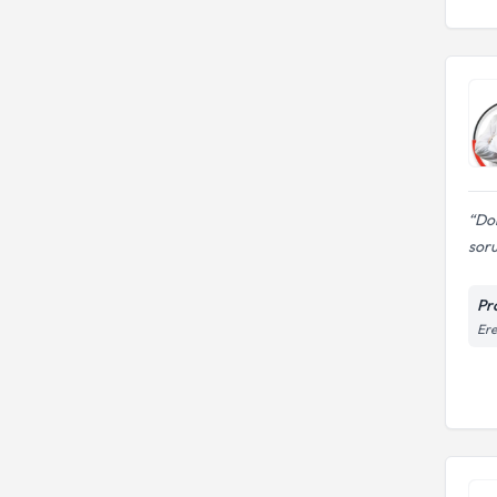
Dok
soru
Pr
Ere