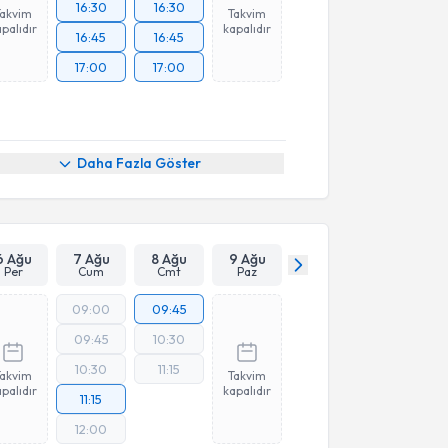
16:30
16:30
Takvim
Takvim
palıdır
kapalıdır
16:45
16:45
17:00
17:00
Daha Fazla Göster
6 Ağu
7 Ağu
8 Ağu
9 Ağu
Per
Cum
Cmt
Paz
09:00
09:45
09:45
10:30
10:30
11:15
Takvim
Takvim
palıdır
kapalıdır
11:15
12:00