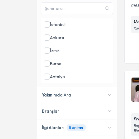
mesa
Uz
İstanbul
Kar
Ankara
İzmir
Bursa
Antalya
Adana
Yakınımda Ara
Gaziantep
Branşlar
Konumuma yakın uzmanları
göster
Pr
Bağ
İlgi Alanları
Bayılma
Blo