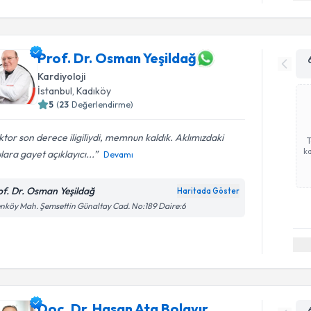
Prof. Dr. Osman Yeşildağ
Kardiyoloji
İstanbul
,
Kadıköy
5
(
23
Değerlendirme)
tor son derece iligiliydi, memnun kaldık. Aklımızdaki
ka
lara gayet açıklayıcı...
Devamı
of. Dr. Osman Yeşildağ
Haritada Göster
nköy Mah. Şemsettin Günaltay Cad. No:189 Daire:6
Doç. Dr. Hasan Ata Bolayır