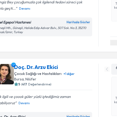
giz Bey çocuğumuzla çok ilgilendi tedavi süreci çok
ka
lu geçti...
Devamı
el Egepol Hastanesi
Haritada Göster
eşli Mh., Güneşli, Halide Edip Adıvar Bulv., 507 Sok. No:3, 35270
ak/İzmir, Turkey
Doç. Dr. Arzu Ekici
Çocuk Sağlığı ve Hastalıkları
+
1
diğer
Bursa
,
Nilüfer
5
(
417
Değerlendirme)
 ilgili ve çoook güler yüzlü iştediğimiz zaman
ka
abiliyoruz
Devamı
ç. Dr. Arzu Ekici
Haritada Göster