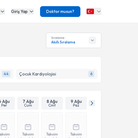
Giriş Yap
Doktor musun?
Sıralama
Akıllı Sıralama
Çocuk Kardiyolojisi
44
6
6 Ağu
7 Ağu
8 Ağu
9 Ağu
Per
Cum
Cmt
Paz
Takvim
Takvim
Takvim
Takvim