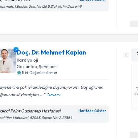
ak mah. 1.Badem Sok. No :26 B Blok Kat:4 Daire:49
Doç. Dr. Mehmet Kaplan
Kardiyoloji
Gaziantep
,
Şehitkamil
5
(
4
Değerlendirme)
ayetlerimi çok iyi dinlediğini düşünüyorum. Baş ağrımın
ka
ğunu da söylemiştim,...
Devamı
dical Point Gaziantep Hastanesi
Haritada Göster
ahitler Mahallesi, 52063. Sokak No: 2, 27584