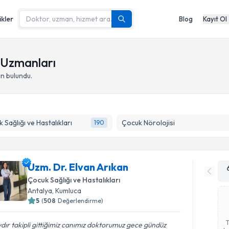
ikler
Blog
Kayıt Ol
- Uzmanları
n bulundu.
 Sağlığı ve Hastalıkları
Çocuk Nörolojisi
190
Uzm. Dr. Elvan Arıkan
Çocuk Sağlığı ve Hastalıkları
Antalya
,
Kumluca
5
(
508
Değerlendirme)
ydır takipli gittiğimiz canımız doktorumuz️ gece gündüz