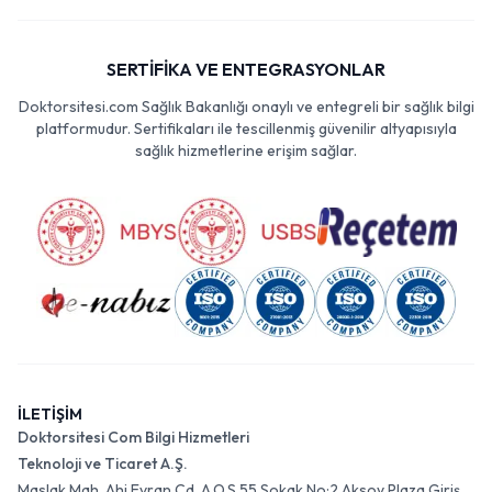
SERTİFİKA VE ENTEGRASYONLAR
Doktorsitesi.com Sağlık Bakanlığı onaylı ve entegreli bir sağlık bilgi
platformudur. Sertifikaları ile tescillenmiş güvenilir altyapısıyla
sağlık hizmetlerine erişim sağlar.
İLETİŞİM
Doktorsitesi Com Bilgi Hizmetleri
Teknoloji ve Ticaret A.Ş.
Maslak Mah. Ahi Evran Cd. A.O.S 55 Sokak No:2 Aksoy Plaza Giriş