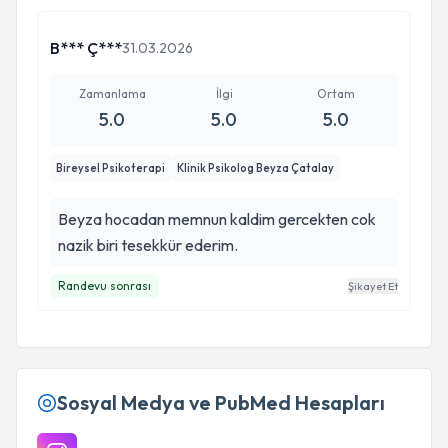
B*** Ç***
31.03.2026
Zamanlama
İlgi
Ortam
5.0
5.0
5.0
Bireysel Psikoterapi
Klinik Psikolog Beyza Çatalay
Beyza hocadan memnun kaldim gercekten cok
nazik biri tesekkür ederim.
Randevu sonrası
Şikayet Et
Sosyal Medya ve PubMed Hesapları