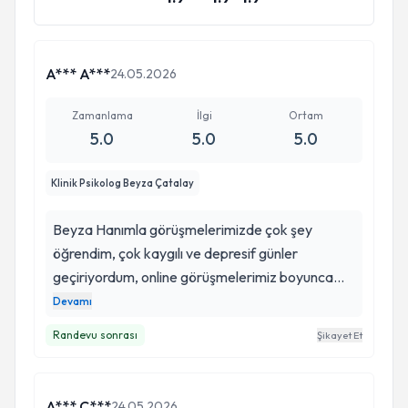
A*** A***
24.05.2026
Zamanlama
İlgi
Ortam
5.0
5.0
5.0
Klinik Psikolog Beyza Çatalay
Beyza Hanımla görüşmelerimizde çok şey
öğrendim, çok kaygılı ve depresif günler
geçiriyordum, online görüşmelerimiz boyunca
beni yargılamadan dinlemesi, anlaması, beni
Devamı
yogayla ve rahatlama teknikleriyle tanıştırması
Randevu sonrası
Şikayet Et
bana çok şey kattı. Beyza hanım oldukça
anlayışlı, işinde uzman, bunu seanslarda
hissettiriyor. Şimdi kaygılandığımda hergün
A*** C***
24.05.2026