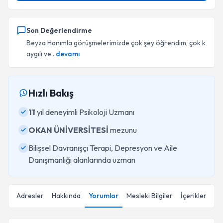
Son Değerlendirme
Beyza Hanımla görüşmelerimizde çok şey öğrendim, çok k
aygılı ve...
devamı
Hızlı Bakış
11
yıl deneyimli Psikoloji Uzmanı
OKAN ÜNİVERSİTESİ
mezunu
Bilişsel Davranışçı Terapi, Depresyon ve Aile
Danışmanlığı alanlarında uzman
Adresler
Hakkında
Yorumlar
Mesleki Bilgiler
İçerikler