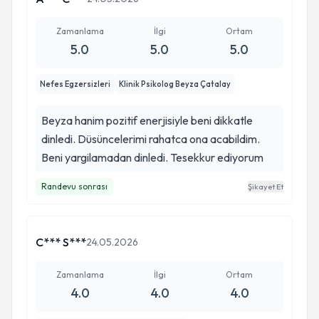
yogamı yapıyorum, çeşitli nefes egzersizleriyle
kaygımı yönetmeyi öğrendim, Beyza hocamı
Zamanlama
İlgi
Ortam
herkese tavsiye ederim çok teşekkür ederim
5.0
5.0
5.0
hocam
Nefes Egzersizleri
Klinik Psikolog Beyza Çatalay
Beyza hanim pozitif enerjisiyle beni dikkatle
dinledi. Düsüncelerimi rahatca ona acabildim.
Beni yargilamadan dinledi. Tesekkur ediyorum
Randevu sonrası
Şikayet Et
C*** S***
24.05.2026
Zamanlama
İlgi
Ortam
4.0
4.0
4.0