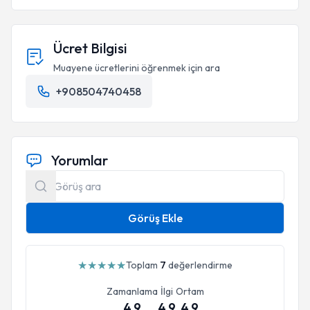
Ücret Bilgisi
Muayene ücretlerini öğrenmek için ara
+908504740458
Yorumlar
Görüş Ekle
★
★
★
★
★
Toplam
7
değerlendirme
Zamanlama
İlgi
Ortam
4.9
4.9
4.9