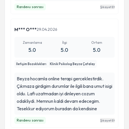
Randevu sonrası
Şikayet Et
M*** O***
29.04.2026
Zamanlama
İlgi
Ortam
5.0
5.0
5.0
İletişim Bozuklukları
Klinik Psikolog Beyza Çatalay
Beyza hocamla online terapi gerceklestirdik.
Çıkmaza girdigim durumlar ile ilgili bana umut isigi
oldu. Lafi uzatmadan iyi dinleyen cozum
odakliydi. Memnun kaldi devam edecegim.
Tesekkur ediyorum buradan da kendisine
Randevu sonrası
Şikayet Et