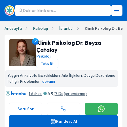
Doktor, klinik ara...
Anasayfa
Psikoloji
İstanbul
Klinik Psikolog Dr. Bey
Klinik Psikolog Dr. Beyza
Çatalay
Psikoloji
Takip Et
Klinik Psikolog Dr. Beyza Çatalay Profil Fotoğrafı
Yaygın Anksiyete Bozuklukları, Aile İlişkileri, Duygu Düzenleme
İle İlgili Problemler
devamı
İstanbul
4.9
1 Adres
(
7
Değerlendirme)
Soru Sor
Randevu Al