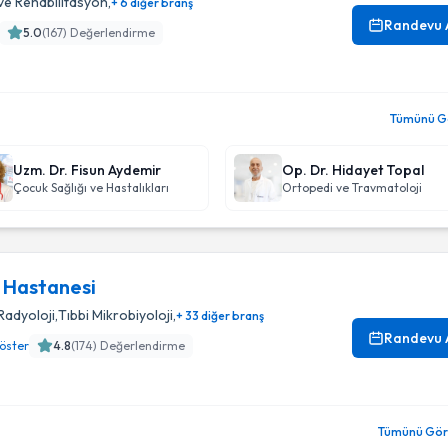
 ve Rehabilitasyon
,
+ 6 diğer branş
Randevu 
5.0
(
167
) Değerlendirme
Tümünü Gö
Uzm. Dr. Fisun Aydemir
Op. Dr. Hidayet Topal
Çocuk Sağlığı ve Hastalıkları
Ortopedi ve Travmatoloji
 Hastanesi
Radyoloji
,
Tıbbi Mikrobiyoloji
,
+ 33 diğer branş
Randevu 
öster
4.8
(
174
) Değerlendirme
Tümünü Gör 