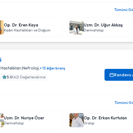
Tümünü Gör
Op. Dr. Eren Kaya
Uzm. Dr. Uğur Akkaş
Kadın Hastalıkları ve Doğum
Dermatoloji
i
 Hastalıkları
,
Nefroloji
,
+ 13 diğer branş
Randevu 
5.0
(
42
) Değerlendirme
Tümünü Gör
Uzm. Dr. Nuriye Özer
Op. Dr. Erkan Kurtulan
Dermatoloji
Üroloji