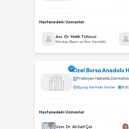
Bursa İnegöl Devlet Hastanesı
Hastanedeki Uzmanlar
Ass. Dr. Melih Tütüncü
Nöroloji (Beyin ve Sinir Hastalıkları)
Özel Bursa Anadolu 
Pratisyen Hekimlik
,
Dermatolo
Bursa
Haritada Göster
5.0
(
Özel Bursa Anadolu Hastanesi
Hastanedeki Uzmanlar
Uzm. Dr. Ali Sait Çal