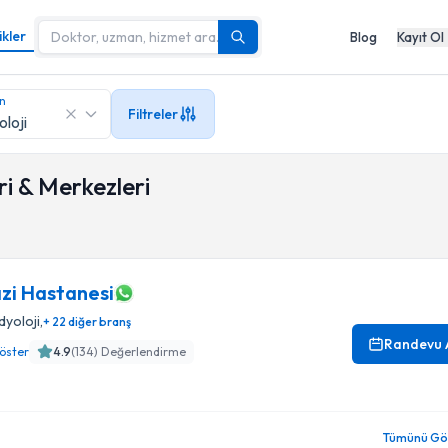
ikler
Blog
Kayıt Ol
in
Filtreler
i & Merkezleri
zi Hastanesi
dyoloji
,
+ 22 diğer branş
Randevu 
öster
4.9
(
134
) Değerlendirme
Tümünü Gör