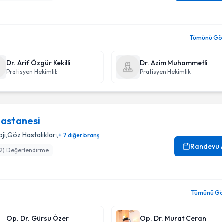
Tümünü Gör
Dr. Arif Özgür Kekilli
Dr. Azim Muhammetli
Pratisyen Hekimlik
Pratisyen Hekimlik
Hastanesi
ji
,
Göz Hastalıkları
,
+ 7 diğer branş
Randevu 
2
) Değerlendirme
Tümünü Gör
Op. Dr. Gürsu Özer
Op. Dr. Murat Ceran