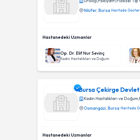
Üroloji
,
Psikiyatri
,
Fiziksel Tıp
Nilüfer
,
Bursa
Haritada Göster
Bursa Doruk Nilüfer Hastanesi
Hastanedeki Uzmanlar
Op. Dr. Elif Nur Sevinç
Kadın Hastalıkları ve Doğum
Bursa Çekirge Devlet
Kadın Hastalıkları ve Doğum
,
Osmangazi
,
Bursa
Haritada G
Bursa Çekirge Devlet Hastanesi
Hastanedeki Uzmanlar