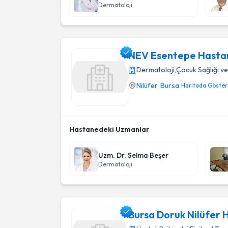
Dermatoloji
NEV Esentepe Hasta
Dermatoloji
,
Çocuk Sağlığı ve
Nilüfer
,
Bursa
Haritada Göster
NEV Esentepe Hastanesi
Hastanedeki Uzmanlar
Uzm. Dr. Selma Beşer
Dermatoloji
Bursa Doruk Nilüfer 