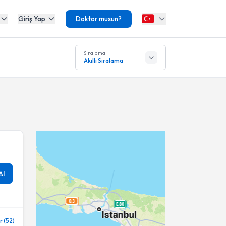
Giriş Yap
Doktor musun?
Sıralama
Akıllı Sıralama
Al
 (52)