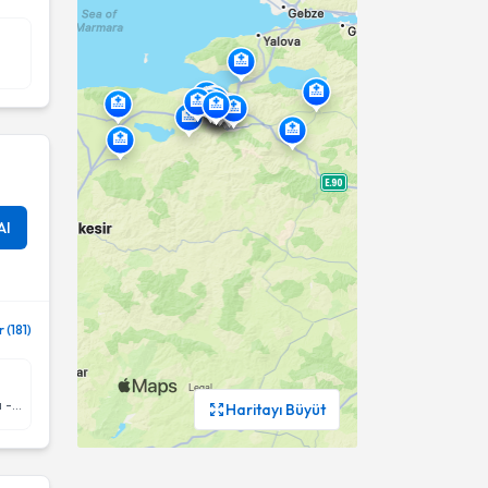
Al
(181)
Kulak Burun Boğaz hastalıkları - KBB
Haritayı Büyüt