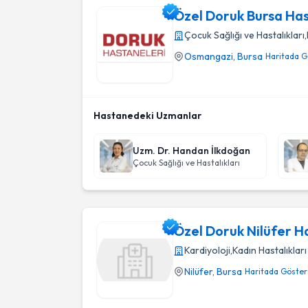
Özel Doruk Bursa Ha
Çocuk Sağlığı ve Hastalıkları
,
Osmangazi
,
Bursa
Haritada G
Özel Doruk Bursa Hastanesi
Hastanedeki Uzmanlar
Uzm. Dr. Handan İlkdoğan
Çocuk Sağlığı ve Hastalıkları
Özel Doruk Nilüfer H
Kardiyoloji
,
Kadın Hastalıklar
Nilüfer
,
Bursa
Haritada Göster
Özel Doruk Nilüfer Hastanesi