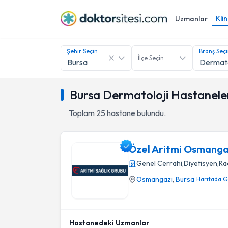
Klin
Uzmanlar
Şehir Seçin
Branş Seç
İlçe Seçin
Bursa Dermatoloji Hastaneler
Toplam
25
hastane bulundu.
Özel Aritmi Osmanga
Genel Cerrahi
,
Diyetisyen
,
Ra
Osmangazi
,
Bursa
Haritada G
Özel Aritmi Osmangazi Hastanesi
Hastanedeki Uzmanlar