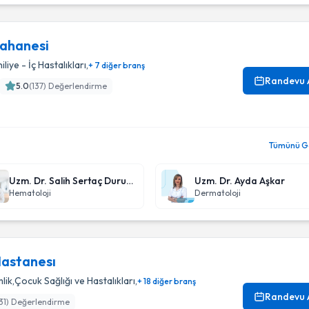
ahanesi
iliye - İç Hastalıkları
,
+ 7 diğer branş
Randevu 
5.0
(
137
) Değerlendirme
Tümünü Gö
Uzm. Dr. Salih Sertaç Durusoy
Uzm. Dr. Ayda Aşkar
Hematoloji
Dermatoloji
Hastanesı
lik
,
Çocuk Sağlığı ve Hastalıkları
,
+ 18 diğer branş
Randevu 
31
) Değerlendirme