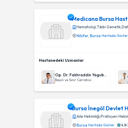
Medicana Bursa Hast
Hematoloji
,
Tıbbi Genetik
,
Dah
Nilüfer
,
Bursa
Haritada Göster
Medicana Bursa Hastahanesi
Hastanedeki Uzmanlar
Op. Dr. Fakhraddin Yagubov
Beyin ve Sinir Cerrahisi
Bursa İnegöl Devlet 
Aile Hekimliği
,
Pratisyen Hekim
Bursa
Haritada Göster
4.8
(