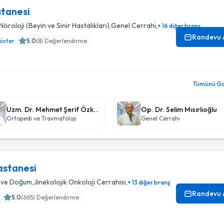
stanesi
Nöroloji (Beyin ve Sinir Hastalıkları)
,
Genel Cerrahi
,
+ 16 diğer branş
Randevu 
öster
5.0
(
8
) Değerlendirme
Tümünü Gör
Uzm. Dr. Mehmet Şerif Özkan
Op. Dr. Selim Mısırlıoğlu
Ortopedi ve Travmatoloji
Genel Cerrahi
astanesi
ı ve Doğum
,
Jinekolojik Onkoloji Cerrahisi
,
+ 13 diğer branş
Randevu 
5.0
(
665
) Değerlendirme