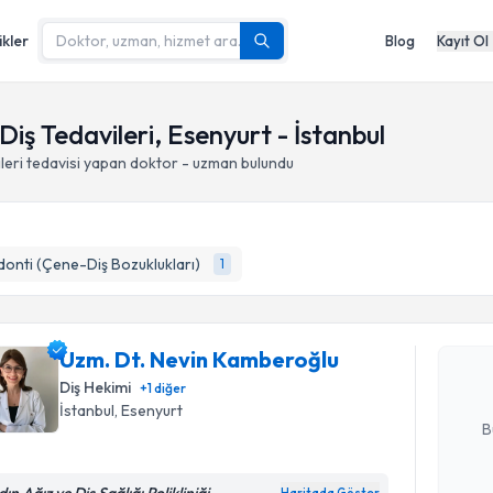
ikler
Blog
Kayıt Ol
iş Tedavileri, Esenyurt - İstanbul
leri
tedavisi yapan doktor - uzman bulundu
Randevu T
onti (Çene-Diş Bozuklukları)
1
Uzm. Dt. 
oluşturun. 
Uzm. Dt. Nevin Kamberoğlu
hazırlandığ
Diş Hekimi
+
1
diğer
E-posta Ad
İstanbul
, Esenyurt
B