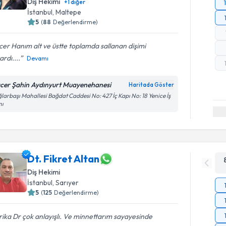
Diş Hekimi
+
1
diğer
İstanbul
, Maltepe
5
(
88
Değerlendirme)
er Hanım alt ve üstte toplamda sallanan dişimi
ardı....
Devamı
cer Şahin Aydınyurt Muayenehanesi
Haritada Göster
larbaşı Mahallesi Bağdat Caddesi No: 427 İç Kapı No: 18 Yenice İş
nı
Dt. Fikret Altan
Diş Hekimi
İstanbul
, Sarıyer
5
(
125
Değerlendirme)
ika Dr çok anlayışlı. Ve minnettarım sayayesinde