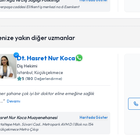
ın Ağız ve Diş Sağlığı Polikliniği
Haritada Göster
Kişisel
erpaşa caddesi Elitkent iş merkezi no:6 Esenkent
okudum
işlenm
Randevu T
enize yakın diğer uzmanlar
Dt. Hasret Nur Koca
Dt. Hasre
bu uzmandan
Diş Hekimi
posta ile bi
İstanbul
, Küçükçekmece
5
(
180
Değerlendirme)
E-posta Ad
er şahane çok iyi bir doktor eline emeğine sağlık
..
Devamı
Kişisel
sret Nur Koca Muayenehanesi
Haritada Göster
okudum
Randevu T
taltepe Mah. Süvari Cad.. Metropark AVM D:1 Blok no:154
işlenm
ükçekmece Metro Çıkışı