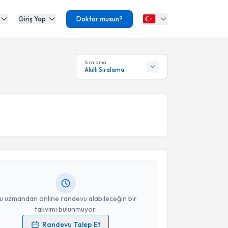
Giriş Yap
Doktor musun?
Sıralama
Akıllı Sıralama
akvimi Talebi
Nevin Kamberoğlu
için randevu takvimi talebi
Size bu uzmandan randevu almanız için bir takvim
ında e-posta ile bilgilendireceğiz.
resiniz
u uzmandan online randevu alabileceğin bir
takvimi bulunmuyor.
Randevu Talep Et