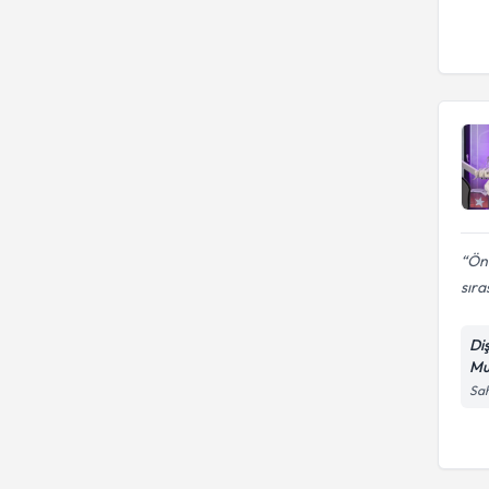
Önc
sıra
Di
Mu
Sah