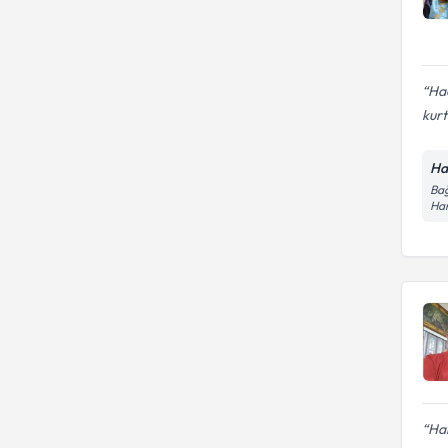
Hac
kurt
Ha
Bağ
Ha
Har