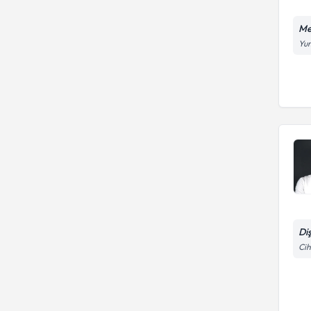
Me
Yun
Di
Cih