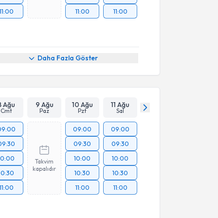
11:00
11:00
11:00
Daha Fazla Göster
8 Ağu
9 Ağu
10 Ağu
11 Ağu
Cmt
Paz
Pzt
Sal
09:00
09:00
09:00
09:30
09:30
09:30
10:00
10:00
10:00
Takvim
kapalıdır
10:30
10:30
10:30
11:00
11:00
11:00