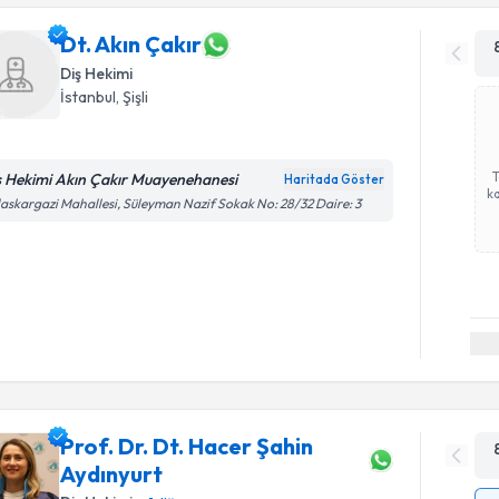
Dt. Akın Çakır
Diş Hekimi
İstanbul
, Şişli
ş Hekimi Akın Çakır Muayenehanesi
Haritada Göster
ka
askargazi Mahallesi, Süleyman Nazif Sokak No: 28/32 Daire: 3
Prof. Dr. Dt. Hacer Şahin
Aydınyurt