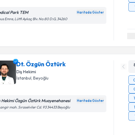
dical Park TEM
Haritada Göster
us Emre, Lütfi Aykaç Blv. No:80 D:G, 34260
Dt. Özgün Öztürk
Diş Hekimi
İstanbul
, Beyoğlu
ş Hekimi Özgün Öztürk Muayenehanesi
Haritada Göster
angir mah. Sıraselviler Cd. 93 34433 Beyoğlu