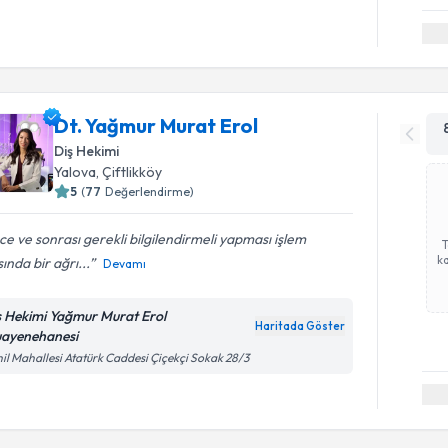
Dt. Yağmur Murat Erol
Diş Hekimi
Yalova
, Çiftlikköy
5
(
77
Değerlendirme)
e ve sonrası gerekli bilgilendirmeli yapması işlem
ka
sında bir ağrı...
Devamı
ş Hekimi Yağmur Murat Erol
Haritada Göster
ayenehanesi
il Mahallesi Atatürk Caddesi Çiçekçi Sokak 28/3