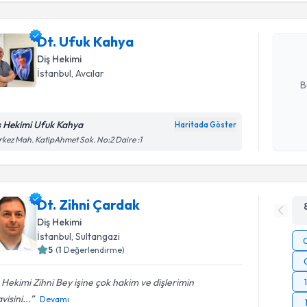
Dt. Ufuk 
uzmandan ra
Dt. Ufuk Kahya
posta ile bi
Diş Hekimi
E-posta Ad
İstanbul
, Avcılar
B
ş Hekimi Ufuk Kahya
Haritada Göster
Kişisel
kez Mah. KatipAhmet Sok. No:2 Daire :1
okudum
işlenm
Dt. Zihni Çardak
Diş Hekimi
İstanbul
, Sultangazi
5
(
1
Değerlendirme)
 Hekimi Zihni Bey işine çok hakim ve dişlerimin
visini...
Devamı