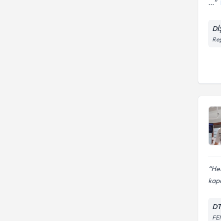
...
Dİ
Reş
Her
kapa
DT
FE