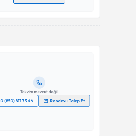
 verilerimin işlenmesine ilişkin
Aydınlatma Metni
'ni
 ve kişisel verilerimin belirtilen kapsamda
esini kabul ediyorum.
Takvim Talebini Gönder
akvimi Talebi
t Nur Koca
için randevu takvimi talebi oluşturun. Size
 randevu almanız için bir takvim hazırlandığında e-
lgilendireceğiz.
resiniz
Takvim mevcut değil.
0 (850) 811 73 46
Randevu Talep Et
 verilerimin işlenmesine ilişkin
Aydınlatma Metni
'ni
 ve kişisel verilerimin belirtilen kapsamda
akvimi Talebi
esini kabul ediyorum.