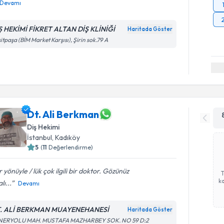
Devamı
Ş HEKİMİ FİKRET ALTAN DİŞ KLİNİĞİ
Haritada Göster
itpaşa (BİM Market Karşısı), Şirin sok.79 A
Dt. Ali Berkman
Diş Hekimi
İstanbul
, Kadıköy
5
(
11
Değerlendirme)
 yönüyle / lük çok ilgili bir doktor. Gözünüz
ka
lı...
Devamı
. ALİ BERKMAN MUAYENEHANESİ
Haritada Göster
NERYOLU MAH. MUSTAFA MAZHARBEY SOK. NO 59 D:2