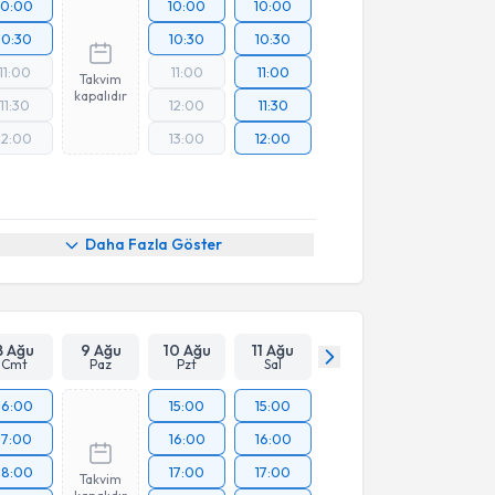
10:00
10:00
10:00
10:30
10:30
10:30
11:00
11:00
11:00
Takvim
kapalıdır
11:30
12:00
11:30
12:00
13:00
12:00
Daha Fazla Göster
8 Ağu
9 Ağu
10 Ağu
11 Ağu
Cmt
Paz
Pzt
Sal
16:00
15:00
15:00
17:00
16:00
16:00
18:00
17:00
17:00
Takvim