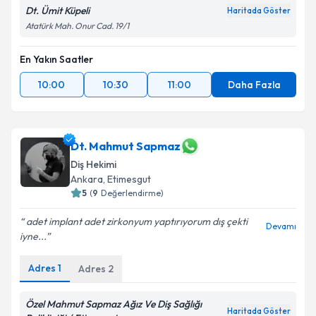
Dt. Ümit Küpeli
Haritada Göster
Atatürk Mah. Onur Cad. 19/1
En Yakın Saatler
10:00
10:30
11:00
Daha Fazla
Dt. Mahmut Sapmaz
Diş Hekimi
Ankara
, Etimesgut
5
(
9
Değerlendirme)
adet implant adet zirkonyum yaptırıyorum dış çekti
Devamı
iyne...
Adres
1
Adres
2
Özel Mahmut Sapmaz Ağız Ve Diş Sağlığı
Haritada Göster