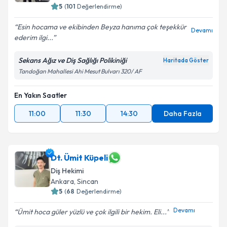
5
(
101
Değerlendirme)
Esin hocama ve ekibinden Beyza hanıma çok teşekkür
Devamı
ederim ilgi...
Sekans Ağız ve Diş Sağlığı Polikiniği
Haritada Göster
Tandoğan Mahallesi Ahi Mesut Bulvarı 320/ AF
En Yakın Saatler
11:00
11:30
14:30
Daha Fazla
Dt. Ümit Küpeli
Diş Hekimi
Ankara
, Sincan
5
(
68
Değerlendirme)
Devamı
Ümit hoca güler yüzlü ve çok ilgili bir hekim. Eli...