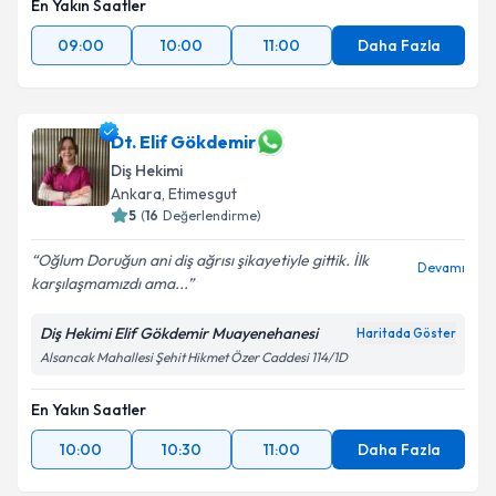
En Yakın Saatler
09:00
10:00
11:00
Daha Fazla
Dt. Elif Gökdemir
Diş Hekimi
Ankara
, Etimesgut
5
(
16
Değerlendirme)
Oğlum Doruğun ani diş ağrısı şikayetiyle gittik. İlk
Devamı
karşılaşmamızdı ama...
Diş Hekimi Elif Gökdemir Muayenehanesi
Haritada Göster
Alsancak Mahallesi Şehit Hikmet Özer Caddesi 114/1D
En Yakın Saatler
10:00
10:30
11:00
Daha Fazla