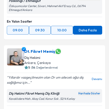
Polikliniği / Etimesgut
Özkuyumcular Center, Süvari, Mehmet Akif Ersoy Cd., 06794
Etimesgut/Ankara
En Yakın Saatler
09:00
09:30
10:00
Daha Fazla
Dt. Fikret Memiş
Diş Hekimi
Ankara
, Çankaya
5
(
54
Değerlendirme)
Yıllardır vazgeçilmezim olan Dr um ailecek ağız diş
Devamı
sağlığımız için...
Diş Hekimi Fikret Memiş Diş Kliniği
Haritada Göster
Kavaklıdere Mah. Akay Cad. Konur Sok . 52/4 Kızılay