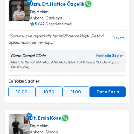
Uzm. Dt. Hatice Özçelik
E-posta Adresiniz
Diş Hekimi
Ankara
, Çankaya
5
(
142
Değerlendirme)
Kişisel verilerimin işlenmesine ilişkin
Aydınlatma
Sorunsuz ve ağrısız diş temizliği gerçekleşti. Detaylı
Devamı
Metni
'ni okudum ve kişisel verilerimin belirtilen
açıklamaları ile vermiş...
kapsamda işlenmesini kabul ediyorum.
Piano Dental Clinic
Haritada Göster
Mustafa Kemal, MAHALL ANKARA B Blok Kat:9 Daire:103, Dumlupınar
Takvim Talebini Gönder
Blv. No:274,
En Yakın Saatler
10:00
10:30
11:00
Daha Fazla
Dt. Ersin Köse
Diş Hekimi
Ankara
, Sincan