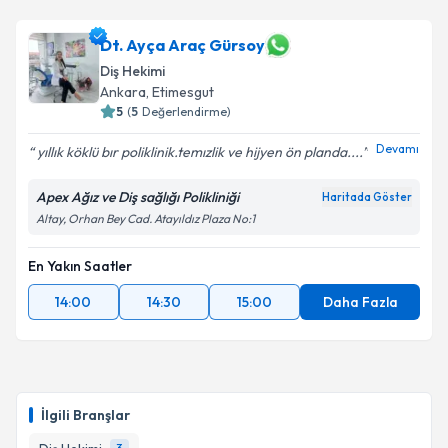
Dt. Ayça Araç Gürsoy
Diş Hekimi
Ankara
, Etimesgut
5
(
5
Değerlendirme)
Devamı
yıllık köklü bır poliklinik.temızlik ve hijyen ön planda....
Apex Ağız ve Diş sağlığı Polikliniği
Haritada Göster
Altay, Orhan Bey Cad. Atayıldız Plaza No:1
En Yakın Saatler
14:00
14:30
15:00
Daha Fazla
İlgili Branşlar