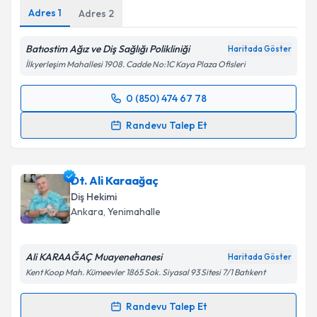
Adres
1
Adres
2
Batıostim Ağız ve Diş Sağlığı Polikliniği
Haritada Göster
İlkyerleşim Mahallesi 1908. Cadde No:1C Kaya Plaza Ofisleri
0 (850) 474 67 78
Randevu Takvimi Talebi
Randevu Talep Et
Dt. Duygu Demir Kökçınar
için randevu takvimi
talebi oluşturun. Size bu uzmandan randevu almanız
Dt. Ali Karaağaç
için bir takvim hazırlandığında e-posta ile
bilgilendireceğiz.
Diş Hekimi
Ankara
, Yenimahalle
E-posta Adresiniz
Ali KARAAĞAÇ Muayenehanesi
Haritada Göster
Kent Koop Mah. Kümeevler 1865 Sok. Siyasal 93 Sitesi 7/1 Batıkent
Kişisel verilerimin işlenmesine ilişkin
Aydınlatma
Randevu Talep Et
Metni
'ni okudum ve kişisel verilerimin belirtilen
Randevu Takvimi Talebi