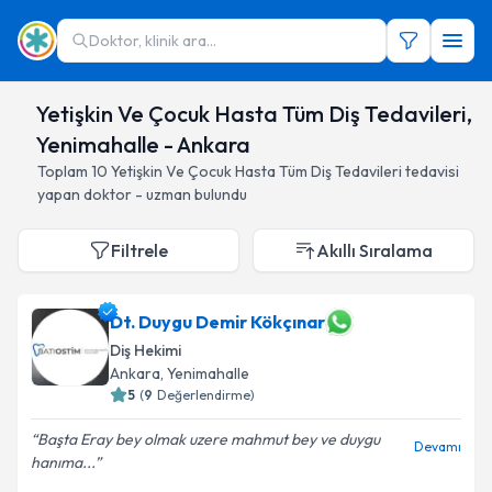
Doktor, klinik ara...
Yetişkin Ve Çocuk Hasta Tüm Diş Tedavileri,
Yenimahalle - Ankara
Toplam
10
Yetişkin Ve Çocuk Hasta Tüm Diş Tedavileri
tedavisi
yapan doktor - uzman bulundu
Filtrele
Akıllı Sıralama
Dt. Duygu Demir Kökçınar
Diş Hekimi
Ankara
, Yenimahalle
5
(
9
Değerlendirme)
Başta Eray bey olmak uzere mahmut bey ve duygu
Devamı
hanıma...