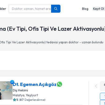
ikler
Blog
Kayıt Ol
a (Ev Tipi, Ofis Tipi Ve Lazer Aktivasyonlu),
 Ofis Tipi Ve Lazer Aktivasyonlu)
tedavisi yapan doktor - uzman bulundu
Dt. Egemen Açıkgöz
Diş Hekimi
Malatya
, Yeşilyurt
5
(
87
Değerlendirme)