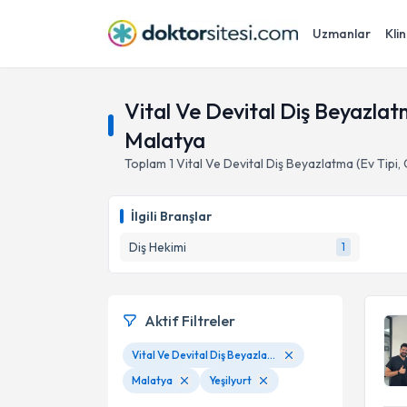
Uzmanlar
Klin
Vital Ve Devital Diş Beyazlatm
Malatya
Toplam
1
Vital Ve Devital Diş Beyazlatma (Ev Tipi,
İlgili Branşlar
Diş Hekimi
1
Aktif Filtreler
Vital Ve Devital Diş Beyazlatma (Ev Tipi, Ofis Tipi Ve Lazer Aktivasyonlu)
Malatya
Yeşilyurt