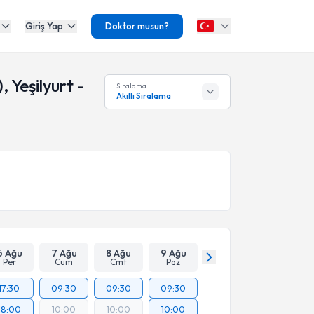
Giriş Yap
Doktor musun?
 Yeşilyurt -
Sıralama
Akıllı Sıralama
6 Ağu
7 Ağu
8 Ağu
9 Ağu
Per
Cum
Cmt
Paz
17:30
09:30
09:30
09:30
18:00
10:00
10:00
10:00