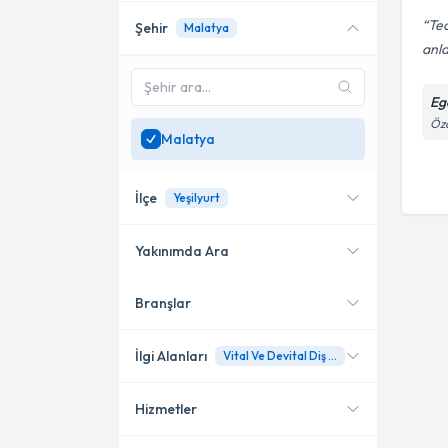
Tec
Şehir
Malatya
anla
Eg
Öza
Malatya
İlçe
Yeşilyurt
Yakınımda Ara
Branşlar
Konumuma yakın uzmanları
Yeşilyurt
göster
İlgi Alanları
Vital Ve Devital Diş Beyazlatma (Ev Tipi, Ofis Tipi Ve Lazer Aktivasyonlu)
Hizmetler
Diş Hekimi