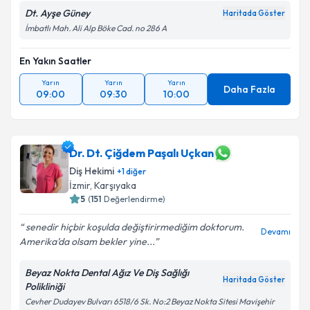
Dt. Ayşe Güney
Haritada Göster
İmbatlı Mah. Ali Alp Böke Cad. no 286 A
En Yakın Saatler
Yarın
Yarın
Yarın
Daha Fazla
09:00
09:30
10:00
Dr. Dt. Çiğdem Paşalı Uçkan
Diş Hekimi
+
1
diğer
İzmir
, Karşıyaka
5
(
151
Değerlendirme)
senedir hiçbir koşulda değiştirirmediğim doktorum.
Devamı
Amerika’da olsam bekler yine...
Beyaz Nokta Dental Ağız Ve Diş Sağlığı
Haritada Göster
Polikliniği
Cevher Dudayev Bulvarı 6518/6 Sk. No:2 Beyaz Nokta Sitesi Mavişehir