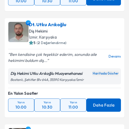
10:00
10:30
11:00
Dt. Utku Arıkoğlu
Diş Hekimi
İzmir
, Karşıyaka
5
(
2
Değerlendirme)
Ben kendisine çok teşekkür ederim, sonunda aile
Devamı
hekimimi buldum diş...
Diş Hekimi Utku Arıkoğlu Muayenehanesi
Haritada Göster
Bostanlı, Şehitler Blv 64A, 35590 Karşıyaka/İzmir
En Yakın Saatler
Yarın
Yarın
Yarın
Daha Fazla
10:00
10:30
11:00