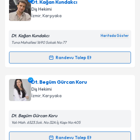
Dt. Kağan Kundakcı
Diş Hekimi
İzmir
, Karşıyaka
Dt. Kağan Kundakcı
Haritada Göster
Tuna Mahallesi 1690 Sokak No:77
Randevu Talep Et
Randevu Takvimi Talebi
Dt. Kağan Kundakcı
için randevu takvimi talebi
Dt. Begüm Gürcan Koru
oluşturun. Size bu uzmandan randevu almanız için bir
Diş Hekimi
takvim hazırlandığında e-posta ile bilgilendireceğiz.
İzmir
, Karşıyaka
E-posta Adresiniz
Dt. Begüm Gürcan Koru
Yalı Mah. 6523.Sok. No:32A İç Kapı No:405
Kişisel verilerimin işlenmesine ilişkin
Aydınlatma
Randevu Talep Et