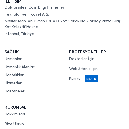
İLETİŞİM
Doktorsitesi Com Bilgi Hizmetleri
Teknoloji ve Ticaret A.Ş.
Maslak Mah. Ahi Evran Cd. A.O.S 55 Sokak No:2 Aksoy Plaza Giriş
Kat Kolektif House
İstanbul, Türkiye
SAĞLIK
PROFESYONELLER
Uzmanlar
Doktorlar İçin
Uzmanlık Alanları
Web Siteniz İçin
Hastalıklar
Kariyer
İşe Alım
Hizmetler
Hastaneler
KURUMSAL
Hakkımızda
Bize Ulaşın