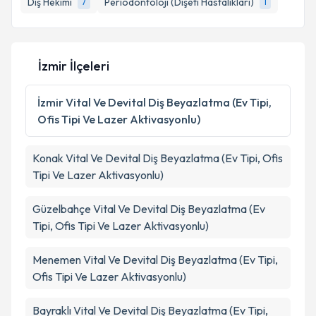
Diş Hekimi
Periodontoloji (Dişeti Hastalıkları)
7
1
E-posta Adresiniz
İzmir İlçeleri
Kişisel verilerimin işlenmesine ilişkin
Aydınlatma
Metni
'ni okudum ve kişisel verilerimin belirtilen
İzmir
Vital Ve Devital Diş Beyazlatma (Ev Tipi,
kapsamda işlenmesini kabul ediyorum.
Ofis Tipi Ve Lazer Aktivasyonlu)
Takvim Talebini Gönder
Konak
Vital Ve Devital Diş Beyazlatma (Ev Tipi, Ofis
Tipi Ve Lazer Aktivasyonlu)
Güzelbahçe
Vital Ve Devital Diş Beyazlatma (Ev
Tipi, Ofis Tipi Ve Lazer Aktivasyonlu)
Menemen
Vital Ve Devital Diş Beyazlatma (Ev Tipi,
Ofis Tipi Ve Lazer Aktivasyonlu)
Bayraklı
Vital Ve Devital Diş Beyazlatma (Ev Tipi,