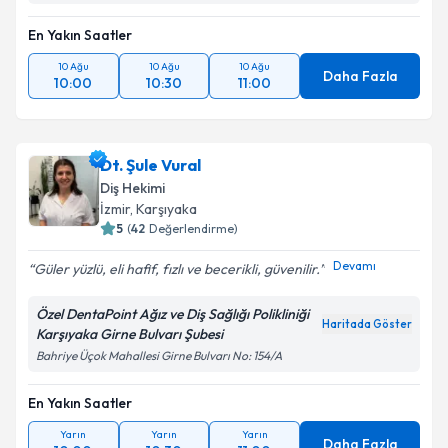
En Yakın Saatler
10 Ağu
10 Ağu
10 Ağu
Daha Fazla
10:00
10:30
11:00
Dt. Şule Vural
Diş Hekimi
İzmir
, Karşıyaka
5
(
42
Değerlendirme)
Devamı
Güler yüzlü, eli hafif, fızlı ve becerikli, güvenilir.
Özel DentaPoint Ağız ve Diş Sağlığı Polikliniği
Haritada Göster
Karşıyaka Girne Bulvarı Şubesi
Bahriye Üçok Mahallesi Girne Bulvarı No: 154/A
En Yakın Saatler
Yarın
Yarın
Yarın
Daha Fazla