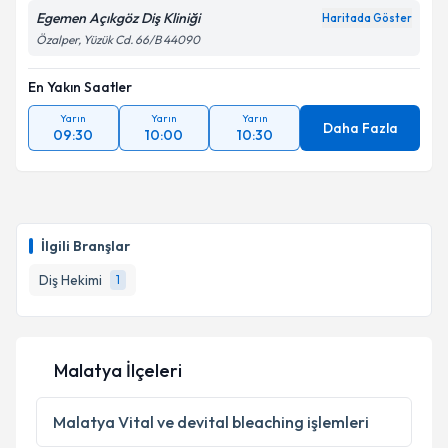
Egemen Açıkgöz Diş Kliniği
Haritada Göster
Özalper, Yüzük Cd. 66/B 44090
En Yakın Saatler
Yarın
Yarın
Yarın
Daha Fazla
09:30
10:00
10:30
İlgili Branşlar
Diş Hekimi
1
Malatya İlçeleri
Malatya
Vital ve devital bleaching işlemleri