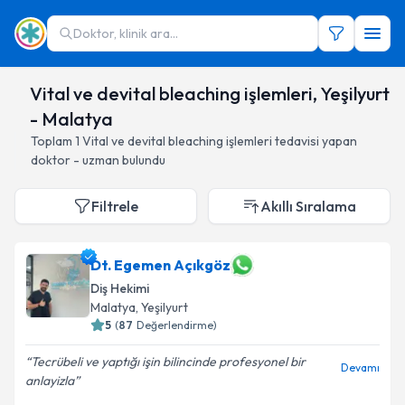
Doktor, klinik ara...
Vital ve devital bleaching işlemleri, Yeşilyurt
- Malatya
Toplam
1
Vital ve devital bleaching işlemleri
tedavisi yapan
doktor - uzman bulundu
Filtrele
Akıllı Sıralama
Dt. Egemen Açıkgöz
Diş Hekimi
Malatya
, Yeşilyurt
5
(
87
Değerlendirme)
Tecrübeli ve yaptığı işin bilincinde profesyonel bir
Devamı
anlayizla