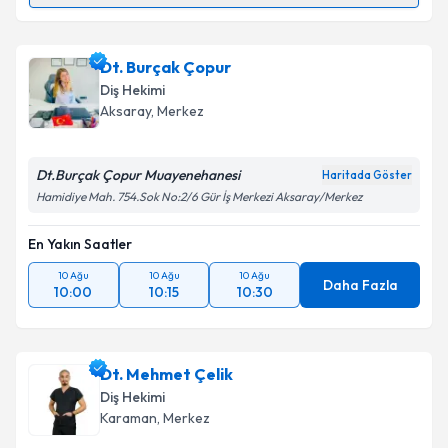
Dt. Yalçın Büyükgöl
için randevu takvimi talebi
Dt. Burçak Çopur
oluşturun. Size bu uzmandan randevu almanız için bir
Diş Hekimi
takvim hazırlandığında e-posta ile bilgilendireceğiz.
Aksaray
, Merkez
E-posta Adresiniz
Dt.Burçak Çopur Muayenehanesi
Haritada Göster
Hamidiye Mah. 754.Sok No:2/6 Gür İş Merkezi Aksaray/Merkez
En Yakın Saatler
Kişisel verilerimin işlenmesine ilişkin
Aydınlatma
Metni
'ni okudum ve kişisel verilerimin belirtilen
10 Ağu
10 Ağu
10 Ağu
kapsamda işlenmesini kabul ediyorum.
Daha Fazla
10:00
10:15
10:30
Takvim Talebini Gönder
Dt. Mehmet Çelik
Diş Hekimi
Karaman
, Merkez