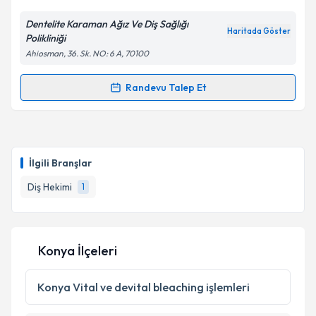
Dentelite Karaman Ağız Ve Diş Sağlığı
Haritada Göster
Polikliniği
Ahiosman, 36. Sk. NO: 6 A, 70100
Randevu Talep Et
Randevu Takvimi Talebi
Dt. Mehmet Çelik
için randevu takvimi talebi
oluşturun. Size bu uzmandan randevu almanız için bir
İlgili Branşlar
takvim hazırlandığında e-posta ile bilgilendireceğiz.
Diş Hekimi
1
E-posta Adresiniz
Konya İlçeleri
Kişisel verilerimin işlenmesine ilişkin
Aydınlatma
Metni
'ni okudum ve kişisel verilerimin belirtilen
Konya
Vital ve devital bleaching işlemleri
kapsamda işlenmesini kabul ediyorum.