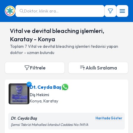
Doktor, klinik ara...
Vital ve devital bleaching işlemleri,
Karatay - Konya
Toplam
7
Vital ve devital bleaching işlemleri
tedavisi yapan
doktor - uzman bulundu
Filtrele
Akıllı Sıralama
Dt. Ceyda Baş
Diş Hekimi
Konya
, Karatay
Dt. Ceyda Baş
Haritada Göster
Şemsi Tebrizi Mahallesi İstanbul Caddesi No:149/A