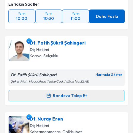
En Yakın Saatler
Yarın
Yarın
Yarın
Daha Fazla
10:00
10:30
11:00
Dt. Fatih Şükrü Şahingeri
Diş Hekimi
Konya
, Selçuklu
Dt. Fatih Şükrü Şahingeri
Haritada Göster
Şeker Mah. Hocacihan Tekke Cad. A Blok No:22 AE
Randevu Talep Et
Randevu Takvimi Talebi
Dt. Fatih Şükrü Şahingeri
için randevu takvimi talebi
Dt. Nuray Eren
oluşturun. Size bu uzmandan randevu almanız için bir
Diş Hekimi
takvim hazırlandığında e-posta ile bilgilendireceğiz.
Kahramanmaraş
, Onikişubat