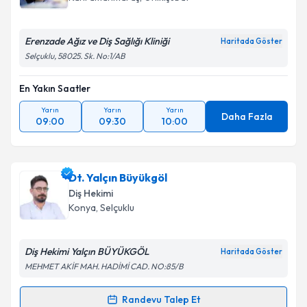
E-posta Adresiniz
Erenzade Ağız ve Diş Sağlığı Kliniği
Haritada Göster
Selçuklu, 58025. Sk. No:1/AB
En Yakın Saatler
Kişisel verilerimin işlenmesine ilişkin
Aydınlatma
Metni
'ni okudum ve kişisel verilerimin belirtilen
Yarın
Yarın
Yarın
kapsamda işlenmesini kabul ediyorum.
Daha Fazla
09:00
09:30
10:00
Takvim Talebini Gönder
Dt. Yalçın Büyükgöl
Diş Hekimi
Konya
, Selçuklu
Diş Hekimi Yalçın BÜYÜKGÖL
Haritada Göster
MEHMET AKİF MAH. HADİMİ CAD. NO:85/B
Randevu Talep Et
Randevu Takvimi Talebi