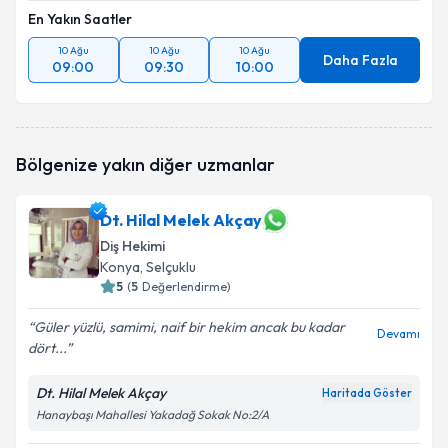
En Yakın Saatler
10 Ağu
10 Ağu
10 Ağu
Daha Fazla
09:00
09:30
10:00
Bölgenize yakın diğer uzmanlar
Dt. Hilal Melek Akçay
Diş Hekimi
Konya
, Selçuklu
5
(
5
Değerlendirme)
Güler yüzlü, samimi, naif bir hekim ancak bu kadar
Devamı
dört...
Dt. Hilal Melek Akçay
Haritada Göster
Hanaybaşı Mahallesi Yakadağ Sokak No:2/A