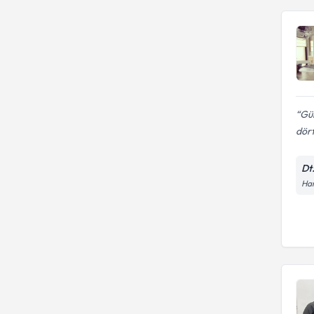
Gül
dört
Dt
Han