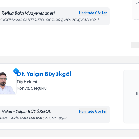
ka
. Refika Balcı Muayenehanesi
Haritada Göster
HEKİM MAH. BAHTIGÜZEL SK. 1.GİRİŞ NO: 2 C İÇ KAPI NO: 1
Randevu T
Dt. Yalçın
bu uzmandan
Dt. Yalçın Büyükgöl
posta ile bi
Diş Hekimi
E-posta Ad
Konya
, Selçuklu
B
ş Hekimi Yalçın BÜYÜKGÖL
Haritada Göster
Kişisel
HMET AKİF MAH. HADİMİ CAD. NO:85/B
okudum
işlenm