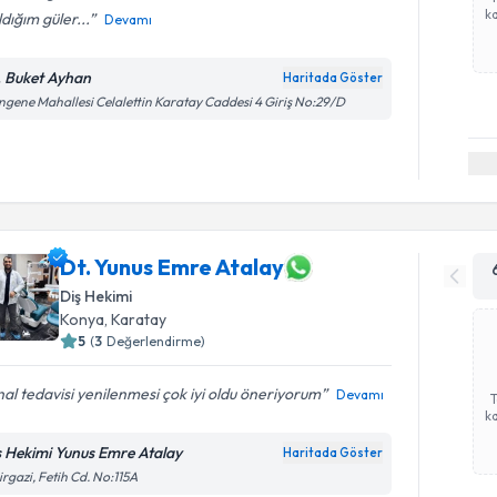
ka
ldığım güler...
Devamı
. Buket Ayhan
Haritada Göster
gene Mahallesi Celalettin Karatay Caddesi 4 Giriş No:29/D
Dt. Yunus Emre Atalay
Diş Hekimi
Konya
, Karatay
5
(
3
Değerlendirme)
al tedavisi yenilenmesi çok iyi oldu öneriyorum
Devamı
ka
ş Hekimi Yunus Emre Atalay
Haritada Göster
rgazi, Fetih Cd. No:115A