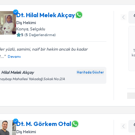
Dt. Hilal Melek Akçay
Diş Hekimi
Konya
, Selçuklu
5
(
5
Değerlendirme)
er yüzlü, samimi, naif bir hekim ancak bu kadar
ka
...
Devamı
. Hilal Melek Akçay
Haritada Göster
aybaşı Mahallesi Yakadağ Sokak No:2/A
Dt. M. Görkem Otal
Diş Hekimi