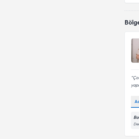
Bölg
Çok
yapı
A
Boz
Dem