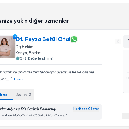
enize yakın diğer uzmanlar
Dt. Feyza Betül Otal
Diş Hekimi
Konya
, Bozkır
5
(
8
Değerlendirme)
 nazik ve anlayışlı biri tedaviyi hassasiyetle ve özenle
ka
yor....
Devamı
dres
1
Adres
2
kır Ağız ve Diş Sağlığı Polikliniği
Haritada Göster
ir Asaf Mahallesi 51005 Sokak No:2 Daire:1