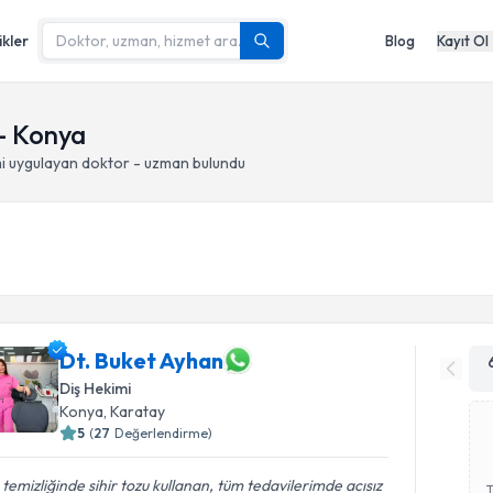
ikler
Blog
Kayıt Ol
 - Konya
i
uygulayan doktor - uzman bulundu
Dt. Buket Ayhan
Diş Hekimi
Konya
, Karatay
5
(
27
Değerlendirme)
 temizliğinde sihir tozu kullanan, tüm tedavilerimde acısız