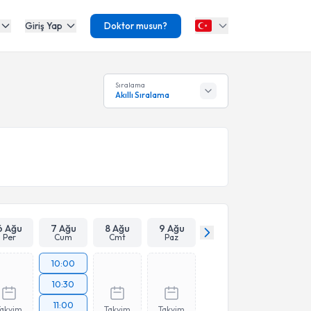
Giriş Yap
Doktor musun?
Sıralama
Akıllı Sıralama
6 Ağu
7 Ağu
8 Ağu
9 Ağu
Per
Cum
Cmt
Paz
10:00
10:30
11:00
Takvim
Takvim
Takvim