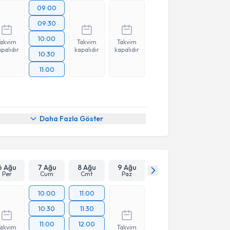
09:00
09:30
10:00
Takvim
Takvim
Takvim
palıdır
kapalıdır
kapalıdır
10:30
11:00
Daha Fazla Göster
6 Ağu
7 Ağu
8 Ağu
9 Ağu
Per
Cum
Cmt
Paz
10:00
11:00
10:30
11:30
11:00
12:00
Takvim
Takvim