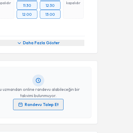
palıdır
kapalıdır
11:30
12:30
12:00
13:00
akvimi Talebi
Daha Fazla Göster
 Büyükgöl
için randevu takvimi talebi oluşturun. Size
 randevu almanız için bir takvim hazırlandığında e-
lgilendireceğiz.
resiniz
u uzmandan online randevu alabileceğin bir
takvimi bulunmuyor.
Randevu Talep Et
 verilerimin işlenmesine ilişkin
Aydınlatma Metni
'ni
 ve kişisel verilerimin belirtilen kapsamda
esini kabul ediyorum.