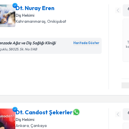
Dt. Nuray Eren
Diş Hekimi
Kahramanmaraş
, Onikişubat
enzade Ağız ve Diş Sağlığı Kliniği
Haritada Göster
ka
çuklu, 58025. Sk. No:1/AB
Dt. Candost Şekerler
Diş Hekimi
Ankara
, Çankaya