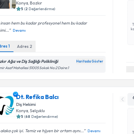
Konya
, Bozkır
5
(
2
Değerlendirme)
r insan hem bu kadar profesyonel hem bu kadar
ka
mi...
Devamı
dres
1
Adres
2
kır Ağız ve Diş Sağlığı Polikliniği
Haritada Göster
ir Asaf Mahallesi 51005 Sokak No:2 Daire:1
Dt. Refika Balcı
Diş Hekimi
Konya
, Selçuklu
5
(
68
Değerlendirme)
i alaka çok iyi. Temiz ve hijyen bir ortam aynı...
Devamı