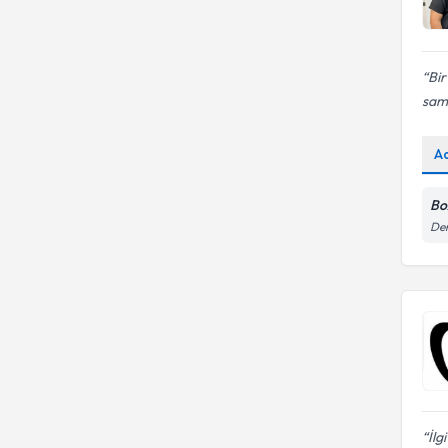
Bi
sami
A
Boz
Dem
İlg