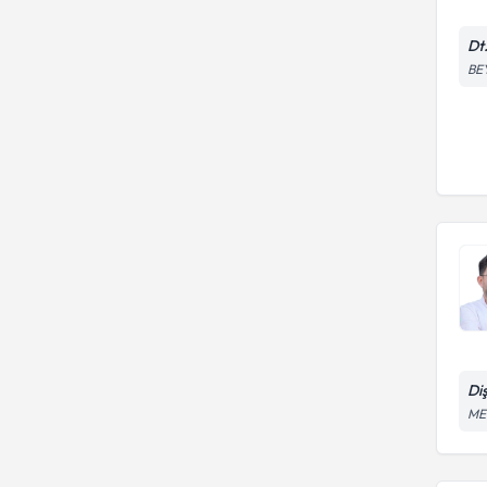
Dt
BEY
Di
ME