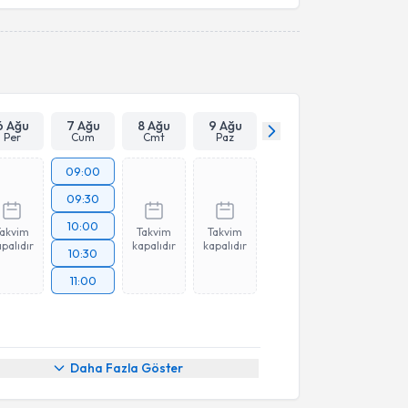
6 Ağu
7 Ağu
8 Ağu
9 Ağu
Per
Cum
Cmt
Paz
09:00
09:30
10:00
Takvim
Takvim
Takvim
palıdır
kapalıdır
kapalıdır
10:30
11:00
Daha Fazla Göster