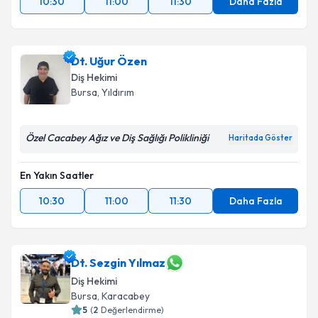
10:30
11:00
11:30
Daha Fazla
Dt. Uğur Özen
Diş Hekimi
Bursa
, Yıldırım
Özel Cacabey Ağız ve Diş Sağlığı Polikliniği
Haritada Göster
En Yakın Saatler
10:30
11:00
11:30
Daha Fazla
Dt. Sezgin Yılmaz
Diş Hekimi
Bursa
, Karacabey
5
(
2
Değerlendirme)