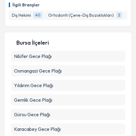
E-posta Adresiniz
İlgili Branşlar
Diş Hekimi
Ortodonti (Çene-Diş Bozuklukları)
Diş
40
2
Kişisel verilerimin işlenmesine ilişkin
Aydınlatma
Metni
'ni okudum ve kişisel verilerimin belirtilen
Bursa İlçeleri
kapsamda işlenmesini kabul ediyorum.
Nilüfer
Gece Plağı
Takvim Talebini Gönder
Osmangazi
Gece Plağı
Yıldırım
Gece Plağı
Gemlik
Gece Plağı
Gürsu
Gece Plağı
Karacabey
Gece Plağı