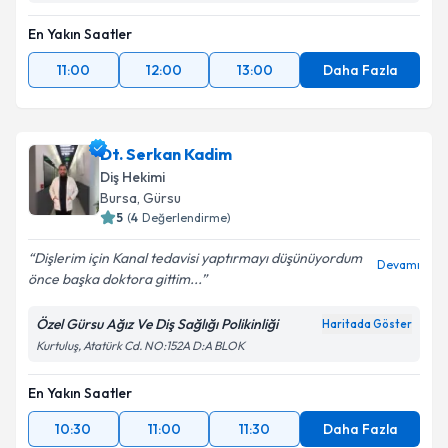
En Yakın Saatler
11:00
12:00
13:00
Daha Fazla
Dt. Serkan Kadim
Diş Hekimi
Bursa
, Gürsu
5
(
4
Değerlendirme)
Dişlerim için Kanal tedavisi yaptırmayı düşünüyordum
Devamı
önce başka doktora gittim...
Özel Gürsu Ağız Ve Diş Sağlığı Polikinliği
Haritada Göster
Kurtuluş, Atatürk Cd. NO:152A D:A BLOK
En Yakın Saatler
10:30
11:00
11:30
Daha Fazla