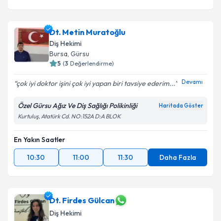
Dt. Metin Muratoğlu
Diş Hekimi
Bursa
, Gürsu
5
(
3
Değerlendirme)
Devamı
çok iyi doktor işini çok iyi yapan biri tavsiye ederim...
Özel Gürsu Ağız Ve Diş Sağlığı Polikinliği
Haritada Göster
Kurtuluş, Atatürk Cd. NO:152A D:A BLOK
En Yakın Saatler
10:30
11:00
11:30
Daha Fazla
Dt. Firdes Gülcan
Diş Hekimi