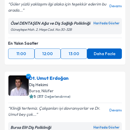
Güler yüzlü yaklaşımı ilgi alaka için teşekkür ederim bu
Devamı
arada...
Kişisel verilerimin işlenmesine ilişkin
Aydınlatma
Metni
'ni okudum ve kişisel verilerimin belirtilen
Özel DENTAŞEN Ağız ve Diş Sağlığı Polikliniği
Haritada Göster
kapsamda işlenmesini kabul ediyorum.
Güneştepe Mah. 2. Meşe Cad. No:30-32B
En Yakın Saatler
Takvim Talebini Gönder
11:00
12:00
13:00
Daha Fazla
Dt. Umut Erdoğan
Diş Hekimi
Bursa
, Nilüfer
5
(
317
Değerlendirme)
Kliniği tertemiz. Çalışanları iyi davranıyorlar ve Dr.
Devamı
Umut bey çok...
Bursa Elit Diş Polikliniği
Haritada Göster