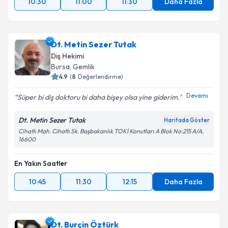
10:30
11:00
11:30
Daha Fazla
Dt. Metin Sezer Tutak
Diş Hekimi
Bursa
, Gemlik
4.9
(
8
Değerlendirme)
Devamı
Süper bi diş doktoru bi daha bişey olsa yine giderim.
Dt. Metin Sezer Tutak
Haritada Göster
Cihatlı Mah. Cihatlı Sk. Başbakanlık TOKİ Konutları A Blok No:215 A/A,
16600
En Yakın Saatler
10:45
11:30
12:15
Daha Fazla
Dt. Burçin Öztürk