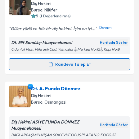
Size bu uzmandan randevu almanız için bir takvim
Diş Hekimi
hazırlandığında e-posta ile bilgilendireceğiz.
Bursa
, Nilüfer
5
(
1
Değerlendirme)
E-posta Adresiniz
Devamı
Güler yüzlü ve titiz bir diş hekimi. İşini en iyi...
Dt. Elif Sandıkçı Muayenehanesi
Haritada Göster
Odunluk Mah. Mihraplı Cad. Yılmazlar İş Merkezi No:12 İç Kapı No:8
Kişisel verilerimin işlenmesine ilişkin
Aydınlatma
Metni
'ni okudum ve kişisel verilerimin belirtilen
kapsamda işlenmesini kabul ediyorum.
Randevu Talep Et
Randevu Takvimi Talebi
Takvim Talebini Gönder
Dt. Elif Sandıkçı
için randevu takvimi talebi oluşturun.
Dt. A. Funda Dönmez
Size bu uzmandan randevu almanız için bir takvim
Diş Hekimi
hazırlandığında e-posta ile bilgilendireceğiz.
Bursa
, Osmangazi
E-posta Adresiniz
Diş Hekimi ASİYE FUNDA DÖNMEZ
Haritada Göster
Muayenehanesi
BAĞLARBAŞİ MH.NİŞAN SOK EVKE OPUS PLAZA NO:3 OFİS:52