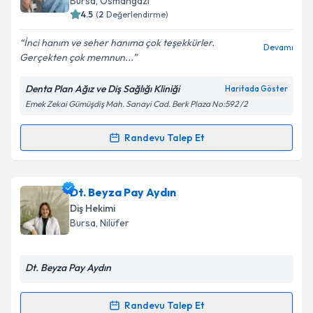
Bursa
, Osmangazi
bilgilendireceğiz.
4.5
(
2
Değerlendirme)
E-posta Adresiniz
İnci hanım ve seher hanıma çok teşekkürler.
Devamı
Gerçekten çok memnun...
Denta Plan Ağız ve Diş Sağlığı Kliniği
Haritada Göster
Emek Zekai Gümüşdiş Mah. Sanayi Cad. Berk Plaza No:592 /2
Kişisel verilerimin işlenmesine ilişkin
Aydınlatma
Metni
'ni okudum ve kişisel verilerimin belirtilen
kapsamda işlenmesini kabul ediyorum.
Randevu Talep Et
Randevu Takvimi Talebi
Takvim Talebini Gönder
Dt. İnci Özevin Erataç
için randevu takvimi talebi
Dt. Beyza Pay Aydın
oluşturun. Size bu uzmandan randevu almanız için bir
Diş Hekimi
takvim hazırlandığında e-posta ile bilgilendireceğiz.
Bursa
, Nilüfer
E-posta Adresiniz
Dt. Beyza Pay Aydın
Randevu Talep Et
Randevu Takvimi Talebi