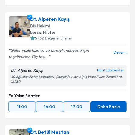
Dt. Alperen Kayış
Diş Hekimi
Bursa
, Nilüfer
5
(
32
Değerlendirme)
Güler yüzlü hizmet ve detaylı muayene için
Devamı
teşekkürler. Diş taşı...
Dt. Alperen Kayış
Haritada Göster
30 Ağustos Zafer Mahallesi, Çamlık Bulvarı Alpiş Viale Evleri Zemin Kat,
16280
En Yakın Saatler
11:00
16:00
17:00
Daha Fazla
Dt. Betül Mestan