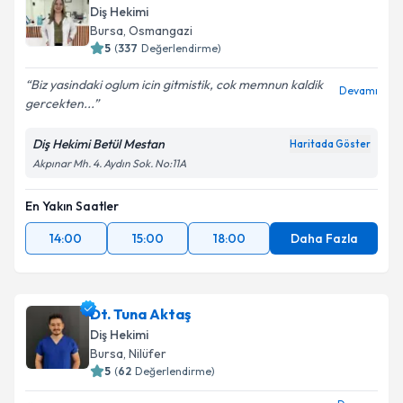
Diş Hekimi
Bursa
, Osmangazi
5
(
337
Değerlendirme)
Biz yasindaki oglum icin gitmistik, cok memnun kaldik
Devamı
gercekten...
Diş Hekimi Betül Mestan
Haritada Göster
Akpınar Mh. 4. Aydın Sok. No:11A
En Yakın Saatler
14:00
15:00
18:00
Daha Fazla
Dt. Tuna Aktaş
Diş Hekimi
Bursa
, Nilüfer
5
(
62
Değerlendirme)