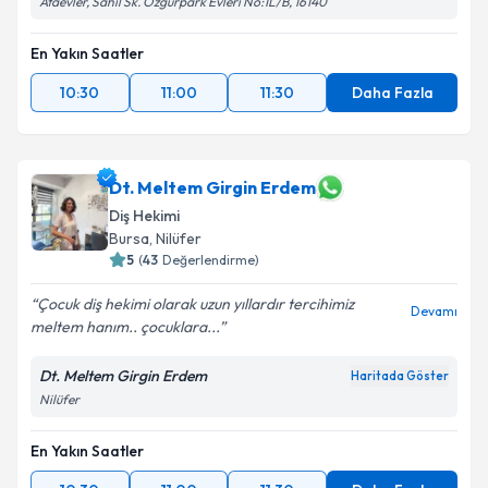
Ataevler, Sahil Sk. Özgürpark Evleri No:1L/B, 16140
En Yakın Saatler
10:30
11:00
11:30
Daha Fazla
Dt. Meltem Girgin Erdem
Diş Hekimi
Bursa
, Nilüfer
5
(
43
Değerlendirme)
Çocuk diş hekimi olarak uzun yıllardır tercihimiz
Devamı
meltem hanım.. çocuklara...
Dt. Meltem Girgin Erdem
Haritada Göster
Nilüfer
En Yakın Saatler