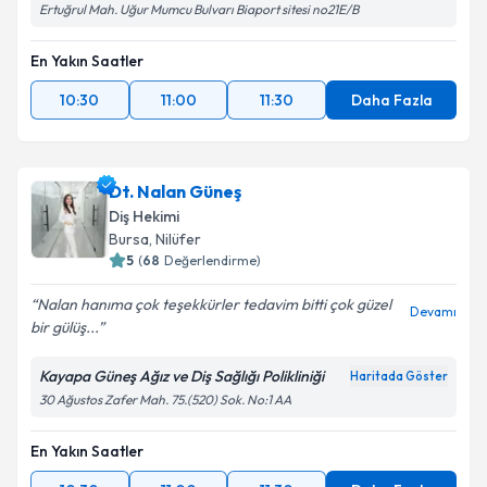
Ertuğrul Mah. Uğur Mumcu Bulvarı Biaport sitesi no21E/B
En Yakın Saatler
10:30
11:00
11:30
Daha Fazla
Dt. Nalan Güneş
Diş Hekimi
Bursa
, Nilüfer
5
(
68
Değerlendirme)
Nalan hanıma çok teşekkürler tedavim bitti çok güzel
Devamı
bir gülüş...
Kayapa Güneş Ağız ve Diş Sağlığı Polikliniği
Haritada Göster
30 Ağustos Zafer Mah. 75.(520) Sok. No:1 AA
En Yakın Saatler