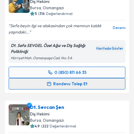
Diş Hekimi
Bursa
, Osmangazi
5
(
316
Değerlendirme)
Sefa beyin ilgi ve alakasindan çok memnun kaldık
Devamı
yaşındaki...
Dt. Sefa SEVGEL Özel Ağız ve Diş Sağlığı
Haritada Göster
Polikliniği
Hürriyet Mah. Osmanpaşa Cad. No: 5 A
0 (850) 811 66 35
Randevu Takvimi Talebi
Randevu Talep Et
Dt. Sefa Sevgel
için randevu takvimi talebi oluşturun.
Size bu uzmandan randevu almanız için bir takvim
Dt. Sevcan Şen
hazırlandığında e-posta ile bilgilendireceğiz.
Diş Hekimi
E-posta Adresiniz
Bursa
, Osmangazi
4.9
(
222
Değerlendirme)