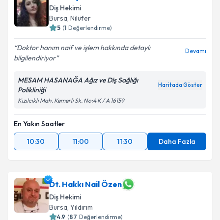
Diş Hekimi
Bursa
, Nilüfer
5
(
1
Değerlendirme)
Doktor hanım naif ve işlem hakkında detaylı
Devamı
bilgilendiriyor
MESAM HASANAĞA Ağız ve Diş Sağlığı
Haritada Göster
Polikliniği
Kızılcıklı Mah. Kemerli Sk. No:4 K / A 16159
En Yakın Saatler
10:30
11:00
11:30
Daha Fazla
Dt. Hakkı Nail Özen
Diş Hekimi
Bursa
, Yıldırım
4.9
(
87
Değerlendirme)