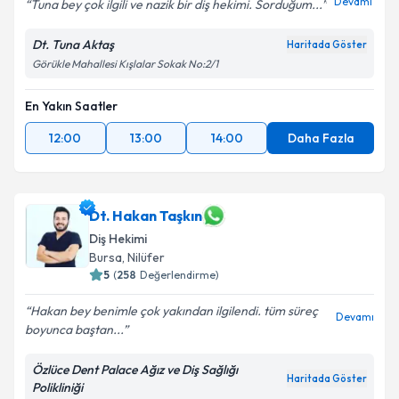
Devamı
Tuna bey çok ilgili ve nazik bir diş hekimi. Sorduğum...
Dt. Tuna Aktaş
Haritada Göster
Görükle Mahallesi Kışlalar Sokak No:2/1
En Yakın Saatler
12:00
13:00
14:00
Daha Fazla
Dt. Hakan Taşkın
Diş Hekimi
Bursa
, Nilüfer
5
(
258
Değerlendirme)
Hakan bey benimle çok yakından ilgilendi. tüm süreç
Devamı
boyunca baştan...
Özlüce Dent Palace Ağız ve Diş Sağlığı
Haritada Göster
Polikliniği