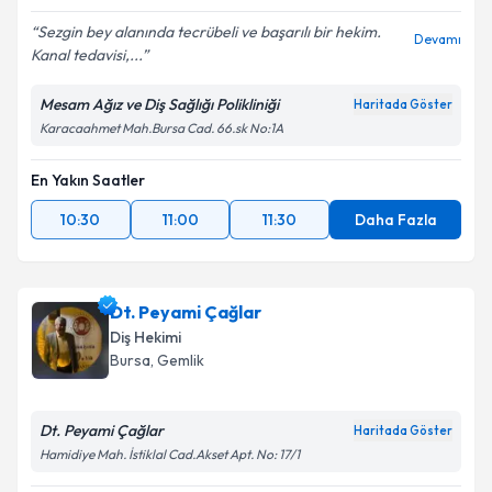
Sezgin bey alanında tecrübeli ve başarılı bir hekim.
Devamı
Kanal tedavisi,...
Mesam Ağız ve Diş Sağlığı Polikliniği
Haritada Göster
Karacaahmet Mah.Bursa Cad. 66.sk No:1A
En Yakın Saatler
10:30
11:00
11:30
Daha Fazla
Dt. Peyami Çağlar
Diş Hekimi
Bursa
, Gemlik
Dt. Peyami Çağlar
Haritada Göster
Hamidiye Mah. İstiklal Cad.Akset Apt. No: 17/1