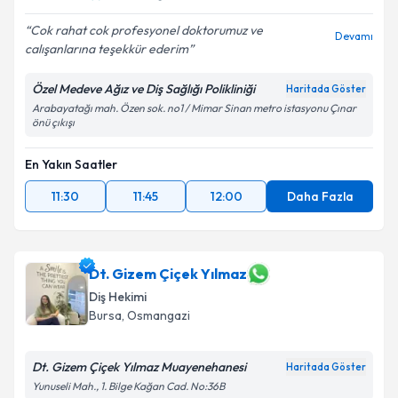
Cok rahat cok profesyonel doktorumuz ve
Devamı
calışanlarına teşekkür ederim
Özel Medeve Ağız ve Diş Sağlığı Polikliniği
Haritada Göster
Arabayatağı mah. Özen sok. no1 / Mimar Sinan metro istasyonu Çınar
önü çıkışı
En Yakın Saatler
11:30
11:45
12:00
Daha Fazla
Dt. Gizem Çiçek Yılmaz
Diş Hekimi
Bursa
, Osmangazi
Dt. Gizem Çiçek Yılmaz Muayenehanesi
Haritada Göster
Yunuseli Mah., 1. Bilge Kağan Cad. No:36B