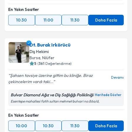
En Yakın Saatler
10:30
11:00
11:30
Daha Fazla
Dt. Burak Irkörücü
Diş Hekimi
Bursa
, Nilüfer
5
(
361
Değerlendirme)
Şahsen tavsiye üzerine gittim bu kliniğe. Biraz
Devamı
çekincelerim vardı taki...
Bulvar Diamond Ağız ve Diş Sağlığğı Polikliniği
Haritada Göster
Esentepe mahallesi fatih sultan mehmet bulvari no:86a/d,
En Yakın Saatler
10:00
10:30
11:30
Daha Fazla