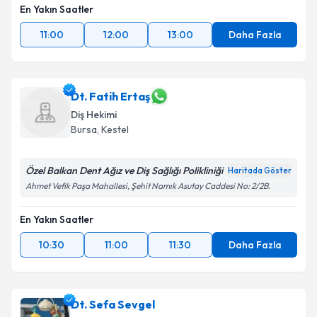
En Yakın Saatler
11:00
12:00
13:00
Daha Fazla
Dt. Fatih Ertaş
Diş Hekimi
Bursa
, Kestel
Özel Balkan Dent Ağız ve Diş Sağlığı Polikliniği
Haritada Göster
Ahmet Vefik Paşa Mahallesi, Şehit Namık Asutay Caddesi No: 2/2B.
En Yakın Saatler
10:30
11:00
11:30
Daha Fazla
Dt. Sefa Sevgel