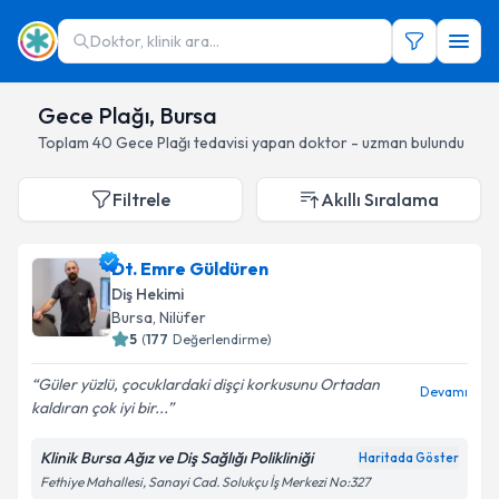
Doktor, klinik ara...
Gece Plağı, Bursa
Toplam
40
Gece Plağı
tedavisi yapan doktor - uzman bulundu
Filtrele
Akıllı Sıralama
Dt. Emre Güldüren
Diş Hekimi
Bursa
, Nilüfer
5
(
177
Değerlendirme)
Güler yüzlü, çocuklardaki dişçi korkusunu Ortadan
Devamı
kaldıran çok iyi bir...
Klinik Bursa Ağız ve Diş Sağlığı Polikliniği
Haritada Göster
Fethiye Mahallesi, Sanayi Cad. Solukçu İş Merkezi No:327