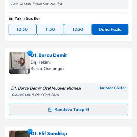
Fethiye Mah. Füsun Sok. No:11/A
En Yakın Saatler
10:30
11:30
12:30
Daha Fazla
Dt. Burcu Demir
Diş Hekimi
Bursa
, Osmangazi
Dt. Burcu Demir Özel Muayenehanesi
Haritada Göster
Yunuseli Mh. 8.Okul Cad. 26/A
Randevu Talep Et
Randevu Takvimi Talebi
Dt. Burcu Demir
için randevu takvimi talebi oluşturun.
Dt. Elif Sandıkçı