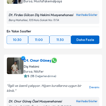
Bursa
, Mustafakemalpaşa
Dt. Firdes Gülcan Diş Hekimi Muayenehanesi
Haritada Göster
Barış Mahallesi, 105 Nolu Sokak No: 11/1A
En Yakın Saatler
10:30
11:00
11:30
Daha Fazla
Dt. Onur Güneş
Diş Hekimi
Bursa
, Nilüfer
5
(
35
Değerlendirme)
İlgili ve özenli çalışıyor. Hijyen kurallarına uygun bir
Devamı
klinik.
Dt. Onur Güneş Özel Muayenehanesi
Haritada Göster