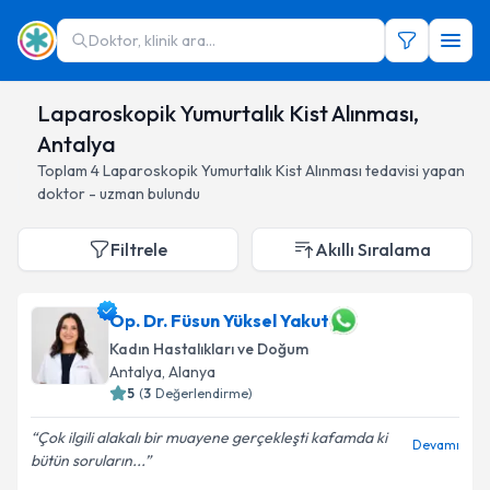
Doktor, klinik ara...
Laparoskopik Yumurtalık Kist Alınması,
Antalya
Toplam
4
Laparoskopik Yumurtalık Kist Alınması
tedavisi yapan
doktor - uzman bulundu
Filtrele
Akıllı Sıralama
Op. Dr. Füsun Yüksel Yakut
Kadın Hastalıkları ve Doğum
Antalya
, Alanya
5
(
3
Değerlendirme)
Çok ilgili alakalı bir muayene gerçekleşti kafamda ki
Devamı
bütün soruların...