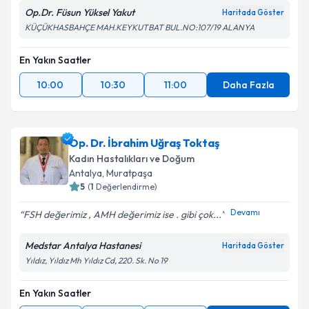
Op.Dr. Füsun Yüksel Yakut
Haritada Göster
KÜÇÜKHASBAHÇE MAH.KEYKUTBAT BUL.NO:107/19 ALANYA
En Yakın Saatler
10:00
10:30
11:00
Daha Fazla
Op. Dr. İbrahim Uğraş Toktaş
Kadın Hastalıkları ve Doğum
Antalya
, Muratpaşa
5
(
1
Değerlendirme)
Devamı
FSH değerimiz , AMH değerimiz ise . gibi çok...
Medstar Antalya Hastanesi
Haritada Göster
Yıldız, Yıldız Mh Yıldız Cd, 220. Sk. No 19
En Yakın Saatler