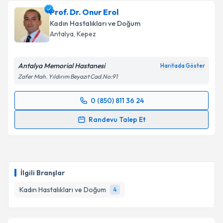
Prof. Dr. Onur Erol
Kadın Hastalıkları ve Doğum
Antalya
, Kepez
Antalya Memorial Hastanesi
Haritada Göster
Zafer Mah. Yıldırım Beyazıt Cad.No:91
0 (850) 811 36 24
Randevu Takvimi Talebi
Randevu Talep Et
Prof. Dr. Onur Erol
için randevu takvimi talebi
oluşturun. Size bu uzmandan randevu almanız için bir
takvim hazırlandığında e-posta ile bilgilendireceğiz.
İlgili Branşlar
E-posta Adresiniz
Kadın Hastalıkları ve Doğum
4