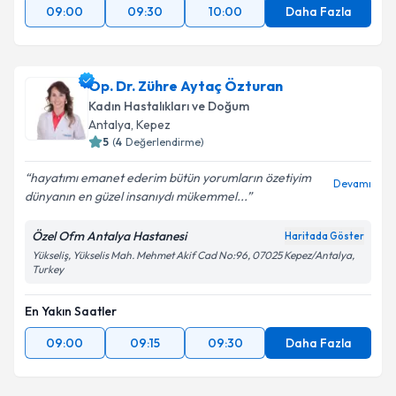
09:00
09:30
10:00
Daha Fazla
Op. Dr. Zühre Aytaç Özturan
Kadın Hastalıkları ve Doğum
Antalya
, Kepez
5
(
4
Değerlendirme)
hayatımı emanet ederim bütün yorumların özetiyim
Devamı
dünyanın en güzel insanıydı mükemmel...
Özel Ofm Antalya Hastanesi
Haritada Göster
Yükseliş, Yükselis Mah. Mehmet Akif Cad No:96, 07025 Kepez/Antalya,
Turkey
En Yakın Saatler
09:00
09:15
09:30
Daha Fazla