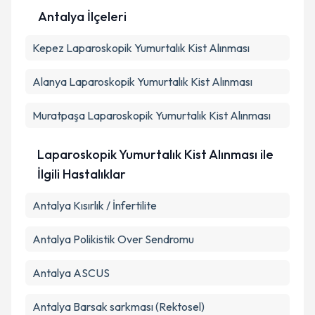
Kişisel verilerimin işlenmesine ilişkin
Aydınlatma
Antalya İlçeleri
Metni
'ni okudum ve kişisel verilerimin belirtilen
kapsamda işlenmesini kabul ediyorum.
Kepez
Laparoskopik Yumurtalık Kist Alınması
Takvim Talebini Gönder
Alanya
Laparoskopik Yumurtalık Kist Alınması
Muratpaşa
Laparoskopik Yumurtalık Kist Alınması
Laparoskopik Yumurtalık Kist Alınması ile
İlgili Hastalıklar
Antalya Kısırlık / İnfertilite
Antalya Polikistik Over Sendromu
Antalya ASCUS
Antalya Barsak sarkması (Rektosel)