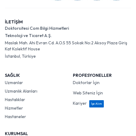
İLETİŞİM
Doktorsitesi Com Bilgi Hizmetleri
Teknoloji ve Ticaret A.Ş.
Maslak Mah. Ahi Evran Cd. A.O.S 55 Sokak No:2 Aksoy Plaza Giriş
Kat Kolektif House
İstanbul, Türkiye
SAĞLIK
PROFESYONELLER
Uzmanlar
Doktorlar İçin
Uzmanlık Alanları
Web Siteniz İçin
Hastalıklar
Kariyer
İşe Alım
Hizmetler
Hastaneler
KURUMSAL