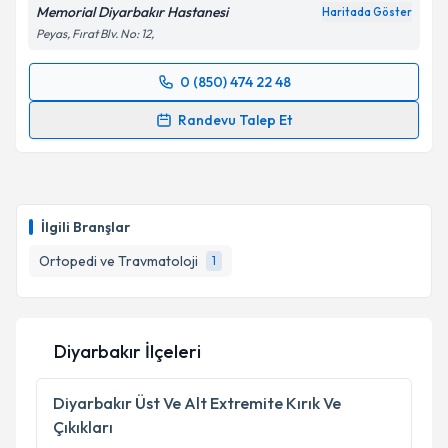
Memorial Diyarbakır Hastanesi
Haritada Göster
Peyas, Fırat Blv. No: 12,
0 (850) 474 22 48
Randevu Takvimi Talebi
Randevu Talep Et
Op. Dr. İlhami Şahin
için randevu takvimi talebi
oluşturun. Size bu uzmandan randevu almanız için bir
takvim hazırlandığında e-posta ile bilgilendireceğiz.
İlgili Branşlar
E-posta Adresiniz
Ortopedi ve Travmatoloji
1
Kişisel verilerimin işlenmesine ilişkin
Aydınlatma
Diyarbakır İlçeleri
Metni
'ni okudum ve kişisel verilerimin belirtilen
kapsamda işlenmesini kabul ediyorum.
Diyarbakır
Üst Ve Alt Extremite Kırık Ve
Çıkıkları
Takvim Talebini Gönder