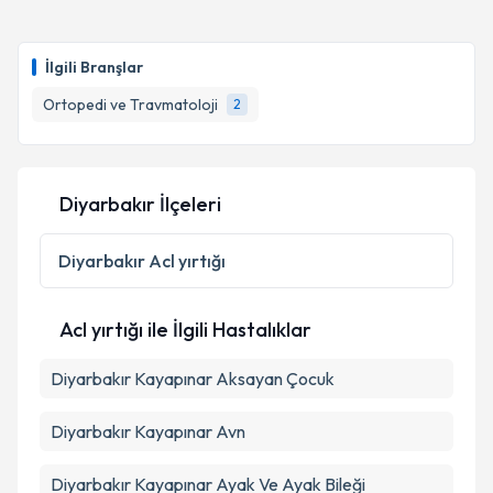
oluşturun. Size bu uzmandan randevu almanız için bir
takvim hazırlandığında e-posta ile bilgilendireceğiz.
İlgili Branşlar
E-posta Adresiniz
Ortopedi ve Travmatoloji
2
Kişisel verilerimin işlenmesine ilişkin
Aydınlatma
Diyarbakır İlçeleri
Metni
'ni okudum ve kişisel verilerimin belirtilen
kapsamda işlenmesini kabul ediyorum.
Diyarbakır
Acl yırtığı
Takvim Talebini Gönder
Acl yırtığı ile İlgili Hastalıklar
Diyarbakır Kayapınar Aksayan Çocuk
Diyarbakır Kayapınar Avn
Diyarbakır Kayapınar Ayak Ve Ayak Bileği