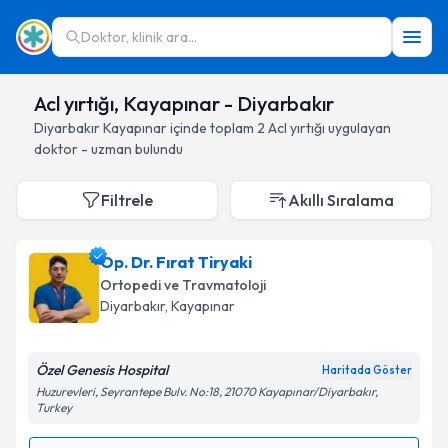
Doktor, klinik ara...
Acl yırtığı, Kayapınar - Diyarbakır
Diyarbakır
Kayapınar
içinde toplam
2
Acl yırtığı
uygulayan
doktor - uzman bulundu
Filtrele
Akıllı Sıralama
Op. Dr. Fırat Tiryaki
Ortopedi ve Travmatoloji
Diyarbakır
, Kayapınar
Özel Genesis Hospital
Haritada Göster
Huzurevleri, Seyrantepe Bulv. No:18, 21070 Kayapınar/Diyarbakır,
Turkey