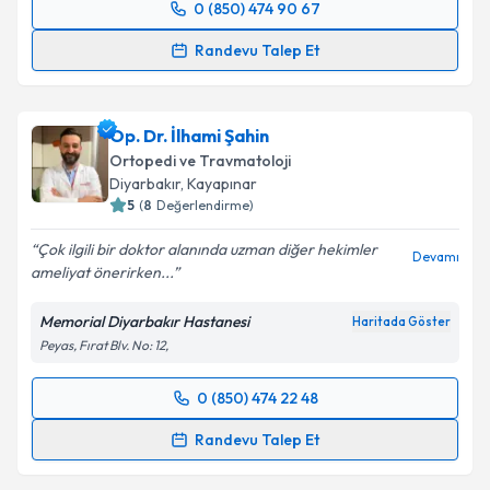
0 (850) 474 90 67
Randevu Takvimi Talebi
Randevu Talep Et
Op. Dr. Fırat Tiryaki
için randevu takvimi talebi
oluşturun. Size bu uzmandan randevu almanız için bir
Op. Dr. İlhami Şahin
takvim hazırlandığında e-posta ile bilgilendireceğiz.
Ortopedi ve Travmatoloji
E-posta Adresiniz
Diyarbakır
, Kayapınar
5
(
8
Değerlendirme)
Çok ilgili bir doktor alanında uzman diğer hekimler
Devamı
ameliyat önerirken...
Kişisel verilerimin işlenmesine ilişkin
Aydınlatma
Metni
'ni okudum ve kişisel verilerimin belirtilen
Memorial Diyarbakır Hastanesi
Haritada Göster
kapsamda işlenmesini kabul ediyorum.
Peyas, Fırat Blv. No: 12,
Takvim Talebini Gönder
0 (850) 474 22 48
Randevu Takvimi Talebi
Randevu Talep Et
Op. Dr. İlhami Şahin
için randevu takvimi talebi