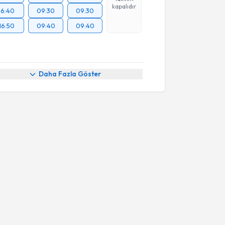
kapalıdır
16:40
09:30
09:30
16:50
09:40
09:40
Daha Fazla Göster