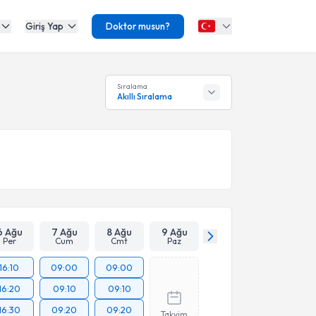
Giriş Yap
Doktor musun?
Sıralama
Akıllı Sıralama
6 Ağu
7 Ağu
8 Ağu
9 Ağu
Per
Cum
Cmt
Paz
16:10
09:00
09:00
16:20
09:10
09:10
16:30
09:20
09:20
Takvim