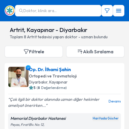
Doktor, klinik ara...
Artrit, Kayapınar - Diyarbakır
Toplam
8
Artrit
tedavisi yapan doktor - uzman bulundu
Filtrele
Akıllı Sıralama
Op. Dr. İlhami Şahin
Ortopedi ve Travmatoloji
Diyarbakır
, Kayapınar
5
(
8
Değerlendirme)
Çok ilgili bir doktor alanında uzman diğer hekimler
Devamı
ameliyat önerirken...
Memorial Diyarbakır Hastanesi
Haritada Göster
Peyas, Fırat Blv. No: 12,