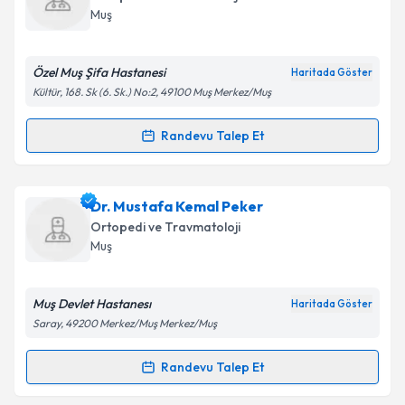
takvim hazırlandığında e-posta ile bilgilendireceğiz.
Muş
E-posta Adresiniz
Özel Muş Şifa Hastanesi
Haritada Göster
Kültür, 168. Sk (6. Sk.) No:2, 49100 Muş Merkez/Muş
Kişisel verilerimin işlenmesine ilişkin
Aydınlatma
Randevu Talep Et
Randevu Takvimi Talebi
Metni
'ni okudum ve kişisel verilerimin belirtilen
kapsamda işlenmesini kabul ediyorum.
Dr. Bülent Emrah Sayın
için randevu takvimi talebi
Dr. Mustafa Kemal Peker
oluşturun. Size bu uzmandan randevu almanız için bir
Takvim Talebini Gönder
Ortopedi ve Travmatoloji
takvim hazırlandığında e-posta ile bilgilendireceğiz.
Muş
E-posta Adresiniz
Muş Devlet Hastanesı
Haritada Göster
Saray, 49200 Merkez/Muş Merkez/Muş
Kişisel verilerimin işlenmesine ilişkin
Aydınlatma
Randevu Talep Et
Randevu Takvimi Talebi
Metni
'ni okudum ve kişisel verilerimin belirtilen
kapsamda işlenmesini kabul ediyorum.