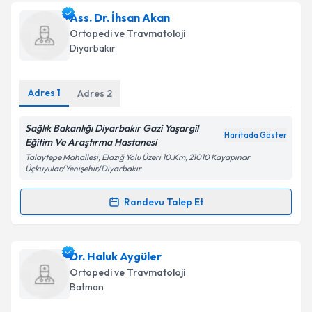
Dr. Necati Aksoy
için randevu takvimi talebi
Ass. Dr. İhsan Akan
oluşturun. Size bu uzmandan randevu almanız için bir
Ortopedi ve Travmatoloji
takvim hazırlandığında e-posta ile bilgilendireceğiz.
Diyarbakır
E-posta Adresiniz
Adres
1
Adres
2
Sağlık Bakanlığı Diyarbakır Gazi Yaşargil
Haritada Göster
Kişisel verilerimin işlenmesine ilişkin
Aydınlatma
Eğitim Ve Araştırma Hastanesi
Metni
'ni okudum ve kişisel verilerimin belirtilen
Talaytepe Mahallesi, Elazığ Yolu Üzeri 10.Km, 21010 Kayapınar
kapsamda işlenmesini kabul ediyorum.
Üçkuyular/Yenişehir/Diyarbakır
Randevu Talep Et
Randevu Takvimi Talebi
Takvim Talebini Gönder
Ass. Dr. İhsan Akan
için randevu takvimi talebi
Dr. Haluk Aygüler
oluşturun. Size bu uzmandan randevu almanız için bir
Ortopedi ve Travmatoloji
takvim hazırlandığında e-posta ile bilgilendireceğiz.
Batman
E-posta Adresiniz