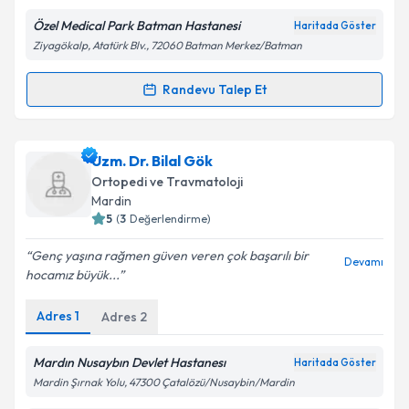
Özel Medical Park Batman Hastanesi
Haritada Göster
Ziyagökalp, Atatürk Blv., 72060 Batman Merkez/Batman
Kişisel verilerimin işlenmesine ilişkin
Aydınlatma
Randevu Talep Et
Randevu Takvimi Talebi
Metni
'ni okudum ve kişisel verilerimin belirtilen
kapsamda işlenmesini kabul ediyorum.
Dr. Haluk Aygüler
için randevu takvimi talebi
Uzm. Dr. Bilal Gök
oluşturun. Size bu uzmandan randevu almanız için bir
Takvim Talebini Gönder
Ortopedi ve Travmatoloji
takvim hazırlandığında e-posta ile bilgilendireceğiz.
Mardin
5
(
3
Değerlendirme)
E-posta Adresiniz
Genç yaşına rağmen güven veren çok başarılı bir
Devamı
hocamız büyük...
Adres
1
Adres
2
Kişisel verilerimin işlenmesine ilişkin
Aydınlatma
Metni
'ni okudum ve kişisel verilerimin belirtilen
kapsamda işlenmesini kabul ediyorum.
Mardın Nusaybın Devlet Hastanesı
Haritada Göster
Mardin Şırnak Yolu, 47300 Çatalözü/Nusaybin/Mardin