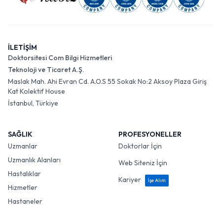
İLETİŞİM
Doktorsitesi Com Bilgi Hizmetleri
Teknoloji ve Ticaret A.Ş.
Maslak Mah. Ahi Evran Cd. A.O.S 55 Sokak No:2 Aksoy Plaza Giriş
Kat Kolektif House
İstanbul, Türkiye
SAĞLIK
PROFESYONELLER
Uzmanlar
Doktorlar İçin
Uzmanlık Alanları
Web Siteniz İçin
Hastalıklar
Kariyer
İşe Alım
Hizmetler
Hastaneler