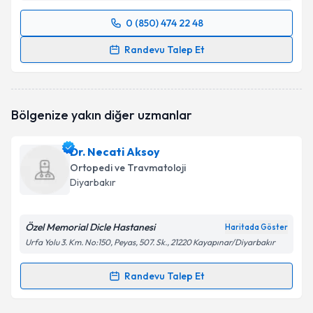
0 (850) 474 22 48
Randevu Takvimi Talebi
Randevu Talep Et
Op. Dr. İlhami Şahin
için randevu takvimi talebi
oluşturun. Size bu uzmandan randevu almanız için bir
takvim hazırlandığında e-posta ile bilgilendireceğiz.
Bölgenize yakın diğer uzmanlar
E-posta Adresiniz
Dr. Necati Aksoy
Ortopedi ve Travmatoloji
Diyarbakır
Kişisel verilerimin işlenmesine ilişkin
Aydınlatma
Metni
'ni okudum ve kişisel verilerimin belirtilen
Özel Memorial Dicle Hastanesi
Haritada Göster
kapsamda işlenmesini kabul ediyorum.
Urfa Yolu 3. Km. No:150, Peyas, 507. Sk., 21220 Kayapınar/Diyarbakır
Takvim Talebini Gönder
Randevu Talep Et
Randevu Takvimi Talebi