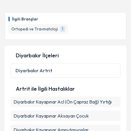
Dr. Mustafa Kemal Peker
için randevu takvimi talebi
oluşturun. Size bu uzmandan randevu almanız için bir
Takvim Talebini Gönder
İlgili Branşlar
takvim hazırlandığında e-posta ile bilgilendireceğiz.
Ortopedi ve Travmatoloji
1
E-posta Adresiniz
Diyarbakır İlçeleri
Kişisel verilerimin işlenmesine ilişkin
Aydınlatma
Metni
'ni okudum ve kişisel verilerimin belirtilen
Diyarbakır
Artrit
kapsamda işlenmesini kabul ediyorum.
Artrit ile İlgili Hastalıklar
Takvim Talebini Gönder
Diyarbakır Kayapınar Acl (Ön Çapraz Bağ) Yırtığı
Diyarbakır Kayapınar Aksayan Çocuk
Diyarbakır Kayapınar Amputasyonlar