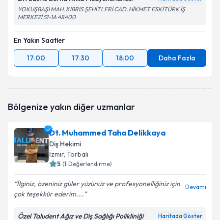
YOKUŞBAŞI MAH. KIBRIS ŞEHİTLERİ CAD. HİKMET ESKİTÜRK İŞ
MERKEZİ 51-1A 48400
En Yakın Saatler
17:00
17:30
18:00
Daha Fazla
Bölgenize yakın diğer uzmanlar
Dt. Muhammed Taha Delikkaya
Diş Hekimi
İzmir
, Torbalı
5
(
1
Değerlendirme)
İlginiz, özeniniz güler yüzünüz ve profesyonelliğiniz için
Devamı
çok teşekkür ederim....
Özel Taludent Ağız ve Diş Sağlığı Polikliniği
Haritada Göster