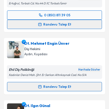
Ertuğrul, Torbalı Cd. No:44 D:1C Torbalı/İzmir
0 (850) 811 39 05
Randevu Takvimi Talebi
Randevu Talep Et
Dt. Muhammed Taha Delikkaya
için randevu
takvimi talebi oluşturun. Size bu uzmandan randevu
Dt. Mehmet Engin Ünver
almanız için bir takvim hazırlandığında e-posta ile
bilgilendireceğiz.
Diş Hekimi
Aydın
, Kuşadası
E-posta Adresiniz
Ehil Diş Polikliniği
Haritada Göster
Kadınlar Denizi Mah. Şht. Er Serkan Altınkaynak Cad. No:5/A
Kişisel verilerimin işlenmesine ilişkin
Aydınlatma
Randevu Talep Et
Metni
'ni okudum ve kişisel verilerimin belirtilen
Randevu Takvimi Talebi
kapsamda işlenmesini kabul ediyorum.
Dt. Mehmet Engin Ünver
için randevu takvimi talebi
Dt. Ilgın Günal
Takvim Talebini Gönder