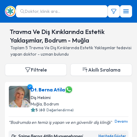
Doktor, klinik ara...
Travma Ve Diş Kırıklarında Estetik
Yaklaşımlar, Bodrum - Muğla
Toplam
5
Travma Ve Diş Kırıklarında Estetik Yaklaşımlar
tedavisi
yapan doktor - uzman bulundu
Filtrele
Akıllı Sıralama
Dt. Berna Atila
Diş Hekimi
Muğla
, Bodrum
5
(
60
Değerlendirme)
Devamı
Bodrumda en temiz iş yapan ve en güvenilir diş kliniği
Dr. Saime Berna Atilla Muayenehanesi
Haritada Göster