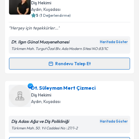
oluşturun. Size bu uzmandan randevu almanız için bir
Diş Hekimi
takvim hazırlandığında e-posta ile bilgilendireceğiz.
Aydın
, Kuşadası
5
(
1
Değerlendirme)
E-posta Adresiniz
Herşey için teşekkürler...
Dt. Ilgın Günal Muayenehanesi
Haritada Göster
Türkmen Mah. Turgut Özal Blv. Ada Modern Sitesi NO:83/1C
Kişisel verilerimin işlenmesine ilişkin
Aydınlatma
Metni
'ni okudum ve kişisel verilerimin belirtilen
kapsamda işlenmesini kabul ediyorum.
Randevu Talep Et
Randevu Takvimi Talebi
Takvim Talebini Gönder
Dt. Ilgın Günal
için randevu takvimi talebi oluşturun.
Dt. Süleyman Mert Çizmeci
Size bu uzmandan randevu almanız için bir takvim
Diş Hekimi
hazırlandığında e-posta ile bilgilendireceğiz.
Aydın
, Kuşadası
E-posta Adresiniz
Diş Adası Ağız ve Diş Polikliniği
Haritada Göster
Türkmen Mah. 50. Yıl Caddesi No : 27/1-2