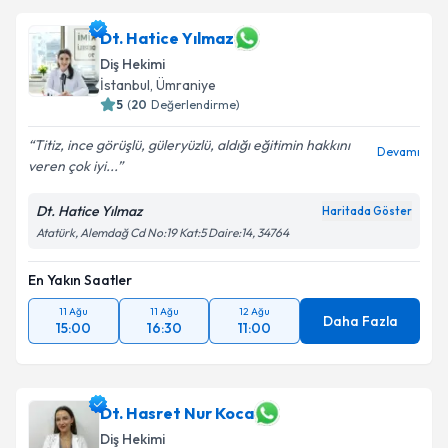
Dt. Hatice Yılmaz
Diş Hekimi
İstanbul
, Ümraniye
5
(
20
Değerlendirme)
Titiz, ince görüşlü, güleryüzlü, aldığı eğitimin hakkını
Devamı
veren çok iyi...
Dt. Hatice Yılmaz
Haritada Göster
Atatürk, Alemdağ Cd No:19 Kat:5 Daire:14, 34764
En Yakın Saatler
11 Ağu
11 Ağu
12 Ağu
Daha Fazla
15:00
16:30
11:00
Dt. Hasret Nur Koca
Diş Hekimi