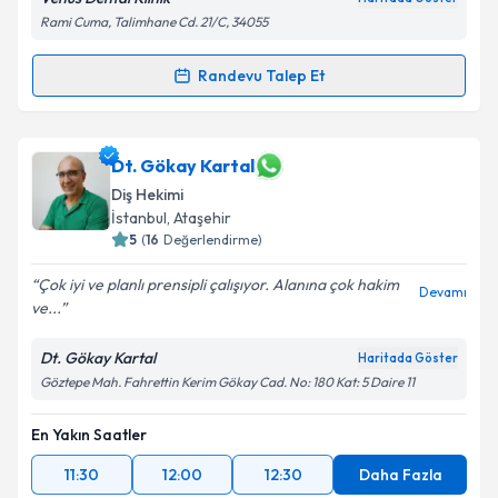
Rami Cuma, Talimhane Cd. 21/C, 34055
Randevu Talep Et
Randevu Takvimi Talebi
Dt. Şahadet Kazan
için randevu takvimi talebi
Dt. Gökay Kartal
oluşturun. Size bu uzmandan randevu almanız için bir
Diş Hekimi
takvim hazırlandığında e-posta ile bilgilendireceğiz.
İstanbul
, Ataşehir
5
(
16
Değerlendirme)
E-posta Adresiniz
Çok iyi ve planlı prensipli çalışıyor. Alanına çok hakim
Devamı
ve...
Dt. Gökay Kartal
Kişisel verilerimin işlenmesine ilişkin
Aydınlatma
Haritada Göster
Metni
'ni okudum ve kişisel verilerimin belirtilen
Göztepe Mah. Fahrettin Kerim Gökay Cad. No: 180 Kat: 5 Daire 11
kapsamda işlenmesini kabul ediyorum.
En Yakın Saatler
Takvim Talebini Gönder
11:30
12:00
12:30
Daha Fazla