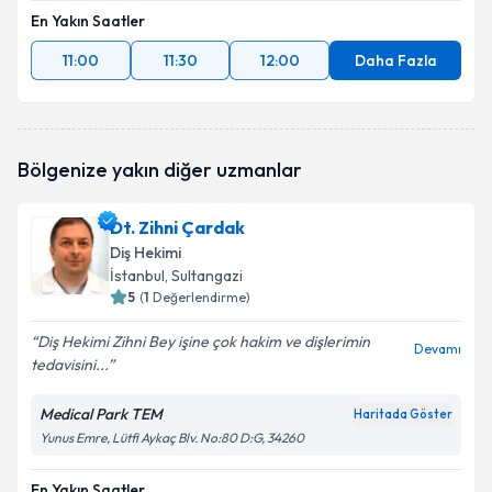
En Yakın Saatler
11:00
11:30
12:00
Daha Fazla
Bölgenize yakın diğer uzmanlar
Dt. Zihni Çardak
Diş Hekimi
İstanbul
, Sultangazi
5
(
1
Değerlendirme)
Diş Hekimi Zihni Bey işine çok hakim ve dişlerimin
Devamı
tedavisini...
Medical Park TEM
Haritada Göster
Yunus Emre, Lütfi Aykaç Blv. No:80 D:G, 34260
En Yakın Saatler