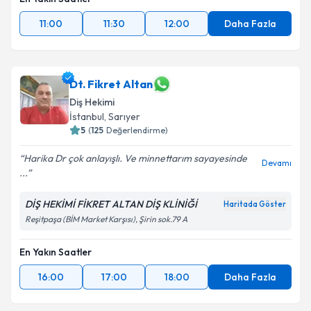
11:00
11:30
12:00
Daha Fazla
Dt. Fikret Altan
Diş Hekimi
İstanbul
, Sarıyer
5
(
125
Değerlendirme)
Harika Dr çok anlayışlı. Ve minnettarım sayayesinde
Devamı
...
DİŞ HEKİMİ FİKRET ALTAN DİŞ KLİNİĞİ
Haritada Göster
Reşitpaşa (BİM Market Karşısı), Şirin sok.79 A
En Yakın Saatler
16:00
17:00
18:00
Daha Fazla