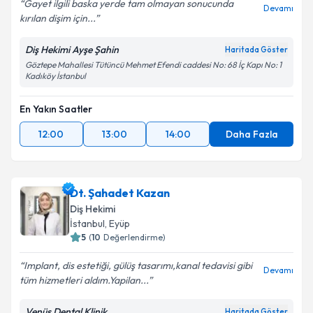
Gayet ilgili baska yerde tam olmayan sonucunda
Devamı
kırılan dişim için...
Diş Hekimi Ayşe Şahin
Haritada Göster
Göztepe Mahallesi Tütüncü Mehmet Efendi caddesi No: 68 İç Kapı No: 1
Kadıköy İstanbul
En Yakın Saatler
12:00
13:00
14:00
Daha Fazla
Dt. Şahadet Kazan
Diş Hekimi
İstanbul
, Eyüp
5
(
10
Değerlendirme)
Implant, dis estetiği, gülüş tasarımı,kanal tedavisi gibi
Devamı
tüm hizmetleri aldım.Yapilan...
Venüs Dental Klinik
Haritada Göster