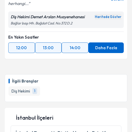
herhangi...
Diş Hekimi Demet Arslan Muayenehanesi
Haritada Göster
Kişisel verilerimin işlenmesine ilişkin
Aydınlatma
Bağlar başı Mh. Bağdat Cad. No:372 D.2
Metni
'ni okudum ve kişisel verilerimin belirtilen
kapsamda işlenmesini kabul ediyorum.
En Yakın Saatler
12:00
13:00
14:00
Daha Fazla
Takvim Talebini Gönder
İlgili Branşlar
Diş Hekimi
1
İstanbul İlçeleri