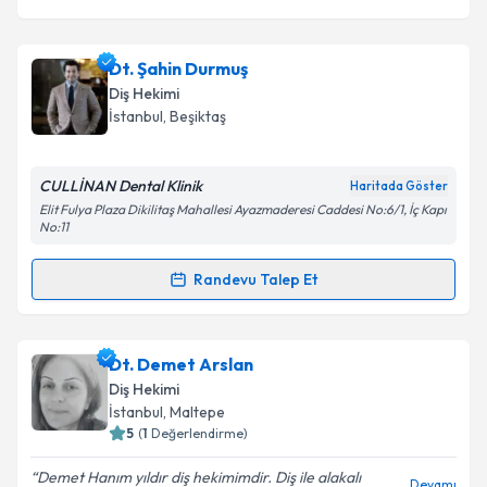
Dt. Şahin Durmuş
Diş Hekimi
İstanbul
, Beşiktaş
CULLİNAN Dental Klinik
Haritada Göster
Elit Fulya Plaza Dikilitaş Mahallesi Ayazmaderesi Caddesi No:6/1, İç Kapı
No:11
Randevu Talep Et
Randevu Takvimi Talebi
Dt. Şahin Durmuş
için randevu takvimi talebi
Dt. Demet Arslan
oluşturun. Size bu uzmandan randevu almanız için bir
Diş Hekimi
takvim hazırlandığında e-posta ile bilgilendireceğiz.
İstanbul
, Maltepe
5
(
1
Değerlendirme)
E-posta Adresiniz
Demet Hanım yıldır diş hekimimdir. Diş ile alakalı
Devamı