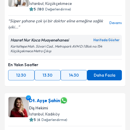
İstanbul
, Küçükçekmece
5
(
180
Değerlendirme)
Süper şahane çok iyi bir doktor eline emeğine sağlık
Devamı
iyiki...
Hasret Nur Koca Muayenehanesi
Haritada Göster
Kartaltepe Mah. Süvari Cad.. Metropark AVM D:1 Blok no:154
Küçükçekmece Metro Çıkışı
En Yakın Saatler
12:30
13:30
14:30
Daha Fazla
Dt. Ayşe Şahin
Diş Hekimi
İstanbul
, Kadıköy
5
(
6
Değerlendirme)