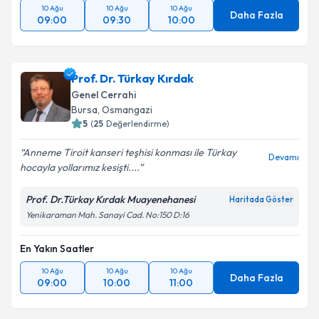
10 Ağu
10 Ağu
10 Ağu
Daha Fazla
09:00
09:30
10:00
Prof. Dr. Türkay Kırdak
Genel Cerrahi
Bursa
, Osmangazi
5
(
25
Değerlendirme)
Anneme Tiroit kanseri teşhisi konması ile Türkay
Devamı
hocayla yollarımız kesişti....
Prof. Dr.Türkay Kırdak Muayenehanesi
Haritada Göster
Yenikaraman Mah. Sanayi Cad. No:150 D:16
En Yakın Saatler
10 Ağu
10 Ağu
10 Ağu
Daha Fazla
09:00
10:00
11:00