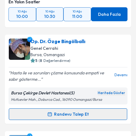
En Yakın Saatler
10 Ağu
10 Ağu
10 Ağu
Daha Fazla
10:00
10:30
11:00
Op. Dr. Özge Bingölballı
Genel Cerrahi
Bursa
, Osmangazi
5
(
8
Değerlendirme)
Hasta ile ve sorunları çözme konusunda empati ve
Devamı
sabır gösterme...
Bursa Çekirge Devlet Hastanesi(S)
Haritada Göster
Mutluevler Mah., Doburca Cad., 16090 Osmangazi/Bursa
Randevu Talep Et
Randevu Takvimi Talebi