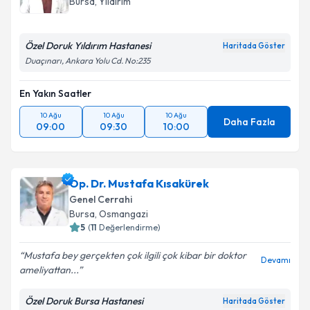
Bursa
, Yıldırım
Özel Doruk Yıldırım Hastanesi
Haritada Göster
Duaçınarı, Ankara Yolu Cd. No:235
En Yakın Saatler
10 Ağu
10 Ağu
10 Ağu
Daha Fazla
09:00
09:30
10:00
Op. Dr. Mustafa Kısakürek
Genel Cerrahi
Bursa
, Osmangazi
5
(
11
Değerlendirme)
Mustafa bey gerçekten çok ilgili çok kibar bir doktor
Devamı
ameliyattan...
Özel Doruk Bursa Hastanesi
Haritada Göster