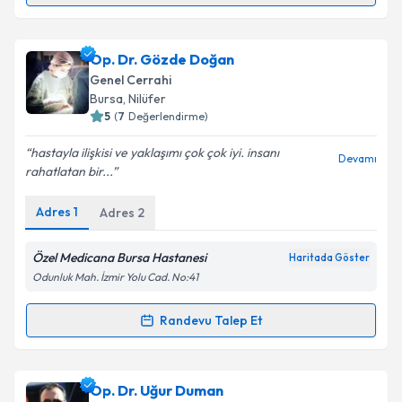
Metni
'ni okudum ve kişisel verilerimin belirtilen
kapsamda işlenmesini kabul ediyorum.
Op. Dr. Gülden Özden
için randevu takvimi talebi
Op. Dr. Gözde Doğan
oluşturun. Size bu uzmandan randevu almanız için bir
Takvim Talebini Gönder
Genel Cerrahi
takvim hazırlandığında e-posta ile bilgilendireceğiz.
Bursa
, Nilüfer
5
(
7
Değerlendirme)
E-posta Adresiniz
hastayla ilişkisi ve yaklaşımı çok çok iyi. insanı
Devamı
rahatlatan bir...
Adres
1
Adres
2
Kişisel verilerimin işlenmesine ilişkin
Aydınlatma
Metni
'ni okudum ve kişisel verilerimin belirtilen
kapsamda işlenmesini kabul ediyorum.
Özel Medicana Bursa Hastanesi
Haritada Göster
Odunluk Mah. İzmir Yolu Cad. No:41
Takvim Talebini Gönder
Randevu Talep Et
Randevu Takvimi Talebi
Op. Dr. Gözde Doğan
için randevu takvimi talebi
Op. Dr. Uğur Duman