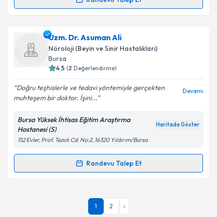
Randevu Takvimi Talebi
Takvim Talebini Gönder
Dr. Mehmet Küçükkeçe
için randevu takvimi talebi
Uzm. Dr. Asuman Ali
oluşturun. Size bu uzmandan randevu almanız için bir
Nöroloji (Beyin ve Sinir Hastalıkları)
takvim hazırlandığında e-posta ile bilgilendireceğiz.
Bursa
4.5
(
2
Değerlendirme)
E-posta Adresiniz
Doğru teşhislerle ve tedavi yöntemiyle gerçekten
Devamı
muhteşem bir doktor. İşini...
Bursa Yüksek İhtisas Eğitim Araştırma
Kişisel verilerimin işlenmesine ilişkin
Aydınlatma
Haritada Göster
Hastanesi (S)
Metni
'ni okudum ve kişisel verilerimin belirtilen
152 Evler, Prof. Tezok Cd. No:2, 16320 Yıldırım/Bursa
kapsamda işlenmesini kabul ediyorum.
Randevu Talep Et
Randevu Takvimi Talebi
Takvim Talebini Gönder
Uzm. Dr. Asuman Ali
için randevu takvimi talebi
1
2
›
oluşturun. Size bu uzmandan randevu almanız için bir