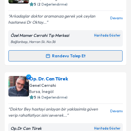
5
(
2
Değerlendirme)
E-posta Adresiniz
Arkadaşlar doktor aramanıza gerek yok ceylan
Devamı
hastanesi Dr Oktay...
Özel Mamer Cerrahi Tıp Merkezi
Haritada Göster
Kişisel verilerimin işlenmesine ilişkin
Aydınlatma
Bağlarbaşı, Harran Sk. No:36
Metni
'ni okudum ve kişisel verilerimin belirtilen
kapsamda işlenmesini kabul ediyorum.
Randevu Talep Et
Randevu Takvimi Talebi
Takvim Talebini Gönder
Op. Dr. Oktay Çelik
için randevu takvimi talebi
Op. Dr. Can Türek
oluşturun. Size bu uzmandan randevu almanız için bir
Genel Cerrahi
takvim hazırlandığında e-posta ile bilgilendireceğiz.
Bursa
, İnegöl
5
(
4
Değerlendirme)
E-posta Adresiniz
Doktor Bey hastayi anlayan bir yaklasimla güven
Devamı
verip rahatlatiyor.isini severek...
Op.Dr Can Türek
Haritada Göster
Kişisel verilerimin işlenmesine ilişkin
Aydınlatma