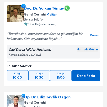
Doç. Dr. Volkan Tümay
Genel Cerrahi
+
1
diğer
Bursa
, Nilüfer
5
(
16
Değerlendirme)
Tecrübesine, enerjisine son derece güvendiğim bir
Devamı
hekimsiniz. Sizin sayennizde Büyük...
Özel Doruk Nilüfer Hastanesi
Haritada Göster
Konak, Lefkoşe Cd. No:22
En Yakın Saatler
10 Ağu
10 Ağu
10 Ağu
Daha Fazla
10:00
10:30
11:00
Op. Dr. Ediz Tevfik Özgan
Genel Cerrahi