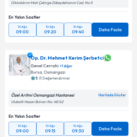
Dikkaldırım Mah Çekirge Zübeydehanım Cad. No:5
En Yakın Saatler
10 Ağu
10 Ağu
10 Ağu
Daha Fazla
09:00
09:20
09:40
Op. Dr. Mehmet Kerim Şerbetci
Genel Cerrahi
+
1
diğer
Bursa
, Osmangazi
5
(
1
Değerlendirme)
Özel Aritmi Osmangazi Hastanesi
Haritada Göster
Ulubatlı Hasan Bulvarı No: 48/62
En Yakın Saatler
10 Ağu
10 Ağu
10 Ağu
Daha Fazla
09:00
09:15
09:30