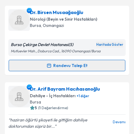
Metni
'ni okudum ve kişisel verilerimin belirtilen
kapsamda işlenmesini kabul ediyorum.
Doç. Dr. Osman Serhat Güner
için randevu takvimi
Dr. Birsen Musaağaoğlu
talebi oluşturun. Size bu uzmandan randevu almanız
Nöroloji (Beyin ve Sinir Hastalıkları)
için bir takvim hazırlandığında e-posta ile
Takvim Talebini Gönder
Bursa
, Osmangazi
bilgilendireceğiz.
E-posta Adresiniz
Bursa Çekirge Devlet Hastanesi(S)
Haritada Göster
Mutluevler Mah., Doburca Cad., 16090 Osmangazi/Bursa
Randevu Talep Et
Randevu Takvimi Talebi
Kişisel verilerimin işlenmesine ilişkin
Aydınlatma
Metni
'ni okudum ve kişisel verilerimin belirtilen
kapsamda işlenmesini kabul ediyorum.
Dr. Birsen Musaağaoğlu
için randevu takvimi talebi
Dr. Arif Bayram Hacıhasanoğlu
oluşturun. Size bu uzmandan randevu almanız için bir
Dahiliye - İç Hastalıkları
+
1
diğer
takvim hazırlandığında e-posta ile bilgilendireceğiz.
Takvim Talebini Gönder
Bursa
5
(
1
Değerlendirme)
E-posta Adresiniz
haziran öğürtü şikayeti ile gittiğim dahiliye
Devamı
doktorumdan süpriz bir...