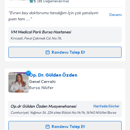
5
(
35
Değerlendirme)
E-posta Adresiniz
Evren bey doktorumu tanıdığım İçin çok şanslıyım
Devamı
şuan tam ....
VM Medical Park Bursa Hastanesi
Kişisel verilerimin işlenmesine ilişkin
Aydınlatma
Kırcaali, Fevzi Çakmak Cd. No:76,
Metni
'ni okudum ve kişisel verilerimin belirtilen
kapsamda işlenmesini kabul ediyorum.
Randevu Talep Et
Randevu Takvimi Talebi
Takvim Talebini Gönder
Prof. Dr. Evren Dilektaşlı
için randevu takvimi talebi
Op. Dr. Gülden Özden
oluşturun. Size bu uzmandan randevu almanız için bir
Genel Cerrahi
takvim hazırlandığında e-posta ile bilgilendireceğiz.
Bursa
, Nilüfer
E-posta Adresiniz
Op.dr Gülden Özden Muayenehanesi
Haritada Göster
Cumhuriyet, Yağmur Sk. 224 sitesi B blok No:14/14, 16140 Ni̇lüfer/Bursa
Kişisel verilerimin işlenmesine ilişkin
Aydınlatma
Randevu Talep Et
Randevu Takvimi Talebi