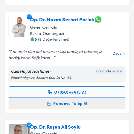
Op. Dr. Nazım Serhat Parlak
Genel Cerrahi
Bursa
, Osmangazi
5
(
8
Değerlendirme)
Annemin tüm doktorların riskli ameliyat edemeyiz
Devamı
dediği karın fıtığı karın...
Özel Hayat Hastanesi
Haritada Göster
Elmasbahçeler, Ankara Yolu Cd No: 44,
0 (850) 474 15 93
Randevu Takvimi Talebi
Randevu Talep Et
Op. Dr. Nazım Serhat Parlak
için randevu takvimi
talebi oluşturun. Size bu uzmandan randevu almanız
Op. Dr. Ruşen Ali Soylu
için bir takvim hazırlandığında e-posta ile
bilgilendireceğiz.
Genel Cerrahi