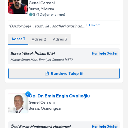
oluşturun. Size bu uzmandan randevu almanız için bir
Genel Cerrahi
takvim hazırlandığında e-posta ile bilgilendireceğiz.
Bursa
, Yıldırım
5
(
1
Değerlendirme)
E-posta Adresiniz
Devamı
Doktor beyi .. saat : ile : saatleri arasinda...
Adres
1
Adres
2
Adres
3
Kişisel verilerimin işlenmesine ilişkin
Aydınlatma
Metni
'ni okudum ve kişisel verilerimin belirtilen
Bursa Yüksek İhtisas EAH
Haritada Göster
kapsamda işlenmesini kabul ediyorum.
Mimar Sinan Mah. Emniyet Caddesi 16310
Randevu Talep Et
Randevu Takvimi Talebi
Takvim Talebini Gönder
Op. Dr. Uğur Duman
için randevu takvimi talebi
Op. Dr. Emin Engin Ovalıoğlu
oluşturun. Size bu uzmandan randevu almanız için bir
Genel Cerrahi
takvim hazırlandığında e-posta ile bilgilendireceğiz.
Bursa
, Osmangazi
E-posta Adresiniz
Özel Bursa Medicalpark Hastanesi
Haritada Göster