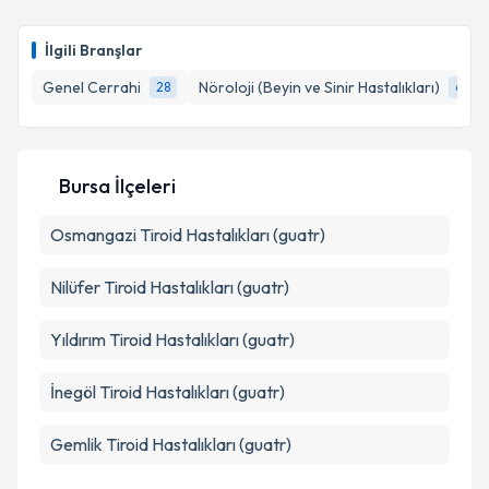
takvim hazırlandığında e-posta ile bilgilendireceğiz.
E-posta Adresiniz
İlgili Branşlar
Genel Cerrahi
Nöroloji (Beyin ve Sinir Hastalıkları)
28
6
Kişisel verilerimin işlenmesine ilişkin
Aydınlatma
Metni
'ni okudum ve kişisel verilerimin belirtilen
Bursa İlçeleri
kapsamda işlenmesini kabul ediyorum.
Osmangazi
Tiroid Hastalıkları (guatr)
Takvim Talebini Gönder
Nilüfer
Tiroid Hastalıkları (guatr)
Yıldırım
Tiroid Hastalıkları (guatr)
İnegöl
Tiroid Hastalıkları (guatr)
Gemlik
Tiroid Hastalıkları (guatr)