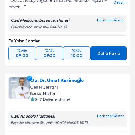
Op. Dr. Ersoy Taşpınar ve ekibine ne kadar teşekkür
Devamı
etsem...
Özel Medicana Bursa Hastanesi
Haritada Göster
Odunluk Mah. İzmir Yolu Cad. No:41
En Yakın Saatler
10 Ağu
10 Ağu
10 Ağu
Daha Fazla
09:00
09:30
10:00
Op. Dr. Umut Kerimoğlu
Genel Cerrahi
Bursa
, Nilüfer
5
(
7
Değerlendirme)
Özel Anadolu Hastanesi
Haritada Göster
Beşevler Mh. Acar Sk. İzmir Yolu Cd. No:105, 16110