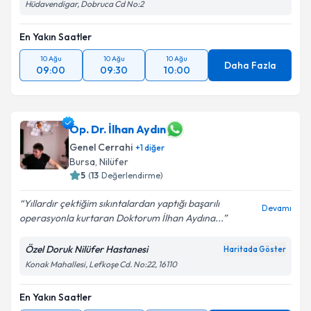
Hüdavendigar, Dobruca Cd No:2
En Yakın Saatler
10 Ağu
10 Ağu
10 Ağu
Daha Fazla
09:00
09:30
10:00
Op. Dr. İlhan Aydın
Genel Cerrahi
+
1
diğer
Bursa
, Nilüfer
5
(
13
Değerlendirme)
Yıllardır çektiğim sıkıntalardan yaptığı başarılı
Devamı
operasyonla kurtaran Doktorum İlhan Aydına...
Özel Doruk Nilüfer Hastanesi
Haritada Göster
Konak Mahallesi, Lefkoşe Cd. No:22, 16110
En Yakın Saatler