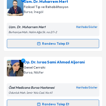
Op. Dr. Özge Bingölballı
için randevu takvimi talebi
Uzm. Dr. Muharrem Mert
oluşturun. Size bu uzmandan randevu almanız için bir
Fiziksel Tıp ve Rehabilitasyon
takvim hazırlandığında e-posta ile bilgilendireceğiz.
Bursa
, İnegöl
E-posta Adresiniz
Uzm. Dr. Muharrem Mert
Haritada Göster
Burhaniye Mah. Halim Ağa Sk. no:2/1-2
Kişisel verilerimin işlenmesine ilişkin
Aydınlatma
Randevu Talep Et
Randevu Takvimi Talebi
Metni
'ni okudum ve kişisel verilerimin belirtilen
kapsamda işlenmesini kabul ediyorum.
Uzm. Dr. Muharrem Mert
için randevu takvimi talebi
Op. Dr. Israa Sami Ahmad Aljorani
oluşturun. Size bu uzmandan randevu almanız için bir
Takvim Talebini Gönder
Genel Cerrahi
takvim hazırlandığında e-posta ile bilgilendireceğiz.
Bursa
, Nilüfer
E-posta Adresiniz
Özel Medicana Bursa Hastanesi
Haritada Göster
Odunluk Mah. İzmir Yolu Cad. No:41
Kişisel verilerimin işlenmesine ilişkin
Aydınlatma
Randevu Talep Et