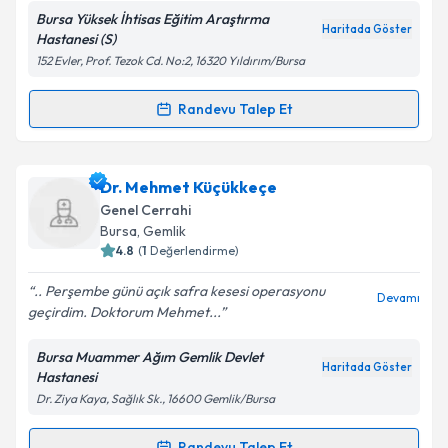
Bursa Yüksek İhtisas Eğitim Araştırma
Kişisel verilerimin işlenmesine ilişkin
Aydınlatma
Haritada Göster
Hastanesi (S)
Metni
'ni okudum ve kişisel verilerimin belirtilen
152 Evler, Prof. Tezok Cd. No:2, 16320 Yıldırım/Bursa
kapsamda işlenmesini kabul ediyorum.
Randevu Talep Et
Randevu Takvimi Talebi
Takvim Talebini Gönder
Dr. Arif Bayram Hacıhasanoğlu
için randevu
Dr. Mehmet Küçükkeçe
takvimi talebi oluşturun. Size bu uzmandan randevu
Genel Cerrahi
almanız için bir takvim hazırlandığında e-posta ile
Bursa
, Gemlik
bilgilendireceğiz.
4.8
(
1
Değerlendirme)
E-posta Adresiniz
.. Perşembe günü açık safra kesesi operasyonu
Devamı
geçirdim. Doktorum Mehmet...
Bursa Muammer Ağım Gemlik Devlet
Haritada Göster
Hastanesi
Kişisel verilerimin işlenmesine ilişkin
Aydınlatma
Dr. Ziya Kaya, Sağlık Sk., 16600 Gemlik/Bursa
Metni
'ni okudum ve kişisel verilerimin belirtilen
kapsamda işlenmesini kabul ediyorum.
Randevu Talep Et