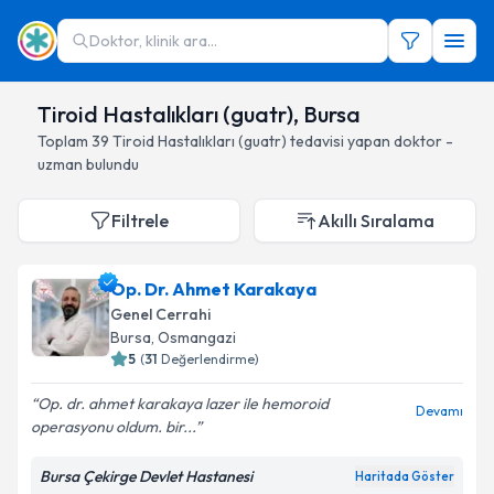
Doktor, klinik ara...
Tiroid Hastalıkları (guatr), Bursa
Toplam
39
Tiroid Hastalıkları (guatr)
tedavisi yapan doktor -
uzman bulundu
Filtrele
Akıllı Sıralama
Op. Dr. Ahmet Karakaya
Genel Cerrahi
Bursa
, Osmangazi
5
(
31
Değerlendirme)
Op. dr. ahmet karakaya lazer ile hemoroid
Devamı
operasyonu oldum. bir...
Bursa Çekirge Devlet Hastanesi
Haritada Göster