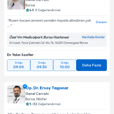
Bursa
E-posta Adresiniz
4.5
(
1
Değerlendirme)
Rusen hocam annemi yeniden hayata döndüren çok
Devamı
...
Kişisel verilerimin işlenmesine ilişkin
Aydınlatma
Özel Vm Medicalpark Bursa Hastanesi
Haritada Göster
Metni
'ni okudum ve kişisel verilerimin belirtilen
Kırcaali, Fevzi Çakmak Cd. No:76, 16220 Osmangazi/Bursa
kapsamda işlenmesini kabul ediyorum.
En Yakın Saatler
Takvim Talebini Gönder
10 Ağu
10 Ağu
10 Ağu
Daha Fazla
09:00
09:30
10:00
Op. Dr. Ersoy Taşpınar
Genel Cerrahi
Bursa
, Nilüfer
5
(
32
Değerlendirme)