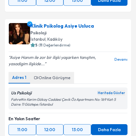
11:00
12:00
13:00
Daha Fazla
Klinik Psikolog Asiye Usluca
Psikoloji
İstanbul
, Kadıköy
5
(
11
Değerlendirme)
Asiye Hanım ile zor bir ilişki yaşarken tanıştım,
Devamı
yasadigim ilişkide...
Adres
1
Online Görüşme
Us Psikoloji
Haritada Göster
Fahrettin Kerim Gökay Caddesi Çevik Öz Apartmanı No: 169 Kat: 5
Daire: 11 Göztepe /İstanbul
En Yakın Saatler
11:00
12:00
13:00
Daha Fazla