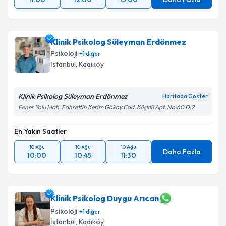
Klinik Psikolog Süleyman Erdönmez
Psikoloji
+
1
diğer
İstanbul
, Kadıköy
Klinik Psikolog Süleyman Erdönmez
Haritada Göster
Fener Yolu Mah. Fahrettin Kerim Gökay Cad. Köşklü Apt. No:60 D:2
En Yakın Saatler
10 Ağu
10 Ağu
10 Ağu
Daha Fazla
10:00
10:45
11:30
Klinik Psikolog Duygu Arıcan
Psikoloji
+
1
diğer
İstanbul
, Kadıköy