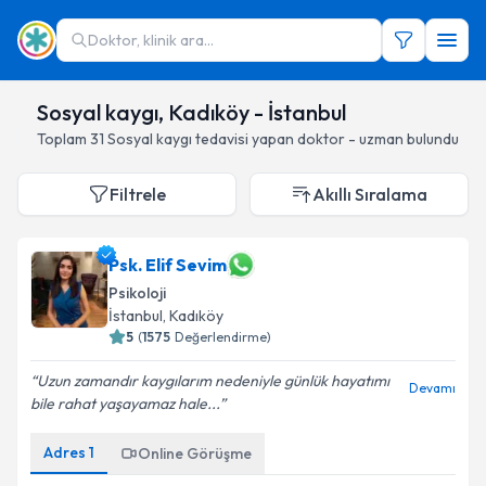
Doktor, klinik ara...
Sosyal kaygı, Kadıköy - İstanbul
Toplam
31
Sosyal kaygı
tedavisi yapan doktor - uzman bulundu
Filtrele
Akıllı Sıralama
Psk. Elif Sevim
Psikoloji
İstanbul
, Kadıköy
5
(
1575
Değerlendirme)
Uzun zamandır kaygılarım nedeniyle günlük hayatımı
Devamı
bile rahat yaşayamaz hale...
Adres
1
Online Görüşme