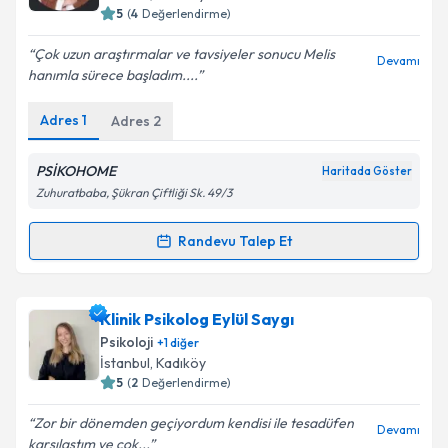
5
(
4
Değerlendirme)
E-posta Adresiniz
Çok uzun araştırmalar ve tavsiyeler sonucu Melis
Devamı
hanımla sürece başladım....
Adres
1
Adres
2
Kişisel verilerimin işlenmesine ilişkin
Aydınlatma
Metni
'ni okudum ve kişisel verilerimin belirtilen
kapsamda işlenmesini kabul ediyorum.
PSİKOHOME
Haritada Göster
Zuhuratbaba, Şükran Çiftliği Sk. 49/3
Takvim Talebini Gönder
Randevu Talep Et
Randevu Takvimi Talebi
Klinik Psikolog Melis Ayanlar
için randevu takvimi
Klinik Psikolog Eylül Saygı
talebi oluşturun. Size bu uzmandan randevu almanız
Psikoloji
+
1
diğer
için bir takvim hazırlandığında e-posta ile
İstanbul
, Kadıköy
bilgilendireceğiz.
5
(
2
Değerlendirme)
E-posta Adresiniz
Zor bir dönemden geçiyordum kendisi ile tesadüfen
Devamı
karşılaştım ve çok...