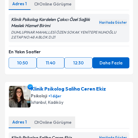
Adres
1
Online Görüşme
Klinik Psikolog Kardelen Çakıcı Özel Sağlık
Haritada Göster
Meslek Hizmet Birimi
DUMLUPINAR MAHALLESİ ÖZEN SOKAK YENİTEPE NUHOĞLU
2.ETAP NO:48 A BLOK D:21
En Yakın Saatler
10:50
11:40
12:30
Daha Fazla
Klinik Psikolog Saliha Ceren Ekiz
Psikoloji
+
1
diğer
İstanbul
, Kadıköy
Adres
1
Online Görüşme
Klinik Psikolog Saliha Ceren Ekiz
Haritada Göster