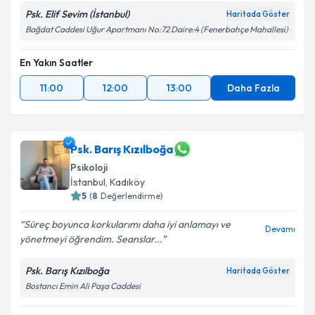
Psk. Elif Sevim (İstanbul)
Haritada Göster
Bağdat Caddesi Uğur Apartmanı No:72 Daire:4 (Fenerbahçe Mahallesi)
En Yakın Saatler
11:00
12:00
13:00
Daha Fazla
Psk. Barış Kızılboğa
Psikoloji
İstanbul
, Kadıköy
5
(
8
Değerlendirme)
Süreç boyunca korkularımı daha iyi anlamayı ve
Devamı
yönetmeyi öğrendim. Seanslar...
Psk. Barış Kızılboğa
Haritada Göster
Bostancı Emin Ali Paşa Caddesi