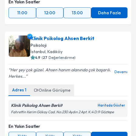
En Yakın Saatler
11:00
12:00
13:00
Daha Fazla
Klinik Psikolog Ahsen Berkit
Psikoloji
İstanbul
, Kadıköy
4.9
(
27
Değerlendirme)
Her şey çok güzel. Ahsen hanım alanında çok başarılı.
Devamı
Herkes...
Adres
1
Online Görüşme
Klinik Psikolog Ahsen Berkit
Haritada Göster
Fahrettin Kerim Gökay Cad. No:230 Aydın 2 Apt. K:4 D:9 Göztepe
En Yakın Saatler
10 Ağu
10 Ağu
10 Ağu