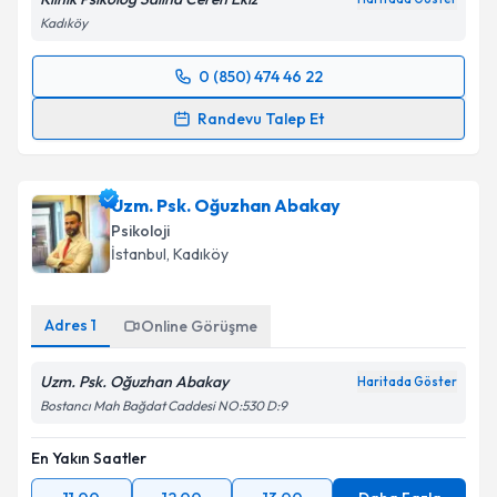
Kadıköy
0 (850) 474 46 22
Randevu Takvimi Talebi
Randevu Talep Et
Klinik Psikolog Saliha Ceren Ekiz
için randevu
takvimi talebi oluşturun. Size bu uzmandan randevu
Uzm. Psk. Oğuzhan Abakay
almanız için bir takvim hazırlandığında e-posta ile
bilgilendireceğiz.
Psikoloji
İstanbul
, Kadıköy
E-posta Adresiniz
Adres
1
Online Görüşme
Uzm. Psk. Oğuzhan Abakay
Kişisel verilerimin işlenmesine ilişkin
Aydınlatma
Haritada Göster
Metni
'ni okudum ve kişisel verilerimin belirtilen
Bostancı Mah Bağdat Caddesi NO:530 D:9
kapsamda işlenmesini kabul ediyorum.
En Yakın Saatler
Takvim Talebini Gönder