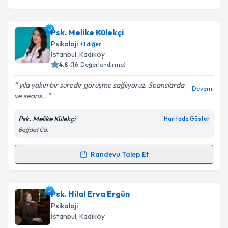
Psk. Melike Külekçi
Psikoloji
+
1
diğer
İstanbul
, Kadıköy
4.8
(
16
Değerlendirme)
yıla yakın bir süredir görüşme sağlıyoruz. Seanslarda
Devamı
ve seans...
Psk. Melike Külekçi
Haritada Göster
Bağdat Cd.
Randevu Talep Et
Randevu Takvimi Talebi
Psk. Melike Külekçi
için randevu takvimi talebi
Psk. Hilal Erva Ergün
oluşturun. Size bu uzmandan randevu almanız için bir
Psikoloji
takvim hazırlandığında e-posta ile bilgilendireceğiz.
İstanbul
, Kadıköy