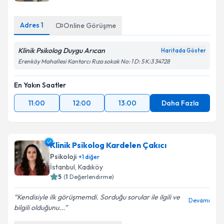
Adres
1
Online Görüşme
Klinik Psikolog Duygu Arıcan
Haritada Göster
Erenköy Mahallesi Kantarcı Rıza sokak No: 1 D: 5 K:3 34728
En Yakın Saatler
11:00
12:00
13:00
Daha Fazla
Klinik Psikolog Kardelen Çakıcı
Psikoloji
+
1
diğer
İstanbul
, Kadıköy
5
(
1
Değerlendirme)
Kendisiyle ilk görüşmemdi. Sorduğu sorular ile ilgili ve
Devamı
bilgili olduğunu...