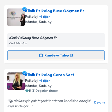
Takvim Talebini Gönder
Uzm. Psk. İclal Ergin
için randevu takvimi talebi
Klinik Psikolog Buse Göçmen Er
oluşturun. Size bu uzmandan randevu almanız için bir
Psikoloji
+
1
diğer
takvim hazırlandığında e-posta ile bilgilendireceğiz.
İstanbul
, Kadıköy
E-posta Adresiniz
Klinik Psikolog Buse Göçmen Er
Caddebostan
Kişisel verilerimin işlenmesine ilişkin
Aydınlatma
Randevu Talep Et
Randevu Takvimi Talebi
Metni
'ni okudum ve kişisel verilerimin belirtilen
kapsamda işlenmesini kabul ediyorum.
Klinik Psikolog Buse Göçmen Er
için randevu
Klinik Psikolog Ceren Sert
takvimi talebi oluşturun. Size bu uzmandan randevu
Takvim Talebini Gönder
Psikoloji
+
1
diğer
almanız için bir takvim hazırlandığında e-posta ile
İstanbul
, Kadıköy
bilgilendireceğiz.
5
(
3
Değerlendirme)
E-posta Adresiniz
ilgi alakası için çok teşekkür ederim kendisine enerjisi
Devamı
sayesinde çok...