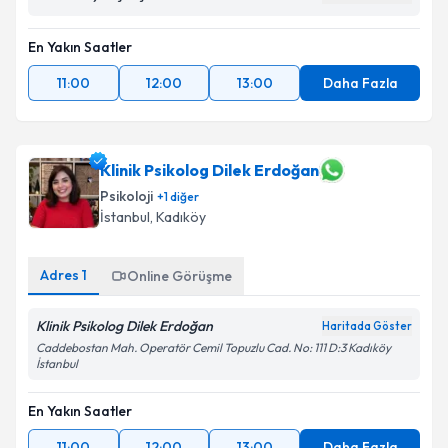
En Yakın Saatler
11:00
12:00
13:00
Daha Fazla
Klinik Psikolog Dilek Erdoğan
Psikoloji
+
1
diğer
İstanbul
, Kadıköy
Adres
1
Online Görüşme
Klinik Psikolog Dilek Erdoğan
Haritada Göster
Caddebostan Mah. Operatör Cemil Topuzlu Cad. No: 111 D:3 Kadıköy
İstanbul
En Yakın Saatler
11:00
12:00
13:00
Daha Fazla