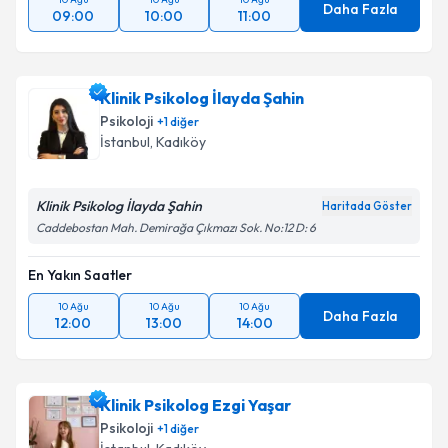
Daha Fazla
09:00
10:00
11:00
Klinik Psikolog İlayda Şahin
Psikoloji
+
1
diğer
İstanbul
, Kadıköy
Klinik Psikolog İlayda Şahin
Haritada Göster
Caddebostan Mah. Demirağa Çıkmazı Sok. No:12 D: 6
En Yakın Saatler
10 Ağu
10 Ağu
10 Ağu
Daha Fazla
12:00
13:00
14:00
Klinik Psikolog Ezgi Yaşar
Psikoloji
+
1
diğer