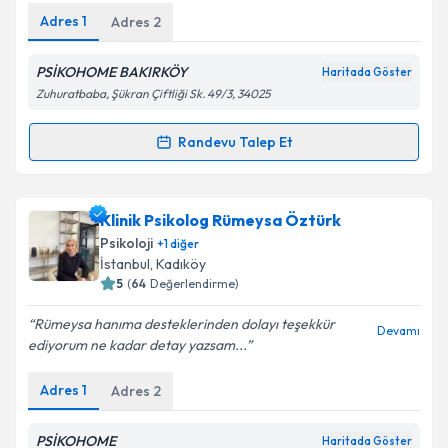
Adres
1
Adres
2
Kişisel verilerimin işlenmesine ilişkin
Aydınlatma
Metni
'ni okudum ve kişisel verilerimin belirtilen
PSİKOHOME BAKIRKÖY
Haritada Göster
kapsamda işlenmesini kabul ediyorum.
Zuhuratbaba, Şükran Çiftliği Sk. 49/3, 34025
Randevu Talep Et
Takvim Talebini Gönder
Randevu Takvimi Talebi
Klinik Psikolog Ceren Sert
için randevu takvimi
Klinik Psikolog Rümeysa Öztürk
talebi oluşturun. Size bu uzmandan randevu almanız
Psikoloji
+
1
diğer
için bir takvim hazırlandığında e-posta ile
İstanbul
, Kadıköy
bilgilendireceğiz.
5
(
64
Değerlendirme)
E-posta Adresiniz
Rümeysa hanıma desteklerinden dolayı teşekkür
Devamı
ediyorum ne kadar detay yazsam...
Adres
1
Adres
2
Kişisel verilerimin işlenmesine ilişkin
Aydınlatma
Metni
'ni okudum ve kişisel verilerimin belirtilen
PSİKOHOME
Haritada Göster