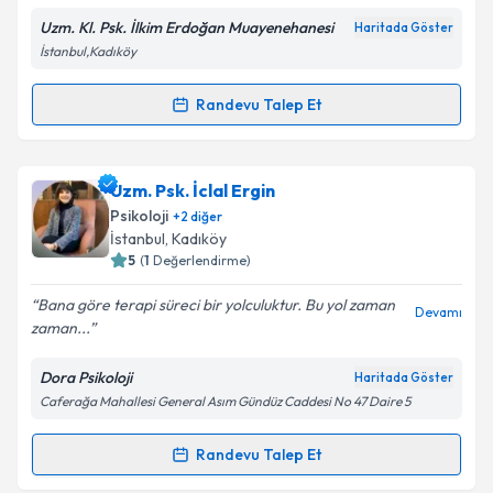
E-posta Adresiniz
Uzm. Kl. Psk. İlkim Erdoğan Muayenehanesi
Haritada Göster
İstanbul,Kadıköy
Randevu Talep Et
Randevu Takvimi Talebi
Kişisel verilerimin işlenmesine ilişkin
Aydınlatma
Metni
'ni okudum ve kişisel verilerimin belirtilen
kapsamda işlenmesini kabul ediyorum.
Klinik Psikolog İlkim Erdoğan
için randevu takvimi
Uzm. Psk. İclal Ergin
talebi oluşturun. Size bu uzmandan randevu almanız
Psikoloji
+
2
diğer
için bir takvim hazırlandığında e-posta ile
Takvim Talebini Gönder
İstanbul
, Kadıköy
bilgilendireceğiz.
5
(
1
Değerlendirme)
E-posta Adresiniz
Bana göre terapi süreci bir yolculuktur. Bu yol zaman
Devamı
zaman...
Dora Psikoloji
Haritada Göster
Caferağa Mahallesi General Asım Gündüz Caddesi No 47 Daire 5
Kişisel verilerimin işlenmesine ilişkin
Aydınlatma
Metni
'ni okudum ve kişisel verilerimin belirtilen
kapsamda işlenmesini kabul ediyorum.
Randevu Talep Et
Randevu Takvimi Talebi