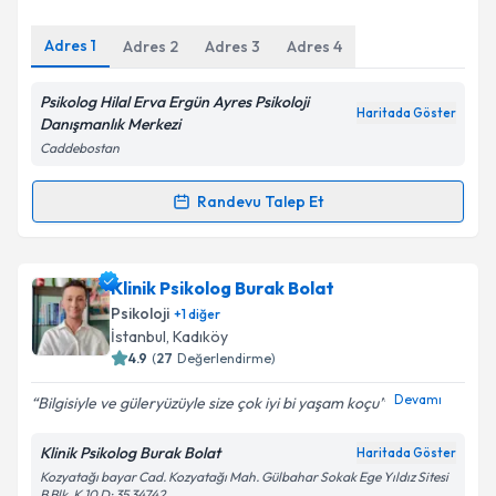
E-posta Adresiniz
Adres
1
Adres
2
Adres
3
Adres
4
Psikolog Hilal Erva Ergün Ayres Psikoloji
Haritada Göster
Kişisel verilerimin işlenmesine ilişkin
Aydınlatma
Danışmanlık Merkezi
Metni
'ni okudum ve kişisel verilerimin belirtilen
Caddebostan
kapsamda işlenmesini kabul ediyorum.
Randevu Talep Et
Randevu Takvimi Talebi
Takvim Talebini Gönder
Psk. Hilal Erva Ergün
için randevu takvimi talebi
Klinik Psikolog Burak Bolat
oluşturun. Size bu uzmandan randevu almanız için bir
Psikoloji
+
1
diğer
takvim hazırlandığında e-posta ile bilgilendireceğiz.
İstanbul
, Kadıköy
4.9
(
27
Değerlendirme)
E-posta Adresiniz
Devamı
Bilgisiyle ve güleryüzüyle size çok iyi bi yaşam koçu
Klinik Psikolog Burak Bolat
Haritada Göster
Kozyatağı bayar Cad. Kozyatağı Mah. Gülbahar Sokak Ege Yıldız Sitesi
Kişisel verilerimin işlenmesine ilişkin
Aydınlatma
B Blk. K 10 D: 35 34742