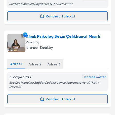
kapsamda işlenmesini kabul ediyorum.
Suadiye Mahallesi Bağdat Cd. NO:483/9,34740
Randevu Talep Et
Takvim Talebini Gönder
Randevu Takvimi Talebi
Klinik Psikolog Rümeysa Öztürk
için randevu
Klinik Psikolog Sezin Çelikkanat Mısırlı
takvimi talebi oluşturun. Size bu uzmandan randevu
Psikoloji
almanız için bir takvim hazırlandığında e-posta ile
İstanbul
, Kadıköy
bilgilendireceğiz.
E-posta Adresiniz
Adres
1
Adres
2
Adres
3
Suadiye Ofis 1
Haritada Göster
Suadiye Mahallesi Bağdat Caddesi Cemile Apartmanı No:401 Kat: 4
Kişisel verilerimin işlenmesine ilişkin
Aydınlatma
Daire: 23
Metni
'ni okudum ve kişisel verilerimin belirtilen
kapsamda işlenmesini kabul ediyorum.
Randevu Talep Et
Randevu Takvimi Talebi
Takvim Talebini Gönder