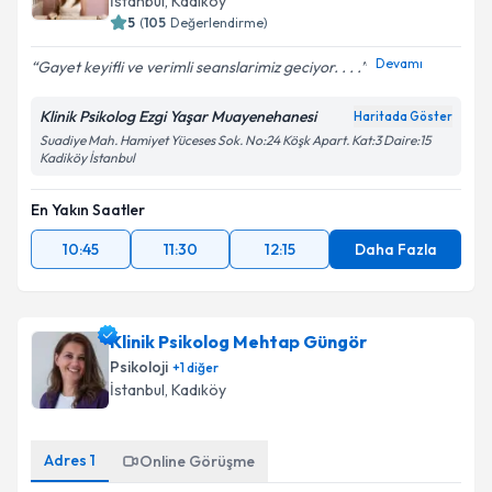
İstanbul
, Kadıköy
5
(
105
Değerlendirme)
Devamı
Gayet keyifli ve verimli seanslarimiz geciyor. . . .
Klinik Psikolog Ezgi Yaşar Muayenehanesi
Haritada Göster
Suadiye Mah. Hamiyet Yüceses Sok. No:24 Köşk Apart. Kat:3 Daire:15
Kadiköy İstanbul
En Yakın Saatler
10:45
11:30
12:15
Daha Fazla
Klinik Psikolog Mehtap Güngör
Psikoloji
+
1
diğer
İstanbul
, Kadıköy
Adres
1
Online Görüşme