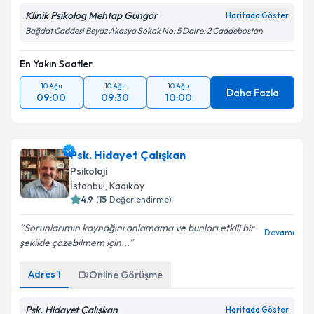
Klinik Psikolog Mehtap Güngör
Haritada Göster
Bağdat Caddesi Beyaz Akasya Sokak No: 5 Daire: 2 Caddebostan
En Yakın Saatler
10 Ağu
10 Ağu
10 Ağu
Daha Fazla
09:00
09:30
10:00
Psk. Hidayet Çalışkan
Psikoloji
İstanbul
, Kadıköy
4.9
(
15
Değerlendirme)
Sorunlarımın kaynağını anlamama ve bunları etkili bir
Devamı
şekilde çözebilmem için...
Adres
1
Online Görüşme
Psk. Hidayet Çalışkan
Haritada Göster