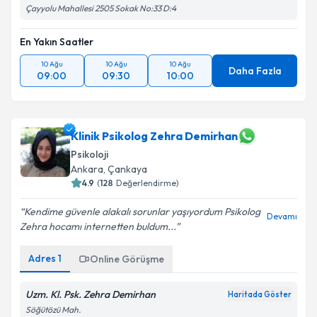
Çayyolu Mahallesi 2505 Sokak No:33 D:4
En Yakın Saatler
10 Ağu
10 Ağu
10 Ağu
Daha Fazla
09:00
09:30
10:00
Klinik Psikolog Zehra Demirhan
Psikoloji
Ankara
, Çankaya
4.9
(
128
Değerlendirme)
Kendime güvenle alakalı sorunlar yaşıyordum Psikolog
Devamı
Zehra hocamı internetten buldum...
Adres
1
Online Görüşme
Uzm. Kl. Psk. Zehra Demirhan
Haritada Göster
Söğütözü Mah.