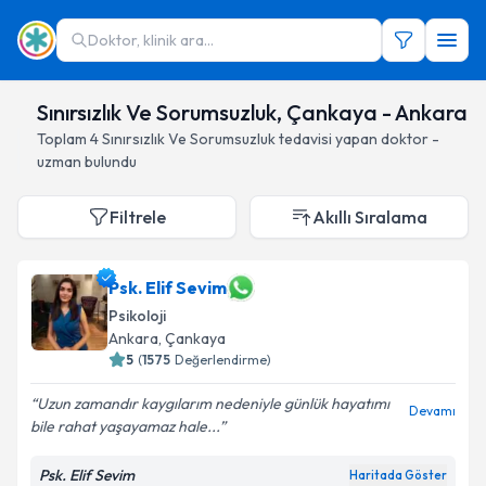
Doktor, klinik ara...
Sınırsızlık Ve Sorumsuzluk, Çankaya - Ankara
Toplam
4
Sınırsızlık Ve Sorumsuzluk
tedavisi yapan doktor -
uzman bulundu
Filtrele
Akıllı Sıralama
Psk. Elif Sevim
Psikoloji
Ankara
, Çankaya
5
(
1575
Değerlendirme)
Uzun zamandır kaygılarım nedeniyle günlük hayatımı
Devamı
bile rahat yaşayamaz hale...
Psk. Elif Sevim
Haritada Göster