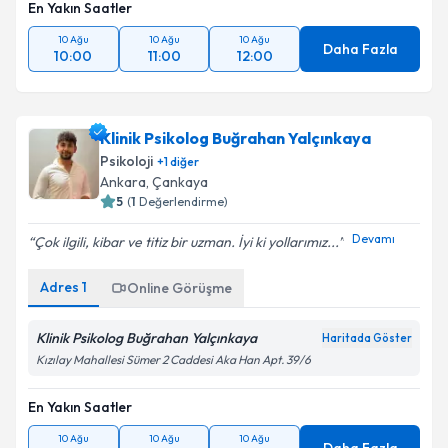
En Yakın Saatler
10 Ağu
10 Ağu
10 Ağu
Daha Fazla
10:00
11:00
12:00
Klinik Psikolog Buğrahan Yalçınkaya
Psikoloji
+
1
diğer
Ankara
, Çankaya
5
(
1
Değerlendirme)
Devamı
Çok ilgili, kibar ve titiz bir uzman. İyi ki yollarımız...
Adres
1
Online Görüşme
Klinik Psikolog Buğrahan Yalçınkaya
Haritada Göster
Kızılay Mahallesi Sümer 2 Caddesi Aka Han Apt. 39/6
En Yakın Saatler
10 Ağu
10 Ağu
10 Ağu