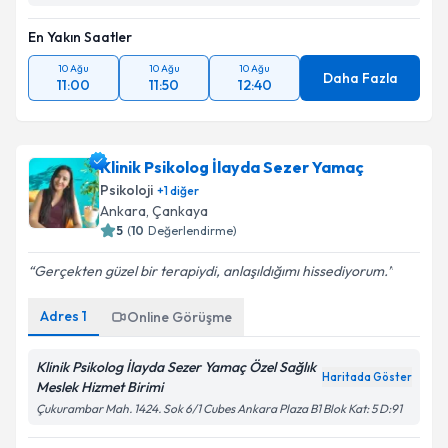
En Yakın Saatler
10 Ağu
10 Ağu
10 Ağu
Daha Fazla
11:00
11:50
12:40
Klinik Psikolog İlayda Sezer Yamaç
Psikoloji
+
1
diğer
Ankara
, Çankaya
5
(
10
Değerlendirme)
Gerçekten güzel bir terapiydi, anlaşıldığımı hissediyorum.
Adres
1
Online Görüşme
Klinik Psikolog İlayda Sezer Yamaç Özel Sağlık
Haritada Göster
Meslek Hizmet Birimi
Çukurambar Mah. 1424. Sok 6/1 Cubes Ankara Plaza B1 Blok Kat: 5 D:91