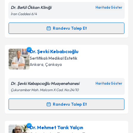
Dr. Betül Ökkan Kliniği
Haritada Göster
İran Caddesi 6/4
Kişisel verilerimin işlenmesine ilişkin
Aydınlatma
Randevu Talep Et
Randevu Takvimi Talebi
Metni
'ni okudum ve kişisel verilerimin belirtilen
kapsamda işlenmesini kabul ediyorum.
Dr. Betül Ökkan
için randevu takvimi talebi oluşturun.
Dr. Şevki Kebabcıoğlu
Size bu uzmandan randevu almanız için bir takvim
Takvim Talebini Gönder
Sertifikalı Medikal Estetik
hazırlandığında e-posta ile bilgilendireceğiz.
Ankara
, Çankaya
E-posta Adresiniz
Dr. Şevki Kebapcıoğlu Muayenehanesi
Haritada Göster
Çukurambar Mah. Malcom X Cad. No:24/10
Kişisel verilerimin işlenmesine ilişkin
Aydınlatma
Randevu Talep Et
Randevu Takvimi Talebi
Metni
'ni okudum ve kişisel verilerimin belirtilen
kapsamda işlenmesini kabul ediyorum.
Dr. Şevki Kebabcıoğlu
için randevu takvimi talebi
Dr. Mehmet Tarık Yalçın
oluşturun. Size bu uzmandan randevu almanız için bir