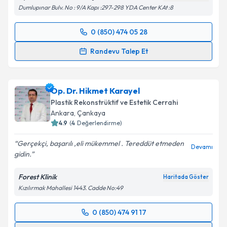
Dumlupınar Bulv. No : 9/A Kapı :297-298 YDA Center KAt :8
0 (850) 474 05 28
Randevu Takvimi Talebi
Randevu Talep Et
Op. Dr. Mustafa Burak Çakmak
için randevu
takvimi talebi oluşturun. Size bu uzmandan randevu
Op. Dr. Hikmet Karayel
almanız için bir takvim hazırlandığında e-posta ile
bilgilendireceğiz.
Plastik Rekonstrüktif ve Estetik Cerrahi
Ankara
, Çankaya
E-posta Adresiniz
4.9
(
4
Değerlendirme)
Gerçekçi, başarılı ,eli mükemmel . Tereddüt etmeden
Devamı
gidin.
Kişisel verilerimin işlenmesine ilişkin
Aydınlatma
Forest Klinik
Haritada Göster
Metni
'ni okudum ve kişisel verilerimin belirtilen
Kızılırmak Mahallesi 1443. Cadde No:49
kapsamda işlenmesini kabul ediyorum.
0 (850) 474 91 17
Randevu Takvimi Talebi
Takvim Talebini Gönder