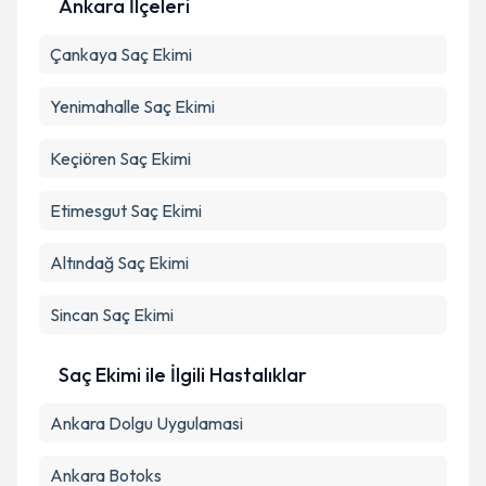
Ankara İlçeleri
Metni
'ni okudum ve kişisel verilerimin belirtilen
kapsamda işlenmesini kabul ediyorum.
Çankaya
Saç Ekimi
Yenimahalle
Saç Ekimi
Takvim Talebini Gönder
Keçiören
Saç Ekimi
Etimesgut
Saç Ekimi
Altındağ
Saç Ekimi
Sincan
Saç Ekimi
Saç Ekimi ile İlgili Hastalıklar
Ankara Dolgu Uygulamasi
Ankara Botoks