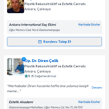
oluşturun. Size bu uzmandan randevu almanız için bir
Plastik Rekonstrüktif ve Estetik Cerrahi
takvim hazırlandığında e-posta ile bilgilendireceğiz.
Ankara
, Çankaya
E-posta Adresiniz
Ankara International Saç Ekimi
Haritada Göster
Uğur Mumcu Cad. No:6 Gaziosmanpaşa
Kişisel verilerimin işlenmesine ilişkin
Aydınlatma
Randevu Talep Et
Randevu Takvimi Talebi
Metni
'ni okudum ve kişisel verilerimin belirtilen
kapsamda işlenmesini kabul ediyorum.
Doç. Dr. Serdar Gökrem
için randevu takvimi talebi
Op. Dr. Diren Çelik
oluşturun. Size bu uzmandan randevu almanız için bir
Takvim Talebini Gönder
Plastik Rekonstrüktif ve Estetik Cerrahi
takvim hazırlandığında e-posta ile bilgilendireceğiz.
Ankara
, Çankaya
5
(
5
Değerlendirme)
E-posta Adresiniz
Merhabalar Diren hocamla hafta öne yolumuz kesişti
Devamı
meme...
Estetik Akademi
Haritada Göster
Kişisel verilerimin işlenmesine ilişkin
Aydınlatma
Gaziosmanpaşa Mahallesi, Uğur Mumcu Cd. No:71, 06700
Metni
'ni okudum ve kişisel verilerimin belirtilen