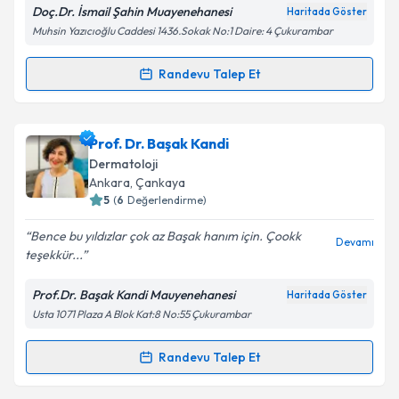
Doç.Dr. İsmail Şahin Muayenehanesi
Haritada Göster
Muhsin Yazıcıoğlu Caddesi 1436.Sokak No:1 Daire: 4 Çukurambar
Kişisel verilerimin işlenmesine ilişkin
Aydınlatma
Randevu Talep Et
Randevu Takvimi Talebi
Metni
'ni okudum ve kişisel verilerimin belirtilen
kapsamda işlenmesini kabul ediyorum.
Doç. Dr. İsmail Şahin
için randevu takvimi talebi
Prof. Dr. Başak Kandi
oluşturun. Size bu uzmandan randevu almanız için bir
Takvim Talebini Gönder
Dermatoloji
takvim hazırlandığında e-posta ile bilgilendireceğiz.
Ankara
, Çankaya
5
(
6
Değerlendirme)
E-posta Adresiniz
Bence bu yıldızlar çok az Başak hanım için. Çookk
Devamı
teşekkür...
Prof.Dr. Başak Kandi Mauyenehanesi
Haritada Göster
Kişisel verilerimin işlenmesine ilişkin
Aydınlatma
Usta 1071 Plaza A Blok Kat:8 No:55 Çukurambar
Metni
'ni okudum ve kişisel verilerimin belirtilen
kapsamda işlenmesini kabul ediyorum.
Randevu Talep Et
Randevu Takvimi Talebi
Takvim Talebini Gönder