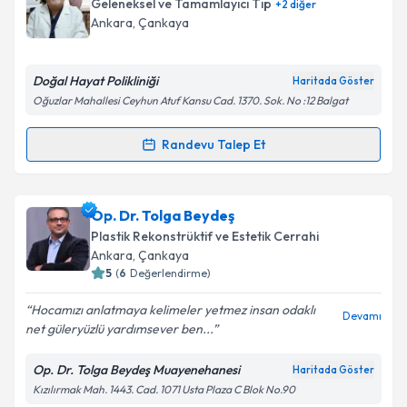
Takvim Talebini Gönder
Geleneksel ve Tamamlayıcı Tıp
+
2
diğer
takvim hazırlandığında e-posta ile bilgilendireceğiz.
Ankara
, Çankaya
E-posta Adresiniz
Doğal Hayat Polikliniği
Haritada Göster
Oğuzlar Mahallesi Ceyhun Atuf Kansu Cad. 1370. Sok. No :12 Balgat
Kişisel verilerimin işlenmesine ilişkin
Aydınlatma
Randevu Talep Et
Randevu Takvimi Talebi
Metni
'ni okudum ve kişisel verilerimin belirtilen
kapsamda işlenmesini kabul ediyorum.
Dr. Mehmet Tarık Yalçın
için randevu takvimi talebi
Op. Dr. Tolga Beydeş
oluşturun. Size bu uzmandan randevu almanız için bir
Takvim Talebini Gönder
Plastik Rekonstrüktif ve Estetik Cerrahi
takvim hazırlandığında e-posta ile bilgilendireceğiz.
Ankara
, Çankaya
5
(
6
Değerlendirme)
E-posta Adresiniz
Hocamızı anlatmaya kelimeler yetmez insan odaklı
Devamı
net güleryüzlü yardımsever ben...
Op. Dr. Tolga Beydeş Muayenehanesi
Haritada Göster
Kişisel verilerimin işlenmesine ilişkin
Aydınlatma
Kızılırmak Mah. 1443. Cad. 1071 Usta Plaza C Blok No.90
Metni
'ni okudum ve kişisel verilerimin belirtilen