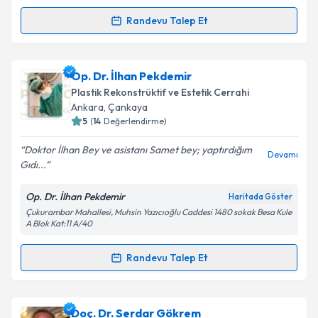
kapsamda işlenmesini kabul ediyorum.
Randevu Talep Et
Randevu Takvimi Talebi
Takvim Talebini Gönder
Op. Dr. Tolga Beydeş
için randevu takvimi talebi
Op. Dr. İlhan Pekdemir
oluşturun. Size bu uzmandan randevu almanız için bir
Plastik Rekonstrüktif ve Estetik Cerrahi
takvim hazırlandığında e-posta ile bilgilendireceğiz.
Ankara
, Çankaya
5
(
14
Değerlendirme)
E-posta Adresiniz
Doktor İlhan Bey ve asistanı Samet bey; yaptırdığım
Devamı
Gıdı...
Op. Dr. İlhan Pekdemir
Haritada Göster
Kişisel verilerimin işlenmesine ilişkin
Aydınlatma
Çukurambar Mahallesi, Muhsin Yazıcıoğlu Caddesi 1480 sokak Besa Kule
Metni
'ni okudum ve kişisel verilerimin belirtilen
A Blok Kat:11 A/40
kapsamda işlenmesini kabul ediyorum.
Randevu Talep Et
Randevu Takvimi Talebi
Takvim Talebini Gönder
Op. Dr. İlhan Pekdemir
için randevu takvimi talebi
Doç. Dr. Serdar Gökrem