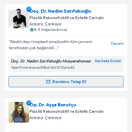
Dr. Zafer Kahyaoğlu
için randevu takvimi talebi
Doç. Dr. Nedim Sarıfakıoğlu
oluşturun. Size bu uzmandan randevu almanız için bir
Takvim Talebini Gönder
Plastik Rekonstrüktif ve Estetik Cerrahi
takvim hazırlandığında e-posta ile bilgilendireceğiz.
Ankara
, Çankaya
5
(
1
Değerlendirme)
E-posta Adresiniz
Nedim bey rinoplasti ameliyatim tüm çevrem
Devamı
tarafından çok beğenildi...
Doç. Dr. Nedim Sarıfakıoğlu Muayenehanesi
Haritada Göster
Kişisel verilerimin işlenmesine ilişkin
Aydınlatma
Tepe Prıme Avenue B Blok Kat:10 Daire:86
Metni
'ni okudum ve kişisel verilerimin belirtilen
kapsamda işlenmesini kabul ediyorum.
Randevu Talep Et
Randevu Takvimi Talebi
Takvim Talebini Gönder
Doç. Dr. Nedim Sarıfakıoğlu
için randevu takvimi
Op. Dr. Ayşe Barutçu
talebi oluşturun. Size bu uzmandan randevu almanız
Plastik Rekonstrüktif ve Estetik Cerrahi
için bir takvim hazırlandığında e-posta ile
Ankara
, Çankaya
bilgilendireceğiz.