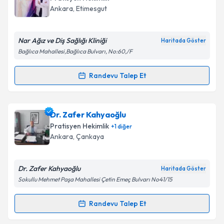
takvim hazırlandığında e-posta ile bilgilendireceğiz.
Ankara
, Etimesgut
E-posta Adresiniz
Nar Ağız ve Diş Sağlığı Kliniği
Haritada Göster
Bağlıca Mahallesi,Bağlıca Bulvarı, No:60,/F
Kişisel verilerimin işlenmesine ilişkin
Aydınlatma
Randevu Talep Et
Randevu Takvimi Talebi
Metni
'ni okudum ve kişisel verilerimin belirtilen
kapsamda işlenmesini kabul ediyorum.
Dr. Hamit Kodal
için randevu takvimi talebi oluşturun.
Dr. Zafer Kahyaoğlu
Size bu uzmandan randevu almanız için bir takvim
Takvim Talebini Gönder
Pratisyen Hekimlik
+
1
diğer
hazırlandığında e-posta ile bilgilendireceğiz.
Ankara
, Çankaya
E-posta Adresiniz
Dr. Zafer Kahyaoğlu
Haritada Göster
Sokullu Mehmet Paşa Mahallesi Çetin Emeç Bulvarı No41/15
Kişisel verilerimin işlenmesine ilişkin
Aydınlatma
Randevu Talep Et
Randevu Takvimi Talebi
Metni
'ni okudum ve kişisel verilerimin belirtilen
kapsamda işlenmesini kabul ediyorum.