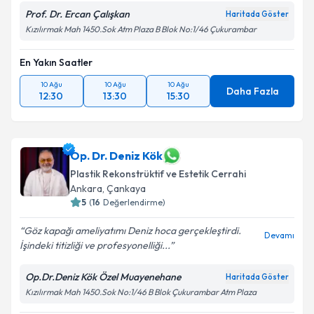
Prof. Dr. Ercan Çalışkan
Haritada Göster
Kızılırmak Mah 1450.Sok Atm Plaza B Blok No:1/46 Çukurambar
En Yakın Saatler
10 Ağu
10 Ağu
10 Ağu
Daha Fazla
12:30
13:30
15:30
Op. Dr. Deniz Kök
Plastik Rekonstrüktif ve Estetik Cerrahi
Ankara
, Çankaya
5
(
16
Değerlendirme)
Göz kapağı ameliyatımı Deniz hoca gerçekleştirdi.
Devamı
İşindeki titizliği ve profesyonelliği...
Op.Dr.Deniz Kök Özel Muayenehane
Haritada Göster
Kızılırmak Mah 1450.Sok No:1/46 B Blok Çukurambar Atm Plaza