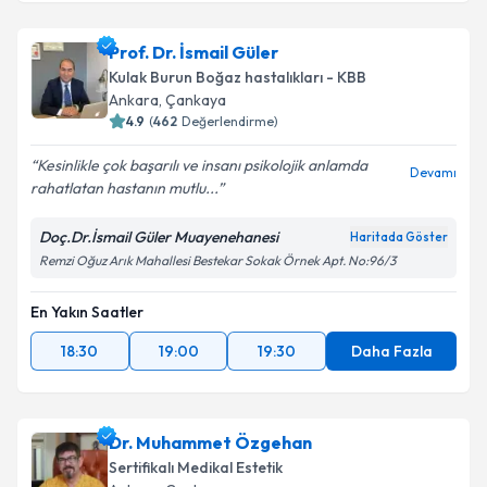
Prof. Dr. İsmail Güler
Kulak Burun Boğaz hastalıkları - KBB
Ankara
, Çankaya
4.9
(
462
Değerlendirme)
Kesinlikle çok başarılı ve insanı psikolojik anlamda
Devamı
rahatlatan hastanın mutlu...
Doç.Dr.İsmail Güler Muayenehanesi
Haritada Göster
Remzi Oğuz Arık Mahallesi Bestekar Sokak Örnek Apt. No:96/3
En Yakın Saatler
18:30
19:00
19:30
Daha Fazla
Dr. Muhammet Özgehan
Sertifikalı Medikal Estetik