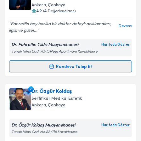
için bir takvim hazırlandığında e-posta ile
Ankara
, Çankaya
bilgilendireceğiz.
4.9
(
4
Değerlendirme)
E-posta Adresiniz
Fahrettin bey harika bir doktor detaylı açıklamaları,
Devamı
ilgisi ve güzel...
Dr. Fahrettin Yıldız Muayenehanesi
Haritada Göster
Tunalı Hilmi Cad. 70/13 Neşe Apartmanı Kavaklıdere
Kişisel verilerimin işlenmesine ilişkin
Aydınlatma
Metni
'ni okudum ve kişisel verilerimin belirtilen
kapsamda işlenmesini kabul ediyorum.
Randevu Talep Et
Randevu Takvimi Talebi
Takvim Talebini Gönder
Dr. Fahrettin Yıldız
için randevu takvimi talebi
Dr. Özgür Koldaş
oluşturun. Size bu uzmandan randevu almanız için bir
Sertifikalı Medikal Estetik
takvim hazırlandığında e-posta ile bilgilendireceğiz.
Ankara
, Çankaya
E-posta Adresiniz
Dr. Özgür Koldaş Muayenehanesi
Haritada Göster
Tunalı Hilmi Cad. No:88/114 Kavaklıdere