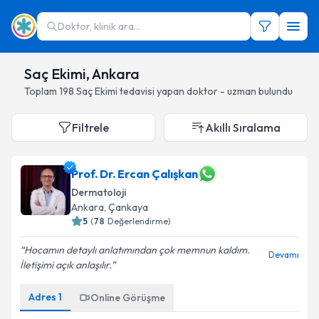
Doktor, klinik ara...
Saç Ekimi, Ankara
Toplam
198
Saç Ekimi
tedavisi yapan doktor - uzman bulundu
Filtrele
Akıllı Sıralama
Prof. Dr. Ercan Çalışkan
Dermatoloji
Ankara
, Çankaya
5
(
78
Değerlendirme)
Hocamın detaylı anlatımından çok memnun kaldım.
Devamı
İletişimi açık anlaşılır.
Adres
1
Online Görüşme