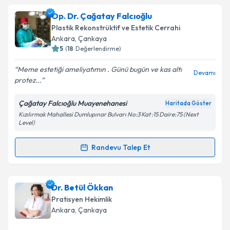
Prof. Dr. Başak Kandi
için randevu takvimi talebi
Op. Dr. Çağatay Falcıoğlu
oluşturun. Size bu uzmandan randevu almanız için bir
Plastik Rekonstrüktif ve Estetik Cerrahi
takvim hazırlandığında e-posta ile bilgilendireceğiz.
Ankara
, Çankaya
5
(
18
Değerlendirme)
E-posta Adresiniz
Meme estetiği ameliyatımın . Günü bugün ve kas altı
Devamı
protez...
Çağatay Falcıoğlu Muayenehanesi
Haritada Göster
Kişisel verilerimin işlenmesine ilişkin
Aydınlatma
Kızılırmak Mahallesi Dumlupınar Bulvarı No:3 Kat :15 Daire:75 (Next
Metni
'ni okudum ve kişisel verilerimin belirtilen
Level)
kapsamda işlenmesini kabul ediyorum.
Randevu Talep Et
Randevu Takvimi Talebi
Takvim Talebini Gönder
Op. Dr. Çağatay Falcıoğlu
için randevu takvimi talebi
Dr. Betül Ökkan
oluşturun. Size bu uzmandan randevu almanız için bir
Pratisyen Hekimlik
takvim hazırlandığında e-posta ile bilgilendireceğiz.
Ankara
, Çankaya
E-posta Adresiniz