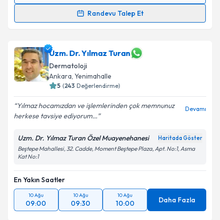
Randevu Talep Et
Prof. Dr. Mustafa Şengezer
için randevu takvimi
talebi oluşturun. Size bu uzmandan randevu almanız
için bir takvim hazırlandığında e-posta ile
Uzm. Dr. Yılmaz Turan
bilgilendireceğiz.
Dermatoloji
Ankara
, Yenimahalle
E-posta Adresiniz
5
(
243
Değerlendirme)
Yılmaz hocamızdan ve işlemlerinden çok memnunuz
Devamı
herkese tavsiye ediyorum…
Kişisel verilerimin işlenmesine ilişkin
Aydınlatma
Uzm. Dr. Yılmaz Turan Özel Muayenehanesi
Haritada Göster
Metni
'ni okudum ve kişisel verilerimin belirtilen
Beştepe Mahallesi, 32. Cadde, Moment Beştepe Plaza, Apt. No:1, Asma
kapsamda işlenmesini kabul ediyorum.
Kat No:1
Takvim Talebini Gönder
En Yakın Saatler
10 Ağu
10 Ağu
10 Ağu
Daha Fazla
09:00
09:30
10:00