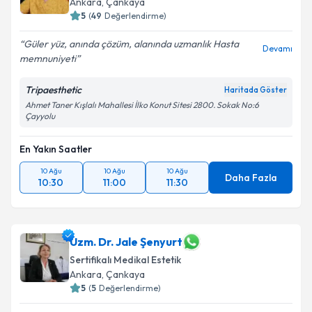
Ankara
, Çankaya
5
(
49
Değerlendirme)
Güler yüz, anında çözüm, alanında uzmanlık Hasta
Devamı
memnuniyeti
Tripaesthetic
Haritada Göster
Ahmet Taner Kışlalı Mahallesi İlko Konut Sitesi 2800. Sokak No:6
Çayyolu
En Yakın Saatler
10 Ağu
10 Ağu
10 Ağu
Daha Fazla
10:30
11:00
11:30
Uzm. Dr. Jale Şenyurt
Sertifikalı Medikal Estetik
Ankara
, Çankaya
5
(
5
Değerlendirme)