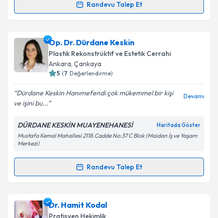
Randevu Talep Et
Op. Dr. Hikmet Karayel
için randevu takvimi talebi
oluşturun. Size bu uzmandan randevu almanız için bir
Op. Dr. Dürdane Keskin
takvim hazırlandığında e-posta ile bilgilendireceğiz.
Plastik Rekonstrüktif ve Estetik Cerrahi
E-posta Adresiniz
Ankara
, Çankaya
5
(
7
Değerlendirme)
Dürdane Keskin Hanımefendi çok mükemmel bir kişi
Devamı
ve işini bu...
Kişisel verilerimin işlenmesine ilişkin
Aydınlatma
Metni
'ni okudum ve kişisel verilerimin belirtilen
DÜRDANE KESKİN MUAYENEHANESİ
Haritada Göster
kapsamda işlenmesini kabul ediyorum.
Mustafa Kemal Mahallesi 2118.Cadde No:37 C Blok (Maidan İş ve Yaşam
Merkezi)
Takvim Talebini Gönder
Randevu Talep Et
Randevu Takvimi Talebi
Op. Dr. Dürdane Keskin
için randevu takvimi talebi
Dr. Hamit Kodal
oluşturun. Size bu uzmandan randevu almanız için bir
Pratisyen Hekimlik