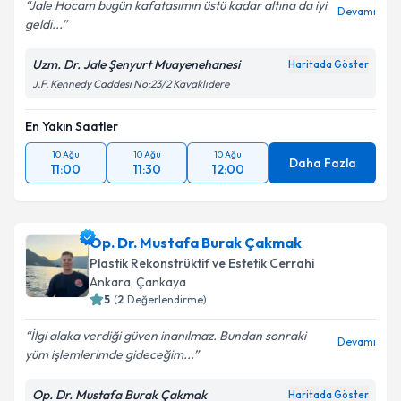
Jale Hocam bugün kafatasımın üstü kadar altına da iyi
Devamı
geldi...
Uzm. Dr. Jale Şenyurt Muayenehanesi
Haritada Göster
J.F. Kennedy Caddesi No:23/2 Kavaklıdere
En Yakın Saatler
10 Ağu
10 Ağu
10 Ağu
Daha Fazla
11:00
11:30
12:00
Op. Dr. Mustafa Burak Çakmak
Plastik Rekonstrüktif ve Estetik Cerrahi
Ankara
, Çankaya
5
(
2
Değerlendirme)
İlgi alaka verdiği güven inanılmaz. Bundan sonraki
Devamı
yüm işlemlerimde gideceğim...
Op. Dr. Mustafa Burak Çakmak
Haritada Göster