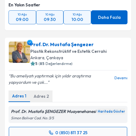
En Yakın Saatler
10 Ağu
10 Ağu
10 Ağu
Daha Fazla
09:00
09:30
10:00
Prof. Dr. Mustafa Şengezer
Plastik Rekonstrüktif ve Estetik Cerrahi
Ankara
, Çankaya
5
(
85
Değerlendirme)
Bu ameliyatı yaptırmak için yıldır araştırma
Devamı
yapıyordum ve çok...
Adres
1
Adres
2
Prof. Dr. Mustafa ŞENGEZER Muayenehanesi
Haritada Göster
Simon Bolivar Cad. No: 3/5
0 (850) 811 37 25
Randevu Takvimi Talebi