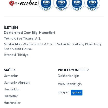
İLETİŞİM
Doktorsitesi Com Bilgi Hizmetleri
Teknoloji ve Ticaret A.Ş.
Maslak Mah. Ahi Evran Cd. A.O.S 55 Sokak No:2 Aksoy Plaza Giriş
Kat Kolektif House
İstanbul, Türkiye
SAĞLIK
PROFESYONELLER
Uzmanlar
Doktorlar İçin
Uzmanlık Alanları
Web Siteniz İçin
Hastalıklar
Kariyer
İşe Alım
Hizmetler
Hastaneler