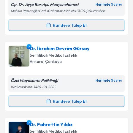
E-posta Adresiniz
Op. Dr. Ayşe Barutçu Muayenehanesi
Haritada Göster
Muhsin Yazıcıoğlu Cad. Kızılırmak Mah No:31/25 Çukurambar
Randevu Talep Et
Randevu Takvimi Talebi
Kişisel verilerimin işlenmesine ilişkin
Aydınlatma
Metni
'ni okudum ve kişisel verilerimin belirtilen
kapsamda işlenmesini kabul ediyorum.
Op. Dr. Ayşe Barutçu
için randevu takvimi talebi
Dr. İbrahim Devrim Gürsoy
oluşturun. Size bu uzmandan randevu almanız için bir
Sertifikalı Medikal Estetik
takvim hazırlandığında e-posta ile bilgilendireceğiz.
Takvim Talebini Gönder
Ankara
, Çankaya
E-posta Adresiniz
Özel Mayasante Polikliniği
Haritada Göster
Kızılırmak Mh. 1426. Cd. 22/C
Kişisel verilerimin işlenmesine ilişkin
Aydınlatma
Randevu Talep Et
Randevu Takvimi Talebi
Metni
'ni okudum ve kişisel verilerimin belirtilen
kapsamda işlenmesini kabul ediyorum.
Dr. İbrahim Devrim Gürsoy
için randevu takvimi
Dr. Fahrettin Yıldız
talebi oluşturun. Size bu uzmandan randevu almanız
Takvim Talebini Gönder
Sertifikalı Medikal Estetik