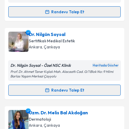
kapsamda işlenmesini kabul ediyorum.
Randevu Talep Et
Randevu Takvimi Talebi
Takvim Talebini Gönder
Op. Dr. Diren Çelik
için randevu takvimi talebi
Dr. Nilgün Soysal
oluşturun. Size bu uzmandan randevu almanız için bir
Sertifikalı Medikal Estetik
takvim hazırlandığında e-posta ile bilgilendireceğiz.
Ankara
, Çankaya
E-posta Adresiniz
Dr. Nilgün Soysal - Özel NSC Klinik
Haritada Göster
Prof. Dr. Ahmet Taner Kışlalı Mah. Alacaatlı Cad. G/1 Blok No: 9 Hilmi
Barlas Yaşam Merkezi Çayyolu
Kişisel verilerimin işlenmesine ilişkin
Aydınlatma
Randevu Talep Et
Metni
'ni okudum ve kişisel verilerimin belirtilen
Randevu Takvimi Talebi
kapsamda işlenmesini kabul ediyorum.
Dr. Nilgün Soysal
için randevu takvimi talebi
Uzm. Dr. Melis Bal Akdoğan
Takvim Talebini Gönder
oluşturun. Size bu uzmandan randevu almanız için bir
Dermatoloji
takvim hazırlandığında e-posta ile bilgilendireceğiz.
Ankara
, Çankaya