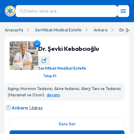
Doktor, klinik ara...
Anasayfa
Sertifikalı Medikal Estetik
Ankara
Dr. Şev
Dr. Şevki Kebabcıoğlu
Sertifikalı Medikal Estetik
Dr. Şevki Kebabcıoğlu Profil Fotoğrafı
Takip Et
Aging-Hormon Tedavisi, Akne tedavisi, Alerji Tanı ve Tedavisi
(Hacamat ve Ozon)
devamı
Ankara
1 Adres
Soru Sor