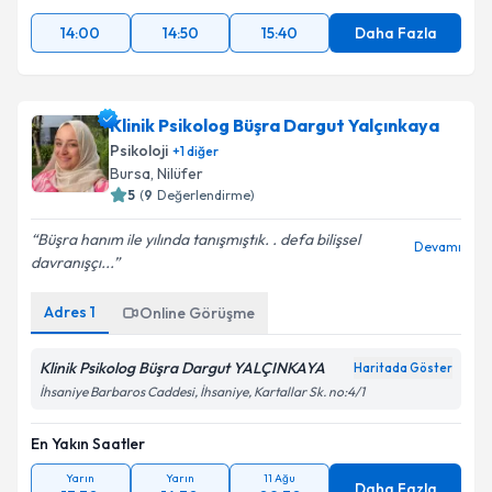
14:00
14:50
15:40
Daha Fazla
Klinik Psikolog Büşra Dargut Yalçınkaya
Psikoloji
+
1
diğer
Bursa
, Nilüfer
5
(
9
Değerlendirme)
Büşra hanım ile yılında tanışmıştık. . defa bilişsel
Devamı
davranışçı...
Adres
1
Online Görüşme
Klinik Psikolog Büşra Dargut YALÇINKAYA
Haritada Göster
İhsaniye Barbaros Caddesi, İhsaniye, Kartallar Sk. no:4/1
En Yakın Saatler
Yarın
Yarın
11 Ağu
Daha Fazla