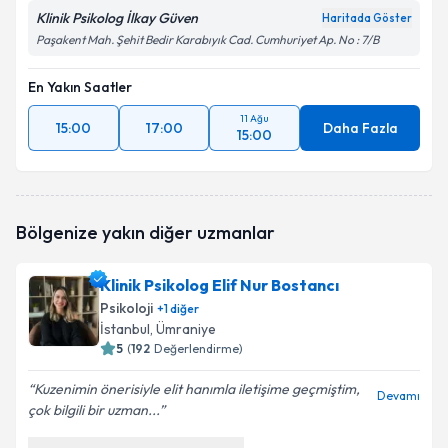
Klinik Psikolog İlkay Güven
Haritada Göster
Paşakent Mah. Şehit Bedir Karabıyık Cad. Cumhuriyet Ap. No : 7/B
En Yakın Saatler
11 Ağu
15:00
17:00
Daha Fazla
15:00
Bölgenize yakın diğer uzmanlar
Klinik Psikolog Elif Nur Bostancı
Psikoloji
+
1
diğer
İstanbul
, Ümraniye
5
(
192
Değerlendirme)
Kuzenimin önerisiyle elit hanımla iletişime geçmiştim,
Devamı
çok bilgili bir uzman...