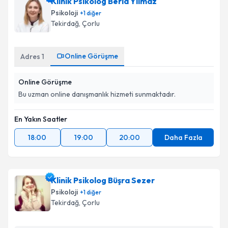
Klinik Psikolog Beria Yılmaz
Psikoloji
+
1
diğer
Tekirdağ
, Çorlu
Online Görüşme
Adres
1
Online Görüşme
Bu uzman online danışmanlık hizmeti sunmaktadır.
En Yakın Saatler
18:00
19:00
20:00
Daha Fazla
Klinik Psikolog Büşra Sezer
Psikoloji
+
1
diğer
Tekirdağ
, Çorlu