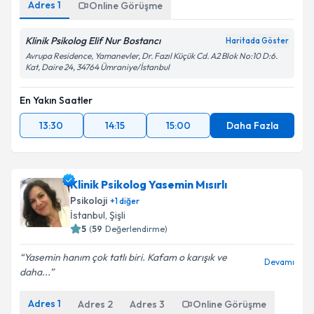
Adres
1
Online Görüşme
Klinik Psikolog Elif Nur Bostancı
Haritada Göster
Avrupa Residence, Yamanevler, Dr. Fazıl Küçük Cd. A2 Blok No:10 D:6.
Kat, Daire 24, 34764 Ümraniye/İstanbul
En Yakın Saatler
13:30
14:15
15:00
Daha Fazla
Klinik Psikolog Yasemin Mısırlı
Psikoloji
+
1
diğer
İstanbul
, Şişli
5
(
59
Değerlendirme)
Yasemin hanım çok tatlı biri. Kafam o karışık ve
Devamı
daha...
Adres
1
Adres
2
Adres
3
Online Görüşme