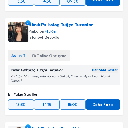
13:30
14:30
09:30
Klinik Psikolog Tuğçe Turanlar
Psikoloji
+
1
diğer
İstanbul
, Beyoğlu
Adres
1
Online Görüşme
Klinik Psikolog Tuğçe Turanlar
Haritada Göster
Kul Oğlu Mahallesi, Ağa Hamamı Sokak, Yasemin Apartmanı No: 14
Daire: 1.
En Yakın Saatler
13:30
14:15
15:00
Daha Fazla