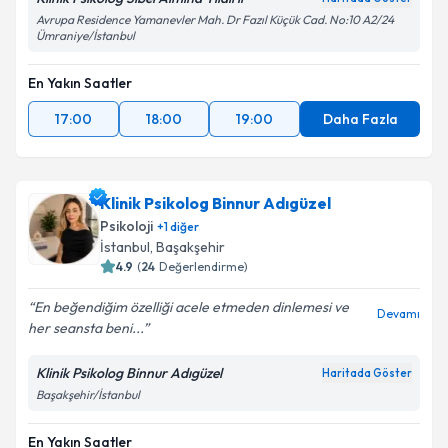
Avrupa Residence Yamanevler Mah. Dr Fazıl Küçük Cad. No:10 A2/24
Ümraniye/İstanbul
En Yakın Saatler
17:00
18:00
19:00
Daha Fazla
Klinik Psikolog Binnur Adıgüzel
Psikoloji
+
1
diğer
İstanbul
, Başakşehir
4.9
(
24
Değerlendirme)
En beğendiğim özelliği acele etmeden dinlemesi ve
Devamı
her seansta beni...
Klinik Psikolog Binnur Adıgüzel
Haritada Göster
Başakşehir/İstanbul
En Yakın Saatler