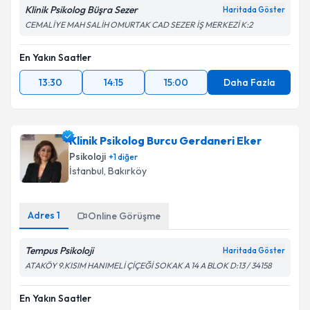
Klinik Psikolog Büşra Sezer
Haritada Göster
CEMALİYE MAH SALİH OMURTAK CAD SEZER İŞ MERKEZİ K:2
En Yakın Saatler
13:30
14:15
15:00
Daha Fazla
Klinik Psikolog Burcu Gerdaneri Eker
Psikoloji
+
1
diğer
İstanbul
, Bakırköy
Adres
1
Online Görüşme
Tempus Psikoloji
Haritada Göster
ATAKÖY 9.KISIM HANIMELİ ÇİÇEĞİ SOKAK A 14 A BLOK D:13 / 34158
En Yakın Saatler