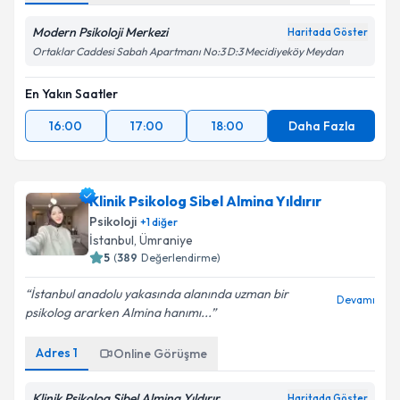
Modern Psikoloji Merkezi
Haritada Göster
Ortaklar Caddesi Sabah Apartmanı No:3 D:3 Mecidiyeköy Meydan
En Yakın Saatler
16:00
17:00
18:00
Daha Fazla
Klinik Psikolog Sibel Almina Yıldırır
Psikoloji
+
1
diğer
İstanbul
, Ümraniye
5
(
389
Değerlendirme)
İstanbul anadolu yakasında alanında uzman bir
Devamı
psikolog ararken Almina hanımı...
Adres
1
Online Görüşme
Klinik Psikolog Sibel Almina Yıldırır
Haritada Göster