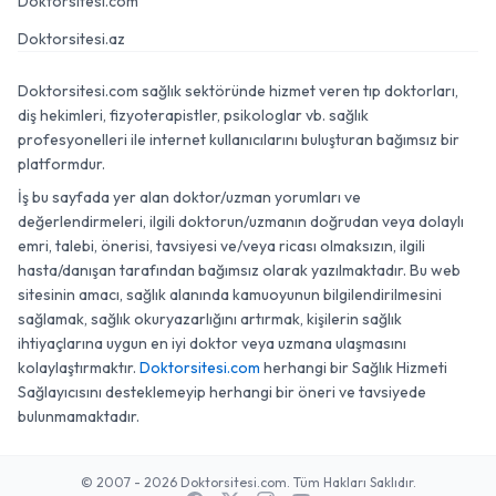
Doktorsitesi.com
Doktorsitesi.az
Doktorsitesi.com sağlık sektöründe hizmet veren tıp doktorları,
diş hekimleri, fizyoterapistler, psikologlar vb. sağlık
profesyonelleri ile internet kullanıcılarını buluşturan bağımsız bir
platformdur.
İş bu sayfada yer alan doktor/uzman yorumları ve
değerlendirmeleri, ilgili doktorun/uzmanın doğrudan veya dolaylı
emri, talebi, önerisi, tavsiyesi ve/veya ricası olmaksızın, ilgili
hasta/danışan tarafından bağımsız olarak yazılmaktadır. Bu web
sitesinin amacı, sağlık alanında kamuoyunun bilgilendirilmesini
sağlamak, sağlık okuryazarlığını artırmak, kişilerin sağlık
ihtiyaçlarına uygun en iyi doktor veya uzmana ulaşmasını
kolaylaştırmaktır.
Doktorsitesi.com
herhangi bir Sağlık Hizmeti
Sağlayıcısını desteklemeyip herhangi bir öneri ve tavsiyede
bulunmamaktadır.
© 2007 - 2026 Doktorsitesi.com. Tüm Hakları Saklıdır.