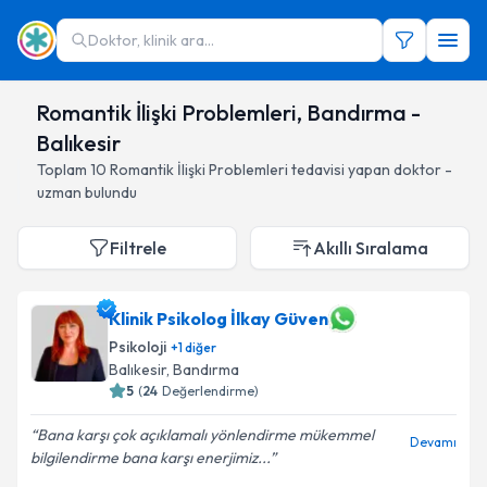
Doktor, klinik ara...
Romantik İlişki Problemleri, Bandırma -
Balıkesir
Toplam
10
Romantik İlişki Problemleri
tedavisi yapan doktor -
uzman bulundu
Filtrele
Akıllı Sıralama
Klinik Psikolog İlkay Güven
Psikoloji
+
1
diğer
Balıkesir
, Bandırma
5
(
24
Değerlendirme)
Bana karşı çok açıklamalı yönlendirme mükemmel
Devamı
bilgilendirme bana karşı enerjimiz...