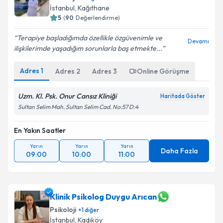
İstanbul
, Kağıthane
5
(
90
Değerlendirme)
Terapiye başladığımda özellikle özgüvenimle ve
Devamı
ilişkilerimde yaşadığım sorunlarla baş etmekte...
Adres
1
Adres
2
Adres
3
Online Görüşme
Uzm. Kl. Psk. Onur Cansız Kliniği
Haritada Göster
Sultan Selim Mah. Sultan Selim Cad. No:57 D:4
En Yakın Saatler
Yarın
Yarın
Yarın
Daha Fazla
09:00
10:00
11:00
Klinik Psikolog Duygu Arıcan
Psikoloji
+
1
diğer
İstanbul
, Kadıköy