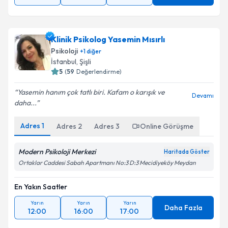
Klinik Psikolog Yasemin Mısırlı
Psikoloji
+
1
diğer
İstanbul
, Şişli
5
(
59
Değerlendirme)
Yasemin hanım çok tatlı biri. Kafam o karışık ve
Devamı
daha...
Adres
1
Adres
2
Adres
3
Online Görüşme
Modern Psikoloji Merkezi
Haritada Göster
Ortaklar Caddesi Sabah Apartmanı No:3 D:3 Mecidiyeköy Meydan
En Yakın Saatler
Yarın
Yarın
Yarın
Daha Fazla
12:00
16:00
17:00