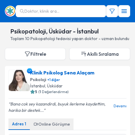
Doktor, klinik ara...
Psikopatoloji, Üsküdar - İstanbul
Toplam
10
Psikopatoloji
tedavisi yapan doktor - uzman bulundu
Filtrele
Akıllı Sıralama
Klinik Psikolog Sena Alaçam
Psikoloji
+
1
diğer
İstanbul
, Üsküdar
5
(
1
Değerlendirme)
Bana cok sey kazandirdi, buyuk ilerleme kaydettim,
Devamı
harika bir destek...
Adres
1
Online Görüşme