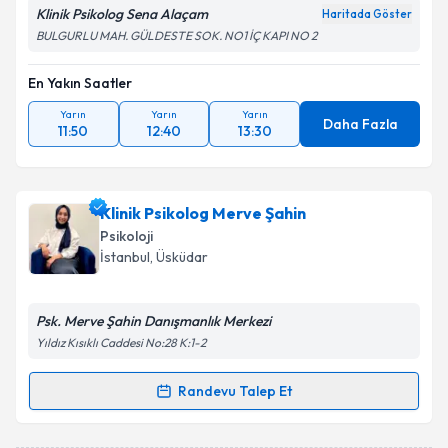
Klinik Psikolog Sena Alaçam
Haritada Göster
BULGURLU MAH. GÜLDESTE SOK. NO1 İÇ KAPI NO 2
En Yakın Saatler
Yarın
Yarın
Yarın
Daha Fazla
11:50
12:40
13:30
Klinik Psikolog Merve Şahin
Psikoloji
İstanbul
, Üsküdar
Psk. Merve Şahin Danışmanlık Merkezi
Yıldız Kısıklı Caddesi No:28 K:1-2
Randevu Talep Et
Randevu Takvimi Talebi