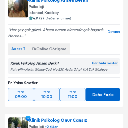
Klinik Psikolog Ahsen Berkit
Psikoloji
İstanbul
, Kadıköy
4.9
(
27
Değerlendirme)
Her şey çok güzel. Ahsen hanım alanında çok başarılı.
Devamı
Herkes...
Adres
1
Online Görüşme
Klinik Psikolog Ahsen Berkit
Haritada Göster
Fahrettin Kerim Gökay Cad. No:230 Aydın 2 Apt. K:4 D:9 Göztepe
En Yakın Saatler
Yarın
Yarın
Yarın
Daha Fazla
09:00
10:00
11:00
Klinik Psikolog Onur Cansız
Psikoloji
+
2
diğer