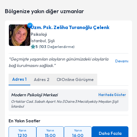
Klinik Psikolog Merve Şahin
için randevu takvimi
Bölgenize yakın diğer uzmanlar
talebi oluşturun. Size bu uzmandan randevu almanız
için bir takvim hazırlandığında e-posta ile
bilgilendireceğiz.
Uzm. Psk. Zeliha Turanoğlu Çelenk
Psikoloji
E-posta Adresiniz
İstanbul
, Şişli
5
(
103
Değerlendirme)
Geçmişte yaşanılan olayların günümüzdeki olaylarla
Devamı
bağ kurulmasını sağladı.
Kişisel verilerimin işlenmesine ilişkin
Aydınlatma
Metni
'ni okudum ve kişisel verilerimin belirtilen
kapsamda işlenmesini kabul ediyorum.
Adres
1
Adres
2
Online Görüşme
Modern Psikoloji Merkezi
Haritada Göster
Takvim Talebini Gönder
Ortaklar Cad. Sabah Apart. No:3 Daire:3 Mecidiyeköy Meydan Şişli
İstanbul
En Yakın Saatler
Yarın
Yarın
Yarın
Daha Fazla
12:10
15:00
16:00