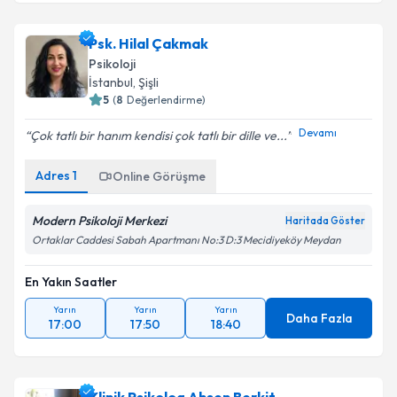
Psk. Hilal Çakmak
Psikoloji
İstanbul
, Şişli
5
(
8
Değerlendirme)
Devamı
Çok tatlı bir hanım kendisi çok tatlı bir dille ve...
Adres
1
Online Görüşme
Modern Psikoloji Merkezi
Haritada Göster
Ortaklar Caddesi Sabah Apartmanı No:3 D:3 Mecidiyeköy Meydan
En Yakın Saatler
Yarın
Yarın
Yarın
Daha Fazla
17:00
17:50
18:40