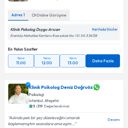
Adres
1
Online Görüşme
Klinik Psikolog Duygu Arıcan
Haritada Göster
Erenköy Mahallesi Kantarcı Rıza sokak No: 1 D: 5 K:3 34728
En Yakın Saatler
Yarın
Yarın
Yarın
Daha Fazla
11:00
12:00
13:00
Klinik Psikolog Deniz Doğruöz
Psikoloji
İstanbul
, Ataşehir
5
(
319
Değerlendirme)
Aslında pek bir şey düzeleceğini umarak
Devamı
başlamamıştım seanslara ama eşim...