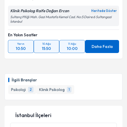
Klinik Psikolog Raife Doğan Ercan
Haritada Göster
Sultançiftliği Mah. Gazi Mustafa Kemal Cad. No:5 Daire:6 Sultangazi
İstanbul
En Yakın Saatler
Yarın
10 Ağu
11 Ağu
Daha Fazla
10:50
15:50
10:00
İlgili Branşlar
Psikoloji
Klinik Psikolog
2
1
İstanbul İlçeleri