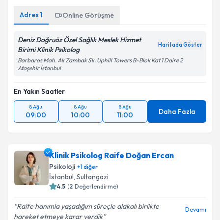
Adres
1
Online Görüşme
Deniz Doğruöz Özel Sağlık Meslek Hizmet
Haritada Göster
Birimi Klinik Psikolog
Barbaros Mah. Ak Zambak Sk. Uphill Towers B-Blok Kat 1 Daire 2
Ataşehir İstanbul
En Yakın Saatler
8 Ağu
8 Ağu
8 Ağu
Daha Fazla
09:00
10:00
11:00
Klinik Psikolog Raife Doğan Ercan
Psikoloji
+
1
diğer
İstanbul
, Sultangazi
4.5
(
2
Değerlendirme)
Raife hanımla yaşadığım süreçle alakalı birlikte
Devamı
hareket etmeye karar verdik