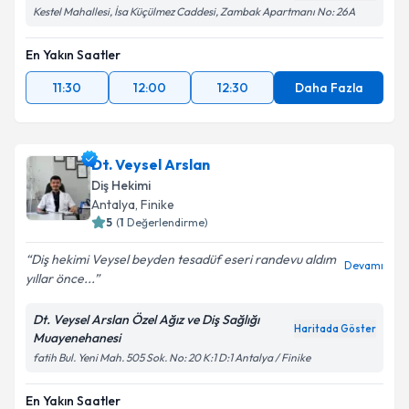
Kestel Mahallesi, İsa Küçülmez Caddesi, Zambak Apartmanı No: 26A
En Yakın Saatler
11:30
12:00
12:30
Daha Fazla
Dt. Veysel Arslan
Diş Hekimi
Antalya
, Finike
5
(
1
Değerlendirme)
Diş hekimi Veysel beyden tesadüf eseri randevu aldım
Devamı
yıllar önce...
Dt. Veysel Arslan Özel Ağız ve Diş Sağlığı
Haritada Göster
Muayenehanesi
fatih Bul. Yeni Mah. 505 Sok. No: 20 K:1 D:1 Antalya / Finike
En Yakın Saatler