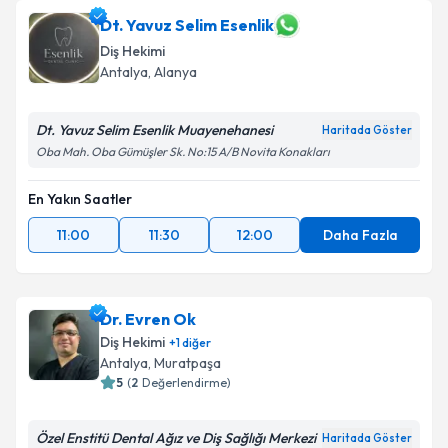
Dt. Yavuz Selim Esenlik
Diş Hekimi
Antalya
, Alanya
Dt. Yavuz Selim Esenlik Muayenehanesi
Haritada Göster
Oba Mah. Oba Gümüşler Sk. No:15 A/B Novita Konakları
En Yakın Saatler
11:00
11:30
12:00
Daha Fazla
Dr. Evren Ok
Diş Hekimi
+
1
diğer
Antalya
, Muratpaşa
5
(
2
Değerlendirme)
Özel Enstitü Dental Ağız ve Diş Sağlığı Merkezi
Haritada Göster