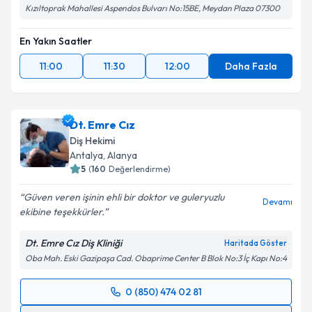
Kızıltoprak Mahallesi Aspendos Bulvarı No:15BE, Meydan Plaza 07300
En Yakın Saatler
11:00
11:30
12:00
Daha Fazla
Dt. Emre Cız
Diş Hekimi
Antalya
, Alanya
5
(
160
Değerlendirme)
Güven veren işinin ehli bir doktor ve guleryuzlu
Devamı
ekibine teşekkürler.
Dt. Emre Cız Diş Kliniği
Haritada Göster
Oba Mah. Eski Gazipaşa Cad. Obaprime Center B Blok No:3 İç Kapı No:4
0 (850) 474 02 81
Randevu Takvimi Talebi