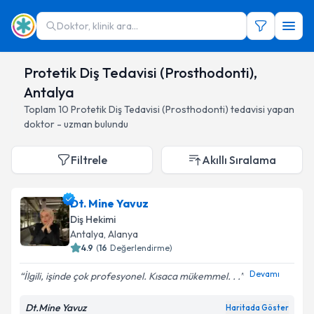
Doktor, klinik ara...
Protetik Diş Tedavisi (Prosthodonti),
Antalya
Toplam
10
Protetik Diş Tedavisi (Prosthodonti)
tedavisi yapan
doktor - uzman bulundu
Filtrele
Akıllı Sıralama
Dt. Mine Yavuz
Diş Hekimi
Antalya
, Alanya
4.9
(
16
Değerlendirme)
Devamı
İlgili, işinde çok profesyonel. Kısaca mükemmel. . .
Dt.Mine Yavuz
Haritada Göster