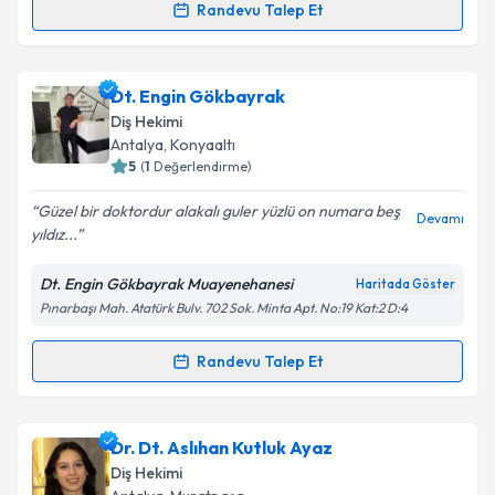
Randevu Talep Et
Dt. Emre Cız
için randevu takvimi talebi oluşturun.
Size bu uzmandan randevu almanız için bir takvim
Dt. Engin Gökbayrak
hazırlandığında e-posta ile bilgilendireceğiz.
Diş Hekimi
E-posta Adresiniz
Antalya
, Konyaaltı
5
(
1
Değerlendirme)
Güzel bir doktordur alakalı guler yüzlü on numara beş
Devamı
yıldız...
Kişisel verilerimin işlenmesine ilişkin
Aydınlatma
Metni
'ni okudum ve kişisel verilerimin belirtilen
Dt. Engin Gökbayrak Muayenehanesi
Haritada Göster
kapsamda işlenmesini kabul ediyorum.
Pınarbaşı Mah. Atatürk Bulv. 702 Sok. Minta Apt. No:19 Kat:2 D:4
Takvim Talebini Gönder
Randevu Talep Et
Randevu Takvimi Talebi
Dt. Engin Gökbayrak
için randevu takvimi talebi
Dr. Dt. Aslıhan Kutluk Ayaz
oluşturun. Size bu uzmandan randevu almanız için bir
Diş Hekimi
takvim hazırlandığında e-posta ile bilgilendireceğiz.