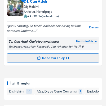
Dr. Dt. Serdal Veske
için randevu takvimi talebi
Dt. Can Adalı
oluşturun. Size bu uzmandan randevu almanız için bir
Diş Hekimi
takvim hazırlandığında e-posta ile bilgilendireceğiz.
Takvim Talebini Gönder
Antalya
, Muratpaşa
4.9
(
29
Değerlendirme)
E-posta Adresiniz
gönül rahatlığı ile tercih edilebilecek bir diş hekimi
Devamı
porselen kaplama...
Dt. Can Adalı Özel Muayenehanesi
Haritada Göster
Kişisel verilerimin işlenmesine ilişkin
Aydınlatma
Yeşilbahçe Mah. Metin Kasapoğlu Cad. Arkadaş Apt. No:71-B
Metni
'ni okudum ve kişisel verilerimin belirtilen
kapsamda işlenmesini kabul ediyorum.
Randevu Talep Et
Randevu Takvimi Talebi
Takvim Talebini Gönder
Dt. Can Adalı
için randevu takvimi talebi oluşturun.
Size bu uzmandan randevu almanız için bir takvim
İlgili Branşlar
hazırlandığında e-posta ile bilgilendireceğiz.
Diş Hekimi
Ağız, Diş ve Çene Cerrahisi
Endodonti (K
10
1
E-posta Adresiniz