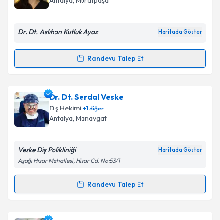
Antalya
, Muratpaşa
E-posta Adresiniz
Dr. Dt. Aslıhan Kutluk Ayaz
Haritada Göster
Randevu Talep Et
Randevu Takvimi Talebi
Kişisel verilerimin işlenmesine ilişkin
Aydınlatma
Metni
'ni okudum ve kişisel verilerimin belirtilen
kapsamda işlenmesini kabul ediyorum.
Dr. Dt. Aslıhan Kutluk Ayaz
için randevu takvimi
Dr. Dt. Serdal Veske
talebi oluşturun. Size bu uzmandan randevu almanız
Diş Hekimi
+
1
diğer
için bir takvim hazırlandığında e-posta ile
Takvim Talebini Gönder
Antalya
, Manavgat
bilgilendireceğiz.
E-posta Adresiniz
Veske Diş Polikliniği
Haritada Göster
Aşağı Hisar Mahallesi, Hisar Cd. No:53/1
Randevu Talep Et
Randevu Takvimi Talebi
Kişisel verilerimin işlenmesine ilişkin
Aydınlatma
Metni
'ni okudum ve kişisel verilerimin belirtilen
kapsamda işlenmesini kabul ediyorum.