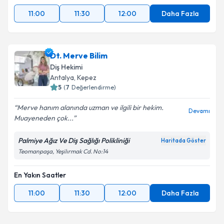
11:00
11:30
12:00
Daha Fazla
Dt. Merve Bilim
Diş Hekimi
Antalya
, Kepez
5
(
7
Değerlendirme)
Merve hanım alanında uzman ve ilgili bir hekim.
Devamı
Muayeneden çok...
Palmiye Ağız Ve Diş Sağlığı Polikliniği
Haritada Göster
Teomanpaşa, Yeşilırmak Cd. No:14
En Yakın Saatler
11:00
11:30
12:00
Daha Fazla