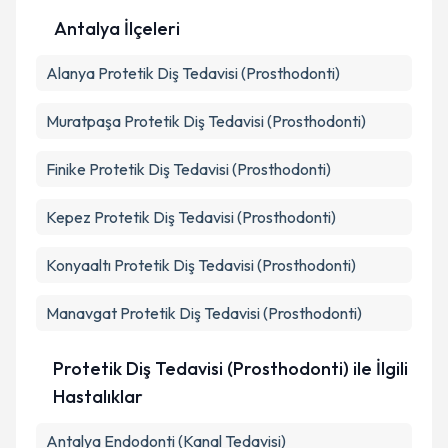
Antalya İlçeleri
Kişisel verilerimin işlenmesine ilişkin
Aydınlatma
Alanya
Metni
Protetik Diş Tedavisi (Prosthodonti)
'ni okudum ve kişisel verilerimin belirtilen
kapsamda işlenmesini kabul ediyorum.
Muratpaşa
Protetik Diş Tedavisi (Prosthodonti)
Takvim Talebini Gönder
Finike
Protetik Diş Tedavisi (Prosthodonti)
Kepez
Protetik Diş Tedavisi (Prosthodonti)
Konyaaltı
Protetik Diş Tedavisi (Prosthodonti)
Manavgat
Protetik Diş Tedavisi (Prosthodonti)
Protetik Diş Tedavisi (Prosthodonti) ile İlgili
Hastalıklar
Antalya Endodonti (Kanal Tedavisi)