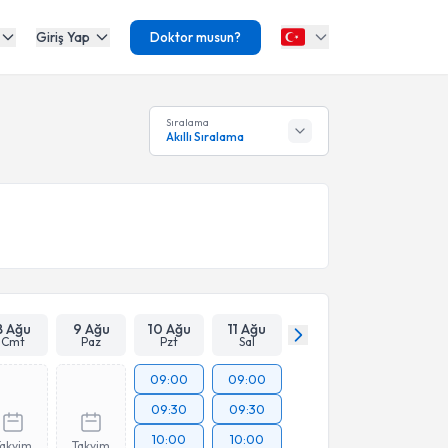
Giriş Yap
Doktor musun?
Sıralama
Akıllı Sıralama
8 Ağu
9 Ağu
10 Ağu
11 Ağu
Cmt
Paz
Pzt
Sal
09:00
09:00
09:30
09:30
10:00
10:00
Takvim
Takvim