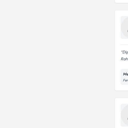
Diş
Rah
Me
Fen