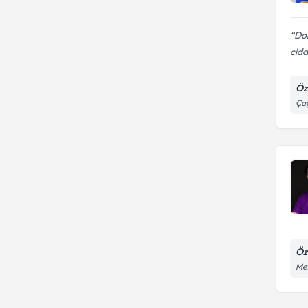
Dok
ciddi
Öze
Çağ
Öz
Met