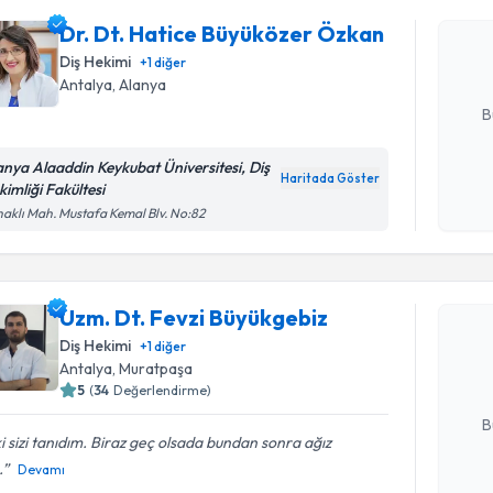
oluşturun. 
Dr. Dt. Hatice Büyüközer Özkan
hazırlandığ
Diş Hekimi
+
1
diğer
Antalya
,
Alanya
E-posta Ad
B
anya Alaaddin Keykubat Üniversitesi, Diş
Haritada Göster
kimliği Fakültesi
Kişisel
aklı Mah. Mustafa Kemal Blv. No:82
okudum
Randevu T
işlenm
Uzm. Dt. 
Uzm. Dt. Fevzi Büyükgebiz
oluşturun. 
Diş Hekimi
+
1
diğer
hazırlandığ
Antalya
,
Muratpaşa
5
(
34
Değerlendirme)
E-posta Ad
B
ki sizi tanıdım. Biraz geç olsada bundan sonra ağız
.
Devamı