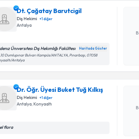
Size bu uzm
Dt. Çağatay Barutcigil
hazırlandığ
Diş Hekimi
+
1
diğer
E-posta Ad
Antalya
B
denız Ünıversıtesı Dış Hekımlığı Fakültesı
Haritada Göster
Randevu T
Kişisel
.10 Dumlupınar Bulvarı Kampüs/ANTALYA, Pınarbaşı, 07058
yaaltı/Antalya
okudum
işlenm
Dr. Öğr. Ü
oluşturun. 
hazırlandığ
Dr. Öğr. Üyesi Buket Tuğ Kılkış
Diş Hekimi
+
1
diğer
E-posta Ad
Antalya
,
Konyaaltı
B
el flora
Kişisel
okudum
Randevu T