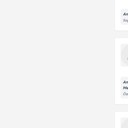
An
Soğ
An
Me
Öza