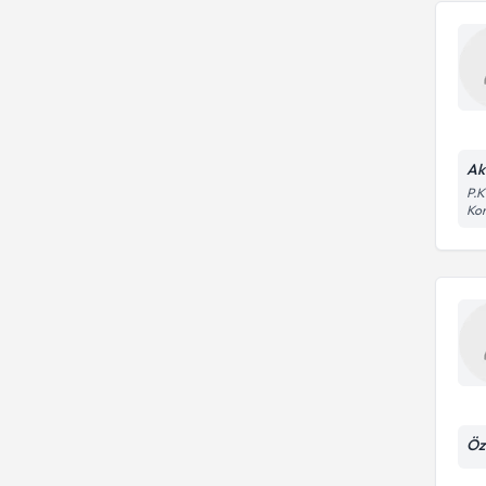
Ak
P.K
Kon
Öz