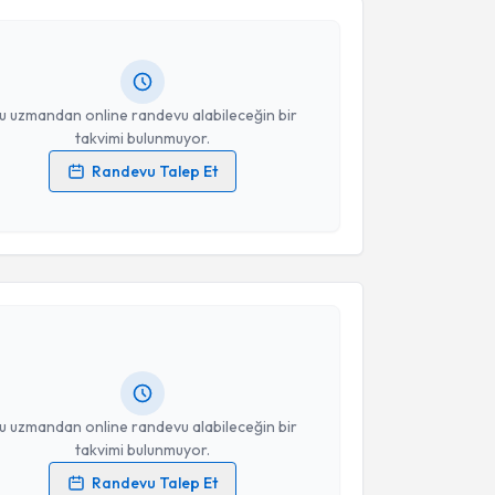
Size bu uzmandan randevu almanız için bir takvim
Takvim Talebini Gönder
ında e-posta ile bilgilendireceğiz.
resiniz
u uzmandan online randevu alabileceğin bir
takvimi bulunmuyor.
Randevu Talep Et
 verilerimin işlenmesine ilişkin
Aydınlatma Metni
'ni
 ve kişisel verilerimin belirtilen kapsamda
akvimi Talebi
esini kabul ediyorum.
Takvim Talebini Gönder
Fevzi Büyükgebiz
için randevu takvimi talebi
Size bu uzmandan randevu almanız için bir takvim
ında e-posta ile bilgilendireceğiz.
resiniz
u uzmandan online randevu alabileceğin bir
takvimi bulunmuyor.
Randevu Talep Et