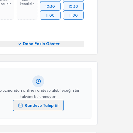
palıdır
kapalıdır
10:30
10:30
11:00
11:00
akvimi Talebi
Daha Fazla Göster
eral Durkan Demirel
için randevu takvimi talebi
Size bu uzmandan randevu almanız için bir takvim
ında e-posta ile bilgilendireceğiz.
resiniz
u uzmandan online randevu alabileceğin bir
takvimi bulunmuyor.
Randevu Talep Et
 verilerimin işlenmesine ilişkin
Aydınlatma Metni
'ni
akvimi Talebi
 ve kişisel verilerimin belirtilen kapsamda
esini kabul ediyorum.
atice Büyüközer Özkan
için randevu takvimi talebi