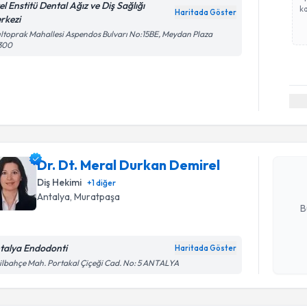
el Enstitü Dental Ağız ve Diş Sağlığı
ka
Haritada Göster
rkezi
ıltoprak Mahallesi Aspendos Bulvarı No:15BE, Meydan Plaza
300
Randevu T
Dr. Dt. M
oluşturun. 
Dr. Dt. Meral Durkan Demirel
hazırlandığ
Diş Hekimi
+
1
diğer
E-posta Ad
Antalya
,
Muratpaşa
B
talya Endodonti
Haritada Göster
Kişisel
Randevu T
ilbahçe Mah. Portakal Çiçeği Cad. No: 5 ANTALYA
okudum
işlenm
Dr. Dt. H