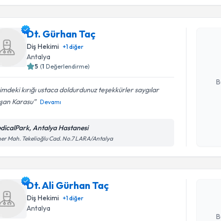
işlenm
Dt. Gürha
Dt. Gürhan Taç
uzmandan ra
Diş Hekimi
+
1
diğer
posta ile bi
Antalya
5
(
1
Değerlendirme)
E-posta Ad
B
imdeki kırığı ustaca doldurdunuz teşekkürler saygılar
şan Karasu
Devamı
Kişisel
okudum
dicalPark, Antalya Hastanesi
Randevu T
işlenm
er Mah. Tekelioğlu Cad. No.7 LARA/Antalya
Dt. Ali Gü
uzmandan ra
Dt. Ali Gürhan Taç
posta ile bi
Diş Hekimi
+
1
diğer
E-posta Ad
Antalya
B