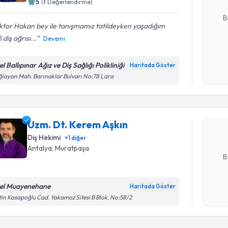
5
(
1
Değerlendirme)
E-posta Ad
B
tor Hakan bey ile tanışmamız tatildeyken yaşadığım
 diş ağrısı...
Devamı
Kişisel
okudum
l Ballıpınar Ağız ve Diş Sağlığı Polikliniği
Haritada Göster
Randevu T
işlenm
layan Mah. Barınaklar Bulvarı No:78 Lara
Uzm. Dt. 
Size bu uzm
Uzm. Dt. Kerem Aşkın
hazırlandığ
Diş Hekimi
+
1
diğer
E-posta Ad
Antalya
,
Muratpaşa
B
el Muayenehane
Haritada Göster
Randevu T
Kişisel
in Kasapoğlu Cad. Yakamoz Sitesi B Blok, No:58/2
okudum
işlenm
Dt. Çağata