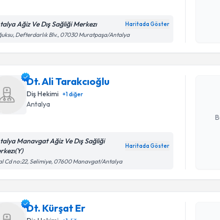
talya Ağiz Ve Dış Sağliği Merkezı
Haritada Göster
Kişisel
Randevu T
uksu, Defterdarlık Blv., 07030 Muratpaşa/Antalya
okudum
işlenm
Dt. Ali Ta
bu uzmandan
Dt. Ali Tarakcıoğlu
posta ile bi
Diş Hekimi
+
1
diğer
Antalya
E-posta Ad
B
talya Manavgat Ağiz Ve Dış Sağliği
Haritada Göster
rkezı(Y)
Kişisel
Randevu T
l Cd no:22, Selimiye, 07600 Manavgat/Antalya
okudum
işlenm
Dt. Kürşat
uzmandan ra
Dt. Kürşat Er
posta ile bi