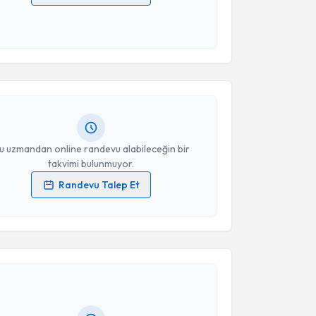
 verilerimin işlenmesine ilişkin
Aydınlatma Metni
'ni
 ve kişisel verilerimin belirtilen kapsamda
akvimi Talebi
esini kabul ediyorum.
Dt. Egemen Güldaş
için randevu takvimi talebi
Takvim Talebini Gönder
Size bu uzmandan randevu almanız için bir takvim
ında e-posta ile bilgilendireceğiz.
resiniz
u uzmandan online randevu alabileceğin bir
takvimi bulunmuyor.
Randevu Talep Et
 verilerimin işlenmesine ilişkin
Aydınlatma Metni
'ni
 ve kişisel verilerimin belirtilen kapsamda
akvimi Talebi
esini kabul ediyorum.
Hakan Aydın
için randevu takvimi talebi oluşturun.
Takvim Talebini Gönder
andan randevu almanız için bir takvim
ında e-posta ile bilgilendireceğiz.