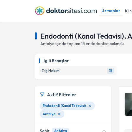
Uzmanlar
Klin
Endodonti (Kanal Tedavisi), 
Antalya
içinde toplam
15
endodontist
bulundu
İlgili Branşlar
Diş Hekimi
15
Aktif Filtreler
Endodonti (Kanal Tedavisi)
Antalya
Şehir
Antalya