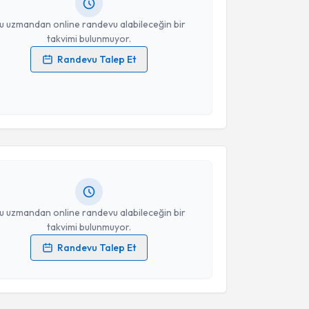
resiniz
u uzmandan online randevu alabileceğin bir
takvimi bulunmuyor.
Randevu Talep Et
 verilerimin işlenmesine ilişkin
Aydınlatma Metni
'ni
 ve kişisel verilerimin belirtilen kapsamda
akvimi Talebi
esini kabul ediyorum.
Kerem Aşkın
için randevu takvimi talebi oluşturun.
Takvim Talebini Gönder
andan randevu almanız için bir takvim
ında e-posta ile bilgilendireceğiz.
resiniz
u uzmandan online randevu alabileceğin bir
takvimi bulunmuyor.
Randevu Talep Et
akvimi Talebi
 verilerimin işlenmesine ilişkin
Aydınlatma Metni
'ni
 ve kişisel verilerimin belirtilen kapsamda
esini kabul ediyorum.
y Barutcigil
için randevu takvimi talebi oluşturun.