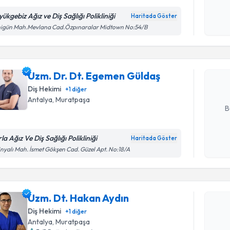
Kişisel
okudum
ükgebiz Ağız ve Diş Sağlığı Polikliniği
Haritada Göster
Randevu T
işlenm
nigün Mah.Mevlana Cad.Özpınaralar Midtown No:54/B
Uzm. Dr. 
oluşturun. 
Uzm. Dr. Dt. Egemen Güldaş
hazırlandığ
Diş Hekimi
+
1
diğer
E-posta Ad
Antalya
,
Muratpaşa
B
la Ağız Ve Diş Sağlığı Polikliniği
Haritada Göster
Kişisel
inyalı Mah. İsmet Gökşen Cad. Güzel Apt. No:18/A
okudum
Randevu T
işlenm
Uzm. Dt. 
Uzm. Dt. Hakan Aydın
Size bu uzm
Diş Hekimi
+
1
diğer
hazırlandığ
Antalya
,
Muratpaşa