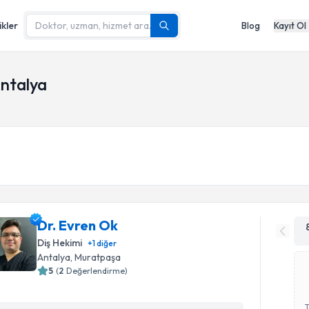
ikler
Blog
Kayıt Ol
Antalya
Dr. Evren Ok
Diş Hekimi
+
1
diğer
Antalya
,
Muratpaşa
5
(
2
Değerlendirme)