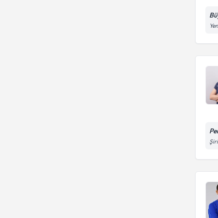
Büy
Ye
Per
Şir