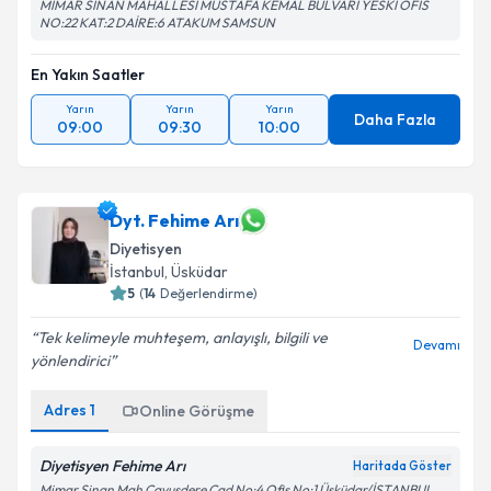
MİMAR SİNAN MAHALLESİ MUSTAFA KEMAL BULVARI YESKİ OFİS
NO:22 KAT:2 DAİRE:6 ATAKUM SAMSUN
En Yakın Saatler
Yarın
Yarın
Yarın
Daha Fazla
09:00
09:30
10:00
Dyt. Fehime Arı
Diyetisyen
İstanbul
,
Üsküdar
5
(
14
Değerlendirme)
Tek kelimeyle muhteşem, anlayışlı, bilgili ve
Devamı
yönlendirici
Adres
1
Online Görüşme
Diyetisyen Fehime Arı
Haritada Göster
Mimar Sinan Mah Çavuşdere Cad No:4 Ofis No:1 Üsküdar/İSTANBUL