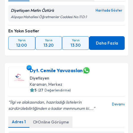
Diyetisyen Metin Öztürk
Haritada Göster
Alipaşa Mahallesi Öğretmenler Caddesi No:11 D:1
En Yakın Saatler
Yarın
Yarın
Yarın
Daha Fazla
12:00
13:20
13:30
Dyt. Cemile Yavuzaslan
Diyetisyen
Karaman
,
Merkez
5
(
27
Değerlendirme)
İlgi ve alakasından, hazırladığı listelerin
Devamı
sürdürülebilirliğinden o kadar memnunum ki....
Adres
1
Online Görüşme