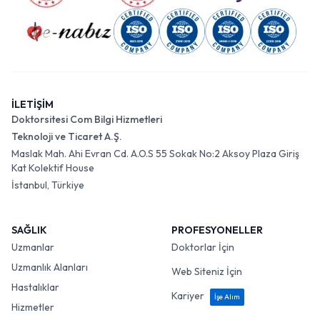
İLETİŞİM
Doktorsitesi Com Bilgi Hizmetleri
Teknoloji ve Ticaret A.Ş.
Maslak Mah. Ahi Evran Cd. A.O.S 55 Sokak No:2 Aksoy Plaza Giriş
Kat Kolektif House
İstanbul, Türkiye
SAĞLIK
PROFESYONELLER
Uzmanlar
Doktorlar İçin
Uzmanlık Alanları
Web Siteniz İçin
Hastalıklar
Kariyer
İşe Alım
Hizmetler