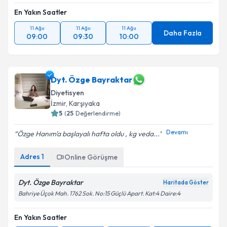
En Yakın Saatler
11 Ağu
11 Ağu
11 Ağu
Daha Fazla
09:00
09:30
10:00
Dyt. Özge Bayraktar
Diyetisyen
İzmir
,
Karşıyaka
5
(
25
Değerlendirme)
Devamı
Özge Hanım'a başlayalı hafta oldu , kg veda...
Adres
1
Online Görüşme
Dyt. Özge Bayraktar
Haritada Göster
Bahriye Üçok Mah. 1762 Sok. No:15 Güçlü Apart. Kat:4 Daire:4
En Yakın Saatler