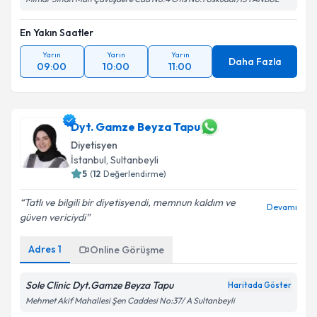
En Yakın Saatler
Yarın
Yarın
Yarın
Daha Fazla
09:00
10:00
11:00
Dyt. Gamze Beyza Tapu
Diyetisyen
İstanbul
,
Sultanbeyli
5
(
12
Değerlendirme)
Tatlı ve bilgili bir diyetisyendi, memnun kaldım ve
Devamı
güven vericiydi
Adres
1
Online Görüşme
Sole Clinic Dyt.Gamze Beyza Tapu
Haritada Göster
Mehmet Akif Mahallesi Şen Caddesi No:37/ A Sultanbeyli