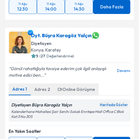
11 Ağu
11 Ağu
11 Ağu
Daha Fazla
12:30
14:00
14:30
Dyt. Büşra Karagöz Yalçın
Diyetisyen
Konya
,
Karatay
5
(
27
Değerlendirme)
Gönül rahatlığıyla tavsiye ederim çok ilgili anlayışlı
Devamı
motive edici ben...
Adres
1
Adres
2
Online Görüşme
Diyetisyen Büşra Karagöz Yalçın
Haritada Göster
Kalenderhane Mahallesi Şair Senihi Sokak Enntepe Mall Office C Blok
Kat:3 No:305
En Yakın Saatler