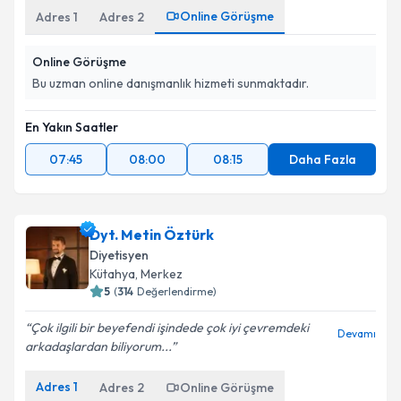
Online Görüşme
Adres
1
Adres
2
Online Görüşme
Bu uzman online danışmanlık hizmeti sunmaktadır.
En Yakın Saatler
07:45
08:00
08:15
Daha Fazla
Dyt. Metin Öztürk
Diyetisyen
Kütahya
,
Merkez
5
(
314
Değerlendirme)
Çok ilgili bir beyefendi işindede çok iyi çevremdeki
Devamı
arkadaşlardan biliyorum...
Adres
1
Adres
2
Online Görüşme