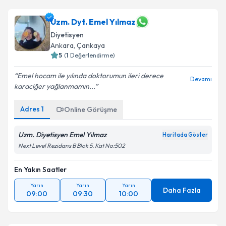
Uzm. Dyt. Emel Yılmaz
Diyetisyen
Ankara
,
Çankaya
5
(
1
Değerlendirme)
Emel hocam ile yılında doktorumun ileri derece
Devamı
karaciğer yağlanmamın...
Adres
1
Online Görüşme
Uzm. Diyetisyen Emel Yılmaz
Haritada Göster
Next Level Rezidans B Blok 5. Kat No:502
En Yakın Saatler
Yarın
Yarın
Yarın
Daha Fazla
09:00
09:30
10:00