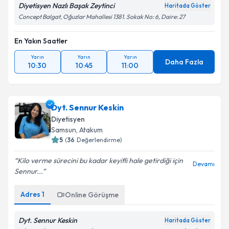
Diyetisyen Nazlı Başak Zeytinci
Haritada Göster
Concept Balgat, Oğuzlar Mahallesi 1381. Sokak No: 6, Daire: 27
En Yakın Saatler
Yarın
Yarın
Yarın
Daha Fazla
10:30
10:45
11:00
Dyt. Sennur Keskin
Diyetisyen
Samsun
,
Atakum
5
(
36
Değerlendirme)
Kilo verme sürecini bu kadar keyifli hale getirdiği için
Devamı
Sennur...
Adres
1
Online Görüşme
Dyt. Sennur Keskin
Haritada Göster