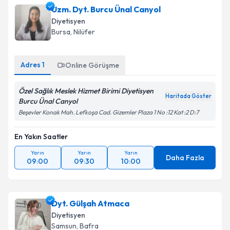
Uzm. Dyt. Burcu Ünal Canyol
Diyetisyen
Bursa
,
Nilüfer
Adres
1
Online Görüşme
Özel Sağlık Meslek Hizmet Birimi Diyetisyen
Haritada Göster
Burcu Ünal Canyol
Beşevler Konak Mah. Lefkoşa Cad. Gizemler Plaza 1 No :12 Kat :2 D:7
En Yakın Saatler
Yarın
Yarın
Yarın
Daha Fazla
09:00
09:30
10:00
Dyt. Gülşah Atmaca
Diyetisyen
Samsun
,
Bafra