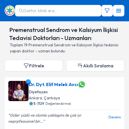
Doktor, klinik ara...
Premenstrual Sendrom ve Kalsiyum İlişkisi
Tedavisi Doktorları - Uzmanları
Toplam
19
Premenstrual Sendrom ve Kalsiyum İlişkisi
tedavisi
yapan doktor - uzman bulundu.
Filtrele
Akıllı Sıralama
Dr. Dyt. Elif Melek Avcı
Diyetisyen
Ankara
,
Çankaya
5
(
1129
Değerlendirme)
Güler yüzlü ve olumlu yaklaşımı ile çok iyi
Devamı
veprpfesuonel bir...