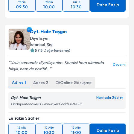
Yarın
Yarın
Yarın
Daha Fazla
09:30
10:00
10:30
Dyt. Hale Taşgın
Diyetisyen
İstanbul
,
Şişli
5
(
15
Değerlendirme)
Uzun zamandır diyetisyenim. Kendisi hem alanında
Devamı
bilgili, hem de pozitif...
Adres
1
Adres
2
Online Görüşme
Dyt. Hale Taşgın
Haritada Göster
Harbiye Mahallesi Cumhuriyet Caddesi No:115
En Yakın Saatler
12 Ağu
12 Ağu
12 Ağu
Daha Fazla
10:00
10:30
11:00