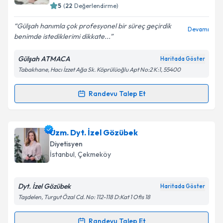
5
(
22
Değerlendirme)
Gülşah hanımla çok profesyonel bir süreç geçirdik
Devamı
benimde istediklerimi dikkate...
Gülşah ATMACA
Haritada Göster
Tabakhane, Hacı İzzet Ağa Sk. Köprülüoğlu Apt No:2 K:1, 55400
Randevu Talep Et
Randevu Takvimi Talebi
Dyt. Gülşah Atmaca
için randevu takvimi talebi
Uzm. Dyt. İzel Gözübek
oluşturun. Size bu uzmandan randevu almanız için bir
Diyetisyen
takvim hazırlandığında e-posta ile bilgilendireceğiz.
İstanbul
,
Çekmeköy
E-posta Adresiniz
Dyt. İzel Gözübek
Haritada Göster
Taşdelen, Turgut Özal Cd. No: 112-118 D:Kat 1 Ofis 18
Kişisel verilerimin işlenmesine ilişkin
Aydınlatma
Randevu Talep Et