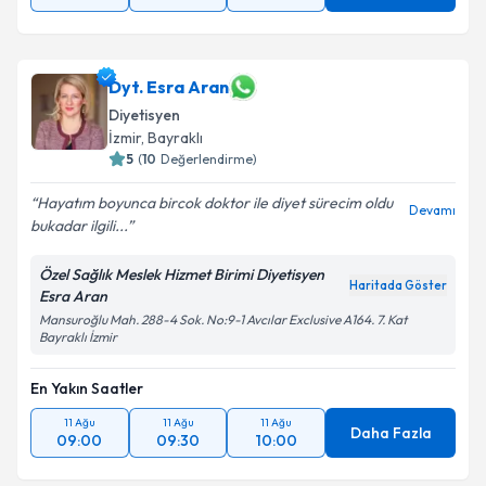
Dyt. Esra Aran
Diyetisyen
İzmir
,
Bayraklı
5
(
10
Değerlendirme)
Hayatım boyunca bircok doktor ile diyet sürecim oldu
Devamı
bukadar ilgili...
Özel Sağlık Meslek Hizmet Birimi Diyetisyen
Haritada Göster
Esra Aran
Mansuroğlu Mah. 288-4 Sok. No:9-1 Avcılar Exclusive A164. 7. Kat
Bayraklı İzmir
En Yakın Saatler
11 Ağu
11 Ağu
11 Ağu
Daha Fazla
09:00
09:30
10:00