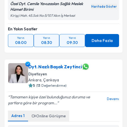
Özel Dyt. Cemile Yavuzaslan Sağlık Meslek
Haritada Göster
Hizmet Birimi
Kirişçi Mah. 45.Sok No:5/107 Akın İş Merkezi
En Yakın Saatler
Yarın
Yarın
Yarın
Daha Fazla
08:00
08:30
09:30
Dyt. Nazlı Başak Zeytinci
Diyetisyen
Ankara
,
Çankaya
5
(
13
Değerlendirme)
Tamamen kişiye özel bulunduğunuz duruma ve
Devamı
şartlara göre bir program...
Adres
1
Online Görüşme