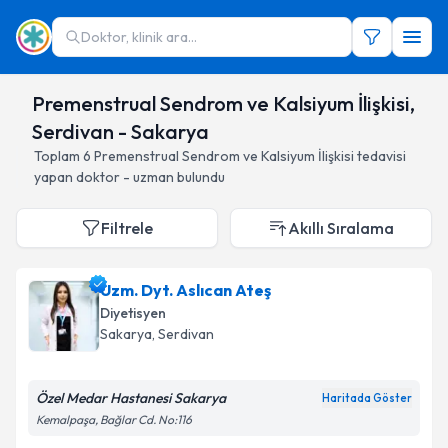
Doktor, klinik ara...
Premenstrual Sendrom ve Kalsiyum İlişkisi,
Serdivan - Sakarya
Toplam
6
Premenstrual Sendrom ve Kalsiyum İlişkisi
tedavisi
yapan doktor - uzman bulundu
Filtrele
Akıllı Sıralama
Uzm. Dyt. Aslıcan Ateş
Diyetisyen
Sakarya
, Serdivan
Özel Medar Hastanesi Sakarya
Haritada Göster
Kemalpaşa, Bağlar Cd. No:116