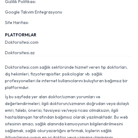
Gizlilik Politikası
Google Takvim Entegrasyonu
Site Haritası
PLATFORMLAR
Doktorsitesi.com
Doktorsitesi.az
Doktorsitesi.com sağlık sektöründe hizmet veren tıp doktorları,
diş hekimleri, fizyoterapistler, psikologlar vb. sağlık
profesyonelleri ile internet kullanıcılarını buluşturan bağımsız bir
platformdur.
İş bu sayfada yer alan doktor/uzman yorumları ve
değerlendirmeleri, ilgili doktorun/uzmanın doğrudan veya dolaylı
emri, talebi, önerisi, tavsiyesi ve/veya ricası olmaksızın, ilgili
hasta/danışan tarafından bağımsız olarak yazılmaktadır. Bu web
sitesinin amacı, sağlık alanında kamuoyunun bilgilendirilmesini
sağlamak, sağlık okuryazarlığını artırmak, kişilerin sağlık
ihtiyaçlarına uygun en iyi doktor veya uzmana ulaşmasını