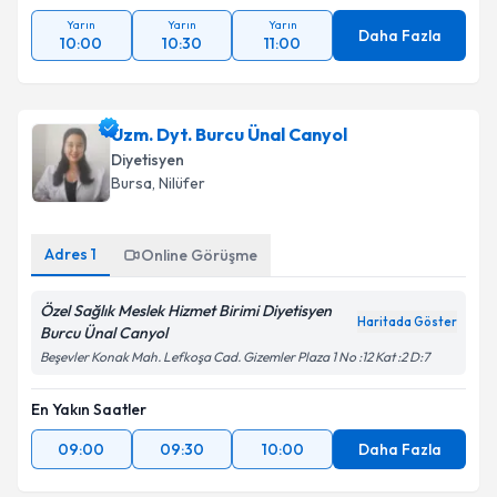
Yarın
Yarın
Yarın
Daha Fazla
10:00
10:30
11:00
Uzm. Dyt. Burcu Ünal Canyol
Diyetisyen
Bursa
, Nilüfer
Adres
1
Online Görüşme
Özel Sağlık Meslek Hizmet Birimi Diyetisyen
Haritada Göster
Burcu Ünal Canyol
Beşevler Konak Mah. Lefkoşa Cad. Gizemler Plaza 1 No :12 Kat :2 D:7
En Yakın Saatler
09:00
09:30
10:00
Daha Fazla