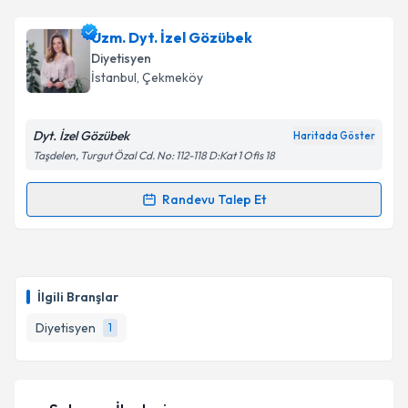
Uzm. Dyt. İzel Gözübek
Diyetisyen
İstanbul
, Çekmeköy
Dyt. İzel Gözübek
Haritada Göster
Taşdelen, Turgut Özal Cd. No: 112-118 D:Kat 1 Ofis 18
Randevu Talep Et
Randevu Takvimi Talebi
Uzm. Dyt. İzel Gözübek
için randevu takvimi talebi
oluşturun. Size bu uzmandan randevu almanız için bir
İlgili Branşlar
takvim hazırlandığında e-posta ile bilgilendireceğiz.
Diyetisyen
1
E-posta Adresiniz