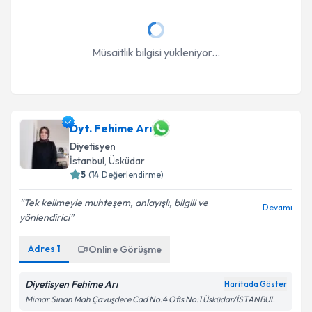
Müsaitlik bilgisi yükleniyor...
Dyt. Fehime Arı
Diyetisyen
İstanbul
, Üsküdar
5
(
14
Değerlendirme)
Tek kelimeyle muhteşem, anlayışlı, bilgili ve
Devamı
yönlendirici
Adres
1
Online Görüşme
Diyetisyen Fehime Arı
Haritada Göster
Mimar Sinan Mah Çavuşdere Cad No:4 Ofis No:1 Üsküdar/İSTANBUL