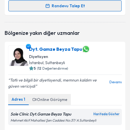
Randevu Talep Et
Randevu Takvimi Talebi
Uzm. Dyt. Aslıcan Ateş
için randevu takvimi talebi
Bölgenize yakın diğer uzmanlar
oluşturun. Size bu uzmandan randevu almanız için bir
takvim hazırlandığında e-posta ile bilgilendireceğiz.
Dyt. Gamze Beyza Tapu
E-posta Adresiniz
Diyetisyen
İstanbul
, Sultanbeyli
5
(
12
Değerlendirme)
Kişisel verilerimin işlenmesine ilişkin
Aydınlatma
Tatlı ve bilgili bir diyetisyendi, memnun kaldım ve
Devamı
Metni
'ni okudum ve kişisel verilerimin belirtilen
güven vericiydi
kapsamda işlenmesini kabul ediyorum.
Adres
1
Online Görüşme
Takvim Talebini Gönder
Sole Clinic Dyt.Gamze Beyza Tapu
Haritada Göster
Mehmet Akif Mahallesi Şen Caddesi No:37/ A Sultanbeyli