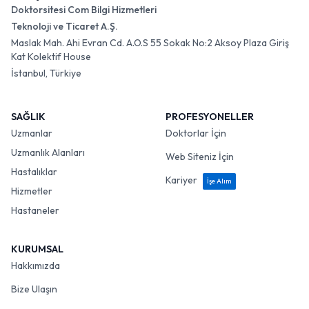
Doktorsitesi Com Bilgi Hizmetleri
Teknoloji ve Ticaret A.Ş.
Maslak Mah. Ahi Evran Cd. A.O.S 55 Sokak No:2 Aksoy Plaza Giriş
Kat Kolektif House
İstanbul, Türkiye
SAĞLIK
PROFESYONELLER
Uzmanlar
Doktorlar İçin
Uzmanlık Alanları
Web Siteniz İçin
Hastalıklar
Kariyer
İşe Alım
Hizmetler
Hastaneler
KURUMSAL
Hakkımızda
Bize Ulaşın