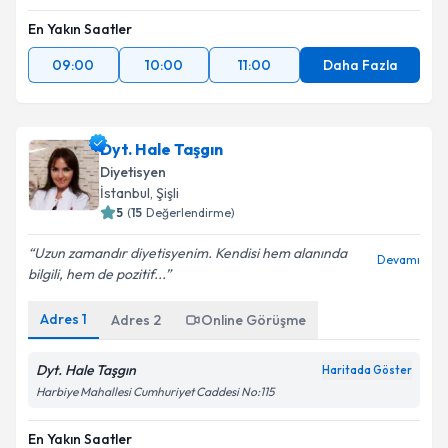
En Yakın Saatler
09:00
10:00
11:00
Daha Fazla
Dyt. Hale Taşgın
Diyetisyen
İstanbul
, Şişli
5
(
15
Değerlendirme)
Uzun zamandır diyetisyenim. Kendisi hem alanında
Devamı
bilgili, hem de pozitif...
Adres
1
Adres
2
Online Görüşme
Dyt. Hale Taşgın
Haritada Göster
Harbiye Mahallesi Cumhuriyet Caddesi No:115
En Yakın Saatler