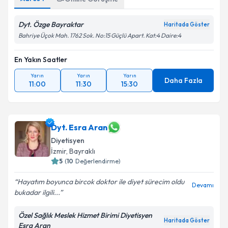
Dyt. Özge Bayraktar
Haritada Göster
Bahriye Üçok Mah. 1762 Sok. No:15 Güçlü Apart. Kat:4 Daire:4
En Yakın Saatler
Yarın
Yarın
Yarın
Daha Fazla
11:00
11:30
15:30
Dyt. Esra Aran
Diyetisyen
İzmir
, Bayraklı
5
(
10
Değerlendirme)
Hayatım boyunca bircok doktor ile diyet sürecim oldu
Devamı
bukadar ilgili...
Özel Sağlık Meslek Hizmet Birimi Diyetisyen
Haritada Göster
Esra Aran