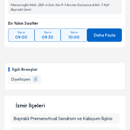
Mansuroğlu Mah. 288-4 Sok. No:9-1 Avcılar Exclusive A164. 7. Kat
Bayraklı İzmir
En Yakın Saatler
Yarın
Yarın
Yarın
Daha Fazla
09:00
09:30
10:00
İlgili Branşlar
Diyetisyen
2
İzmir İlçeleri
Bayraklı
Premenstrual Sendrom ve Kalsiyum İlişkisi