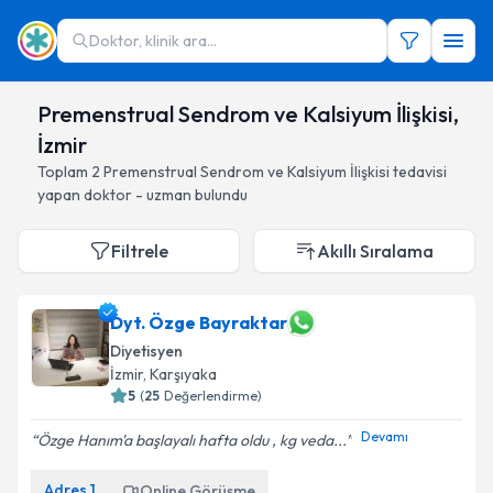
Doktor, klinik ara...
Premenstrual Sendrom ve Kalsiyum İlişkisi,
İzmir
Toplam
2
Premenstrual Sendrom ve Kalsiyum İlişkisi
tedavisi
yapan doktor - uzman bulundu
Filtrele
Akıllı Sıralama
Dyt. Özge Bayraktar
Diyetisyen
İzmir
, Karşıyaka
5
(
25
Değerlendirme)
Devamı
Özge Hanım'a başlayalı hafta oldu , kg veda...
Adres
1
Online Görüşme