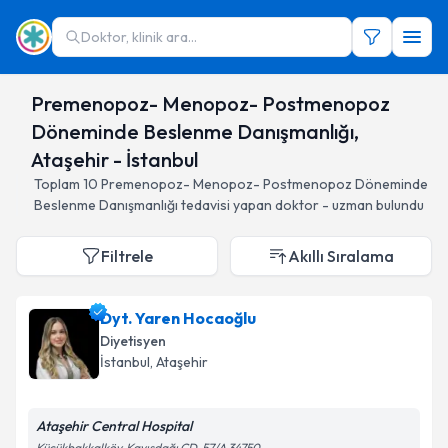
Doktor, klinik ara...
Premenopoz- Menopoz- Postmenopoz
Döneminde Beslenme Danışmanlığı,
Ataşehir - İstanbul
Toplam
10
Premenopoz- Menopoz- Postmenopoz Döneminde
Beslenme Danışmanlığı
tedavisi yapan doktor - uzman bulundu
Filtrele
Akıllı Sıralama
Dyt. Yaren Hocaoğlu
Diyetisyen
İstanbul
, Ataşehir
Ataşehir Central Hospital
Küçükbakkalköy, Kayışdağı CD. 57/A 34750