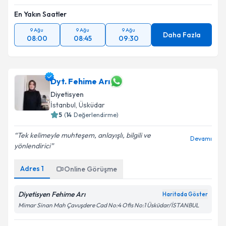
En Yakın Saatler
9 Ağu
9 Ağu
9 Ağu
Daha Fazla
08:00
08:45
09:30
Dyt. Fehime Arı
Diyetisyen
İstanbul
, Üsküdar
5
(
14
Değerlendirme)
Tek kelimeyle muhteşem, anlayışlı, bilgili ve
Devamı
yönlendirici
Adres
1
Online Görüşme
Diyetisyen Fehime Arı
Haritada Göster
Mimar Sinan Mah Çavuşdere Cad No:4 Ofis No:1 Üsküdar/İSTANBUL