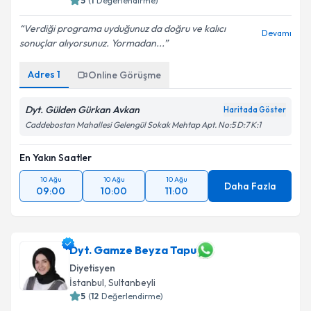
5
(
1
Değerlendirme)
Verdiği programa uyduğunuz da doğru ve kalıcı
Devamı
sonuçlar alıyorsunuz. Yormadan...
Adres
1
Online Görüşme
Dyt. Gülden Gürkan Avkan
Haritada Göster
Caddebostan Mahallesi Gelengül Sokak Mehtap Apt. No:5 D:7 K:1
En Yakın Saatler
10 Ağu
10 Ağu
10 Ağu
Daha Fazla
09:00
10:00
11:00
Dyt. Gamze Beyza Tapu
Diyetisyen
İstanbul
, Sultanbeyli
5
(
12
Değerlendirme)