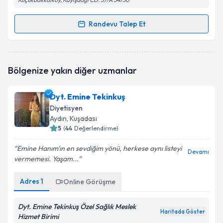
Randevu Talep Et
Randevu Takvimi Talebi
Dyt. Yaren Hocaoğlu
için randevu takvimi talebi
Bölgenize yakın diğer uzmanlar
oluşturun. Size bu uzmandan randevu almanız için bir
takvim hazırlandığında e-posta ile bilgilendireceğiz.
Dyt. Emine Tekinkuş
E-posta Adresiniz
Diyetisyen
Aydın
, Kuşadası
5
(
44
Değerlendirme)
Emine Hanım'ın en sevdiğim yönü, herkese aynı listeyi
Kişisel verilerimin işlenmesine ilişkin
Aydınlatma
Devamı
vermemesi. Yaşam...
Metni
'ni okudum ve kişisel verilerimin belirtilen
kapsamda işlenmesini kabul ediyorum.
Adres
1
Online Görüşme
Takvim Talebini Gönder
Dyt. Emine Tekinkuş Özel Sağlık Meslek
Haritada Göster
Hizmet Birimi