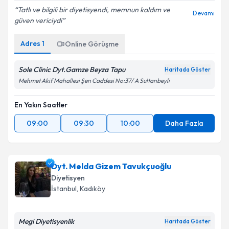
Tatlı ve bilgili bir diyetisyendi, memnun kaldım ve
Devamı
güven vericiydi
Adres
1
Online Görüşme
Sole Clinic Dyt.Gamze Beyza Tapu
Haritada Göster
Mehmet Akif Mahallesi Şen Caddesi No:37/ A Sultanbeyli
En Yakın Saatler
09:00
09:30
10:00
Daha Fazla
Dyt. Melda Gizem Tavukçuoğlu
Diyetisyen
İstanbul
, Kadıköy
Megi Diyetisyenlik
Haritada Göster