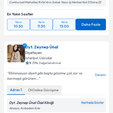
Cumhuriyet Mahallesi Rıfat Arın Sokak Yazıcı İş Merkezi Kat:3 Daire:22
En Yakın Saatler
Yarın
Yarın
Yarın
Daha Fazla
10:30
11:30
13:00
Dyt. Zeynep Ünal
Diyetisyen
İstanbul
, Üsküdar
5
(
174
Değerlendirme)
Eliminasyon diyeti gibi başta gözüme çok zor ve
Devamı
karmaşık görünen...
Adres
1
Online Görüşme
Dyt. Zeynep Ünal Özel Kliniği
Haritada Göster
Akasya, Acıbadem Kule