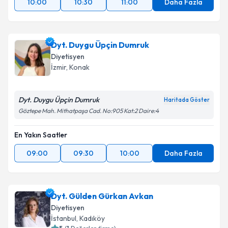
10:00
10:30
11:00
Daha Fazla
Dyt. Duygu Üpçin Dumruk
Diyetisyen
İzmir
, Konak
Dyt. Duygu Üpçin Dumruk
Haritada Göster
Göztepe Mah. Mithatpaşa Cad. No:905 Kat:2 Daire:4
En Yakın Saatler
09:00
09:30
10:00
Daha Fazla
Dyt. Gülden Gürkan Avkan
Diyetisyen
İstanbul
, Kadıköy