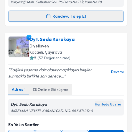
Kozyatağı Mah. Gülbahar Sok. PS Plaza No:17 İç Kapı No:28
Randevu Talep Et
Randevu Takvimi Talebi
Dyt. Melda Gizem Tavukçuoğlu
için randevu takvimi
Dyt. Seda Karakaya
talebi oluşturun. Size bu uzmandan randevu almanız
Diyetisyen
için bir takvim hazırlandığında e-posta ile
Kocaeli
, Çayırova
bilgilendireceğiz.
5
(
37
Değerlendirme)
E-posta Adresiniz
Sağlıklı yaşama dair oldukça açıklayıcı bilgiler
Devamı
sunmakla birlikte son derece...
Adres
1
Online Görüşme
Kişisel verilerimin işlenmesine ilişkin
Aydınlatma
Metni
'ni okudum ve kişisel verilerimin belirtilen
Dyt. Seda Karakaya
Haritada Göster
kapsamda işlenmesini kabul ediyorum.
AKSE MAH. VEYSEL KARANİ CAD. NO: 66 KAT: 2 D: 4
En Yakın Saatler
Takvim Talebini Gönder