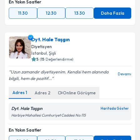
En Yakın Saatler
11:30
12:30
13:30
Daha Fazla
Dyt. Hale Taşgın
Diyetisyen
İstanbul
, Şişli
5
(
15
Değerlendirme)
Uzun zamandır diyetisyenim. Kendisi hem alanında
Devamı
bilgili, hem de pozitif...
Adres
1
Adres
2
Online Görüşme
Dyt. Hale Taşgın
Haritada Göster
Harbiye Mahallesi Cumhuriyet Caddesi No:115
En Yakın Saatler