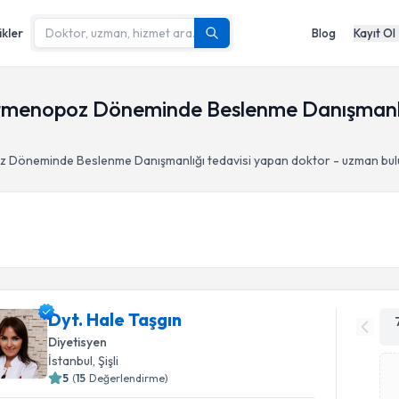
ikler
Blog
Kayıt Ol
enopoz Döneminde Beslenme Danışmanlığı,
 Döneminde Beslenme Danışmanlığı
tedavisi yapan doktor - uzman bu
Dyt. Hale Taşgın
Diyetisyen
İstanbul
, Şişli
5
(
15
Değerlendirme)