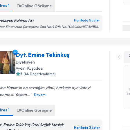
dres
1
Online Görüşme
yetisyen Fehime Arı
Haritada Göster
mar Sinan Mah Çavuşdere Cad No:4 Ofis No:1 Üsküdar/İSTANBUL
Dyt. Emine Tekinkuş
Diyetisyen
Aydın
, Kuşadası
5
(
44
Değerlendirme)
ne Hanım'ın en sevdiğim yönü, herkese aynı listeyi
ka
memesi. Yaşam...
Devamı
dres
1
Online Görüşme
t. Emine Tekinkuş Özel Sağlık Meslek
Haritada Göster