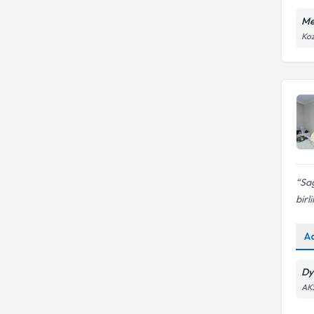
Me
Koz
Sağ
birl
A
Dy
AK