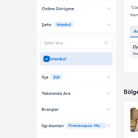
Uzu
Online Görüşme
hem 
Şehir
İstanbul
Online danışmanlık sunan
A
uzmanları göster
Sadece
İstanbul
bölgesinde
Dy
uzman ara
Har
İstanbul
İlçe
Şişli
Bölg
Yakınımda Ara
Branşlar
Konumuma yakın uzmanları
Kadıköy
göster
Büyükçekmece
İlgi Alanları
Premenopoz- Menopoz- Postmenopoz Döneminde Beslenme Danışmanlığı
Üsküdar