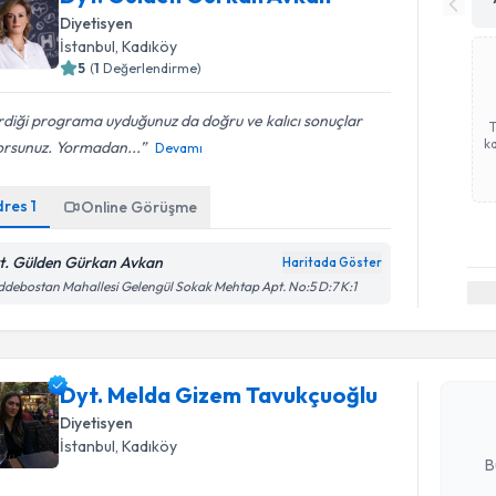
Diyetisyen
İstanbul
, Kadıköy
5
(
1
Değerlendirme)
diği programa uyduğunuz da doğru ve kalıcı sonuçlar
ka
orsunuz. Yormadan...
Devamı
dres
1
Online Görüşme
t. Gülden Gürkan Avkan
Haritada Göster
Randevu T
debostan Mahallesi Gelengül Sokak Mehtap Apt. No:5 D:7 K:1
Dyt. Meld
oluşturun. 
Dyt. Melda Gizem Tavukçuoğlu
hazırlandığ
Diyetisyen
E-posta Ad
İstanbul
, Kadıköy
B