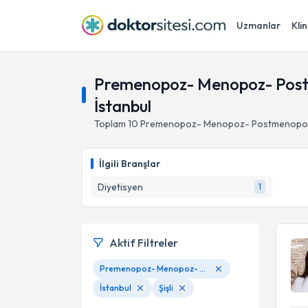
Uzmanlar
Klin
Premenopoz- Menopoz- Postm
İstanbul
Toplam
10
Premenopoz- Menopoz- Postmenopoz
İlgili Branşlar
Diyetisyen
1
Aktif Filtreler
Premenopoz- Menopoz- Postmenopoz Döneminde Beslenme Danışmanlığı
İstanbul
Şişli