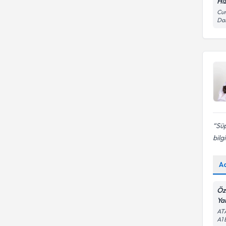
Hi
Cum
Dai
Süp
bilgi
A
Öz
Ya
AT
A1