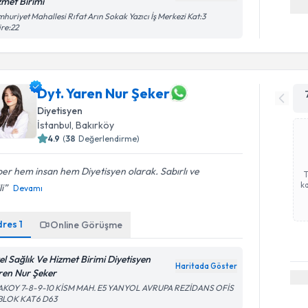
zmet Birimi
huriyet Mahallesi Rıfat Arın Sokak Yazıcı İş Merkezi Kat:3
re:22
Dyt. Yaren Nur Şeker
Diyetisyen
İstanbul
, Bakırköy
4.9
(
38
Değerlendirme)
er hem insan hem Diyetisyen olarak. Sabırlı ve
ka
li
Devamı
dres
1
Online Görüşme
el Sağlık Ve Hizmet Birimi Diyetisyen
Haritada Göster
ren Nur Şeker
AKOY 7-8-9-10 KİSM MAH. E5 YANYOL AVRUPA REZİDANS OFİS
 BLOK KAT6 D63