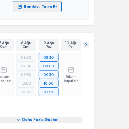
Randevu Talep Et
 verilerimin işlenmesine ilişkin
Aydınlatma Metni
'ni
 ve kişisel verilerimin belirtilen kapsamda
esini kabul ediyorum.
Takvim Talebini Gönder
7 Ağu
8 Ağu
9 Ağu
10 Ağu
Cum
Cmt
Paz
Pzt
08:30
08:30
09:00
09:00
09:30
09:30
Takvim
Takvim
palıdır
kapalıdır
10:00
10:00
10:30
10:30
Daha Fazla Göster