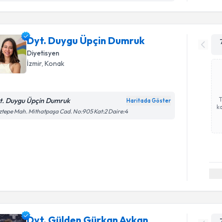
Dyt. Duygu Üpçin Dumruk
Diyetisyen
İzmir
, Konak
t. Duygu Üpçin Dumruk
Haritada Göster
ka
tepe Mah. Mithatpaşa Cad. No:905 Kat:2 Daire:4
Dyt. Gülden Gürkan Avkan