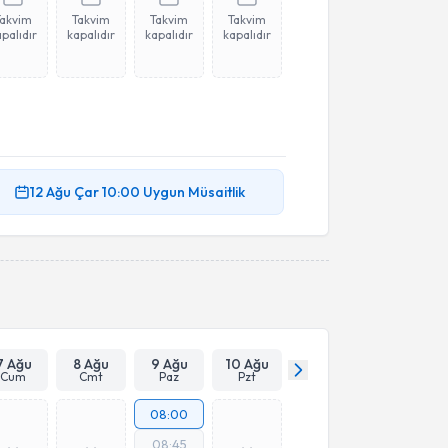
Takvim
Takvim
Takvim
Takvim
palıdır
kapalıdır
kapalıdır
kapalıdır
12 Ağu
Çar
10:00
Uygun Müsaitlik
7 Ağu
8 Ağu
9 Ağu
10 Ağu
Cum
Cmt
Paz
Pzt
08:00
08:45