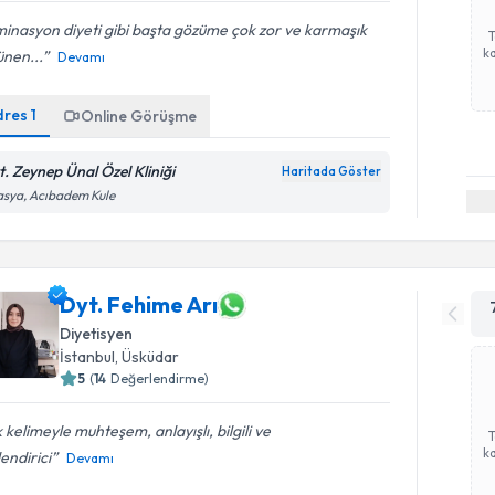
minasyon diyeti gibi başta gözüme çok zor ve karmaşık
ka
ünen...
Devamı
dres
1
Online Görüşme
t. Zeynep Ünal Özel Kliniği
Haritada Göster
sya, Acıbadem Kule
Dyt. Fehime Arı
Diyetisyen
İstanbul
, Üsküdar
5
(
14
Değerlendirme)
 kelimeyle muhteşem, anlayışlı, bilgili ve
ka
endirici
Devamı