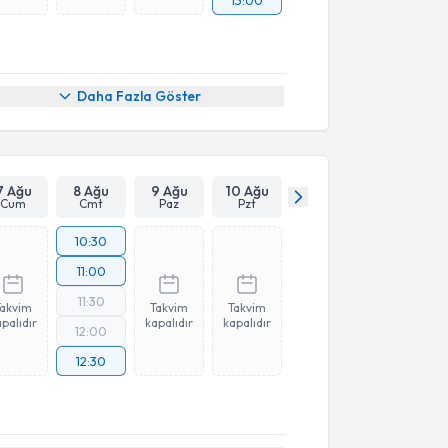
Daha Fazla Göster
7 Ağu
8 Ağu
9 Ağu
10 Ağu
Cum
Cmt
Paz
Pzt
10:30
11:00
11:30
Takvim
Takvim
Takvim
palıdır
kapalıdır
kapalıdır
12:00
12:30