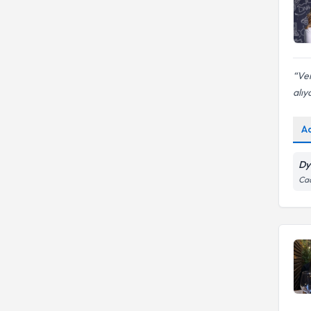
Ver
alıy
A
Dy
Cad