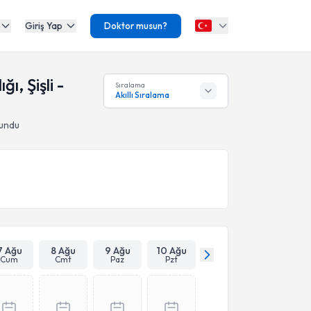
Giriş Yap
Doktor musun?
 Şişli -
Sıralama
Akıllı Sıralama
lundu
7 Ağu
8 Ağu
9 Ağu
10 Ağu
Cum
Cmt
Paz
Pzt