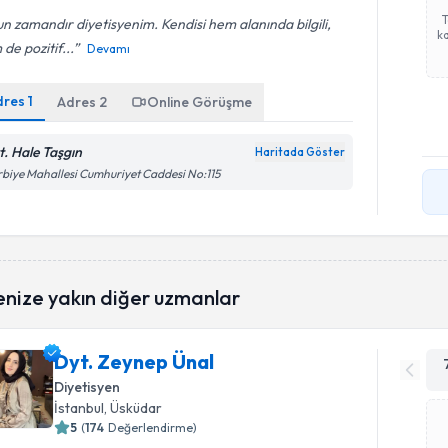
n zamandır diyetisyenim. Kendisi hem alanında bilgili,
ka
de pozitif...
Devamı
dres
1
Adres
2
Online Görüşme
t. Hale Taşgın
Haritada Göster
biye Mahallesi Cumhuriyet Caddesi No:115
enize yakın diğer uzmanlar
Dyt. Zeynep Ünal
Diyetisyen
İstanbul
, Üsküdar
5
(
174
Değerlendirme)