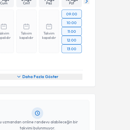
Cum
Cmt
Paz
Pzt
09:00
10:00
11:00
Takvim
Takvim
Takvim
palıdır
kapalıdır
kapalıdır
12:00
13:00
akvimi Talebi
Daha Fazla Göster
a Gizem Tavukçuoğlu
için randevu takvimi talebi
Size bu uzmandan randevu almanız için bir takvim
ında e-posta ile bilgilendireceğiz.
resiniz
u uzmandan online randevu alabileceğin bir
takvimi bulunmuyor.