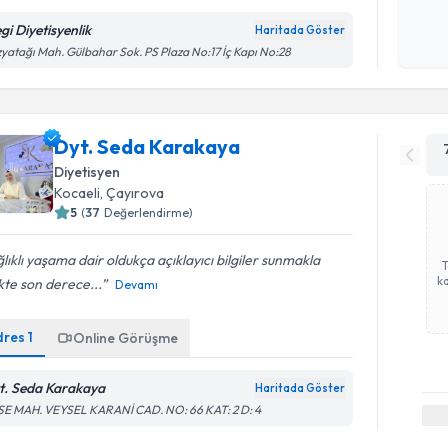
gi Diyetisyenlik
Haritada Göster
Kişisel
yatağı Mah. Gülbahar Sok. PS Plaza No:17 İç Kapı No:28
okudum
işlenm
Dyt. Seda Karakaya
Diyetisyen
Kocaeli
, Çayırova
5
(
37
Değerlendirme)
lıklı yaşama dair oldukça açıklayıcı bilgiler sunmakla
ka
ikte son derece...
Devamı
dres
1
Online Görüşme
t. Seda Karakaya
Haritada Göster
SE MAH. VEYSEL KARANİ CAD. NO: 66 KAT: 2 D: 4