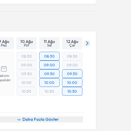
Takvim Talebini Gönder
9 Ağu
10 Ağu
11 Ağu
12 Ağu
Paz
Pzt
Sal
Çar
08:30
08:30
08:30
09:00
09:00
09:00
09:30
09:30
09:30
Takvim
palıdır
10:00
10:00
10:00
10:30
10:30
10:30
akvimi Talebi
Daha Fazla Göster