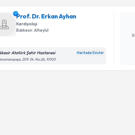
Prof. Dr. 
Size bu uzm
Prof. Dr. Erkan Ayhan
hazırlandığ
Kardiyoloji
E-posta Ad
Balıkesir
, Altıeylül
B
lıkesir Atatürk Şehir Hastanesi
Haritada Göster
Kişisel
iosmanpaşa, 209. Sk. No:26, 10100
okudum
işlenm