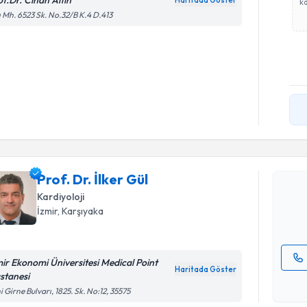
of.Dr. Cihan Altın
Haritada Göster
ka
ı Mh. 6523 Sk. No.32/B K.4 D.413
Randevu T
Prof. Dr. İ
uzmandan ra
Prof. Dr. İlker Gül
posta ile bi
Kardiyoloji
İzmir
, Karşıyaka
E-posta Ad
mir Ekonomi Üniversitesi Medical Point
Haritada Göster
stanesi
Kişisel
i Girne Bulvarı, 1825. Sk. No:12, 35575
okudum
işlenm