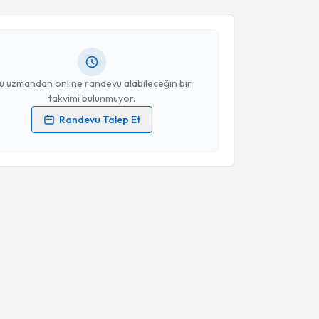
Erkan Ayhan
için randevu takvimi talebi oluşturun.
andan randevu almanız için bir takvim
ında e-posta ile bilgilendireceğiz.
resiniz
u uzmandan online randevu alabileceğin bir
takvimi bulunmuyor.
Randevu Talep Et
 verilerimin işlenmesine ilişkin
Aydınlatma Metni
'ni
 ve kişisel verilerimin belirtilen kapsamda
esini kabul ediyorum.
Takvim Talebini Gönder