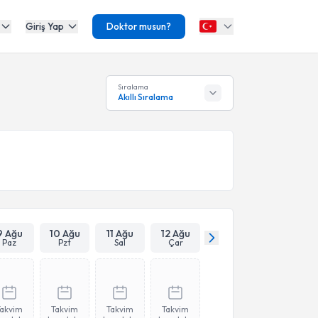
Giriş Yap
Doktor musun?
Sıralama
Akıllı Sıralama
9 Ağu
10 Ağu
11 Ağu
12 Ağu
Paz
Pzt
Sal
Çar
Takvim
Takvim
Takvim
Takvim