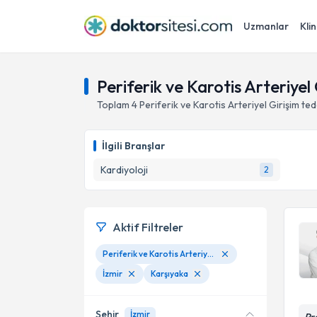
Uzmanlar
Klin
Periferik ve Karotis Arteriyel 
Toplam
4
Periferik ve Karotis Arteriyel Girişim
ted
İlgili Branşlar
Kardiyoloji
2
Aktif Filtreler
Periferik ve Karotis Arteriyel Girişim
İzmir
Karşıyaka
Şehir
İzmir