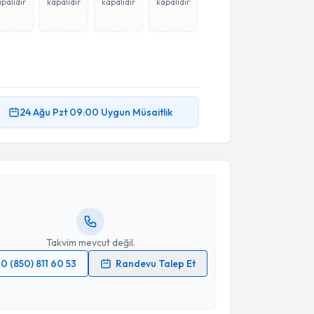
palıdır
kapalıdır
kapalıdır
kapalıdır
akvimi Talebi
24 Ağu
Pzt
09:00
Uygun Müsaitlik
lker Gül
için randevu takvimi talebi oluşturun. Size bu
ndevu almanız için bir takvim hazırlandığında e-
lgilendireceğiz.
resiniz
Takvim mevcut değil.
0 (850) 811 60 53
Randevu Talep Et
 verilerimin işlenmesine ilişkin
Aydınlatma Metni
'ni
 ve kişisel verilerimin belirtilen kapsamda
esini kabul ediyorum.