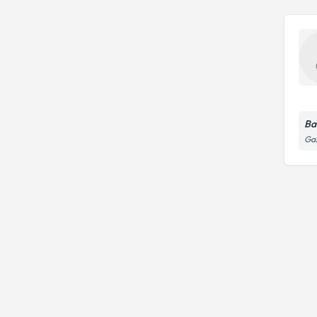
Ba
Gaz