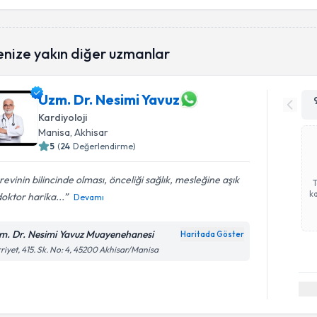
enize yakın diğer uzmanlar
Uzm. Dr. Nesimi Yavuz
Kardiyoloji
Manisa
, Akhisar
5
(
24
Değerlendirme)
evinin bilincinde olması, önceliği sağlık, mesleğine aşık
ka
doktor harika...
Devamı
m. Dr. Nesimi Yavuz Muayenehanesi
Haritada Göster
riyet, 415. Sk. No: 4, 45200 Akhisar/Manisa
Randevu T