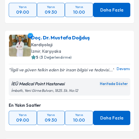
Yarın
Yarın
Yarın
Daha Fazla
09:00
09:30
10:00
Doç. Dr. Mustafa Doğduş
Kardiyoloji
İzmir
, Karşıyaka
5
(
3
Değerlendirme)
Devamı
İlgili ve güven telkin eden bir insan bilgisi ve tedavisi...
İEÜ Medical Point Hastanesi
Haritada Göster
İmbatlı, Yeni Girne Bulvarı, 1825. Sk. No:12
En Yakın Saatler
Yarın
Yarın
Yarın
Daha Fazla
09:00
09:30
10:00