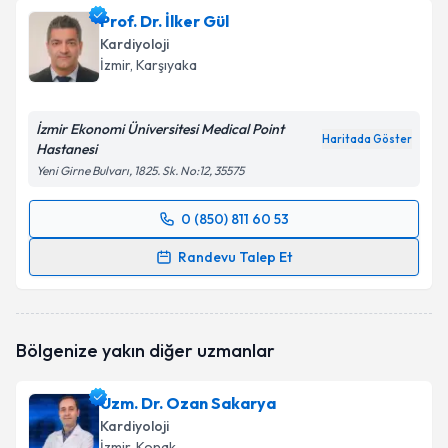
Prof. Dr. İlker Gül
Kardiyoloji
İzmir
, Karşıyaka
İzmir Ekonomi Üniversitesi Medical Point
Haritada Göster
Hastanesi
Yeni Girne Bulvarı, 1825. Sk. No:12, 35575
0 (850) 811 60 53
Randevu Takvimi Talebi
Randevu Talep Et
Prof. Dr. İlker Gül
için randevu takvimi talebi
oluşturun. Size bu uzmandan randevu almanız için bir
takvim hazırlandığında e-posta ile bilgilendireceğiz.
Bölgenize yakın diğer uzmanlar
E-posta Adresiniz
Uzm. Dr. Ozan Sakarya
Kardiyoloji
İzmir
, Konak