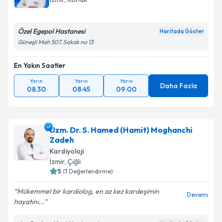
Kişisel verilerimin işlenmesine ilişkin
Aydınlatma
Metni
'ni okudum ve kişisel verilerimin belirtilen
Özel Egepol Hastanesi
Haritada Göster
kapsamda işlenmesini kabul ediyorum.
Güneşli Mah 507. Sokak no 13
Takvim Talebini Gönder
En Yakın Saatler
Yarın
Yarın
Yarın
Daha Fazla
08:30
08:45
09:00
Uzm. Dr. S. Hamed (Hamit) Moghanchi
Zadeh
Kardiyoloji
İzmir
, Çiğli
5
(
1
Değerlendirme)
Mükemmel bir kardiolog, en az kez kardeşimin
Devamı
hayatını...