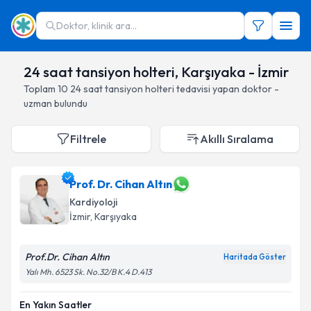
Doktor, klinik ara...
24 saat tansiyon holteri, Karşıyaka - İzmir
Toplam
10
24 saat tansiyon holteri
tedavisi yapan doktor -
uzman bulundu
Filtrele
Akıllı Sıralama
Prof. Dr. Cihan Altın
Kardiyoloji
İzmir
, Karşıyaka
Prof.Dr. Cihan Altın
Haritada Göster
Yalı Mh. 6523 Sk. No.32/B K.4 D.413
En Yakın Saatler