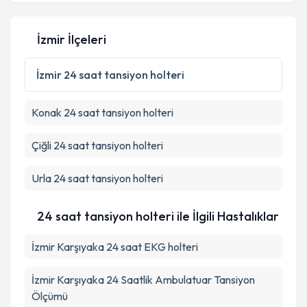
İzmir İlçeleri
Kişisel verilerimin işlenmesine ilişkin
Aydınlatma
Metni
'ni okudum ve kişisel verilerimin belirtilen
İzmir
24 saat tansiyon holteri
kapsamda işlenmesini kabul ediyorum.
Konak
24 saat tansiyon holteri
Takvim Talebini Gönder
Çiğli
24 saat tansiyon holteri
Urla
24 saat tansiyon holteri
24 saat tansiyon holteri ile İlgili Hastalıklar
İzmir Karşıyaka 24 saat EKG holteri
İzmir Karşıyaka 24 Saatlik Ambulatuar Tansiyon
Ölçümü