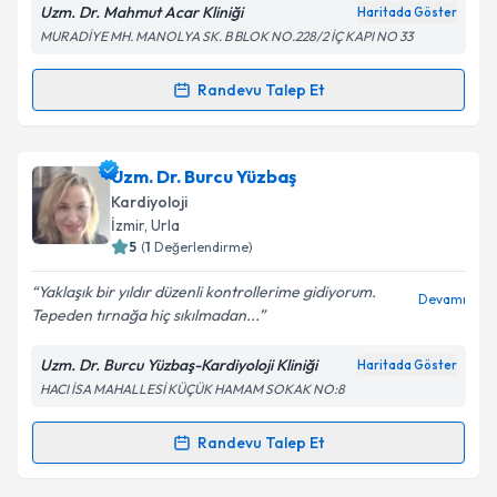
Uzm. Dr. Mahmut Acar Kliniği
Haritada Göster
MURADİYE MH. MANOLYA SK. B BLOK NO.228/2 İÇ KAPI NO 33
Randevu Talep Et
Randevu Takvimi Talebi
Uzm. Dr. Mahmut Acar
için randevu takvimi talebi
Uzm. Dr. Burcu Yüzbaş
oluşturun. Size bu uzmandan randevu almanız için bir
Kardiyoloji
takvim hazırlandığında e-posta ile bilgilendireceğiz.
İzmir
, Urla
5
(
1
Değerlendirme)
E-posta Adresiniz
Yaklaşık bir yıldır düzenli kontrollerime gidiyorum.
Devamı
Tepeden tırnağa hiç sıkılmadan...
Uzm. Dr. Burcu Yüzbaş-Kardiyoloji Kliniği
Haritada Göster
Kişisel verilerimin işlenmesine ilişkin
Aydınlatma
HACI İSA MAHALLESİ KÜÇÜK HAMAM SOKAK NO:8
Metni
'ni okudum ve kişisel verilerimin belirtilen
kapsamda işlenmesini kabul ediyorum.
Randevu Talep Et
Randevu Takvimi Talebi
Takvim Talebini Gönder