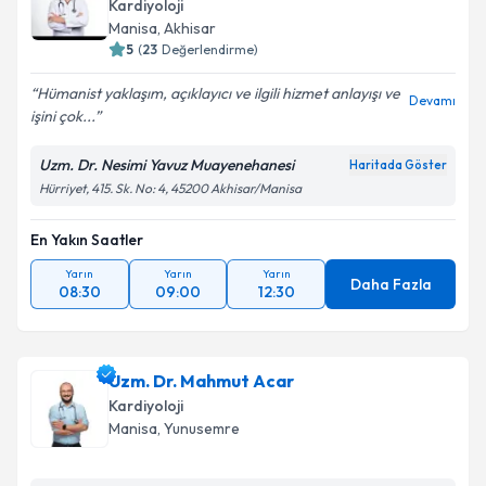
Takvim Talebini Gönder
Kardiyoloji
hazırlandığında e-posta ile bilgilendireceğiz.
Manisa
, Akhisar
5
(
23
Değerlendirme)
E-posta Adresiniz
Hümanist yaklaşım, açıklayıcı ve ilgili hizmet anlayışı ve
Devamı
işini çok...
Uzm. Dr. Nesimi Yavuz Muayenehanesi
Kişisel verilerimin işlenmesine ilişkin
Aydınlatma
Haritada Göster
Metni
'ni okudum ve kişisel verilerimin belirtilen
Hürriyet, 415. Sk. No: 4, 45200 Akhisar/Manisa
kapsamda işlenmesini kabul ediyorum.
En Yakın Saatler
Takvim Talebini Gönder
Yarın
Yarın
Yarın
Daha Fazla
08:30
09:00
12:30
Uzm. Dr. Mahmut Acar
Kardiyoloji
Manisa
, Yunusemre