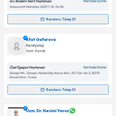
Acı Badem Kent Hastanesi
Haritada Göster
İstasyonaltı Mahallesi, 8229/1. Sk. No:56
Randevu Talep Et
Randevu Takvimi Talebi
Uzm. Dr. S. Hamed (Hamit) Moghanchi Zadeh
için
Afat Gafarova
randevu takvimi talebi oluşturun. Size bu uzmandan
Kardiyoloji
randevu almanız için bir takvim hazırlandığında e-
İzmir
, Konak
posta ile bilgilendireceğiz.
E-posta Adresiniz
Özel Egepol Hastanesi
Haritada Göster
Güneşli Mh., Güneşli, Halide Edip Adıvar Bulv., 507 Sok. No:3, 35270
Konak/İzmir, Turkey
Randevu Talep Et
Kişisel verilerimin işlenmesine ilişkin
Aydınlatma
Randevu Takvimi Talebi
Metni
'ni okudum ve kişisel verilerimin belirtilen
kapsamda işlenmesini kabul ediyorum.
Afat Gafarova
için randevu takvimi talebi oluşturun.
Uzm. Dr. Nesimi Yavuz
Size bu uzmandan randevu almanız için bir takvim