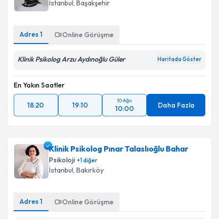
İstanbul
, Başakşehir
Adres
1
Online Görüşme
Klinik Psikolog Arzu Aydınoğlu Güler
Haritada Göster
En Yakın Saatler
10 Ağu
18:20
19:10
Daha Fazla
10:00
Klinik Psikolog Pınar Talaslıoğlu Bahar
Psikoloji
+
1
diğer
İstanbul
, Bakırköy
Adres
1
Online Görüşme