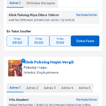
Adres
1
Online Görüşme
Klinik Psikolog Rüya Dilara Yıldırım
Haritada Göster
KARTALTEPE MAH. SÜVARİ CAD. NO10 / 1 İÇ KAPI 25
En Yakın Saatler
10 Ağu
10 Ağu
10 Ağu
Daha Fazla
09:00
10:00
11:00
Klinik Psikolog Haşim Vergili
Psikoloji
+
1
diğer
İstanbul
, Küçükçekmece
Adres
1
Adres
2
Adres
3
Adres
4
Adres
5
Vita Akademi
Haritada Göster
Halkalı Merkez Mah. 1. İkitelli Cd. No:2 Meydan Halkalı Evleri A Blok