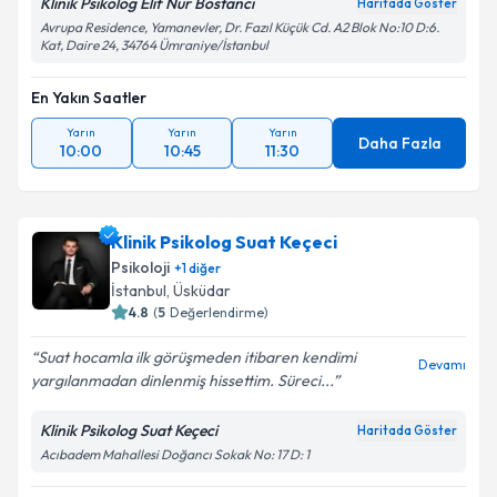
Klinik Psikolog Elif Nur Bostancı
Haritada Göster
Avrupa Residence, Yamanevler, Dr. Fazıl Küçük Cd. A2 Blok No:10 D:6.
Kat, Daire 24, 34764 Ümraniye/İstanbul
En Yakın Saatler
Yarın
Yarın
Yarın
Daha Fazla
10:00
10:45
11:30
Klinik Psikolog Suat Keçeci
Psikoloji
+
1
diğer
İstanbul
, Üsküdar
4.8
(
5
Değerlendirme)
Suat hocamla ilk görüşmeden itibaren kendimi
Devamı
yargılanmadan dinlenmiş hissettim. Süreci...
Klinik Psikolog Suat Keçeci
Haritada Göster
Acıbadem Mahallesi Doğancı Sokak No: 17 D: 1