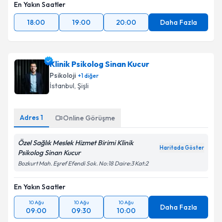
En Yakın Saatler
18:00
19:00
20:00
Daha Fazla
Klinik Psikolog Sinan Kucur
Psikoloji
+
1
diğer
İstanbul
, Şişli
Adres
1
Online Görüşme
Özel Sağlık Meslek Hizmet Birimi Klinik
Haritada Göster
Psikolog Sinan Kucur
Bozkurt Mah. Eşref Efendi Sok. No:18 Daire:3 Kat:2
En Yakın Saatler
10 Ağu
10 Ağu
10 Ağu
Daha Fazla
09:00
09:30
10:00