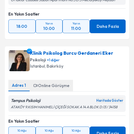
En Yakın Saatler
Yarın
Yarın
18:00
Daha Fazla
10:00
11:00
Klinik Psikolog Burcu Gerdaneri Eker
Psikoloji
+
1
diğer
İstanbul
, Bakırköy
Adres
1
Online Görüşme
Tempus Psikoloji
Haritada Göster
ATAKÖY 9.KISIM HANIMELİ ÇİÇEĞİ SOKAK A 14 A BLOK D:13 / 34158
En Yakın Saatler
10 Ağu
10 Ağu
10 Ağu
Daha Fazla