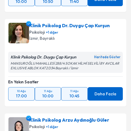
10:00
10:50
11:40
Klinik Psikolog Dr. Duygu Çap Kurşun
Psikoloji
+
1
diğer
İzmir
, Bayraklı
Klinik Psikolog Dr. Duygu Çap Kurşun
Haritada Göster
MANSUROĞLU MAHALLESİ 288/4 SOKAK HİLMİ SELVİLİ BY AVCILAR
EXLUSIVE ABLOK KAT2 D34 Bayraklı / İzmir
En Yakın Saatler
10 Ağu
11 Ağu
11 Ağu
Daha Fazla
17:00
10:00
10:45
Klinik Psikolog Arzu Aydınoğlu Güler
Psikoloji
+
1
diğer