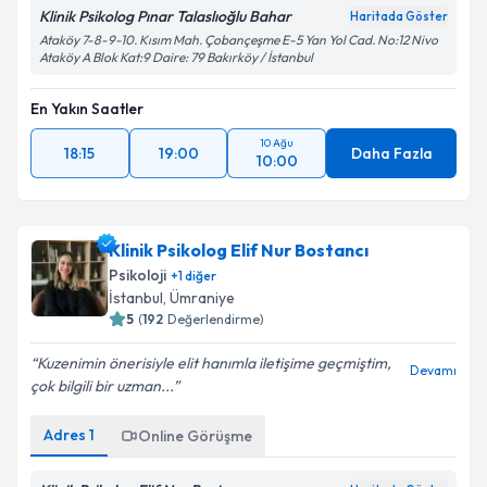
Klinik Psikolog Pınar Talaslıoğlu Bahar
Haritada Göster
Ataköy 7-8-9-10. Kısım Mah. Çobançeşme E-5 Yan Yol Cad. No:12 Nivo
Ataköy A Blok Kat:9 Daire: 79 Bakırköy / İstanbul
En Yakın Saatler
10 Ağu
18:15
19:00
Daha Fazla
10:00
Klinik Psikolog Elif Nur Bostancı
Psikoloji
+
1
diğer
İstanbul
, Ümraniye
5
(
192
Değerlendirme)
Kuzenimin önerisiyle elit hanımla iletişime geçmiştim,
Devamı
çok bilgili bir uzman...
Adres
1
Online Görüşme