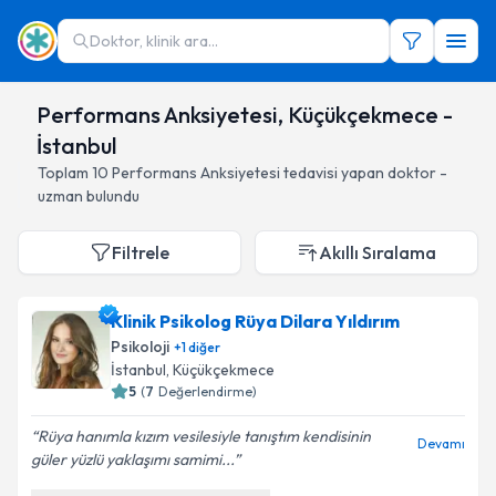
Doktor, klinik ara...
Performans Anksiyetesi, Küçükçekmece -
İstanbul
Toplam
10
Performans Anksiyetesi
tedavisi yapan doktor -
uzman bulundu
Filtrele
Akıllı Sıralama
Klinik Psikolog Rüya Dilara Yıldırım
Psikoloji
+
1
diğer
İstanbul
, Küçükçekmece
5
(
7
Değerlendirme)
Rüya hanımla kızım vesilesiyle tanıştım kendisinin
Devamı
güler yüzlü yaklaşımı samimi...