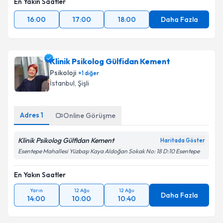
En Yakın Saatler
16:00
17:00
18:00
Daha Fazla
Klinik Psikolog Gülfidan Kement
Psikoloji
+
1
diğer
İstanbul
, Şişli
Adres
1
Online Görüşme
Klinik Psikolog Gülfidan Kement
Haritada Göster
Esentepe Mahallesi Yüzbaşı Kaya Aldoğan Sokak No: 18 D:10 Esentepe
En Yakın Saatler
Yarın
12 Ağu
12 Ağu
Daha Fazla
14:00
10:00
10:40