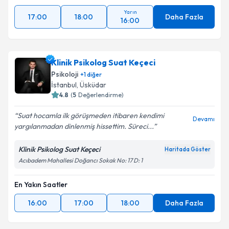
Yarın
17:00
18:00
Daha Fazla
16:00
Klinik Psikolog Suat Keçeci
Psikoloji
+
1
diğer
İstanbul
, Üsküdar
4.8
(
5
Değerlendirme)
Suat hocamla ilk görüşmeden itibaren kendimi
Devamı
yargılanmadan dinlenmiş hissettim. Süreci...
Klinik Psikolog Suat Keçeci
Haritada Göster
Acıbadem Mahallesi Doğancı Sokak No: 17 D: 1
En Yakın Saatler
16:00
17:00
18:00
Daha Fazla