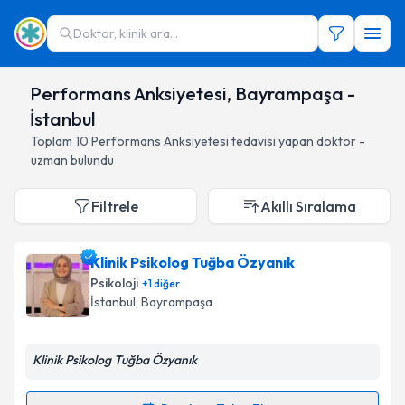
Doktor, klinik ara...
Performans Anksiyetesi, Bayrampaşa -
İstanbul
Toplam
10
Performans Anksiyetesi
tedavisi yapan doktor -
uzman bulundu
Filtrele
Akıllı Sıralama
Klinik Psikolog Tuğba Özyanık
Psikoloji
+
1
diğer
İstanbul
, Bayrampaşa
Klinik Psikolog Tuğba Özyanık