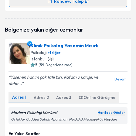
Randevu Talep Et
Randevu Takvimi Talebi
Klinik Psikolog Tuğba Özyanık
için randevu takvimi
Bölgenize yakın diğer uzmanlar
talebi oluşturun. Size bu uzmandan randevu almanız
için bir takvim hazırlandığında e-posta ile
bilgilendireceğiz.
Klinik Psikolog Yasemin Mısırlı
Psikoloji
+
1
diğer
E-posta Adresiniz
İstanbul
, Şişli
5
(
59
Değerlendirme)
Yasemin hanım çok tatlı biri. Kafam o karışık ve
Devamı
daha...
Kişisel verilerimin işlenmesine ilişkin
Aydınlatma
Metni
'ni okudum ve kişisel verilerimin belirtilen
kapsamda işlenmesini kabul ediyorum.
Adres
1
Adres
2
Adres
3
Online Görüşme
Modern Psikoloji Merkezi
Haritada Göster
Takvim Talebini Gönder
Ortaklar Caddesi Sabah Apartmanı No:3 D:3 Mecidiyeköy Meydan
En Yakın Saatler