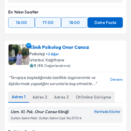
En Yakın Saatler
16:00
17:00
18:00
Daha Fazla
Klinik Psikolog Onur Cansız
Psikoloji
+
2
diğer
İstanbul
, Kağıthane
5
(
90
Değerlendirme)
Terapiye başladığımda özellikle özgüvenimle ve
Devamı
ilişkilerimde yaşadığım sorunlarla baş etmekte...
Adres
1
Adres
2
Adres
3
Online Görüşme
Uzm. Kl. Psk. Onur Cansız Kliniği
Haritada Göster
Sultan Selim Mah. Sultan Selim Cad. No:57 D:4