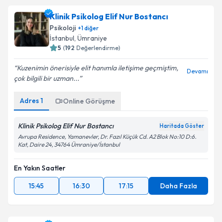
Klinik Psikolog Elif Nur Bostancı
Psikoloji
+
1
diğer
İstanbul
, Ümraniye
5
(
192
Değerlendirme)
Kuzenimin önerisiyle elit hanımla iletişime geçmiştim,
Devamı
çok bilgili bir uzman...
Adres
1
Online Görüşme
Klinik Psikolog Elif Nur Bostancı
Haritada Göster
Avrupa Residence, Yamanevler, Dr. Fazıl Küçük Cd. A2 Blok No:10 D:6.
Kat, Daire 24, 34764 Ümraniye/İstanbul
En Yakın Saatler
15:45
16:30
17:15
Daha Fazla