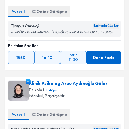
Adres
1
Online Görüşme
Tempus Psikoloji
Haritada Göster
ATAKÖY 9.KISIM HANIMELİ ÇİÇEĞİ SOKAK A 14 A BLOK D:13 / 34158
En Yakın Saatler
Yarın
15:50
16:40
Daha Fazla
11:00
Klinik Psikolog Arzu Aydınoğlu Güler
Psikoloji
+
1
diğer
İstanbul
, Başakşehir
Adres
1
Online Görüşme