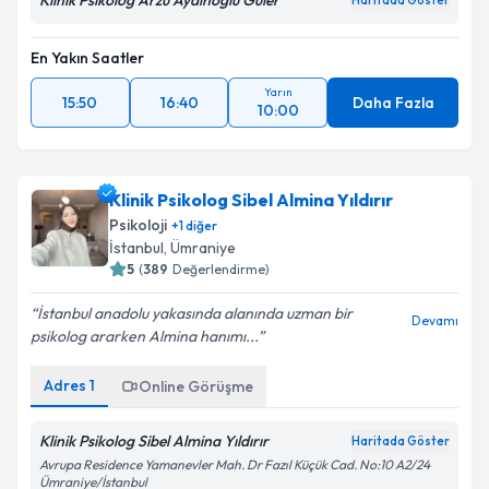
Klinik Psikolog Arzu Aydınoğlu Güler
Haritada Göster
En Yakın Saatler
Yarın
15:50
16:40
Daha Fazla
10:00
Klinik Psikolog Sibel Almina Yıldırır
Psikoloji
+
1
diğer
İstanbul
, Ümraniye
5
(
389
Değerlendirme)
İstanbul anadolu yakasında alanında uzman bir
Devamı
psikolog ararken Almina hanımı...
Adres
1
Online Görüşme
Klinik Psikolog Sibel Almina Yıldırır
Haritada Göster
Avrupa Residence Yamanevler Mah. Dr Fazıl Küçük Cad. No:10 A2/24
Ümraniye/İstanbul