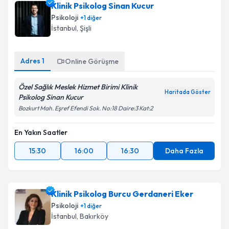
Klinik Psikolog Sinan Kucur
Psikoloji
+
1
diğer
İstanbul
, Şişli
Adres
1
Online Görüşme
Özel Sağlık Meslek Hizmet Birimi Klinik
Haritada Göster
Psikolog Sinan Kucur
Bozkurt Mah. Eşref Efendi Sok. No:18 Daire:3 Kat:2
En Yakın Saatler
15:30
16:00
16:30
Daha Fazla
Klinik Psikolog Burcu Gerdaneri Eker
Psikoloji
+
1
diğer
İstanbul
, Bakırköy